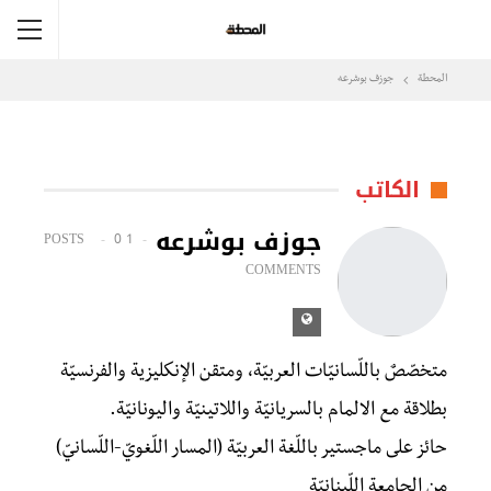
المحطة
جوزف بوشرعه
الكاتب
جوزف بوشرعه
0
1 POSTS
COMMENTS
متخصّصٌ باللّسانيّات العربيّة، ومتقن الإنكليزية والفرنسيّة
بطلاقة مع الالمام بالسريانيّة واللاتينيّة واليونانيّة.
حائز على ماجستير باللّغة العربيّة (المسار اللّغويّ-اللّسانيّ)
من الجامعة اللّبنانيّة