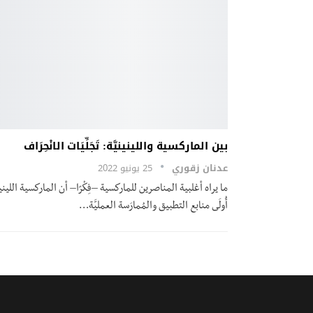
بين الماركسية واللينينيَّة: تَجَلِّيَات الانْحِرَاف
عدنان زقوري
25 يونيو 2022
ما يراه أغلبية المناصرين للماركسية –فِكْرًا– أن الماركسية اللينيني
أُولَى منابع التطبيق والمُمارَسة العمليَّة
…