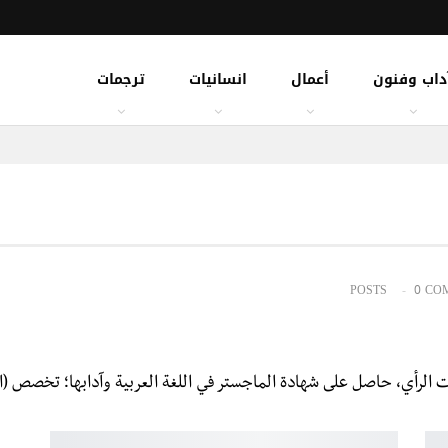
داب وفنون
أعمال
انسانيات
ترجمات
0 CO
لرأي، حاصل على شهادة الماجستر في اللغة العربية وآدابها؛ تخصص (النق