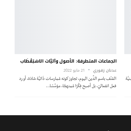
الجماعات المتطرفة: الأصول وآليَّات الاسْتِقْطَاب
عدنان زقوري
21 مايو 2022
َّة
العُنْف باسم الدِّين اليوم، تجاوز كونه مُمارسات ذَاتيَّة شاذة، أو رد
فعل انفعاليّ، بل أصبح فِكْرًا مُمنهجًا، مؤسَّسًا
…