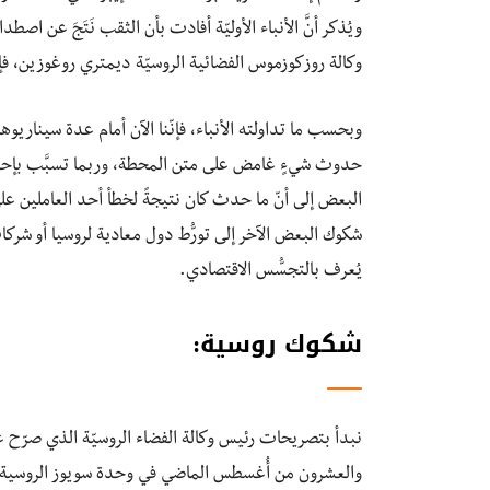
ويُذكر أنَّ الأنباء الأوليّة أفادت بأن الثقب نَتَجَ عن اص
وكالة روزكوزموس الفضائية الروسيّة ديمتري روغوزين، فإنّ
وبحسب ما تداولته الأنباء، فإنّنا الآن أمام عدة سيناريو
حدوث شيءٍ غامض على متن المحطة، وربما تسبَّب بإحد
البعض إلى أنّ ما حدث كان نتيجةً لخطأ أحد العاملين عل
شكوك البعض الآخر إلى تورُّط دول معادية لروسيا أو شر
يُعرف بالتجسُّس الاقتصادي.
شكوك روسية
:
نبدأ بتصريحات رئيس وكالة الفضاء الروسيّة الذي صرّح ع
والعشرون من أُغسطس الماضي في وحدة سويوز الروسية ال