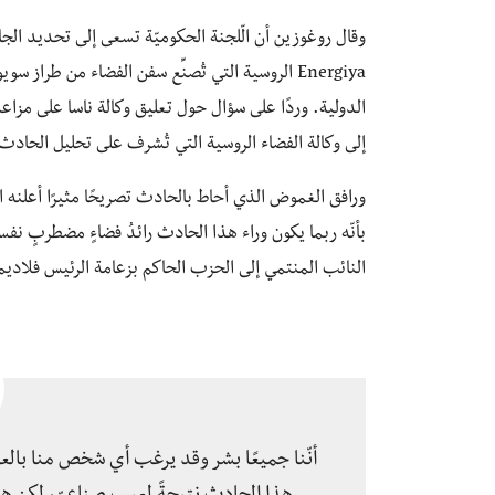
وقال روغوزين أن الّلجنة الحكوميّة تسعى إلى تحديد الجا
Energiya الروسية التي تُصنِّع سفن الفضاء من طرا
الدولية. وردًا على سؤال حول تعليق وكالة ناسا على مزاعم
إلى وكالة الفضاء الروسية التي تُشرف على تحليل الحادث
ورافق الغموض الذي أحاط بالحادث تصريحًا مثيرًا أعلنه ا
بأنّه ربما يكون وراء هذا الحادث رائدُ فضاءٍ مضطربٍ نفس
النائب المنتمي إلى الحزب الحاكم بزعامة الرئيس فلاديمي
أنّنا جميعًا بشر وقد يرغب أي شخص منا بالعو