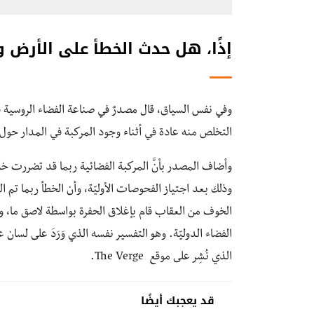
إذًا، هل حدث الخطأ على الأرض وت
وفي نفس السياق، قال مصدرٌ في صناعة الفضاء الروسية ف
التخلص منه عادة في أثناء وجود المركبة في المدار حول ا
وأضاف المصدر بأنَّ المركبة الفضائية ربما قد تضررت خل
وذلك بعد اجتياز الفحوصات الأوليّة، وأن الخطأ ربما تم ا
الخوف من العقاب قام بإغلاق الحفرة بواسطة لاصق ما، 
الفضاء الدوليّة. وهو التفسير نفسه الذي وَرَدَ على لسان ع
الذي نُشِر على موقع The Verge.
قد يعجبك أيضًا