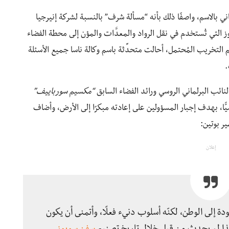
ني بالاسم، واصفًا ذلك بأنه “مسألة شرف” بالنسبة لشركة إنيرجيا
ز سويوز التي تُستخدم في نقل الرواد والمعدَّات والمؤن إلى محطة الفضاء
 التخريب المُحتمل، أحالت متحدِّثة باسم وكالة ناسا جميع الأسئلة
.
لنائب البرلماني الروسي ورائد الفضاء السابق
“مكسيم سورباييف”
يًّا، بهدف إجبار المسؤولين على إعادته مبكرًا إلى الأرض، وأضاف
ر بوتين:
إعلان
دة إلى الوطن، لكنّه أسلوب دنيء فعلًا، وأتمنى أن يكون