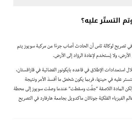
م التستّر عليه؟
ي تصريح لوكالة تاس أن الحادث أصاب جزءًا من مركبة سويوز يتم
لأرض، ولا يُستخدم لإعادة الروّاد إلى الأرض.
ال استعدادات الإطلاق في قاعده بايكونور الفضائية في قازاقستان،
لتستر عليه في حينها، فربما يكون شخصٌ ما أفسدَ الأمر ونتيجة
ولكن المادة اللاصقة “جفَّت وسقطت” عندما وصلت سويوز إلى محطة
الم الفيزياء الفلكيّة جوناثان ماكدويل بجامعة هارفارد في التصريح