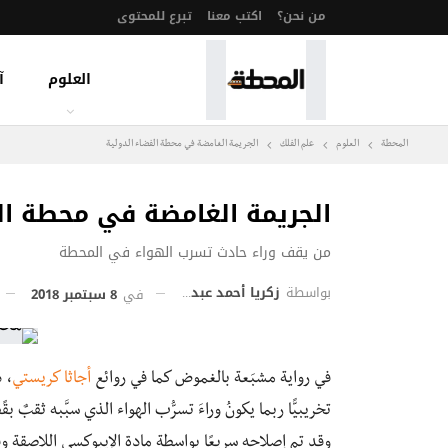
من نحن؟
اكتب معنا
تبرع للمحتوى
العلوم
آ
المحطة
العلوم
علم الفلك
الجريمة الغامضة في محطة الفضاء الدولية
الجريمة الغامضة في محطة ال
من يقف وراء حادث تسرب الهواء في المحطة
بواسطة
زكريا أحمد عبد المطلب
في
8 سبتمبر 2018
في رواية مشبَعة بالغموض كما في روائع
أجاثا كريستي
، 
تخريبيًّا ربما يكونُ وراءَ تسرُّب الهواء الذي سبَّبه ثقب
وقد تم إصلاحه سريعًا بواسطة مادة الإيبوكسي اللاصقة 