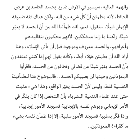
والهمه العاليه، سيسير في الارض ضاربا بحسد الحاسدين عرض
الحائط، لأنه مطمئن أنّ كلّ شيء من الله، ولكن هناك فئة ضعيفة
الإيمان قليلًا، ستقول: نعم، لقد طمأننا الله من أنّ الحسد لا يغيّر
شيئًا، ولكننا ما زلنا متشككين. لأنهم محكمون بتقاليدهم
وأعرافهم، والحسد معروف وموجود قبل أن يأتي الإسلام، وهنا
أراد الله أن يطمئن هؤلاء أيضًا، وكأنه يقول لهم إذا كنتم تعتقدون
بأنّ الحسد يغيّر شيئًا من قضائي وتخافون من الحسد، فاقرأوا
المعوّذتين وحينها لن يصيبكم الحسد.. فالموضوع هنا للطمأنينة
النفسية فقط، وليس لأنّ الحسد يغيّر الواقع، وهذا شيء مثبت
حتى عند علماء التنمية البشرية، بأنّ الشخص إذا كان يفكّر في
الأمر الإيجابي ويوهم نفسه بالإيجابية فسيجد الأمور إيجابية،
وإذا فكّر بسلبية فسيجد الأمور سلبية، إلا إذا طمأن نفسه بشيء
ما كقراءة المعوّذتين..