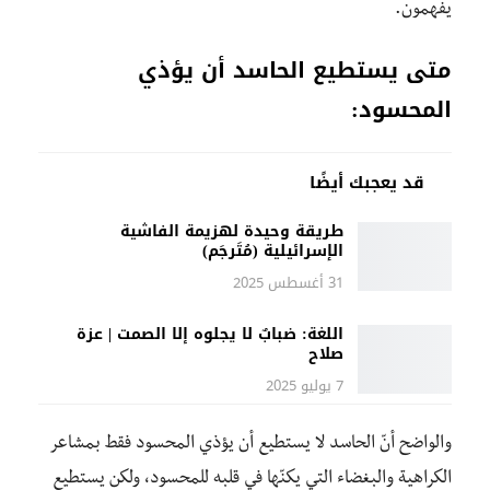
يفهمون.
متى يستطيع الحاسد أن يؤذي
المحسود:
قد يعجبك أيضًا
طريقة وحيدة لهزيمة الفاشية
الإسرائيلية (مُتَرجَم)
31 أغسطس 2025
اللغة: ضبابٌ لا يجلوه إلا الصمت | عزة
صلاح
7 يوليو 2025
والواضح أنّ الحاسد لا يستطيع أن يؤذي المحسود فقط بمشاعر
الكراهية والبغضاء التي يكنّها في قلبه للمحسود، ولكن يستطيع