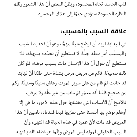
قلب الحاسد تجاه المحسود، ويظنّ البعض أنّ هذا الشعور وتلك
النظره الحسودة ستؤدي حتمًا إلى هلاك المحسود.
علاقة السبب بالمسبب:
في البداية نريد أن نوضّح شيئًا مهمًّا، وهو أنّ تحديد السّبب
والمسبِّب أمر معقّد جدًّا، لا نستطيع أن نحدّده بسهولة، فلا
نستطيع أن نقول أنّ هذا الإنسان مات بسبب مرَضه، فلو كان
ذلك صحيحًا، فكم من مريض مرِض بشدّة حتى ظنّنا أنّ نهايته
قد حانت ثمّ قام من على سرير الموت وعاش سنينًا وسنينًا، وكم
من صحيحٍ ظنّنا أنه معمّر ثمّ مات من غير علّة ولا مرض،
فالأصحّ أنّ الأسباب التي نختلقها حول هذه الأمور، ما هي إلا
أوهام نوهم بها أنفسنا حتى نعزّيها فيما فقدناه، ناسين أنّ هذا
المريض قد مات لأنّ عمره في هذه الحياة قد انتهى، وأنّ
السبب الحقيقي لموته ليس المرض وإنّما هو قضاء الله بانتهاء