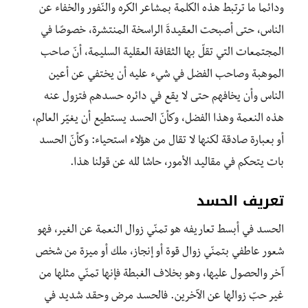
ودائما ما ترتبط هذه الكلمة بمشاعر الكره والنّفور والخفاء عن
الناس، حتى أصبحت العقيدةَ الراسخة المنتشرة، خصوصًا في
المجتمعات التي تقلّ بها الثقافة العقلية السليمة، أنّ صاحب
الموهبة وصاحب الفضل في شيء عليه أن يختفي عن أعين
الناس وأن يخافهم حتى لا يقع في دائره حسدهم فتزول عنه
هذه النعمة وهذا الفضل، وكأنّ الحسد يستطيع أن يغيّر العالم،
أو بعبارة صادقة لكنها لا تقال من هؤلاء استحياء: وكأنّ الحسد
بات يتحكم في مقاليد الأمور، حاشا لله عن قولنا هذا.
تعريف الحسد
الحسد في أبسط تعاريفه هو تمنّي زوال النعمة عن الغير، فهو
شعور عاطفي بتمنّي زوال قوة أو إنجاز، ملك أو ميزة من شخص
آخر والحصول عليها، وهو بخلاف الغبطة فإنها تمنّي مثلها من
غير حبّ زوالها عن الآخرين. فالحسد مرض وحقد شديد في