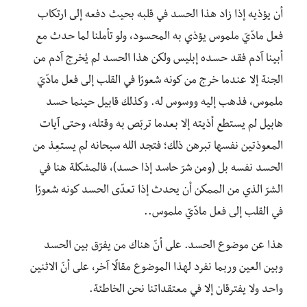
أن يؤذيه إذا زاد هذا الحسد في قلبه بحيث دفعه إلى ارتكاب
فعل مادّيّ ملموس يؤذي به المحسود، ولو تأملنا لما حدث مع
أبينا آدم فقد حسده إبليس ولكن هذا الحسد لم يُخرج آدم من
الجنة إلا عندما خرج من كونه شعورًا في القلب إلى فعل مادّيّ
ملموس، فذهب إليه ووسوس له. وكذلك قابيل حينما حسد
هابيل لم يستطع أذيته إلا بعدما تربّص به وقتله، وحتى آيات
المعوذتين نفسها تبرهن ذلك؛ فتجد الله سبحانه لم يستعِذ من
الحسد نفسه بل (ومن شرّ حاسد إذا حسد)، فالمشكلة هنا في
الشرّ الذي من الممكن أن يحدث إذا تعدّى الحسد كونه شعورًا
في القلب إلى فعل مادّيّ ملموس..
هذا عن موضوع الحسد. على أنّ هناك من يفرّق بين الحسد
وبين العين وربما نفرد لهذا الموضوع مقالًا آخر، على أنّ الاثنين
واحد ولا يفترقان إلا في معتقداتنا نحن الخاطئة.