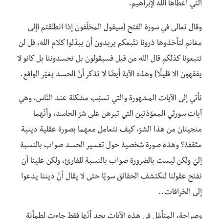
التي أعطاها الله لإبراهيم.
وقال تعالى في سورة الفتح (سيقول المخلّفون إذا انطلقتم اإلى
مغانم لتأخذوها ذرونا نتّبعكم يريدون أن يبدّلوا كلام الله، قل لن
تتبعونا كذلكم قال الله من قبل فسيقولون بل تحسدوننا بل كانو لا
يفقهون الا قليلًا) وهذه الآية أيضًا لا تذكر أنّ الحسد يغيّر الواقع.
نأتي إلى الآيات المشهورة والتي تسبّب مشكلة عند النّاس، وهي
آيات سورتَي المعوّذتين التي تبرهن على شرّ الحاسد، وأنّهما
منجيتان من هذا الشرّ، كيف نتعامل معهما بصورة عقلية دينية
مثقفة؟ وهذه صورة شخصية حول تفسير الحسد صواب بالنسبة
إليّ ولكن ليست بالضرورة صواب بالنسبة للقارئ، ولكن علينا أن
نفتح عقولنا لنكتشف الحقائق سويًا حتى لا يقال أنّ ديننا يدعوا
إلى الخرافات..
وصراحة، المتأمّل في هذه الآيات يجد أنّها فقط جاءت لطمأنة