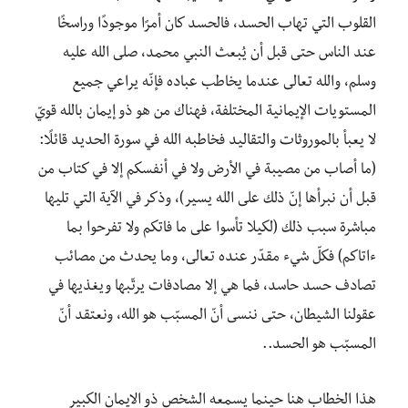
القلوب التي تهاب الحسد، فالحسد كان أمرًا موجودًا وراسخًا
عند الناس حتى قبل أن يُبعث النبي محمد، صلى الله عليه
وسلم، والله تعالى عندما يخاطب عباده فإنّه يراعي جميع
المستويات الإيمانية المختلفة، فهناك من هو ذو إيمان بالله قويّ
لا يعبأ بالموروثات والتقاليد فخاطبه الله في سورة الحديد قائلًا:
(ما أصاب من مصيبة في الأرض ولا في أنفسكم إلا في كتاب من
قبل أن نبرأها إنّ ذلك على الله يسير)، وذكر في الآية التي تليها
مباشرة سبب ذلك (لكيلا تأسوا على ما فاتكم ولا تفرحوا بما
ءاتاكم) فكلّ شيء مقدّر عنده تعالى، وما يحدث من مصائب
تصادف حسد حاسد، فما هي إلا مصادفات يرتّبها ويغذيها في
عقولنا الشيطان، حتى ننسى أنّ المسبّب هو الله، ونعتقد أنّ
المسبّب هو الحسد..
هذا الخطاب هنا حينما يسمعه الشخص ذو الايمان الكبير