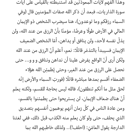
وهذا الفهم لآيات المعوذتين قد استنبطته بالقياس على آيات
سورة الذاريات، فبعد أن ذكر الله صفات المؤمنين قال (وفي
السماء رزقكم وما توعدون)، هنا سيضرب الشخص ذو الإيمان
العالي في الأرض طولًا وعرضًا، مؤمنًا بأنّ الرزق من عند الله، ولن
يذلّ نفسه لأحد، ولن ينافق أو يداهن، أمّا الشخص الضعيف
الإيمان فسيبدأ بالتذمّر قائلًا: نعم، أعلم أنّ الرزق من عند الله
ولكن أرى أنّ الواقع يفرض علينا أن نداهن وننافق و و و… حتى
نحصل على الرزق من عند الغير، وحتى يُطمئِن الله هؤلاء
الضعفاء أقسم بعدها مباشره قائلًا (فوربّ السماء والأرض إنّه
لحقّ مثل ما أنكم تنطقون)، فالله ليس بحاجة للقسم، ولكنه يعلم
أنّ هناك ضعاف الإيمان، لن يستريحوا حتى يطمئنوا بالقسم،
ومن عادة الناس في كلّ زمان أنهم يوهمون أنفسهم بتصديق
الذي يحلف، حتى ولو كان يعلم منه الكذب قبل ذلك، ففي لغتنا
الدارجة يقول العامّيّ: (احلف!).. ولذلك خاطبهم الله بما