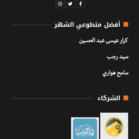
أفضل متطوعي الشهر
كرار عيسى عبد الحسين
سيد رجب
سامح هواري
الشركاء