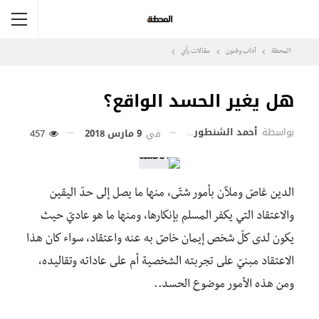
المحطة
آداب وفنون
مقالات رأي
هل يغير الحسد الواقع؟
بواسطة
أحمد الشنطوري
في
9 مارس 2018
457
الدين غاصّ وملآن بأمور شتّى، منها ما يصل إلى حدّ اليقين
والاعتقاد التي يكفر المسلم بإنكارها، ومنها ما هو عاديّ حيث
يكون لدى كلّ شخص إيمان خاصّ به عنه واعتقاد، سواء كان هذا
الاعتقاد مبنيّ على تجربته الشخصية أم على عاداته وتقاليده،
ومن هذه الأمور موضوع الحسد..