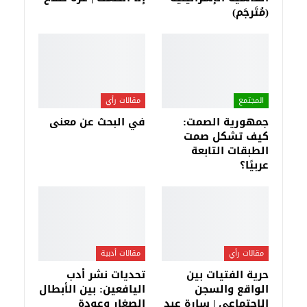
(مُتَرجَم)
المجتمع
مقالات رأي
جمهورية الصمت:
في البحث عن معنى
كيف تشكل صمت
الطبقات التابعة
عربيًا؟
مقالات رأي
مقالات أدبية
حرية الفتيات بين
تحديات نشر أدب
الواقع والسجن
اليافعين: بين الأبطال
الاجتماعي | سارة عبد
الصغار وعودة