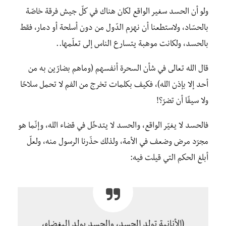
ولو أن الحسد سغير الواقع لكان هناك في كلّ جيش فرقة خاصّة
بالحسّاد، ولاستطعنا أن نهزم الدّول من دون أسلحة أو دمار، فقط
بالحسد، ولكانت موهبة يتسارع الناس إلى تعلّمها..
قال الله تعالى في شأن السحرة أنفسهم (وماهم بضارّين به من
أحد إلا بإذن الله)، فكيف بكلمات تخرج من الفم لا تحمل سلاحًا
ولا سيفًا أن تضرّ؟!
فالحسد لا يغيّر الواقع، والحسد لا يتدخّل في قضاء الله، وإنّما هو
مجرّد مرض وضعف في الأمة، ولذلك حذّرنا الرسول منه، ولعلّ
أبلغ الحكم التي قيلت فيه:
(الأنانية تولد الحسد، والحسد يولد البغضاء،