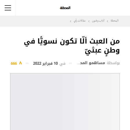
المحطة
آداب وفنون
مقالات رأي
من العبث ألّا تكون نسويًّا في
وطنٍ عبثيّ
بواسطة
مساهمو المحطة
في
10 فبراير 2022
666