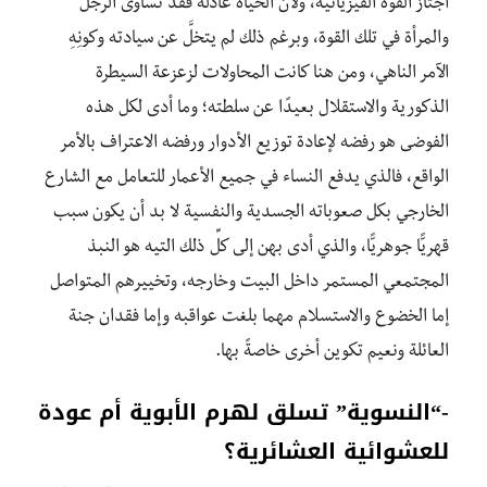
اجتاز القوةَ الفيزيائية، ولأن الحياة عادلة فقد تساوى الرجل
والمرأة في تلك القوة، وبرغم ذلك لم يتخلَّ عن سيادته وكونِهِ
الآمر الناهي، ومن هنا كانت المحاولات لزعزعة السيطرة
الذكورية والاستقلال بعيدًا عن سلطته؛ وما أدى لكل هذه
الفوضى هو رفضه لإعادة توزيع الأدوار ورفضه الاعتراف بالأمر
الواقع، فالذي يدفع النساء في جميع الأعمار للتعامل مع الشارع
الخارجي بكل صعوباته الجسدية والنفسية لا بد أن يكون سبب
قهريًّا جوهريًّا، والذي أدى بهن إلى كلِّ ذلك التيه هو النبذ
المجتمعي المستمر داخل البيت وخارجه، وتخييرهم المتواصل
إما الخضوع والاستسلام مهما بلغت عواقبه وإما فقدان جنة
العائلة ونعيم تكوين أخرى خاصةً بها.
-“النسوية” تسلق لهرم الأبوية أم عودة
للعشوائية العشائرية؟