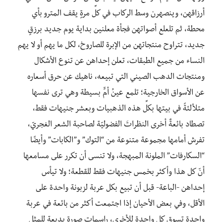
أرزاقهن، وينصهرن وسط الركاب في كلِّ مرةٍ يقف المترو بأي
محطة، ثم تلعلع أصواتهن فجأة معلنين بداية يوم جديد برزقٍ
جديد، تتراوح منتجاتهن من الإبرة للصاروخ، لكل ما يهم أو لا يهم
النساء من جميع الطبقات، تعلن إحداهن عن تنوع الأشكال
ومنتجات الدهب الصيني التي تبيعه، ناهيك عن حرق أسعاره
عن الأسواق الخارجية؛ تلمع عينُ أمٍّ بسيطة وهي ترى نفسها
متلألئةً في بيتها بكلِّ هذه الذهبيات وبعشر جنيهات فقط،
تصطاد بائعةٌ أخرى النظراتَ الفضوليّة لصاحبة الشعر الغجريّ،
تفرش أمامها مجموعة متنوعة من “التوك” و”الكابات” وأيضًا
“السكارفات” الملونة المبهجة، ولا تنسى أن تكرر على مسامعها
أنّ كل هذا وأكثر بخمس جنيهات فقط للقطعة؛ ولا تيأس
إحداهن -الباعة- قبل أن تبيع بكل عربة لزبونة واحدة على
الأقل، وفي بعض الأحيان إذا اجتمعت أكثر من بائعة في عربة
واحدة تسوق كل واحدة للأخرى، راسمات صورة بديعة للمثل