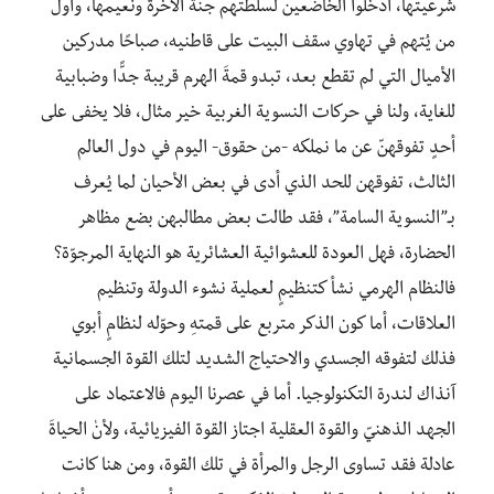
شرعيتها، أدخلوا الخاضعين لسلطتهم جنة الآخرة ونعيمها، وأول
من يُتهم في تهاوي سقف البيت على قاطنيه، صباحًا مدركين
الأميال التي لم تقطع بعد، تبدو قمةَ الهرم قريبة جدًّا وضبابية
للغاية، ولنا في حركات النسوية الغربية خير مثال، فلا يخفى على
أحدٍ تفوقهنّ عن ما نملكه -من حقوق- اليوم في دول العالم
الثالث، تفوقهن للحد الذي أدى في بعض الأحيان لما يُعرف
بـ”النسوية السامة”، فقد طالت بعض مطالبهن بضع مظاهر
الحضارة، فهل العودة للعشوائية العشائرية هو النهاية المرجوّة؟
فالنظام الهرمي نشأ كتنظيمٍ لعملية نشوء الدولة وتنظيم
العلاقات، أما كون الذكر متربع على قمتهِ وحوّله لنظامٍ أبوي
فذلك لتفوقه الجسدي والاحتياج الشديد لتلك القوة الجسمانية
آنذاك لندرة التكنولوجيا. أما في عصرنا اليوم فالاعتماد على
الجهد الذهنيّ والقوة العقلية اجتاز القوة الفيزيائية، ولأنٰ الحياةَ
عادلة فقد تساوى الرجل والمرأة في تلك القوة، ومن هنا كانت