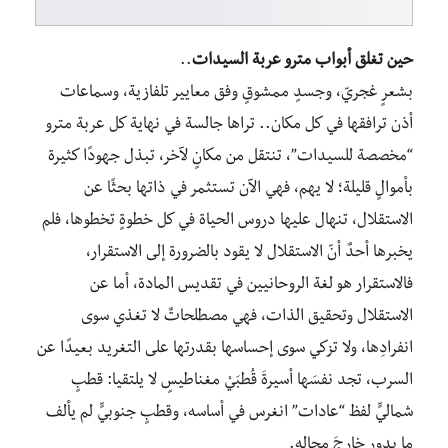
حين تغلق أبواب مترو عربة السيدات
..
بشعرٍ غجريّ، وجسدٍ ممشوقٍ وفق معايير تلفازية، وسماعات
أذن ترافقها في كل مكان.. تراها جالسة في نهاية كل عربة مترو
“مخصصة للسيدات”، تنتقل من مكانٍ لآخر، تبذل جهودًا كثيرة
بأموالٍ قليلة؛ لا يهم، فهي الآن تستثمر في ذاتها بحثًا عن
الاستقلال، تنهال عليها دروس الحياة في كل خطوةٍ تخطوها، فلم
يخبرها أحدٌ أنّ الاستقلال لا يقود بالضرورة إلى الاستقرار،
فالاستقرار هو لغة الروحانيين في تقديس المادة، أما عن
الاستقلال وتحقيق الذات، فهي مصطلحاتٌ لا تغذي سوى
انفرادِها، ولا تزكي سوى إحساسها بقدرتها على التغريد بعيدًا عن
السرب، تجد نفسَها أسيرةَ قُطبَيْ مغناطيسٍ لا يلتقيا: قطبٍ
شماليٍّ لفظ “عادات” انغرس في أساسه، وقطبٍ جنوبيٍّ لم يألف
ما يدور خارجَ مجاله.