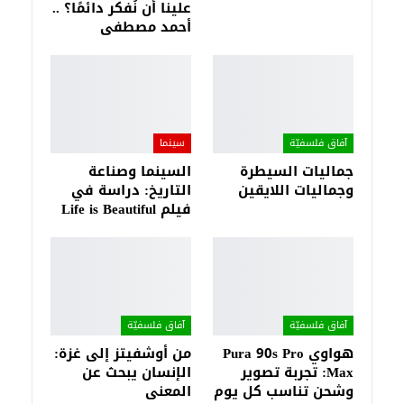
علينا أن نُفكر دائمًا؟ ..
أحمد مصطفى
آفاق فلسفيّة‎
سينما
جماليات السيطرة
السينما وصناعة
وجماليات اللايقين
التاريخ: دراسة في
فيلم Life is Beautiful
آفاق فلسفيّة‎
آفاق فلسفيّة‎
هواوي Pura 90s Pro
من أوشفيتز إلى غزة:
Max: تجربة تصوير
الإنسان يبحث عن
وشحن تناسب كل يوم
المعنى