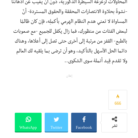
المحاولات لزعزعة السيطرة الذكورية، دون أن يغيب عن أذهاننا
-نشوةً بحلاوة الانتصارات المحققة والحقوق المستردة- أنّ
المساواة لا تعني هدم النظام الهرمي بأكملِه، فإن كان ظالمًا
لبعض الفئات من منظورك، فما زال يكفل للجميع -مع صعوبات
بالطبع- القفز من مرتبة إلى أخرى حتى تصل إلى أعلاها، وهناك
دائما الحل الأسهل بالتأكيد، وهو أن ترضى بما يلقيه لك العالم
ولا تقدم قِيد أنملة سوى الشكوى..
إعلان
666
WhatsApp
Twitter
Facebook
نشر