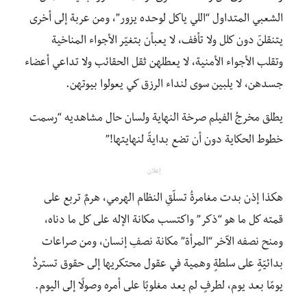
الشعبي المتداول “اللي ياكل لوحده يزور”، ومن عربة إلى أخرى
يتنقلنّ دون كلل ولا تأفف، لا يعبأن بتغيّر الأجواء المناخية
وتقلب الأجواء الأمنية، لا يعطلهن ثقل الحقائب ولا تداعي أعضاء
جسدهن، لا يلبين سوى لنداء الرزق كي يعولوا بيوتهن.
يطلق مخرجُ الفيلم صرخة النهاية ولسان حال مشاهديه “رسمت
خطوط الحكاية دون أن تضع بدايةً لنهايتها!”
إعلان
هكذا إذن بدت مغامرةُ تسلّقِ النظام الهرمي، هرمٌ تربع على
قمته كل ما هو “ذكر” واكتسب مكانة الإله على كل ما دناه،
ومنح نصفه الآخر “المرأة” مكانة نصفِ إنسان، ومن صراعات
بدائيّةٍ على سلطةٍ وهمية في عقول محتكريها إلى حقوق تستردُ
يومًا بعد يوم، لطرفٍ لم يعد مغلوبًا على أمره وصولًا إلى اليوم.