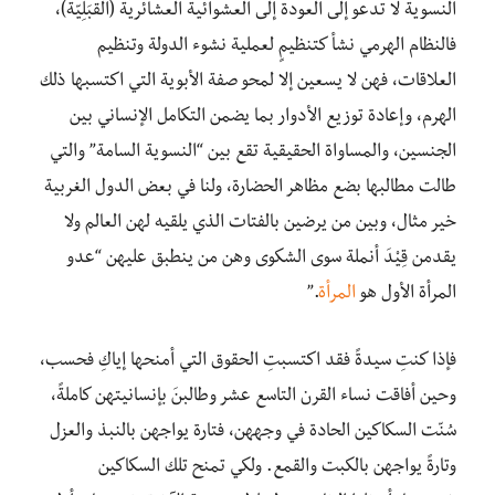
النسوية لا تدعو إلى العودة إلى العشوائية العشائرية (القبَلِيّة)،
فالنظام الهرمي نشأ كتنظيمٍ لعملية نشوء الدولة وتنظيم
العلاقات، فهن لا يسعين إلا لمحو صفة الأبوية التي اكتسبها ذلك
الهرم، وإعادة توزيع الأدوار بما يضمن التكامل الإنساني بين
الجنسين، والمساواة الحقيقية تقع بين “النسوية السامة” والتي
طالت مطالبها بضع مظاهر الحضارة، ولنا في بعض الدول الغربية
خير مثال، وبين من يرضين بالفتات الذي يلقيه لهن العالم ولا
يقدمن قِيْدَ أنملة سوى الشكوى وهن من ينطبق عليهن “عدو
المرأة الأول هو
المرأة
.”
فإذا كنتِ سيدةً فقد اكتسبتِ الحقوق التي أمنحها إياكِ فحسب،
وحين أفاقت نساء القرن التاسع عشر وطالبنَ بإنسانيتهن كاملةً،
سُنّت السكاكين الحادة في وجههن، فتارة يواجهن بالنبذ والعزل
وتارةً يواجهن بالكبت والقمع. ولكي تمنح تلك السكاكين