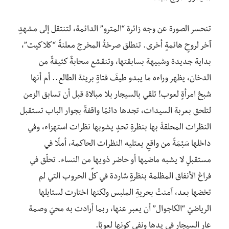
تنحسر الصورة عن وجه زائرة “المترو” الدائمة، لتنتقل إلى مشهدٍ
آخر لروحٍ هائمةٍ أخرى. تنطلق صرخةُ المخرج معلنةً “كلاكيت”،
بداية جديدة وشبيهة بسابقتها، وتنقشع سحابةٌ كثيفةٌ من
الدخان، يظهر وراءه ما يبدو طيفَ فتاةٍ بريئة الطالع.. أم أنها
شبحُ امرأةٍ لعوب! تلقي بالسيجار بلا مبالاة قبل أن تسابق الزمن
لتلحق بعربة السيدات، تجدها دائمًا واقفةً بجوار الباب تستقبل
النظرات المحلقةَ بها بنظرةِ تحدٍ يشوبها نظرات استهزاء، وفي
داخلها سَئِمَةً من واقعٍ يعتليه النظرات الحاكمة، أملًا في
مستقبلٍ لا يشبه ماضيها أو حاضر ذويها من النساء. تحلّق في
فراغ الأنفاق المظلمة بنظرةٍ شاردة في كلِّ الحروب التي لم
تخضها بعد، آمنتْ بحريةِ الملبس ولكنها اختارت لستايلها
الرياضيّ “الكاجوال” أن يعبر عنها، ربما أرادت به محيَ وصمة
عارِ السيجار في يدها ونفي كونِها لعوبًا.