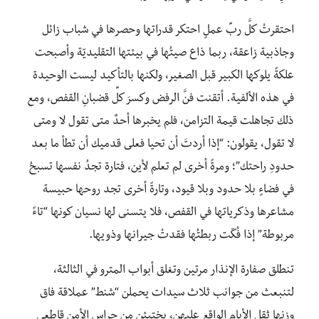
احتقرتْ كلَّ ربِّ عملٍ احتكر قدراتها وحصرها في شباب زائل
وجاذبية زاعقة، ربما ذاع صيتُها في بيئتها التقليديّة وأصبحت
علكةً يلوكها الكبير قبل الصغير، ولكنها بالتأكيد ليست الوحيدة
في هذه الألفية. أتقنت فنَّ الرفض وكسرَ كلِّ قضبانِ القفص، ومع
ذلك تجاهلت قيمة التزامن، فلم يخبرها أحدٌ متى تقول لا ومتى
لا تقول، يقولون: “إذا أردتَ أن تحيا فعلى قدميك أن تطأ ما بعد
حدودِ راحتك”؛ ومرةً أخرى لم تعلم لأين، فتارة تجدُ نفسها تسبحُ
في فضاءٍ بلا حدود وبلا قيود، وتارةً أخرى تجد روحها حبيسة
مشاعرها وذكرياتها في القفص، فلا يتسنى لها نسيان كونها “تاءً
مربوطة” إذا فُكّت ربطتُها فقدتْ جيرانها وذويها.
تنطلق صفارة الإنذار مرتين وتغلق أبواب المترو في الثالثة،
لتنبعث من جوانب ثلاث سيدات يحملن “شنط” عملاقة فاق
وزنها ثقل الأيام الواقع عليهن، يختبئن من حراس الأمن قاطعي