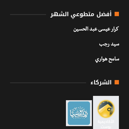
أفضل متطوعي الشهر
كرار عيسى عبد الحسين
سيد رجب
سامح هواري
الشركاء