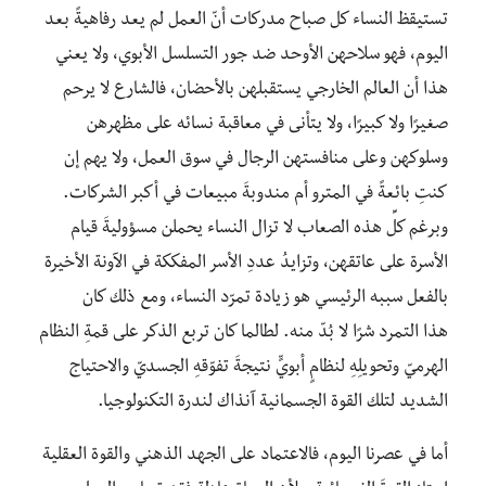
تستيقظ النساء كل صباح مدركات أنّ العمل لم يعد رفاهيةً بعد
اليوم، فهو سلاحهن الأوحد ضد جور التسلسل الأبوي، ولا يعني
هذا أن العالم الخارجي يستقبلهن بالأحضان، فالشارع لا يرحم
صغيرًا ولا كبيرًا، ولا يتأنى في معاقبة نسائه على مظهرهن
وسلوكهن وعلى منافستهن الرجال في سوق العمل، ولا يهم إن
كنتِ بائعةً في المترو أم مندوبةَ مبيعات في أكبر الشركات.
وبرغم كلِّ هذه الصعاب لا تزال النساء يحملن مسؤوليةَ قيام
الأسرة على عاتقهن، وتزايدُ عددِ الأسر المفككة في الآونة الأخيرة
بالفعل سببه الرئيسي هو زيادة تمرّد النساء، ومع ذلك كان
هذا التمرد شرًا لا بُدّ منه. لطالما كان تربع الذكر على قمةِ النظام
الهرميّ وتحويلِهِ لنظامٍ أبويٍّ نتيجةَ تفوّقِهِ الجسديّ والاحتياج
الشديد لتلك القوة الجسمانية آنذاك لندرة التكنولوجيا.
أما في عصرنا اليوم، فالاعتماد على الجهد الذهني والقوة العقلية