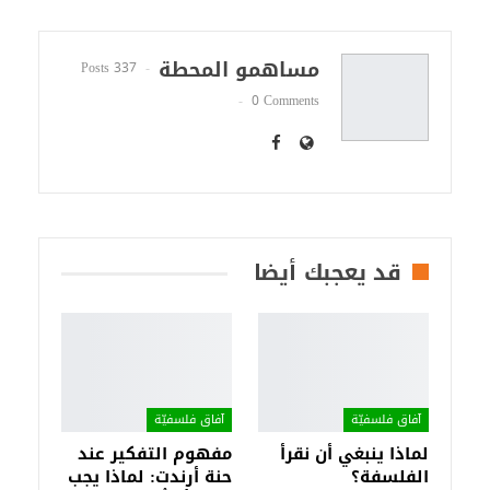
مساهمو المحطة
337 Posts
0 Comments
قد يعجبك أيضا
آفاق فلسفيّة‎
آفاق فلسفيّة‎
لماذا ينبغي أن نقرأ
مفهوم التفكير عند
الفلسفة؟
حنة أرندت: لماذا يجب