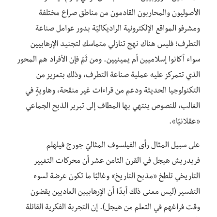
الأصوليون والمحاربون القادمون من مناطق صراع مختلفة
ومشرفو المواقع الإلكترونية الراديكاليّة بدور عوامل صناعة
التطرف؛ فليس هناك نهج تنازلي متماسك لتجنيد الإرهابيين
سواء أكانوا إسلاميين أم يمينيين. ومن ثَمّ فإن الأفراد هم المحور
الذي تتمركز عليه عملية صناعة التطرف، وذلك بتعزيز من
التكنولوجيا الحديثة ودعم من قراءات غير منقحة، وهاويةٍ في
الغالب، للنصوص ينتهي بها المطاف إلى تبرير الذبح الجماعي
«عقلانيًا».
على سبيل المثال رأى الفيلسوف المثاليّ جورج فيلهلم
فريدريش هيجل في القرن الثامن عشر أن محركات التغيير
التاريخي تلطخ «مذبح التاريخ» وغالبًا ما تكون عرضة لسوء
التفسير (ليس معنى ذلك أبدًا أن الإرهابيين العاديين يقضون
وقت فراغهم في التعلم من هيجل). إن التجربة الفكرية القائلة