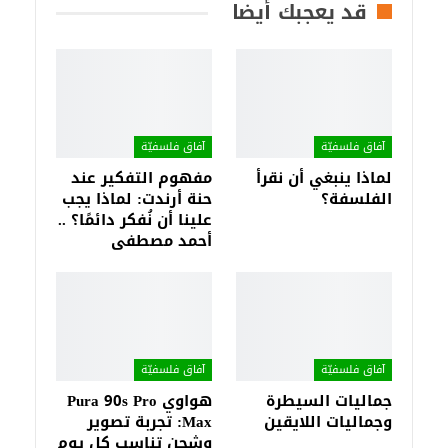
قد يعجبك أيضا
آفاق فلسفيّة‎
آفاق فلسفيّة‎
لماذا ينبغي أن نقرأ
مفهوم التفكير عند
الفلسفة؟
حنة أرندت: لماذا يجب
علينا أن نُفكر دائمًا؟ ..
أحمد مصطفى
آفاق فلسفيّة‎
آفاق فلسفيّة‎
جماليات السيطرة
هواوي Pura 90s Pro
وجماليات اللايقين
Max: تجربة تصوير
وشحن تناسب كل يوم