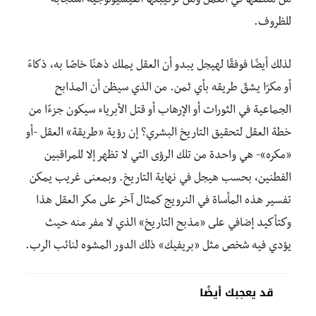
من منطقها في العمل ومن تركيبتها الفيسيولوجية استجابةً
للظروف.
لذلك أيضًا فوفقًا لهيجل يبدو أن العقل يملك ذهنًا خاصًا به، ذكاءً
أو مكرًا يشقّ طريقه بأي ثمن. من الذي سيظن أن المذابح
الجماعية في الثورات أو الإرهاب أو قتل الأبرياء سيكون جزءًا من
خطة العقل لتحقيق التاريخ البشري؟ إن رؤية «طريقة» العقل -أو
«مكره»- هي واحدة من تلك الرؤى التي لا تظهر إلا للمراقبين
الفطنين، بحسب هيجل في نهاية التاريخ. وبمعنى غريب يمكن
تفسير هذه المأساة في النرويج كمثال آخر على مكر العقل هذا
وكتأكيد إضافي على «مذبح التاريخ» الذي لا مفر منه حيث
يؤدي فيه شخص مثل «بريفيك» ذلك الدور المشوه لنائب الرب.
قد يعجبك أيضًا