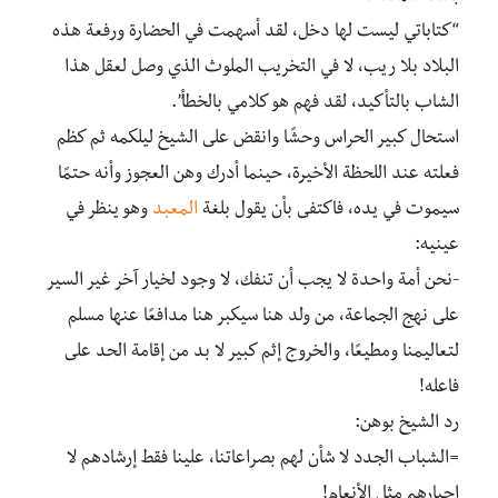
“كتاباتي ليست لها دخل، لقد أسهمت في الحضارة ورفعة هذه
البلاد بلا ريب، لا في التخريب الملوث الذي وصل لعقل هذا
الشاب بالتأكيد، لقد فهم هو كلامي بالخطأ”.
استحال كبير الحراس وحشًا وانقض على الشيخ ليلكمه ثم كظم
فعلته عند اللحظة الأخيرة، حينما أدرك وهن العجوز وأنه حتمًا
سيموت في يده، فاكتفى بأن يقول بلغة
المعبد
وهو ينظر في
عينيه:
-نحن أمة واحدة لا يجب أن تنفك، لا وجود لخيار آخر غير السير
على نهج الجماعة، من ولد هنا سيكبر هنا مدافعًا عنها مسلم
لتعاليمنا ومطيعًا، والخروج إثم كبير لا بد من إقامة الحد على
فاعله!
رد الشيخ بوهن:
=الشباب الجدد لا شأن لهم بصراعاتنا، علينا فقط إرشادهم لا
إجبارهم مثل الأنعام!