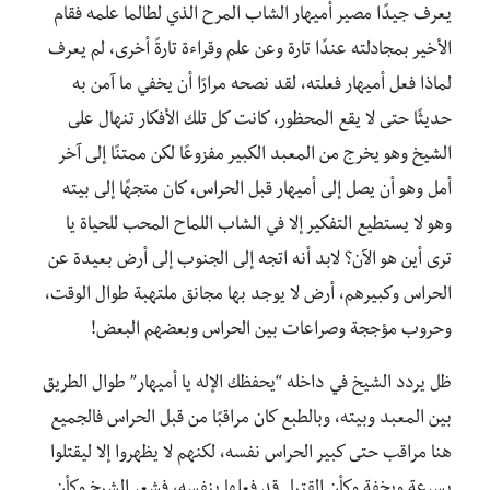
يعرف جيدًا مصير أميهار الشاب المرح الذي لطالما علمه فقام
الأخير بمجادلته عندًا تارة وعن علم وقراءة تارةً أخرى، لم يعرف
لماذا فعل أميهار فعلته، لقد نصحه مرارًا أن يخفي ما آمن به
حديثًا حتى لا يقع المحظور، كانت كل تلك الأفكار تنهال على
الشيخ وهو يخرج من المعبد الكبير مفزوعًا لكن ممتنًا إلى آخر
أمل وهو أن يصل إلى أميهار قبل الحراس، كان متجهًا إلى بيته
وهو لا يستطيع التفكير إلا في الشاب اللماح المحب للحياة يا
ترى أين هو الآن؟ لابد أنه اتجه إلى الجنوب إلى أرض بعيدة عن
الحراس وكبيرهم، أرض لا يوجد بها مجانق ملتهبة طوال الوقت،
وحروب مؤججة وصراعات بين الحراس وبعضهم البعض!
ظل يردد الشيخ في داخله “يحفظك الإله يا أميهار” طوال الطريق
بين المعبد وبيته، وبالطبع كان مراقبًا من قبل الحراس فالجميع
هنا مراقب حتى كبير الحراس نفسه، لكنهم لا يظهروا إلا ليقتلوا