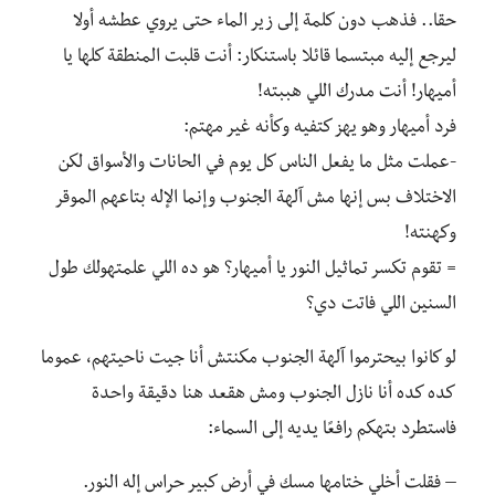
حقا.. فذهب دون كلمة إلى زير الماء حتى يروي عطشه أولا
ليرجع إليه مبتسما قائلا باستنكار: أنت قلبت المنطقة كلها يا
أميهار! أنت مدرك اللي هببته!
فرد أميهار وهو يهز كتفيه وكأنه غير مهتم:
-عملت مثل ما يفعل الناس كل يوم في الحانات والأسواق لكن
الاختلاف بس إنها مش آلهة الجنوب وإنما الإله بتاعهم الموقر
وكهنته!
= تقوم تكسر تماثيل النور يا أميهار؟ هو ده اللي علمتهولك طول
السنين اللي فاتت دي؟
لو كانوا بيحترموا آلهة الجنوب مكنتش أنا جيت ناحيتهم، عموما
كده كده أنا نازل الجنوب ومش هقعد هنا دقيقة واحدة
فاستطرد بتهكم رافعًا يديه إلى السماء:
– فقلت أخلي ختامها مسك في أرض كبير حراس إله النور.