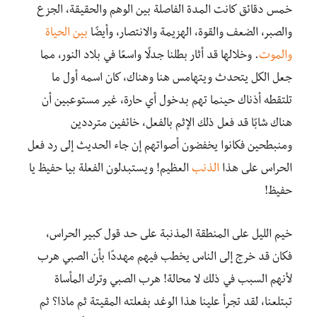
خمس دقائق كانت المدة الفاصلة بين الوهم والحقيقة، الجزع
والصبر، الضعف والقوة، الهزيمة والانتصار، وأيضًا
بين الحياة
والموت
. وخلالها قد أثار بطلنا جدلًا واسعًا في بلاد النور، مما
جعل الكل يتحدث ويتهامس هنا وهناك، كان اسمه أول ما
تلتقطه أذناك حينما تهم بدخول أي حارة، غير مستوعبين أن
هناك شابًا قد فعل ذلك الإثم بالفعل، خائفين مترددين
ومنبطحين فكانوا يخفضون أصواتهم إن جاء الحديث إلى رد فعل
الحراس على هذا
الذنب
العظيم! ويستبدلون الفعلة بيا حفيظ يا
حفيظ!
خيم الليل على المنطقة المذنبة على حد قول كبير الحراس،
فكان قد خرج إلى الناس يخطب فيهم مهددًا بأن الصبي هرب
لأنهم السبب في ذلك لا محالة! هرب الصبي وترك المأساة
تبتلعنا، لقد تجرأ علينا هذا الوغد بفعلته المقيتة ثم ماذا؟ ثم