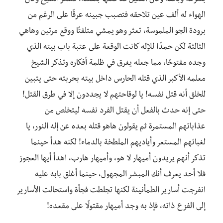
بسرعة وبخفة وكأن القتيل قد فعلها بنفسه، فشعر الشيخ وكأن
الهواء له ألف عين تلاحقه فتصبب جبينه عرقًا على الرغم من
برودة الجو الملموسة، تعثر وهو يمشي متلفتًا ووقع مرتين وهاهي
الثالثة لكن حمدًا للإله كانت الوقعة على عتبة باب بيته الذي
وجده مفتوحًا، مما جعله يغرق في ظلمة أفكاره وتذكر الشيخ
معلمه الأكبر الذي قتله الحارس داخل بيته بحربته حتى يتبين
للخلق أنه قتل نفسه! يا لوقاحتهم لا يجددون إلا في طرق القتل!
حتى إنه حدث بالفعل أن يقتل الفرد نفسه ليتخلص من
عذاباتهم المستمرة ثم يقولون هاهو قتله بعده عن إله النور، يا
لغبائهم المستعر وأياديهم الملطخة بالدماء! لكنه هدأ حينما
تذكر أنهم يريدون أميهار لا هو، وأميهار هارب، اهدأ أيها العجوز
فلا أحد يعرف أنك المبشر المجهول، حينما أغلق بابه عليه
انفرجت أسارير الطمأنينة لكنها تجلطت فجأة واستحالت الأسارير
إلى الفزع ذاته، فإذ به وجد أميهار مقتولًا على مقعده!