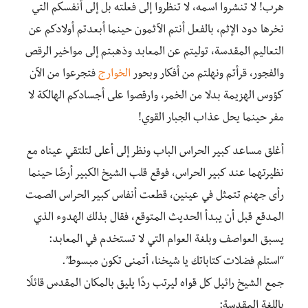
هرب! لا تنشروا اسمه، لا تنظروا إلى فعلته بل إلى أنفسكم التي
نخرها دود الإثم، بالفعل أنتم الآثمون حينما أبعدتم أولادكم عن
التعاليم المقدسة، توليتم عن المعابد وذهبتم إلى مواخير الرقص
والفجور، قرأتم ونهلتم من أفكار وبحور
الخوارج
فتجرعوا من الآن
كؤوس الهزيمة بدلا من الخمر، وارقصوا على أجسادكم الهالكة لا
مفر حينما يحل عذاب الجبار القوي!
أغلق مساعد كبير الحراس الباب ونظر إلى أعلى لتلتقي عيناه مع
نظيرتهما عند كبير الحراس، فوقع قلب الشيخ الكبير أرضًا حينما
رأى جهنم تتمثل في عينين، قطعت أنفاس كبير الحراس الصمت
المدقع قبل أن يبدأ الحديث المتوقع، فقال بذلك الهدوء الذي
يسبق العواصف وبلغة العوام التي لا تستخدم في المعابد:
“استلم فضلات كتاباتك يا شيخنا، أتمنى تكون مبسوط”.
جمع الشيخ رائيل كل قواه ليرتب ردًا يليق بالمكان المقدس قائلًا
باللغة المقدسة: