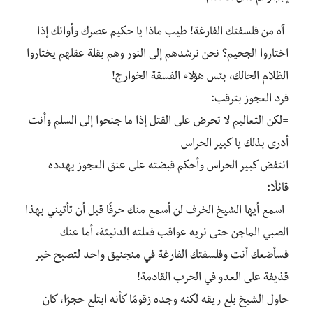
-آه من فلسفتك الفارغة! طيب ماذا يا حكيم عصرك وأوانك إذا
اختاروا الجحيم؟ نحن نرشدهم إلى النور وهم بقلة عقلهم يختاروا
الظلام الحالك، بئس هؤلاء الفسقة الخوارج!
فرد العجوز بترقب:
=لكن التعاليم لا تحرض على القتل إذا ما جنحوا إلى السلم وأنت
أدرى بذلك يا كبير الحراس
انتفض كبير الحراس وأحكم قبضته على عنق العجوز يهدده
قائلًا:
-اسمع أيها الشيخ الخرف لن أسمع منك حرفًا قبل أن تأتيني بهذا
الصبي الماجن حتى نريه عواقب فعلته الدنيئة، أما عنك
فسأضعك أنت وفلسفتك الفارغة في منجنيق واحد لتصبح خير
قذيفة على العدو في الحرب القادمة!
حاول الشيخ بلع ريقه لكنه وجده زقومًا كأنه ابتلع حجرًا، كان