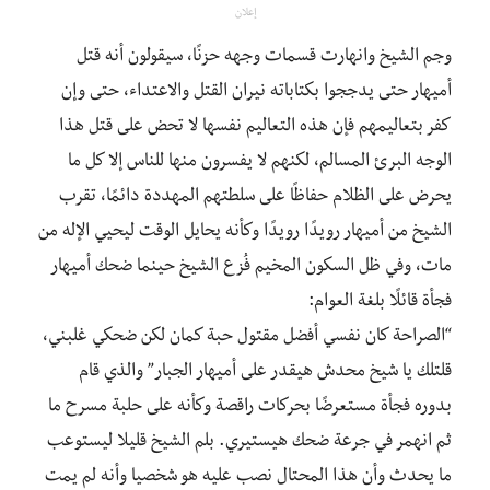
إعلان
وجم الشيخ وانهارت قسمات وجهه حزنًا، سيقولون أنه قتل
أميهار حتى يدججوا بكتاباته نيران القتل والاعتداء، حتى وإن
كفر بتعاليمهم فإن هذه التعاليم نفسها لا تحض على قتل هذا
الوجه البرئ المسالم، لكنهم لا يفسرون منها للناس إلا كل ما
يحرض على الظلام حفاظًا على سلطتهم المهددة دائمًا، تقرب
الشيخ من أميهار رويدًا رويدًا وكأنه يحايل الوقت ليحيي الإله من
مات، وفي ظل السكون المخيم فُزع الشيخ حينما ضحك أميهار
فجأة قائلًا بلغة العوام:
“الصراحة كان نفسي أفضل مقتول حبة كمان لكن ضحكي غلبني،
قلتلك يا شيخ محدش هيقدر على أميهار الجبار” والذي قام
بدوره فجأة مستعرضًا بحركات راقصة وكأنه على حلبة مسرح ما
ثم انهمر في جرعة ضحك هيستيري. بلم الشيخ قليلا ليستوعب
ما يحدث وأن هذا المحتال نصب عليه هو شخصيا وأنه لم يمت