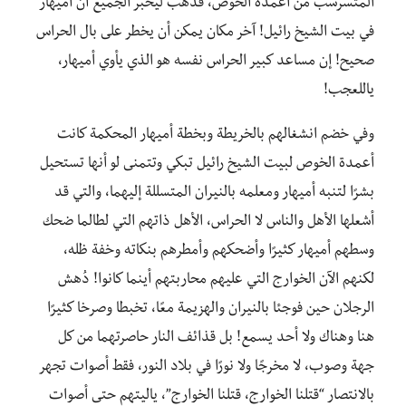
المتسرسب من أعمدة الخوص، فذهب ليخبر الجميع أن أميهار
في بيت الشيخ رائيل! آخر مكان يمكن أن يخطر على بال الحراس
صحيح! إن مساعد كبير الحراس نفسه هو الذي يأوي أميهار،
ياللعجب!
وفي خضم انشغالهم بالخريطة وبخطة أميهار المحكمة كانت
أعمدة الخوص لبيت الشيخ رائيل تبكي وتتمنى لو أنها تستحيل
بشرًا لتنبه أميهار ومعلمه بالنيران المتسللة إليهما، والتي قد
أشعلها الأهل والناس لا الحراس، الأهل ذاتهم التي لطالما ضحك
وسطهم أميهار كثيرًا وأضحكهم وأمطرهم بنكاته وخفة ظله،
لكنهم الآن الخوارج التي عليهم محاربتهم أينما كانوا! دُهش
الرجلان حين فوجئا بالنيران والهزيمة معًا، تخبطا وصرخا كثيرًا
هنا وهناك ولا أحد يسمع! بل قذائف النار حاصرتهما من كل
جهة وصوب، لا مخرجًا ولا نورًا في بلاد النور، فقط أصوات تجهر
بالانتصار “قتلنا الخوارج، قتلنا الخوارج”، ياليتهم حتى أصوات