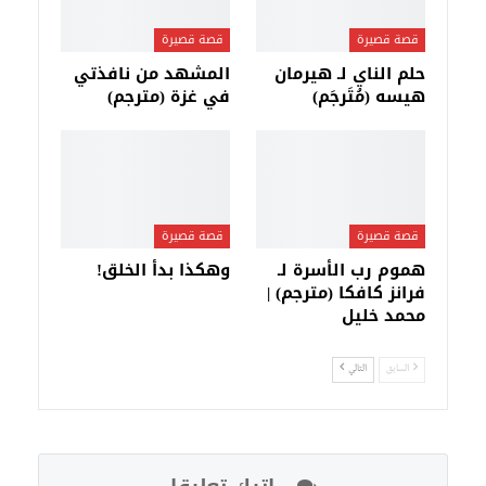
قصة قصيرة
قصة قصيرة
حلم الناي لـ هيرمان
المشهد من نافذتي
هيسه (مُتَرجَم)
في غزة (مترجم)
قصة قصيرة
قصة قصيرة
هموم رب الأسرة لـ
وهكذا بدأ الخلق!
فرانز كافكا (مترجم) |
محمد خليل
السابق
التالي