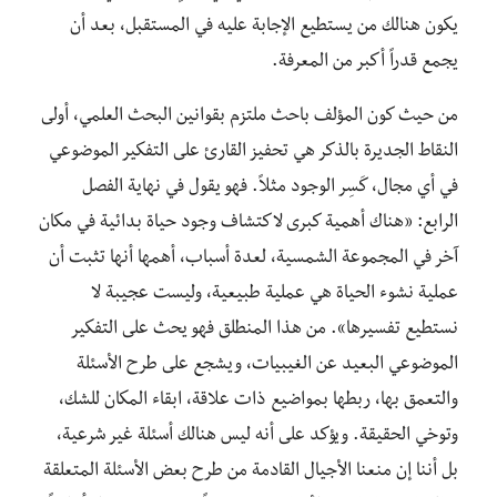
يكون هنالك من يستطيع الإجابة عليه في المستقبل، بعد أن
يجمع قدراً أكبر من المعرفة.
من حيث كون المؤلف باحث ملتزم بقوانين البحث العلمي، أولى
النقاط الجديرة بالذكر هي تحفيز القارئ على التفكير الموضوعي
في أي مجال، كَسِر الوجود مثلاً. فهو يقول في نهاية الفصل
الرابع: «هناك أهمية كبرى لاكتشاف وجود حياة بدائية في مكان
آخر في المجموعة الشمسية، لعدة أسباب، أهمها أنها تثبت أن
عملية نشوء الحياة هي عملية طبيعية، وليست عجيبة لا
نستطيع تفسيرها». من هذا المنطلق فهو يحث على التفكير
الموضوعي البعيد عن الغيبيات، ويشجع على طرح الأسئلة
والتعمق بها، ربطها بمواضيع ذات علاقة، ابقاء المكان للشك،
وتوخي الحقيقة. ويؤكد على أنه ليس هنالك أسئلة غير شرعية،
بل أننا إن منعنا الأجيال القادمة من طرح بعض الأسئلة المتعلقة