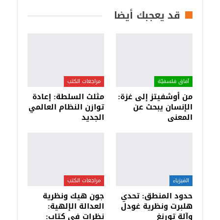
قد يعجبك أيضا
آفاق فلسفيّة‎
مراجعات الكتب
من أوشفيتز إلى غزة:
مثلث السلطة: إعادة
الإنسان يبحث عن
توازن النظام العالمي
المعنى
الجديد
الفيزياء
مراجعات الكتب
حدود المنطق: تحدي
جون هيك ونظرية
هلبرت ونظرية غودل
العدالة الإلهية:
وآلة تورنغ
نظرات في كتاب: