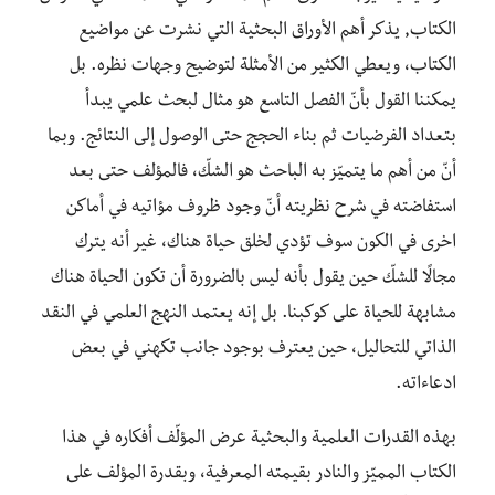
الكتاب, يذكر أهم الأوراق البحثية التي نشرت عن مواضيع
الكتاب، ويعطي الكثير من الأمثلة لتوضيح وجهات نظره. بل
يمكننا القول بأنّ الفصل التاسع هو مثال لبحث علمي يبدأ
بتعداد الفرضيات ثم بناء الحجج حتى الوصول إلى النتائج. وبما
أنّ من أهم ما يتميّز به الباحث هو الشكّ، فالمؤلف حتى بعد
استفاضته في شرح نظريته أنّ وجود ظروف مؤاتيه في أماكن
اخرى في الكون سوف تؤدي لخلق حياة هناك، غير أنه يترك
مجالًا للشكّ حين يقول بأنه ليس بالضرورة أن تكون الحياة هناك
مشابهة للحياة على كوكبنا. بل إنه يعتمد النهج العلمي في النقد
الذاتي للتحاليل، حين يعترف بوجود جانب تكهني في بعض
ادعاءاته.
بهذه القدرات العلمية والبحثية عرض المؤلّف أفكاره في هذا
الكتاب المميّز والنادر بقيمته المعرفية، وبقدرة المؤلف على