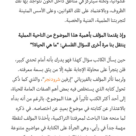
عشوائياً، ولكنه سيتركز في مناطق داخل الكون تتواجد بها تلك
الظروف، وبالاعتماد على تلك القوانين، وعلى الأسس المتينة
لتجربتنا العلمية، الغنية والخصبة.
وإذ يقنعنا المؤلف بأهمية هذا الموضوع من الناحية العملية
ينتقل بنا مرة أخرى للسؤال الفلسفي: “ما هي الحياة؟”
حين يسأل الكاتب سؤال كهذا فهو يدرك بأنه أمام تحدي كبير،
فلن يتجرأ على محاولة الإجابة عليه إلّا من يثق بسعة معرفته.
ولربما تأثر المؤلف بالفيزيائي “إرفين
شرودنجر
“، والذي كما ذُكر,
تحول كتابه الذي يستخلص فيه بعض أهم الصفات العامة للحياة،
إلى أحد أكثر الكتب تأثيراً في هذا الموضوع، بالرغم من أنه بدأه
بالاعتذار عن كتابته في موضوعٍ بعيدٍ عن اختصاصه. في ذكره
لما منحه هذا الباحث لمعرفتنا التراكمية، يأخذنا المؤلف لنقطة
مهمة جداً في رأيي، وهي الجرأة على الكتابة في مواضيع متنوعة