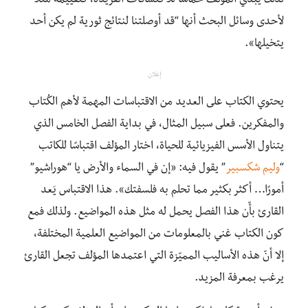
لذلك يُبدي المؤلف حماساً للاكتشافات الفريدة، كتقييمه مثلاً
لأحدى وسائل البحث أنها “قد أوصلتنا لنتائج ثورية لم يكن أحد
يتخيلها».
إعلان
يحتوي الكتاب على العديد من الاقتباسات المهمة لأهم الكُتاب
والمفكرين. فعلى سبيل المثال، في بداية الفصل الخامس الذي
يتناول الأسس الفيزيائية للحياة، اختار المؤلف اقتباسًا للكاتب
“
وليم شكسبير
” يقول فيه: «إن في السماء والأرض يا “هوراشيو”
أمورًا… أكثر بكثير مما تحلم به فلسفتك». هذا الاقتباس يَعد
القارئ بأّن هذا الفصل يحمل له مثل هذه المواضيع. ولذلك فمع
كون الكتاب غني بالمعلومات من المواضيع العلمية المختلفة،
إلا أنّ هذه الأساليب المميّزة التي اعتمدها المؤلف تجعل القارئ
يرغب بمعرفة المزيد.