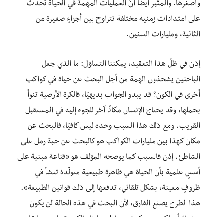
وأصغرها. والمثير أيضاً أنّ العمليات المهمة في الحياة تحدث
على امتدادات زمنية مختلفة تتراوح بين أجزاءٍ صغيرة من
الثانية، ومليارات السنين.
إذن في ظلّ هذا التعقيد، يمكننا التساؤل: ما الذي جعل
الباحثين يشحذون الهمة من أجل البحث عن حياة في كواكب
أخرى في الكون؟ قد يبدو الجواب بديهيًا، فالكرة الأرضية تنوأ
بحملها، وقد يحتاج الإنسان مكانًا آخر للجوء إليه في المستقبل
القريب. ومع ذلك هذا السبب وحده ليس كافيًا، فالبحث عن
مكان كهذا بين مليارات الكواكب هو كالبحث عن حبة رمل على
الشاطئ. إذن فالسبب كما يوضحه المؤلف هو «قناعة مبنية على
أسسٍ علمية بأن الحياة هي ظاهرة طبيعية متولّدة تنشأ في
ظروفٍ معينة، بشكل تلقائي، تدفعها إلى ذلك قوانين الطبيعة».
هذا الطرح يصنع الفارق، لأن البحث في هذه الحالة لن يكون