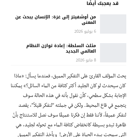
قد يعجبك أيضًا
من أوشفيتز إلى غزة: الإنسان يبحث عن
المعنى
6 يوليو 2026
مثلث السلطة: إعادة توازن النظام
العالمي الجديد
8 مايو 2026
يحث المؤلف القارئ على التفكير العميق، فعندما يسأل: «ماذا
كان سيحدث لو كان الجليد أكثر كثافة من الماء السائل؟» يمكننا
الإجابة بشكل سطحي، كأن نقول بأنه في هذه الحالة سوف
يتجمع في قاع المحيط. ولكن في جملته “لنفكر قليلاً”، يقصد
لنفكر عميقاً، لأننا فقط إن فكرنا عميقًا سوف نصل للاستنتاج بأنّ
ظاهرة تبدو بسيطة كانخفاض كثافة الماء مع تحوله لجليد، هي
التي سمحت ببدء الحياة على الأرض! ويأخذ التفكير العميق