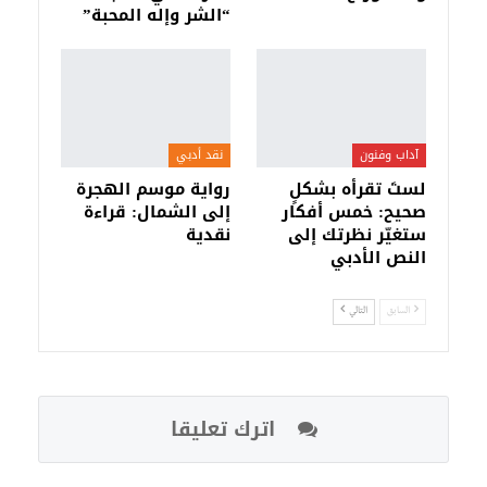
“الشر وإله المحبة”
آداب وفنون
نقد أدبي
لستَ تقرأه بشكلٍ
رواية موسم الهجرة
صحيح: خمس أفكار
إلى الشمال: قراءة
ستغيّر نظرتك إلى
نقدية
النص الأدبي
السابق
التالي
اترك تعليقا