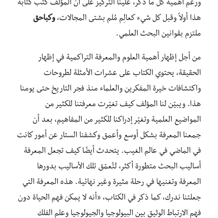
ورغم أهمية كل ما ذكر، علينا التركيز على أن المؤلف كتب كتابه
هذا أولاً وقبل كل شيء كعالِم مُلم بشتى المجالات،
وكباحق
ملتزم بقوانين البحث العلمي.
من أجل إظهار أهمية العلوم والمعرفة التراكمية في إظهار
الحقيقة، يحتوي الكتاب على عشرات الأمثلة لطروحات
واكتشافات خيرة المفكرين والعلماء منذ فجر التاريخ حتى يومنا
هذا. ويبيّن لنا المؤلف كيف تغيّرت معرفتنا للكثير من
المواضيع العلمية وتغيّر إدراكنا للكثير من المفاهيم، بعد أن
جمعنا المعرفة بشكل أوسع وأعمق وكشفنا الستار عن أمور كانت
في الماضي في عالم الغيب. يتحدث أيضًا كيف تجعل المعرفة
أساليب البحث متطورة أكثر، لتُعمّق تلك الأساليب بدورها
المعرفة وتغنيها في رحلة مثيرة وغير نهائية. هذه المعرفة التي
جعلتنا ندرك، كما ذكر في الكتاب، «أنه لا يمكن فهم الحياة دون
فهم الارتباط الوثيق بين البيولوجيا والجيولوجيا وعلم الفلك