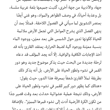
ويحفل كتاب «عوالم لا حصر لها» بالمصطلحات العلمية من
جهة، والأدبية من جهة أخرى، كُتبت جميعها بلغة عربية سلسة،
بل وعذبة أحيانًا، في وصف الظواهر والمواد، وهو غني أيضًا
بعنصر التشويق لما سيأتي في الفصول اللاحقة. فمثلًا بعد أن
ينهي الفصل الذي يشرح العوامل التي تجعل الأرض ملائمة
للحياة ككونها تدور حول الشمس على بعد معيّن، ووجود الماء
بنسبة معيّنة ووجود آلية لضبط الحرارة، يعتقد القارئ بأنه قد
أخذ الإجابات الكافية والوافية. إلّا أنه يجد المؤلف قد دعاه
لرحلة جديدة من البحث حيث يذكر موضوع جديد وهو دور
القمر في نشوء وتطوّر الحياة على الأرض. بل أنه يذكر ذلك
بطريقة تملأ القارئ شغفاً بمعرفة هذا الدور، حيث يقول:
«هنالك كما يظهر دور كبير للقمر في نشوء وتطور الحياة على
الأرض، وذلك نتيجة عملية عشوائية حدثت بعد وقت قصير جدًا
من تكوّن الكرة الأرضية أدت إلى نشوء قمرها المميّز”. بالإضافة