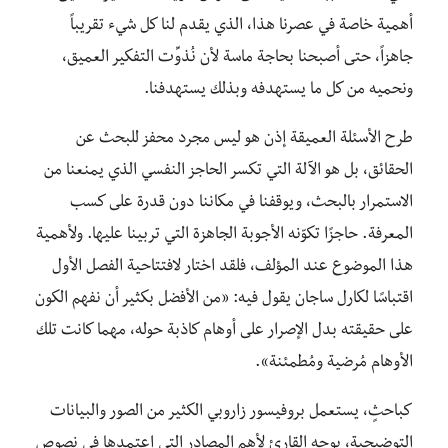
أهمية خاصة في عصرنا هذا، الذي يقدم لنا كل شيء تقريباً
جاهزاً، حتى أصبحنا بحاجة ماسة لأن نُذوِّت التفكير العميق،
ونحميه من كل ما يستهدفه وبذلك يستهدفنا.
طرح الأسئلة العميقة إذن هو ليس مجرد محفز للبحث عن
الحقائق، بل هو الآلة التي تكسر الحاجز النفسي الذي يمنعنا من
الاستمرار بالبحث، ويوقفنا في مكاننا دون قدرة على كسب
المعرفة. حاجزًا تكوّنه الأجوبة الجاهزة التي تربينا عليها. ولأهمية
هذا الموضوع عند المؤلف، فلقد اختار لافتتاحية الفصل الأول
اقتباسًا لكارل ساجان يقول فيه: «من الأفضل بكثير أن نفهم الكون
على حقيقته بدل الإصرار على أوهام كاذبة حوله، مهما كانت تلك
الأوهام مُرضية ومُطمئنة».
كباحثٍ، يستعمل بروفيسور زاروبي الكثير من الصور والبيانات
التوضيحية، يوجه القارئ لأهم المصادر التي اعتمدها في نصوص