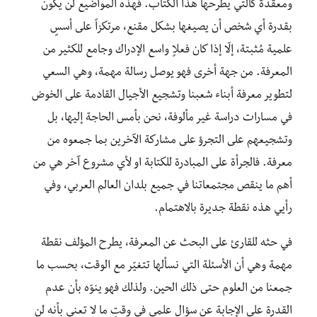
ومعقدة كالتي يطرحها هذا الكتاب. فهذه المواضيع لن يكون
بقدرة أي شخص أن يصيغها بشكل مقنع، مرتكزاً على أسسٍ
علمية مُثبتة، إلّا إذا كان فعلاٍ واسع الإدراك وجامع للكثير من
المعرفة. من جهة أخرى فهو يوصل رسالة مهمة، وهي السعي
لتطوير معرفة أبناء شعبنا وتشجيع الأجيال القادمة على الخوض
في مسارات دراسة غير مألوفة، نحن بأمس الحاجة إليها، بل
وتشجيعهم على التجرؤ على مشاركة الآخرين بما جمعوه من
معرفة. فالجرأة على المبادرة للكتابة او لأي مشروع آخر هي من
أهم ما ينقص مجتمعاتنا في جميع بلدان العالم العربي، وفي
رأيي هذه نقطة جديرة بالاهتمام.
في حثه للقارئ على البحث عن المعرفة، يطرح المؤلف نقطة
مهمة وهي أن الأسئلة التي نسألها تتغيّر مع الوقت، بحسب ما
جمعنا من العلوم حتى ذلك الحين. ولذلك فهو ينوّه بأن عدم
القدرة على الإجابة عن سؤال علمي في وقتٍ ما لا تعني بأنه لن