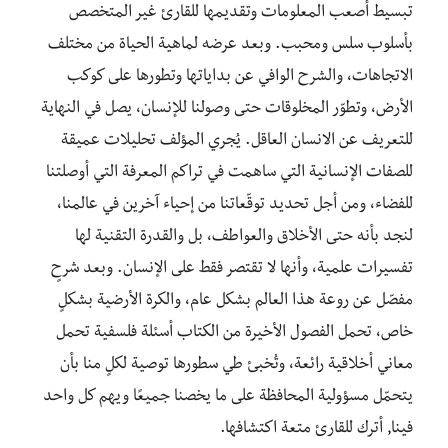
تبسيط أصعب المعلومات وتقديمها للقارئ غير المتخصص
بأسلوب سلس ومحبب. وبعد عرضه لماهية الحياة من مختلف
الاتجاهات، والشرح الوافي عن بداياتها وتطورها على كوكب
الأرض، وتطوّر المخلوقات حتى وصولنا للإنسان، يصل في النهاية
للتعريف عن الانسان العاقل. يُجري المؤلف تحليلات عميقة
للصفات الإنسانية التي ساهمت في تراكم المعرفة التي أوصلتنا
للفضاء، ومن أجل تحديد توقّعاتنا من إحياء آخرين في عالمنا،
لنجد بأنه حتى الأخلاق والعواطف، بل والقدرة التقنية لها
تفسيرات علمية، وأنها لا تقتصر فقط على الإنسان. وبعد شرحٍ
مفصّل عن روعة هذا العالم بشكل عام، والكرة الأرضية بشكلٍ
خاص، تحمل الفصول الأخيرة من الكتاب أسئلة فلسفية تحمل
معاني أخلاقية رائعة، وتُخبئ طي سطورها توصية لكلٍ منا بأن
يتحمّل مسؤولية المحافظة على ما يخصنا جميعًا ويهم كل واحد
فينا, أترك للقارئ متعة اكتشافها.