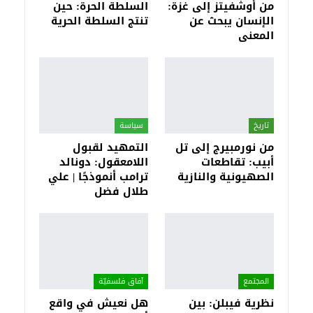
من أوشفيتز إلى غزة:
السلطة الحرة: حين
الإنسان يبحث عن
تنتج السلطة الحرية
المعنى
تاريخ
سياسة
من نورمبيرج إلى تل
التمهيد لقبول
أبيب: تقاطعات
اللامعقول: دونالد
الصهيونية والنازية
ترامب أنموذجًا | علي
طلال فضل
المجتمع
آفاق فلسفيّة‎
نظرية فيبلن: بين
هل نعيش في واقع