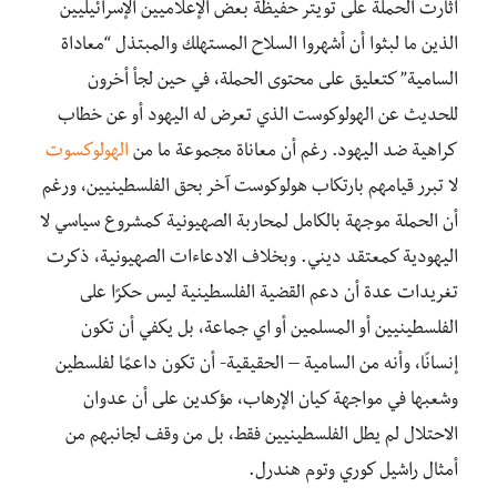
أثارت الحملة على تويتر حفيظة بعض الإعلاميين الإسرائيليين
الذين ما لبثوا أن أشهروا السلاح المستهلك والمبتذل “معاداة
السامية” كتعليق على محتوى الحملة، في حين لجأ أخرون
للحديث عن الهولوكوست الذي تعرض له اليهود أو عن خطاب
كراهية ضد اليهود. رغم أن معاناة مجموعة ما من
الهولوكسوت
لا تبرر قيامهم بارتكاب هولوكوست آخر بحق الفلسطينيين، ورغم
أن الحملة موجهة بالكامل لمحاربة الصهيونية كمشروع سياسي لا
اليهودية كمعتقد ديني. وبخلاف الادعاءات الصهيونية، ذكرت
تغريدات عدة أن دعم القضية الفلسطينية ليس حكرًا على
الفلسطينيين أو المسلمين أو اي جماعة، بل يكفي أن تكون
إنسانًا، وأنه من السامية – الحقيقية- أن تكون داعمًا لفلسطين
وشعبها في مواجهة كيان الإرهاب، مؤكدين على أن عدوان
الاحتلال لم يطل الفلسطينيين فقط، بل من وقف لجانبهم من
أمثال راشيل كوري وتوم هندرل.