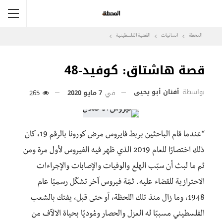
المحطة
انسانيات
القضية الفلسطينية
قصة هاشتاق: كوفيد-48
بواسطة
أفنان أبو يحيى
في
7 مايو 2020
265
“عندما قام الباحثين بربط فايروس مرض كورونا بالرقم 19، كان
ذلك اختصارًا للعام 2019 الذي ظهر فيه الفيروس لأول مرة ومن
ثم ما لبث أن سبّب الهلع والوفيات والإصابات والإجراءات
الاحترازية للقضاء عليه. ثمّة فيروس آخر تشكّل رسميًا عام
1948، وما زال منذ تلك اللحظة، أو حتى قبل، يفتك بالشعب
الفلسطيني مسببًا له العزل والحصار ومُوديًا بحياة الالآف من