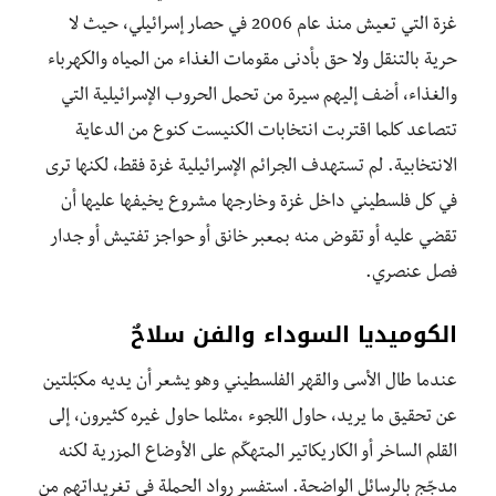
غزة التي تعيش منذ عام 2006 في حصار إسرائيلي، حيث لا
حرية بالتنقل ولا حق بأدنى مقومات الغذاء من المياه والكهرباء
والغذاء، أضف إليهم سيرة من تحمل الحروب الإسرائيلية التي
تتصاعد كلما اقتربت انتخابات الكنيست كنوع من الدعاية
الانتخابية. لم تستهدف الجرائم الإسرائيلية غزة فقط، لكنها ترى
في كل فلسطيني داخل غزة وخارجها مشروع يخيفها عليها أن
تقضي عليه أو تقوض منه بمعبر خانق أو حواجز تفتيش أو جدار
فصل عنصري.
الكوميديا السوداء والفن سلاحٌ
عندما طال الأسى والقهر الفلسطيني وهو يشعر أن يديه مكبّلتين
عن تحقيق ما يريد، حاول اللجوء ،مثلما حاول غيره كثيرون، إلى
القلم الساخر أو الكاريكاتير المتهكّم على الأوضاع المزرية لكنه
مدجّج بالرسائل الواضحة. استفسر رواد الحملة في تغريداتهم من