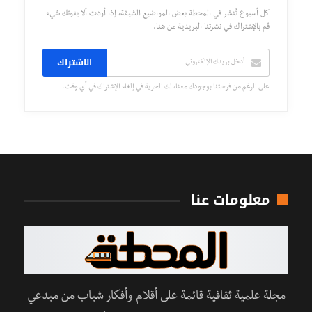
كل أسبوع تُنشر في المحطة بعض المواضيع الشيقة، إذا أردت ألا يفوتك شيء
قم بالإشتراك في نشرتنا البريدية من هنا.
الاشتراك
على الرغم من فرحتنا بوجودك معنا، لك الحرية في إلغاء الإشتراك في أي وقت.
معلومات عنا
مجلة علمية ثقافية قائمة على أقلام وأفكار شباب من مبدعي