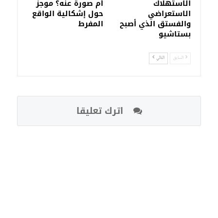
الاستهلاك
أم صورة عنه؟ موجز
الاستعراضي
حول إشكالية الواقع
والفستق الذي أصبح
المفرط
بستاشيو
السابق
التالي
اترك تعليقا