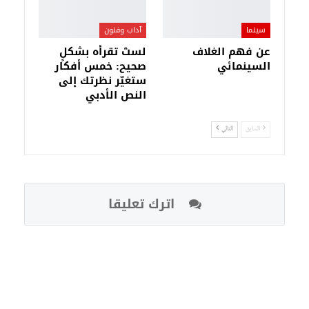
سينما
آداب وفنون
عن فهم الغلاف
لستَ تقرأه بشكلٍ
السينمائي
صحيح: خمس أفكار
ستغيّر نظرتك إلى
النص الأدبي
السابق
التالي
اترك تعليقا