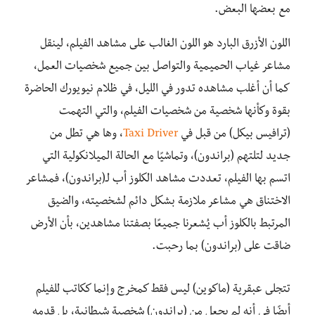
مع بعضها البعض.
اللون الأزرق البارد هو اللون الغالب على مشاهد الفيلم، لينقل
مشاعر غياب الحميمية والتواصل بين جميع شخصيات العمل،
كما أن أغلب مشاهده تدور في الليل، في ظلام نيويورك الحاضرة
بقوة وكأنها شخصية من شخصيات الفيلم، والتي التهمت
(ترافيس بيكل) من قبل في
Taxi Driver
، وها هي تطل من
جديد لتلتهم (براندون)، وتماشيًا مع الحالة الميلانكولية التي
اتسم بها الفيلم، تعددت مشاهد الكلوز أب لـ(براندون)، فمشاعر
الاختناق هي مشاعر ملازمة بشكل دائم لشخصيته، والضيق
المرتبط بالكلوز أب يُشعرنا جميعًا بصفتنا مشاهدين، بأن الأرض
ضاقت على (براندون) بما رحبت.
تتجلى عبقرية (ماكوين) ليس فقط كمخرج وإنما ككاتب للفيلم
أيضًا في أنه لم يجعل من (براندون) شخصية شيطانية، بل قدمه