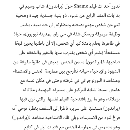
تدور أحداث فيلم Shame حول (براندون)، شاب وسيم في
بدايات العقد الرابع من عمره، ذو بنية جسدية جيدة وصحية
تنم عن شخص مهتم بصحته وبنضارته إلى حد بعيد، يشغل
وظيفة مرموقة ويسكن شقة في حي راق بمدينة نيويورك، حياة
في ظاهرها يحلم بامتلاكها أي شخص، إلا أن باطنها يخبئ قبحًا
مستفحلًا يُشعر أي شخص يقترب منها بالنفور والشفقة على
صاحبها، فـ(براندون) مدمن للجنس، يعيش في دائرة مفرغة من
الشهوة والإباحية، حياته تتأرجح بين ممارسة الجنس والاستمناء
ومشاهدة البورنوجرافي في غرفته وحتى في مكان عمله مع
هامش بسيط للغاية للتركيز على مسيرته المهنية وعلاقاته
بزملائه، وهو ما برز بافتتاحية الفيلم نفسها، والتي نرى فيها
(براندون) مستلقيًا على سريره ناظرًا إلى السقف بنظرة توحي أنه
فرغ لتوه من الاستمناء، ويلي تلك الافتتاحية مشاهد لـ(براندون)
وهو منغمس في ممارسة الجنس مع فتيات ليل في تتابع