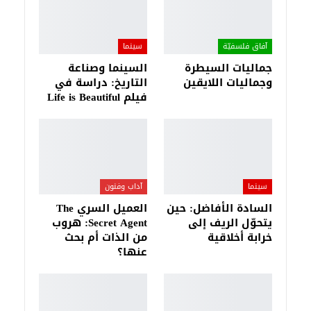
آفاق فلسفيّة‎
سينما
جماليات السيطرة
السينما وصناعة
وجماليات اللايقين
التاريخ: دراسة في
فيلم Life is Beautiful
سينما
آداب وفنون
السادة الأفاضل: حين
العميل السري The
يتحوّل الريف إلى
Secret Agent: هروب
خرابة أخلاقية
من الذات أم بحث
عنها؟