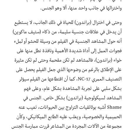
واختزالها في جانب واحد منها، ألا وهو الجنس.
وحتى في اختزال (براندون) للحياة في ذلك الجانب، لا يستطيع
أن يدخل في علاقات جنسية سليمة، من ذكاء (ستيف ماكوين)
أنه حول المشاهد الجنسية في الفيلم من وسيلة للحشو أو لملء
فجوات العمل إلى أداة شديدة الأهمية ونافذة نطل منها على
خواء (براندون)، فالمشاهد لم تكن مقحمة وحتى لم تكن مثيرة
على الإطلاق بالرغم من وضوحها الذي جعل الفيلم يحصل على
التصنيف العمري NC-17، كما أن اقتطاعها من الفيلم سيؤثر
بشكل سلبي على تجربة المشاهدة بشكل عام، وعلى فهم
المشاهد لسيكولوجية (براندون) بشكل خاص. الجنس في
Shame أشبه بوثائقيات التزاوج بين الحيوانات، تغيب عنه
الحميمية والخصوصية، ويغلب عليه الطابع الميكانيكي، وكأن
مجموعة من الآلات المجردة من المشاعر قررت ممارسة الجنس