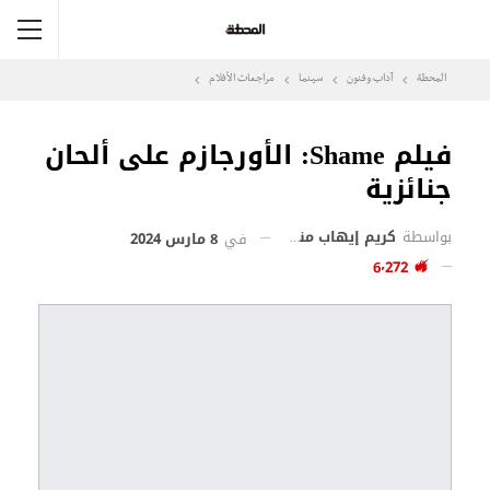
المحطة
آداب وفنون
سينما
مراجعات الأفلام
فيلم Shame: الأورجازم على ألحان
جنائزية
بواسطة
كريم إيهاب منير
في
8 مارس 2024
6٬272