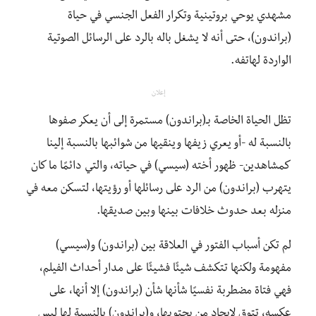
مشهدي يوحي بروتينية وتكرار الفعل الجنسي في حياة
(براندون)، حتى أنه لا يشغل باله بالرد على الرسائل الصوتية
الواردة لهاتفه.
إعلان
تظل الحياة الخاصة بـ(براندون) مستمرة إلى أن يعكر صفوها
بالنسبة له -أو يعري زيفها وينقيها من شوائبها بالنسبة إلينا
كمشاهدين- ظهور أخته (سيسي) في حياته، والتي دائمًا ما كان
يتهرب (براندون) من الرد على رسائلها أو رؤيتها، لتسكن معه في
منزله بعد حدوث خلافات بينها وبين صديقها.
لم تكن أسباب الفتور في العلاقة بين (براندون) و(سيسي)
مفهومة ولكنها تتكشف شيئًا فشيئًا على مدار أحداث الفيلم،
فهي فتاة مضطربة نفسيًا شأنها شأن (براندون) إلا أنها، على
عكسه، تتوق لإيجاد من يحتويها، و(براندون) بالنسبة لها ليس