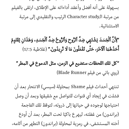
بسهولة على أنه أفضل وأعقد أداءاته على الإطلاق، ارتقى بالفيلم
من مرتبة الـCharacter study الرتيب والتقليدي إلى مرتبة
الاستثنائية.
“لِأَنَّ ٱلْجَسَدَ يَشْتَهِي ضِدَّ ٱلرُّوحِ وَٱلرُّوحُ ضِدَّ ٱلْجَسَدِ، وَهَذَانِ يُقَاوِمُ
أَحَدُهُمَا ٱلْآخَرَ، حَتَّى تَفْعَلُونَ مَا لَا تُرِيدُونَ.”
(غلاطية 17:5)
“كل تلك اللحظات ستضيع في الزمن، مثل الدموع في المطر”
(روي باتي من فيلم Blade Runner)
تنتهي أحداث فيلم Shame بمحاولة (سيسي) الانتحار بعد أن
فشلت في إيجاد أي قنوات للتواصل مع شقيقها وبعد أن وصل
احتياجها لوجوده في حياتها إلى ذروته، لتوقظ تلك الفاجعة
(براندون) من غفلته، ليهرع باكيًا تحت المطر، بعد أن أودع
أخته المستشفى، في رمزية لمحاولة (براندون) التطهر من آثامه،