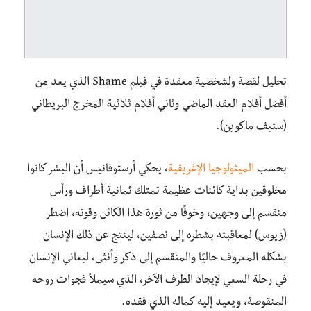
تحليل لقصة ولشخصية معقدة في فيلم Shame الذي يعد من
أفضل أفلام العقد الماضي وثاني أفلام ثلاثية المخرج البريطاني
(ستيف ماكوين).
بحسب
الميثولوجيا الإغريقية
، يحكي أرستوفانيس أن البشر كانوا
مخلوقين بداية كائنات عظيمة تمتلك ثمانية أطراف ورأس
منقسم إلى وجهين، وخوفًا من ثورة هذا الكائن وقوته، اضطر
(زيوس) لمعاقبته بشطره إلى نصفين، لينتج عن ذلك الإنسان
بشكله المعروف حاليًا والمنقسم إلى ذكر وأنثى، ليعاني الإنسان
في رحلة السعي لإيجاد الطرف الآخر، الذي سيملأ فجوات روحه
المنقوصة، ويعيد إليه كماله الذي فقده.