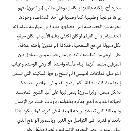
مجرد أخ، ولكنه عائلتها بالكامل، وعلى جانب (براندون)، فهو
يراها مزعجة وطفيلية كما وصفها في أحد المشاهد، وجودها
يحرمه من الخصوصية التي يحتاجها بشدة في ممارسة مغامراته
الجنسية، إلا أن الفيلم لو كان اكتفى بتلك الأسباب لكان سيقع
بكل سهولة في فخ السطحية، فعلاقة (براندون) بأخته علاقة،
على الرغم من تعقيدها، تنطوي على حب عميق متبادل بين
الطرفين منبعه أنهما أبناء مأساة واحدة، ألا وهي الوحدة وغياب
التواصل، فعلاقات (سيسي) لم تمنح روحها السكينة التي تسعى
إليها منذ كانت طفلة -كما وضح الفيلم في مواضع متعددة
بشكل مبطن- و(براندون) ينظر إليها على أنها الشبح المتجسد
لحياته القديمة الذي يذكره بطفولته، بأوقات خلت من الإدمان
والمعاناة التي تعيشها روحه المعذبة في كبره، كما يذكره أيضًا
بانعدام قدرته على التواصل مع الغير، وبالقصور الواضح الذي
يعاني منه في فهم التجربة الإنسانية والحياة بشكل عام