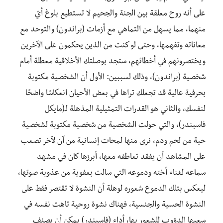
على أنه روح معلقة بين الجنة والجحيم لا تستطيع بلوغ أيّ
منهما، مما يسهل من التماهي مع أزمات (براندون) والتوحد مع
معاناته وتفهمها، وحتى لو كنت من الذين يحكمون على الآخرين
ويختصرونهم في أخطائهم، ستجد بوصلتك الأخلاقية معطلة أمام
شخصية (براندون)، وذلك لسببين: الأول أن الشخصية مكتوبة
بحرفية عالية قد تجعلك تراها في بعض الأحيان انعكاسًا واضحًا
لنفسك، والثاني هو القدرات التمثيلية المذهلة لـ(مايكل
فاسبندر)، والتي حولت الشخصية من شخصية مكتوبة لشخصية
حية من لحم ودم، نرى منها لمحات إنسانية من آن لآخر تصعب
على المشاهد أن يفقد تعاطفه معها، أبرزها كان في مشهد
سماعه لغناء أخته ودموعه التي سالت بعفوية من عذوبة صوتها،
ليعكس بتلك الدموع شعوره لوهلة أن النشوة لا تقتصر فقط على
النشوة الحسية والجنسية، فهناك نشوة روحية تاهت نفسه في
سعيها الدؤوب للشعور بها، أداء (فاسبندر) يمكن أن يصنف