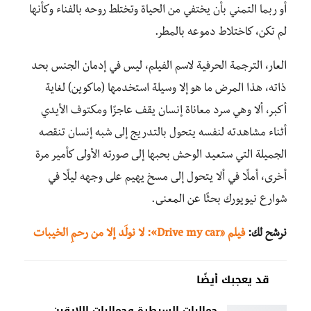
أو ربما التمني بأن يختفي من الحياة وتختلط روحه بالفناء وكأنها
لم تكن، كاختلاط دموعه بالمطر.
العار، الترجمة الحرفية لاسم الفيلم، ليس في إدمان الجنس بحد
ذاته، هذا المرض ما هو إلا وسيلة استخدمها (ماكوين) لغاية
أكبر، ألا وهي سرد معاناة إنسان يقف عاجزًا ومكتوف الأيدي
أثناء مشاهدته لنفسه يتحول بالتدريج إلى شبه إنسان تنقصه
الجميلة التي ستعيد الوحش بحبها إلى صورته الأولى كأمير مرة
أخرى، أملًا في ألا يتحول إلى مسخ يهيم على وجهه ليلًا في
شوارع نيويورك بحثًا عن المعنى.
نرشح لك:
فيلم «Drive my car»: لا نولَد إلا من رحمِ الخيبات
قد يعجبك أيضًا
جماليات السيطرة وجماليات اللايقين