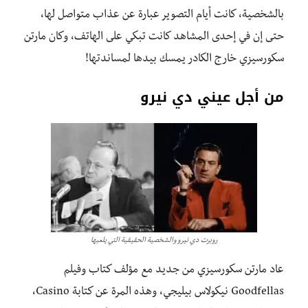
بالشخصية، كانت أيام التصوير عبارة عن عذاب متواصل لها،
حتى إن في إحدى المشاهد كانت تبكي على الهاتف، وكان مارتن
سكورسيزي خارج الكادر يمسك بيدها لمساندتها!
من أجل عيني دي نيرو
روبرت دي نيرو والشخصية الحقيقية التي يلعبها
عاد مارتن سكورسيزي من جديد مع مؤلف كتاب وفيلم
Goodfellas نيكولاس بيليجي، وهذه المرة عن كتابة Casino،