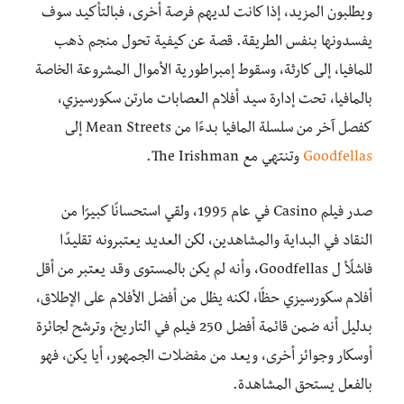
ويطلبون المزيد، إذا كانت لديهم فرصة أخرى، فبالتأكيد سوف
يفسدونها بنفس الطريقة. قصة عن كيفية تحول منجم ذهب
للمافيا، إلى كارثة، وسقوط إمبراطورية الأموال المشروعة الخاصة
بالمافيا، تحت إدارة سيد أفلام العصابات مارتن سكورسيزي،
كفصل آخر من سلسلة المافيا بدءًا من Mean Streets إلى
Goodfellas
وتنتهي مع The Irishman.
صدر فيلم Casino في عام 1995، ولقي استحسانًا كبيرًا من
النقاد في البداية والمشاهدين، لكن العديد يعتبرونه تقليدًا
فاشلًأ ل Goodfellas، وأنه لم يكن بالمستوى وقد يعتبر من أقل
أفلام سكورسيزي حظًا، لكنه يظل من أفضل الأفلام على الإطلاق،
بدليل أنه ضمن قائمة أفضل 250 فيلم في التاريخ، وترشح لجائزة
أوسكار وجوائز أخرى، ويعد من مفضلات الجمهور، أيا يكن، فهو
بالفعل يستحق المشاهدة.