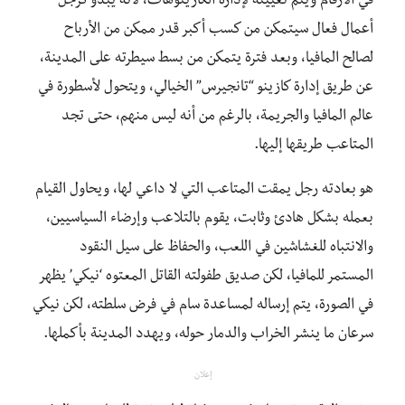
في الأرقام ويتم تعيينه لإدارة الكازينوهات، لأنه يبدو كرجل
أعمال فعال سيتمكن من كسب أكبر قدر ممكن من الأرباح
لصالح المافيا، وبعد فترة يتمكن من بسط سيطرته على المدينة،
عن طريق إدارة كازينو “تانجيرس” الخيالي، ويتحول لأسطورة في
عالم المافيا والجريمة، بالرغم من أنه ليس منهم، حتى تجد
المتاعب طريقها إليها.
هو بعادته رجل يمقت المتاعب التي لا داعي لها، ويحاول القيام
بعمله بشكل هادئ وثابت، يقوم بالتلاعب وإرضاء السياسيين،
والانتباه للغشاشين في اللعب، والحفاظ على سيل النقود
المستمر للمافيا، لكن صديق طفولته القاتل المعتوه ‘نيكي’ يظهر
في الصورة، يتم إرساله لمساعدة سام في فرض سلطته، لكن نيكي
سرعان ما ينشر الخراب والدمار حوله، ويهدد المدينة بأكملها.
إعلان