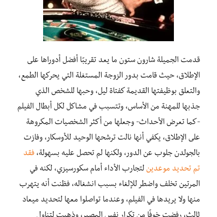
قدمت الجميلة شارون ستون ما يعد تقريبًا أفضل أدوراها على
الإطلاق، حيث قامت بدور الزوجة المستغلة التي يحركها الطمع،
والتعلق بوظيفتها القديمة كفتاة ليل، وحبها للشخص الذي
جذبها للمهنة من الأساس، وتتسبب في مشاكل لكل أبطال الفيلم
-كما تعرض الأحداث- وجعلها من أكثر الشخصيات المكروهة
على الإطلاق، يكفي أنها نالت ترشحها الوحيد للأوسكار، وفازت
بالجولدن جلوب عن الدور، ولكنها لم تحصل عليه بسهولة،
فقد
تم تحديد موعدين
لتجارب الأداء أمام سكورسيزي، لكنه في
المرتين تخلف واضطر للإلغاء بسبب انشغاله، فظنت أنه يتهرب
منها ولا يريدها في الفيلم، وعندما تواصلوا معها لتحديد ميعاد
ثالث، رفضت خوفًا من تكرار نفس المصير، وذهبت لتناول