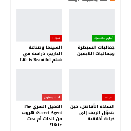
آفاق فلسفيّة‎
سينما
جماليات السيطرة
السينما وصناعة
وجماليات اللايقين
التاريخ: دراسة في
فيلم Life is Beautiful
سينما
آداب وفنون
السادة الأفاضل: حين
العميل السري The
يتحوّل الريف إلى
Secret Agent: هروب
خرابة أخلاقية
من الذات أم بحث
عنها؟