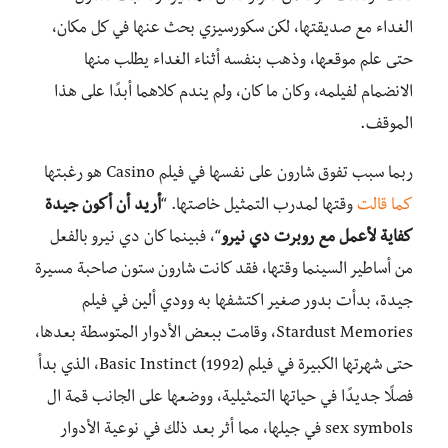
الغداء مع صديقتها، لكن سكورسيزي بحث عنها في كل مكان،
حتى علم موقعها، وذهب بنفسه أثناء الغداء يطلب منها
الانضمام لفيلمه، وكان ما كان، ولم يندم كلاهما أبدًا على هذا
الموقف.
ربما سبب تفوق شارون على نفسها في فيلم Casino هو رغبتها
كما قالت
وقتها لمدرب التمثيل خاصتها. “
أريد أن أكون جيدة
كفاية لأعمل مع روبرت دي نيرو
“، فبينما كان دي نيرو بالفعل
من أساطير السينما وقتها، فقد كانت شارون ستون صاحبة مسيرة
جيدة، بدأت بدور صغير اكتشفها به وودي ألين في فيلم
Stardust Memories، وقامت ببعض الأدوار المتوسطة بعدها،
حتى شهرتها الكبيرة في فيلم Basic Instinct (1992)، الذي بدأ
فصلًا جديدًا في حياتها التمثيلية، ووضعها على الجانب قمة ال
sex symbols في جيلها، مما أثر بعد ذلك في نوعية الأدوار