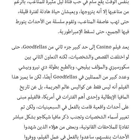
بنفس الوقت يقع سام في حب فتاة ليل مثيرة للمتاعب، بالرغم
من متاعبها إلا أنه يتزوجها، ويعيشان حياة هادئة لفترة قليلة،
حتى تهب عاصفة المتاعب، وتقوم سلسلة من الأحداث يتورط
فيها الجميع، حتى تسقط الإمبراطورية.
يعد فيلم Casino إلى حد كبير جزء ثاني من Goodfellas، حتى
لو اختلفت القصص والشخصيات، لكنه التعاون الثاني بين
سكورسيزي والمؤلف بيليجي، وبالطبع بطولة دي نيرو وبيشي
وعدد كبير من الممثلين في Goodfellas أيضًا، لكن ما يميز هذا
الفيلم أنه ليس فقط عن كواليس عالم الجريمة، بل عن تاريخ
المافيا الإيطالية وإحدى أهم الفترات في أمريكا، فالفيلم مبنى
على أحداث واقعية قامت بالفعل في السبعينيات، ولكن تم
تغيير أسماء الشخصيات وتجنب ذكر مافيا شيكاجو بشكل مباشر
تفاديًا للملاحقات القانونية، وبعض من هؤلاء الذين شهدوا
الأحداث بنفسهم، ساعدوا بالفعل في عمل الفيلم، ووفروا