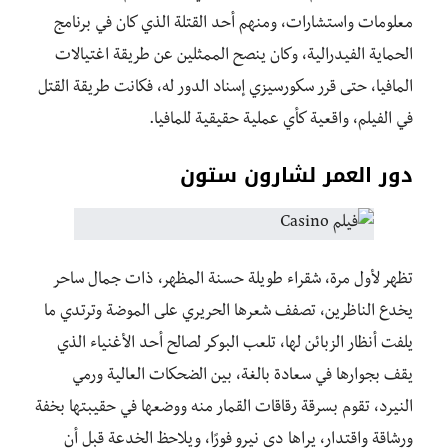
معلومات واستشارات، ومنهم أحد القتلة الذي كان في برنامج
الحماية الفيدرالية، وكان ينصح الممثلين عن طريقة اغتيالات
المافيا، حتى قرر سكورسيزي إسناد الدور له، فكانت طريقة القتل
في الفيلم، واقعية كأي عملية حقيقية للمافيا.
دور العمر لشارون ستون
تظهر لأول مرة، شقراء طويلة حسنة المظهر، ذات جمال ساحر
يخدع الناظرين، تصفف شعرها الحريري على الموضة وترتدي ما
يلفت أنظار الزبائن لها، تلعب البوكر لصالح أحد الأغنياء الذي
يقف بجوارها في سعادة بالغة، بين الضحكات العالية ورمي
النيرد، تقوم بسرقة رقاقات القمار منه ووضعها في حقيبتها بخفة
ورشاقة واقتدار، يراها دي نيرو فورًا، ويلاحظ الخدعة قبل أن