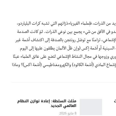
 من الذرات، فلِعلماء الفيزياءذرّاتهم التي تشبه كرات البلياردو،
يبدو في الأفق من شيء يجمع بين نوعي الذرات. ثمّ كانت الصدمة
شعاعي، تزامنًا مع توصّل رونتجن بالصدفة إلى اكتشاف أشعة غير
السينية أو أشعة إكس (وإن ظلّ الألمان يطلقون عليها إلى اليوم
وري وزوجها في مجال النشاط الإشعاعي لتضع على عاتق العلماء عبئًا
إشعاع المادي (أشعة الكاثود) والكهرومغناطيسي (أشعة اكس)؟ وماذا
ث
مثلث السلطة: إعادة توازن النظام
العالمي الجديد
8 مايو 2026