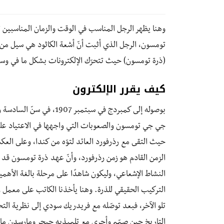
وهنا يظهر الرجل المناسب في الوقت والزمان المناسبين 
تومسون، الرجل الذي أثبت أنّ أشعة الكاثود هي سيل من 
(ذرة تومسون) حيث تتحرّك الإلكترونات بشكل ما في و
كيف يقرر الإلكترون
بوصوله إلى كمبردج في سبت
جي جي تومسون والصعوبات التي واجهها في الاعتياد على أ
حيث التقى مع رذرفورد العائد لتوّه من كندا، وعلى العكس 
الزمن القادم هو زمن رذرفورد، وأنّ عهد ذرة تومسون قد 
النشاط الإشعاعي، وليكون شاهدًا على مرحلة بالغة الأهمي
التركيب الحقيقي للذرة. وهنا يأخذنا الكاتب على معمل 
تلو الآخر، فبعد توصّله مع فريدريك سودي إلى نظرية الت
التاريخ حين صمّم وأجرى مع تلميذيه جيجر ومارسدن ما ع