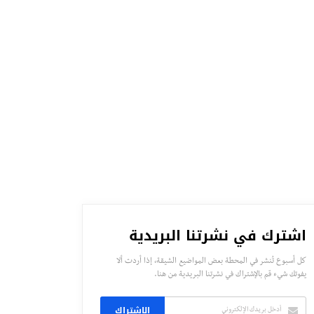
اشترك في نشرتنا البريدية
كل أسبوع تُنشر في المحطة بعض المواضيع الشيقة، إذا أردت ألا
يفوتك شيء قم بالإشتراك في نشرتنا البريدية من هنا.
الاشتراك