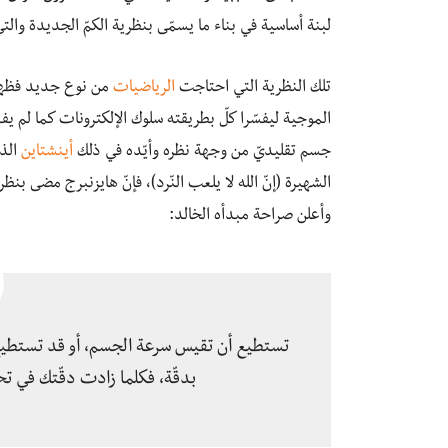
لبنة أساسية في بناء ما يسمّى بنظرية الكمّ الجديدة والتي
تلك النظرية التي احتاجت
الرياضيات
من نوع جديد فظهر
الموجية ليفسّرا كلّ بطريقته سلوك الإلكترونات كما لم 
جسم تقليديّ من وجهة نظره وأيّده في ذلك
أينشتاين
الذي
الشهيرة (إنّ الله لا يلعب النّرد)، فإنّ هايزنبرج مضى بن
وأعلن صراحة مبدأه الخالد:
تستطيع أن تقيس سرعة الجسم، أو قد تستطيع أ
بدقّة، فكلما زادت دقّتك في ت