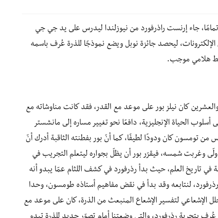
تمامًا، جاء إرنست راذرفورد من نيوزلندا ليدرس على يد جي جي
الإلكترونات، ليحصد جائزة نوبل ويضع نموذجًا للذرة عُرف باسمه
سط هلامي موجب.
مبر 1907، في سنّ السادسة والعشرين كان نيلز بور على موعد مع القدر، فقد كانت مناوشاته مع
سلوب الحياة الإنجليزية، دافعًا نحو تغيير مساره إلى مانشستر
من تومسون كان ودودًا لطيفًا، كما أنّ بور بفطنته الثاقبة أدرك أنّ
ولّى وغربت شمسه، فيقرّر بور أن يظلّ بجواره ليتعلم التجريب في
ة في تاريخ العلم، حيث بدأ رذرفورد في كشف اللثام عمّا يبدو أنه
رذرفورد، لنتابعه وقد بدأ في نقض مفاهيم أستاذه طومسون، وحدا
حلل الإشعاعي لتفسير الإشعاع المنبعث من الذرة، كان على موعد مع
ُرف بتجربة رذرفورد، والتي وضعتنا أمام تصوّر جديد للذرة تبدو