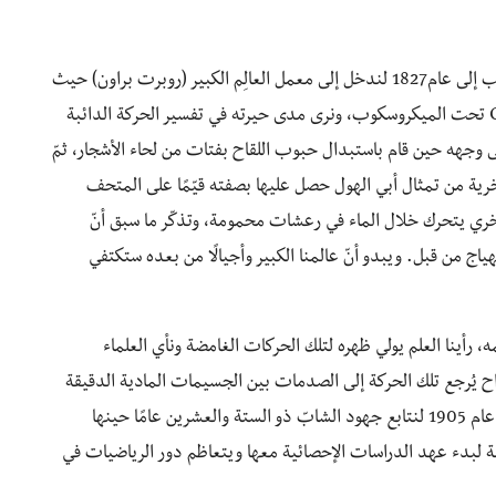
في الفصل الأول والثاني من الكتاب نعود بالزمن مع الكاتب إلى عام1827 لندخل إلى معمل العالِم الكبير (روبرت براون) حيث
نراقبه أثناء فحصه لحبوب لقاح نبات Clarke pulchella تحت الميكروسكوب، ونرى مدى حيرته في تفسير الحركة الدائبة
ى وجهه حين قام باستبدال حبوب اللقاح بفتات من لحاء الأشجار، ثمّ
من تمثال أبي الهول حصل عليها بصفته قيّمًا على المتحف
صخري يتحرك خلال الماء في رعشات محمومة، وتذكّر ما سبق أنّ
اج من قبل. ويبدو أنّ عالمنا الكبير وأجيالًا من بعده ستكتفي
، رأينا العلم يولي ظهره لتلك الحركات الغامضة ونأي العلماء
راح يُرجع تلك الحركة إلى الصدمات بين الجسيمات المادية الدقيقة
وجزيئات الماء، ويمضي بنا قطار الزمان لنحطّ الرحال في عام 1905 لنتابع جهود الشابّ ذو الستة والعشرين عامًا حينها
ية لبدء عهد الدراسات الإحصائية معها ويتعاظم دور الرياضيات في