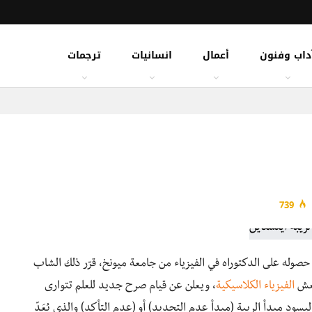
داب وفنون
أعمال
انسانيات
ترجمات
739
صوله على الدكتوراه في الفيزياء من جامعة ميونخ، قرّر ذلك الشاب
 نعش
الفيزياء الكلاسيكية
، ويعلن عن قيام صرح جديد للعلم تتوارى
ود مبدأ الريبة (مبدأ عدم التحديد) أو (عدم التأكد) والذي يُعَدّ