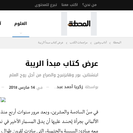
من نحن؟
اكتب معنا
تبرع للمحتوى
العلوم
آ
المحطة
آداب وفنون
مراجعات الكتب
عرض كتاب مبدأ الريبة
عرض كتاب مبدأ الريبة
اينشتاين، بور وهايزنبرج والصراع من أجل روح العلم
بواسطة
زكريا أحمد عبد المطلب
في
14 مارس 2018
في سنّ السادسة والعشرين، وبعد مرور سنوات أربع منذ ح
الألماني بجرأة يُحسَد عليها أن يدقّ المسمار الأخير في
معه مبادئ السببية والحتمية، التي سادت لقرون طوال، ليس