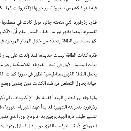
فيه النواة كشمس صغيرة تدور حولها الإلكترونات كما ال
فذرة رذرفورد التي منحته جائزة نوبل كانت في معظمها فر
تفسيرها. وهنا يظهر بور من خلف الستار ليقرّر أنّ الإلكتر
كمّ محدّد من الطاقة يتحدّد من خلال المدار الموجود في
فكرة كمّات الطاقة ليست جديدة، فقد وُلدت على يد رائد 
بذلك المسمار الأول في نعش الفيزياء الكلاسيكية رغم عدم 
يجعل الطاقة الكهرومغناطيسية تظهر في صورة كمات، لكنّ 
حياته يحاول التخلص من تلك الكمّات دون جدوى ويضع اللب
ولمّا جاء بور ليطبّق المبدأ نفسة على الإلكترونات، لم يكن 
رذرفورد بتجربته الشهيرة قد بدأ عهد الفيزياء النووية، 
تفسير طيف ذرة الهيدروجين بدا نموذج بور، الذي تدور ف
النموذج الأمثل للتركيب الذرّيّ، وإن ظلّ تساؤل رذرفورد ل