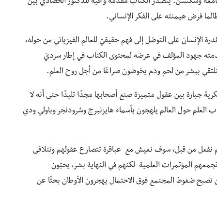
معة وسكنسن. يتصدّر الكتاب مقدّمة وافية للدكتور الحصادي بيّن
 طالما فرض هيمنته على الفكر الإنساني.
رة الإنسان على التوصّل إلى فهم حقيقيّ للعالم الفيزيائي من حوله،
مقدمته جهود المؤلف في عرضه لمحتوى الكتاب في إطار سرديّ
نلتقي ببشر من لحم ودم يخوضون صراعًا من أجل روح العلم.
فكرية جبارة بين عقول متميزة صنع أصحابها مجدًا تليدًا حتى أنه لا
اب العلم حول العالم يلهجون بأسماء هايزنبرج وشرودنجر وباولي ودي
نفعل من قبل، سوف نعيش مع عباقرة تتصارع عقولهم وتتلاقى
جمعهم المؤتمرات العلمية لكنهم في النهاية بشر، يحبّون
ن تصبح ضغوط المجتمع فوق الاحتمال يهجرون الأوطان بحثًا عن