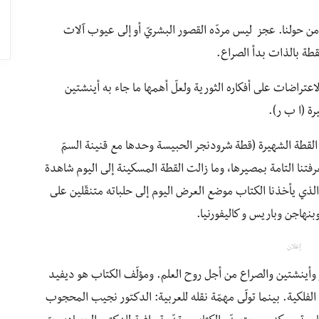
م من حولنا. عجز ليس مردّه القصور البشريّ أو إلى عيوب آلات
طة بالذات بدأ الصراع.
لاعتراضات على أفكاره الثورية ولعلّ أهمها ما جاء به أينشتين
ة (ا ب ر).
لقطة الشهيرة (قطة شرودنجر الحبيسة وحدها مع قنينة السمّ
رفتنا التامة بمصيرها، وما زالت القطة المسكينة إلى اليوم شاهدة
لذي يأخذنا الكتاب موضع العرض اليوم إلى حلباته متنقّلين على
نهاجن وباريس و كاليفورنيا.
إعلان
ر وأينشتين والصراع من أجل روح العلم. ومؤلّف الكتاب هو ديفيد
ء الفلكية. بينما تولّى مهمّة نقله للعربية: الدكتور نجيب المحجوب