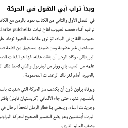
وبدأ تراب أبي الهول في الحركة
لحبوب اللقاح في الماء، ثمّ نرى علامات الحيرة تزداد عل
بمساحيق غير عضوية ومن ضمنها مسحوق من قطعة صخرية 
البريطاني، وكاد الرجل أن يفقد عقله، فها هو الفتات ال
علمه من السيد باي ووتر من ليفربول والذي لاحظ ذلك الهي
بالحيرة، أمام لغز تلك الرعشات المحمومة.
وبوفاة براون دُون أن يكشف سرّ الحركة التي سُمّيت باسمه
بأنفسهم عنها، حتى جاء الألماني (كريستيان فاينر) باقت
البرت أينشتين وهو يضع التفسير الصحيح للحركة البراون
وصف العالم الذري.