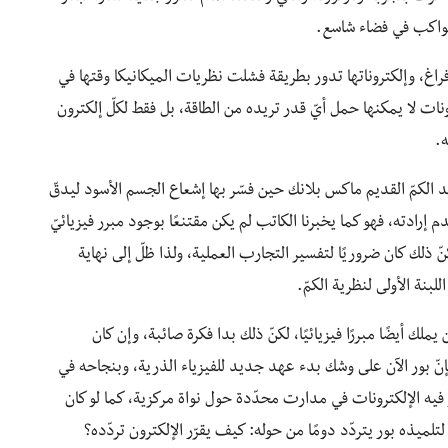
كواكب في فضاء شاسع.
اغ، وإلكتروناتها تدور بطريقة فشلت نظريات الميكانيكا وقتها في
ونات لا يمكنها حمل أيّ قدر تريده من الطاقة، بل فقط لكلّ إلكترون
ه.
الكمّ القديم ماكس بلانك حين فسّر بها إشعاع الجسم الأسود ليدقّ
إرادته، فهو كما يخبرنا الكاتب لم يكن مقتنعًا بوجود مبرر فيزيائيّ
ذلك كان ضروريًا لتفسير التجارب العملية، ولذا ظلّ إلى نهاية
نة الأولى لنظرية الكمّ.
يملك أيضًا مبررًا فيزيائيًا، لكنّ ذلك بدا فكرة صائبة، وإن كان
فإنّ بور الآن على وشك بدء عهد جديد للفيزياء الذرية، وبنجاحه في
يه الإلكترونات في مدارت محدّدة حول نواة مركزية، كما لو كان
تلميذه بور يتردّد دومًا من حوله: كيف يقرّر الإلكترون تردّده؟