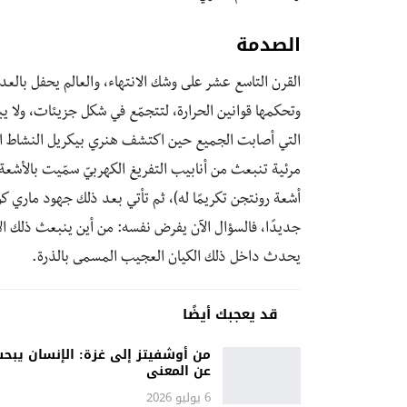
الصدمة
القرن التاسع عشر على وشك الانتهاء، والعالم يحفل بالعديد
وتحكمها قوانين الحرارة، لتتجمّع في شكل جزيئات، ولا 
التي أصابت الجميع حين اكتشف هنري بيكريل النشاط الإ
مرئية تنبعث من أنابيب التفريغ الكهربيّ سمّيت بالأشعة 
أشعة رونتجن تكريمًا له)، ثم تأتي بعد ذلك جهود ماري ك
جديدًا، فالسؤال الآن يفرض نفسه: من أين ينبعث ذلك ال
يحدث داخل ذلك الكيان العجيب المسمى بالذرة.
قد يعجبك أيضًا
من أوشفيتز إلى غزة: الإنسان يبح
عن المعنى
6 يوليو 2026