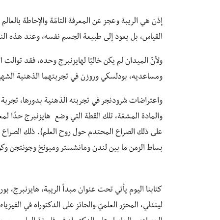
إذن هي الريبة وعجز عن المعرفة التامّة والإحاطة بالعال
القياس، بل يعود إلى طبيعة الجسم نفسه، وعند هذه النق
ولأنّ الميدان لم يكن خاليًا لهايزنبرج وحده، فقد توالت ا
ومساعديه، بودلسكي وروزن في تجربتهما الذهنية الشهير
واعتراضات شرودنجر في تجربته الذهنية بدورها، تجربة ا
والمادة المشعّة، تلك القطة التي وضع هايزنبرج حدًا لمع
على ذلك الصراع المحتدم حول روح العلم). ذلك الصراع ا
بساط الزمن ما بين لندن ومانشستر وميونخ وجونتجن وكوب
كتابنا اليوم يأتي تحت عنوان مبدأ الريبة، هايزنبرج، بو
ليندلي، المحرّر العلميّ والحائز على الدكتوراه في الفيزيا