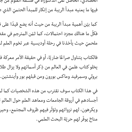
الحصادي، الحاصل على الدكتوراه في فلسفة العلوم من جا
فيها ما يعنيه مبدأ الريبة من إنكار للمبدأ الحتميّ الذي
كما بيّن أهمية مبدأ الريبة من حيث أنه يضع قيدًا على قد
فكلّ ما هنالك مجرّد احتمالات، كما ثمّن المترجم في 
ملحميّ حيث يأخذنا في رحلة أوديسية عبر تخوم العلم ل
فالكتاب يتناول صراعًا ضاريًا، أو في حقيقة الأمر معركة 
يخلو كتاب علميّ في العالم من ذِكر أسمائهم ولا يزال طل
برولي وسمرفيد وماكس بورون ومن قبلهم بور وأينشتين.
في هذا الكتاب سوف نقترب من هذه الشخصيات كما لم 
أجسادهم في أروقة الجامعات ومعاهد العلم حول العالم ت
ويكرهون، لهم نزواتهم وتؤثّر فيهم ظروف المجتمع، وحي
مناخ يوفّر لهم حريّة البحث العلمي.