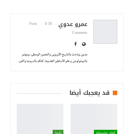
عمرو عدوي
0
35 Posts
Comments
مدون وباحث بالتاريخ الأوروبى والعصور الوسطى، ومهتم
بالميثولوجى و علم الأساطير القديمة، كذلك بالسينما والفن.
قد يعجبك أيضا
آفاق فلسفيّة‎
تاريخ