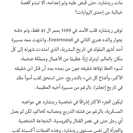
مات ريتشارد، حتى قُبض عليه وتم إعدامه، ألا تبدو كقصة
خيالية من إحدى الروايات؟
توفى ريتشارد قلب الأسد في 1199 بعمر ال 41 فقط، وتم دفنه
بجوار والده هنري الثاني في Fontevraud، وانتهت معه مسيرة
أحد أشهر الملوك في تاريخ البشرية، الذي امتدت شهرته إلى كلّ
مكان بالعالم، ليترك إرثًا عظيمًا من الأعمال ومملكة ضخمة،
لسوء الحظ تولاها شقيقه جون من بعده بعد أن قتل ابن شقيقه
الأكبر، وأضاع كل شيء بالتدريج، حتى استحق لقب أسوأ ملك
في تاريخ إنجلترا، بالرغم من مسيرة أخيه العظيمة.
ليكون الجزء الأكثر إشراقًا في شخصية ريتشارد هي مواهبه
العسكرية، بالرغم من فشله الذريع ومصائبه كحاكم، لكن لم يصل
أي رجل حتى في عصر القتال والفروسية، الشجاعة الشخصية
والجرأة إلى نفس مستوى ريتشارد، وهذه الصفات أكسبته لقب