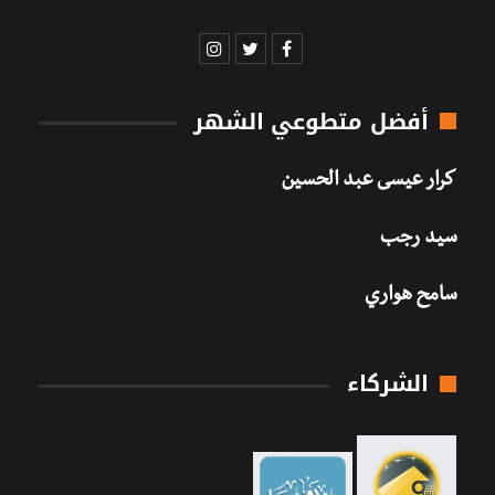
أفضل متطوعي الشهر
كرار عيسى عبد الحسين
سيد رجب
سامح هواري
الشركاء