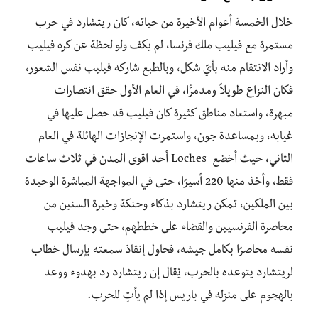
خلال الخمسة أعوام الأخيرة من حياته، كان ريتشارد في حرب
مستمرة مع فيليب ملك فرنسا، لم يكف ولو لحظة عن كره فيليب
وأراد الانتقام منه بأيّ شكل، وبالطبع شاركه فيليب نفس الشعور،
فكان النزاع طويلاً ومدمرًّا، في العام الأول حقق انتصارات
مبهرة، واستعاد مناطق كثيرة كان فيليب قد حصل عليها في
غيابه، وبمساعدة جون، واستمرت الإنجازات الهائلة في العام
الثاني، حيث أخضع Loches أحد اقوى المدن في ثلاث ساعات
فقط، وأخذ منها 220 أسيرًا، حتى في المواجهة المباشرة الوحيدة
بين الملكين، تمكن ريتشارد بذكاء وحنكة وخبرة السنين من
محاصرة الفرنسيين والقضاء على خططهم، حتى وجد فيليب
نفسه محاصرًا بكامل جيشه، فحاول إنقاذ سمعته بإرسال خطاب
لريتشارد يتوعده بالحرب، يُقال إن ريتشارد رد بهدوء ووعد
بالهجوم على منزله في باريس إذا لم يأتِ للحرب.