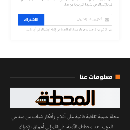
قم بالإشتراك في نشرتنا البريدية من هنا.
الاشتراك
على الرغم من فرحتنا بوجودك معنا، لك الحرية في إلغاء الإشتراك في أي وقت.
معلومات عنا
مجلة علمية ثقافية قائمة على أقلام وأفكار شباب من مبدعي
العرب. هنا محطتك الآمنة، طريقك إلى أعماق الإدراك.