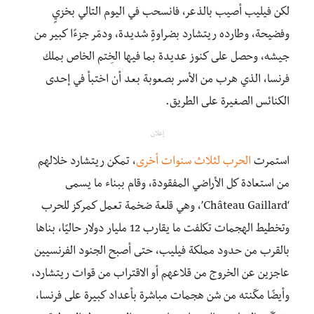
لكن فيليب أصيب بالذعر، فانسحب في اليوم التالي بخزيٍ
وفضيحة، وطارده ريتشارد بضراوةٍ شديدة، ودمّر جزءًا كبير من
جيشه، وحصل على كنوز عديدة بما فيها الخِتم الخاص بملك
فرنسا، الذي هرب من الأسر بصعوبة بعد أن اختبأ في إحدى
الكنائس الصغيرة على الطريق.
إعلان
استمرت
الحرب لثلاث سنوات أخرى
، تمكن ريتشارد خلالهم
من استعادة كل الأراضي المفقودة، وقام ببناء ما يسمى
‘Château Gaillard’، وهي قلعة ضخمة تعمل كمركز للحرب
وتخطيط الهجمات تكلفت ما يقارب 12 مليار دولار حاليًا، بناها
بالقرب من حدود مملكة فيليب، حتى أصبح الجنود الفرنسيين
عاجزين عن الخروج من قلاعهم أو الاقتراب من قوات ريتشارد،
وأيضًا مكّنته من شن هجمات مباشرة بأعداد كبيرة على فرنسا،