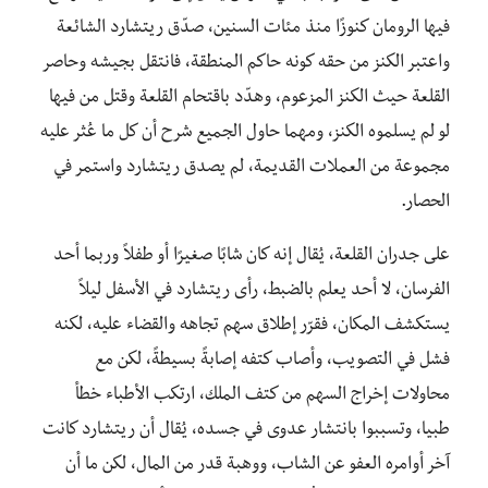
فيها الرومان كنوزًا منذ مئات السنين، صدّق ريتشارد الشائعة
واعتبر الكنز من حقه كونه حاكم المنطقة، فانتقل بجيشه وحاصر
القلعة حيث الكنز المزعوم، وهدّد باقتحام القلعة وقتل من فيها
لو لم يسلموه الكنز، ومهما حاول الجميع شرح أن كل ما عُثر عليه
مجموعة من العملات القديمة، لم يصدق ريتشارد واستمر في
الحصار.
على جدران القلعة، يُقال إنه كان شابًا صغيرًا أو طفلاً وربما أحد
الفرسان، لا أحد يعلم بالضبط، رأى ريتشارد في الأسفل ليلاً
يستكشف المكان، فقرّر إطلاق سهم تجاهه والقضاء عليه، لكنه
فشل في التصويب، وأصاب كتفه إصابةً بسيطةً، لكن مع
محاولات إخراج السهم من كتف الملك، ارتكب الأطباء خطأ
طبيا، وتسببوا بانتشار عدوى في جسده، يُقال أن ريتشارد كانت
آخر أوامره العفو عن الشاب، ووهبة قدر من المال، لكن ما أن