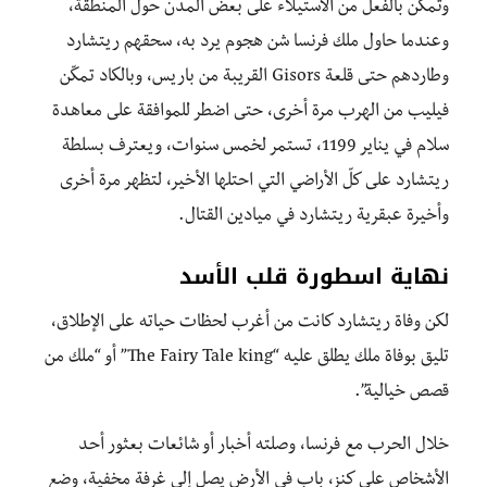
وتمكّن بالفعل من الاستيلاء على بعض المدن حول المنطقة،
وعندما حاول ملك فرنسا شن هجوم يرد به، سحقهم ريتشارد
وطاردهم حتى قلعة Gisors القريبة من باريس، وبالكاد تمكّن
فيليب من الهرب مرة أخرى، حتى اضطر للموافقة على معاهدة
سلام في يناير 1199، تستمر لخمس سنوات، ويعترف بسلطة
ريتشارد على كلّ الأراضي التي احتلها الأخير، لتظهر مرة أخرى
وأخيرة عبقرية ريتشارد في ميادين القتال.
نهاية اسطورة قلب الأسد
لكن وفاة ريتشارد كانت من أغرب لحظات حياته على الإطلاق،
تليق بوفاة ملك يطلق عليه “The Fairy Tale king” أو “ملك من
قصص خيالية”.
خلال الحرب مع فرنسا، وصلته أخبار أو شائعات بعثور أحد
الأشخاص على كنز، باب في الأرض يصل إلى غرفة مخفية، وضع