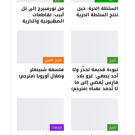
السلطة الحرة: حين
من نورمبيرج إلى تل
تنتج السلطة الحرية
أبيب: تقاطعات
الصهيونية والنازية
تاريخ
تاريخ عالمي
نبوءة قديمة تحذِّر ولا
فلسفة شبينغلر
أحد يصغي: غزو بلاد
وضلال أوروبا (مترجم)
فارس يُفضي إلى ما
لا تُحمَد عقباه (مترجم)
تاريخ
ترجمات