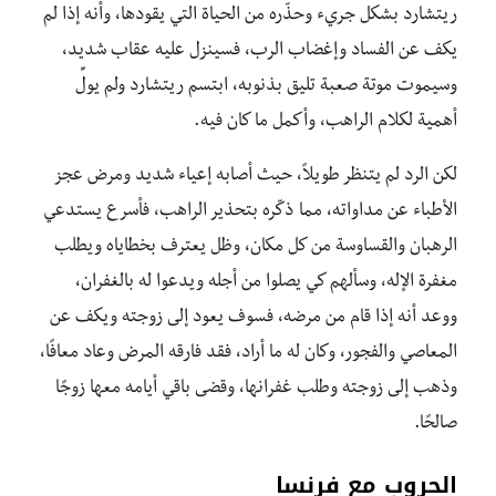
ريتشارد بشكل جريء وحذّره من الحياة التي يقودها، وأنه إذا لم
يكف عن الفساد وإغضاب الرب، فسينزل عليه عقاب شديد،
وسيموت موتة صعبة تليق بذنوبه، ابتسم ريتشارد ولم يولِّ
أهمية لكلام الراهب، وأكمل ما كان فيه.
لكن الرد لم يتنظر طويلاً، حيث أصابه إعياء شديد ومرض عجز
الأطباء عن مداواته، مما ذكّره بتحذير الراهب، فأسرع يستدعي
الرهبان والقساوسة من كل مكان، وظل يعترف بخطاياه ويطلب
مغفرة الإله، وسألهم كي يصلوا من أجله ويدعوا له بالغفران،
ووعد أنه إذا قام من مرضه، فسوف يعود إلى زوجته ويكف عن
المعاصي والفجور، وكان له ما أراد، فقد فارقه المرض وعاد معافًا،
وذهب إلى زوجته وطلب غفرانها، وقضى باقي أيامه معها زوجًا
صالحًا.
الحروب مع فرنسا