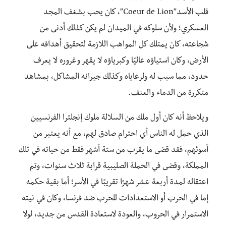
قلب الأسد”Coeur de Lion”، كان يحب بشغف المجد
العسكري؛ ولأن سلوكه في الميدان لم يكن كذلك أدنى من
شجاعته، كان يمتلك كل المواهب اللازمة لتحقيق أهدافه على
الأرض، وكان استياؤه عاليًا وكبرياؤه لا يقهر وغروره لا يعرف
حدود، مما سبب له ولرعاياه وكذلك جيرانه المشاكل، بمشاهد
متكررة من الدماء والعنف.
ويلاحظ أنه كان أول ملك من السلالة ملوك إنجلترا الفرنسيين
الذي حمل له الناس أي احترام صادق لهم، مع أنه يعتبر من
أسوئهم، فقد قضى ما يقرب من ستة أشهر فقط من حياته في تلك
المملكة، وقضى في الحملة الصليبية قرابة ثلاث سنوات، وتم
اعتقاله لمدة أربعة عشر شهرًا تقريبًا في الأسر؛ أما بقية حكمه
إما في الحرب أو الاستعدادات للحرب ضد فرنسا، وكان في نيته
الاستمرار في الحروب، والعودة لاستعادة القدس من جديد، لولا