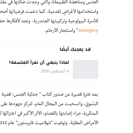
الجنس ومناهضة الطبيعة)، والتي وجدت ضالتها في مقترح
للأسرة البيولوجية وتركيبتها الجندرية. ونجد لأفكارها 
surrogacy
” واستئجار الأرحام.
قد يعجبك أيضًا
لماذا ينبغي أن نقرأ الفلسفة؟
4 أغسطس 2026
النِسْوِيّ، وانسحبت من المجال العام، لتركز جهودها على م
المتكررة، جراء إصابتها بالفصام، الأثر الأكبر في اعتزاله
الأمراض العقليّة. وتوفيت “شولاميث فايرستون” عام 2012 في مدينة نيويورك.