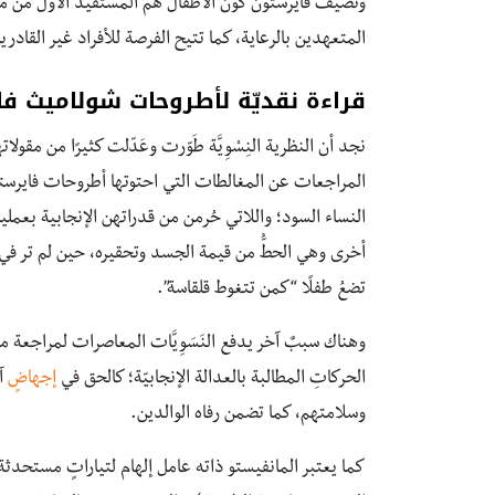
وتضيف فايرستون كون الأطفال هم المستفيد الأول من من
المتعهدين بالرعاية، كما تتيح الفرصة للأفراد غير القادرين
قراءة نقديّة لأطروحات شولاميث ف
نجد أن النظرية النِسْوِيَّة طَوّرت وعَدّلت كثيرًا من مقولات
المراجعات عن المغالطات التي احتوتها أطروحات فايرستون
النساء السود؛ واللاتي حُرمن من قدراتهن الإنجابية بع
أخرى وهي الحطُّ من قيمة الجسد وتحقيره، حين لم تر في ا
تضعُ طفلًا “كمن تتغوط قلقاسة”.
وهناك سببٌ آخر يدفع النَسَوِيَّات المعاصرات لمراجعة
الحركاتِ المطالبة بالعدالة الإنجابيّة؛ كالحق في
إجهاضٍ
آم
وسلامتهم، كما تضمن رفاه الوالدين.
كما يعتبر المانفيستو ذاته عامل إلهام لتياراتٍ مستحدثة : “