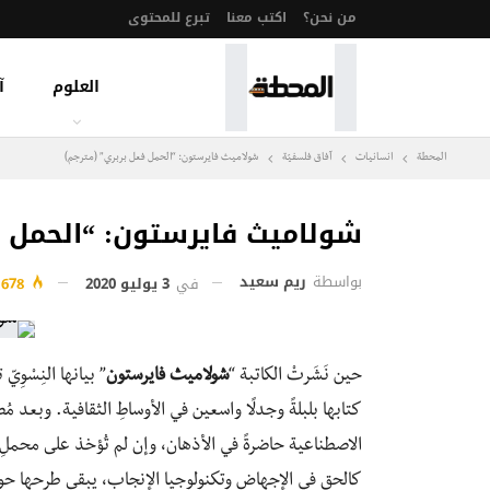
من نحن؟
اكتب معنا
تبرع للمحتوى
العلوم
آ
المحطة
انسانيات
آفاق فلسفيّة‎
شولاميث فايرستون: “الحمل فعل بربري” (مترجم)
شولاميث فايرستون: “الحمل ف
بواسطة
ريم سعيد
في
3 يوليو 2020
678
حين نَشَرتْ الكاتبة “
شولاميث فايرستون
كتابها بلبلةً وجدلًا واسعين في الأوساطِ الثقافية. وبعد 
الاصطناعية حاضرةً في الأذهان، وإن لم تُؤخذ على محملِ 
كالحق في الإجهاض وتكنولوجيا الإنجاب، يبقى طرحها حول 