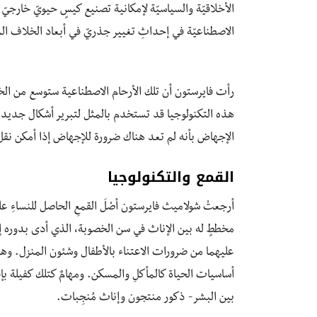
الأخلاقيّة والسياسيّة لإمكانية تصنيع كيسٍ حيويّ خارجيّ
الاصطناعيّة في إحداثِ تغيير جذريّ في أبعاد الخلاف ا
رأت فايرستون أن تلك الأرحام الاصطناعية ستوسع من الخيا
هذه التكنولوجيا قد تستخدم بالمثل لتبرير أشكال جديدة
الإجهاض بأنه لم تعد هناك ضرورة للإجهاض إذا أمكن نقل 
القمع والتكنولوجيا
أرجعتْ شولاميث فايرستون أصْلَ القمعِ الحاصل للنساءِ عل
مخططٍ له بين الإناث في سن الخصوبة، الذي أدى بدوره إ
عليهما من ضرورات الاعتناء بالأطفال وشئون المنزل. وهو
أساسيات الحياة كالمأكلِ والمسكن. ومهامٌ كتلك كفيلة بإق
بين البشر- ذكور منتجون وإناث مُنجِبات.