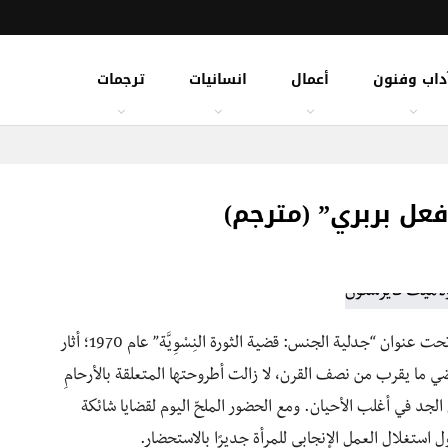
داب وفنون
أعمال
انسانيات
ترجمات
عل بربري” (مترجم)
” بيانها النِسْوِيّ تحت عنوان “جدلية الجنس: قضية الثورة النِسْوِيَّة” عام 1970؛ أثار
مُضي ما يقرب من نصف القرن، لا زالت أطروحتها المتعلقة بالأرحامِ
الجد في أغلب الأحيان. ومع الحضور الملحّ اليوم لقضايا شائكة
استغلال العمل الإنجابي للمرأة جديرًا بالاستحضار.