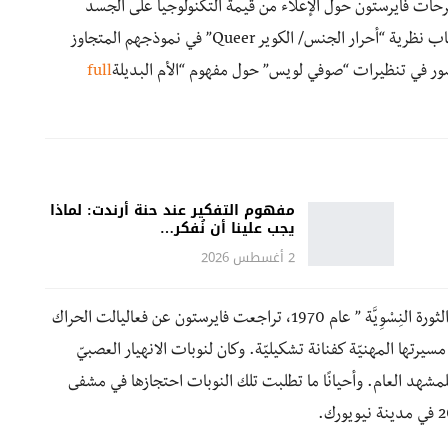
ات فايرستون حول الإعلاء من قيمة التكنولوجيا على الجسد
واستخدامها لأغراضٍ تقدمية. كما دعمت فرضياتها أصحاب نظرية “أحرار الجنس/ الكوير Queer” في نموذجهم المتجاوز
حضور في تنظيرات “صوفي لويس” حول مفهوم “الأم البديلة
full
مفهوم التفكير عند حنة أرندت: لماذا
يجب علينا أن نُفكر…
2 أغسطس 2026
بعد فترةٍ قصيرة من صدور كتاب ” جدليّة الجنس: قضية الثورة النِسْوِيَّة ” عام 1970، تراجعت فايرستون عن فعاليالت الحراك
سيرتها المهنيّة كفنانة تشكيليّة. وكان لنوبات الانهيار العصبيّ
ا للمشهد العام. وأحيانًا ما تطلبت تلك النوبات احتجازها في مشفى