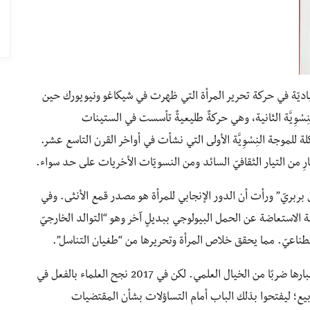
 وقياديّة في حركة تحرير المرأة التي ظهرت في شيكاغو ونيويورك حين
ْوِيَّة الثانية، وهي حركةٌ طليعيةٌ تأسست في الستينات
لة للموجة النِسْوِيَّة الأولى التي نشأت في أواخر القرن التاسع عشر.
ارِ من التيار الثقافيّ السائد ومن النسويّات الأخريات على حد سواء.
بريّ” ورأت أن الدور الإنجابي للمرأة هو مصدر قمع الأنثى. وفي
ّة الاستعاضة عن الحمل البيولوجي ببديلٍ آخر وهو “التوالد الخارجيّ
في 1970، كان من السهل رفض أطروحات فايرستون واعتبارها ضربًا من الخيال العلمي. لكن في 2017 نجح العلماء بالفعل في
؛ ليفتحوا بذلك الباب أمام التساؤلات بشأن المقتضيات