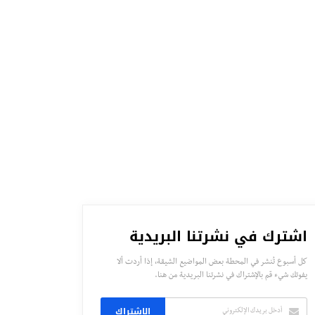
اشترك في نشرتنا البريدية
كل أسبوع تُنشر في المحطة بعض المواضيع الشيقة، إذا أردت ألا
يفوتك شيء قم بالإشتراك في نشرتنا البريدية من هنا.
الاشتراك