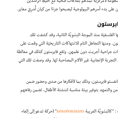
ظومة لامركزيّة تمدهم بعلاقات صحية مع خليطِ الراشدين
 على بدء أسرهم البيولوجية ليصبحوا جزءًا من كيان أُسَرِيّ مغاير.
ايرستون
ها الفلسفيّة منذ الموجة النِسْوِيَّة الثانية، وقد كشفت تلك
. ومنها التجاهل التام للانتهاكات التاريخيّة التي وقعت على
مليات جراحية أجريت دون علمهن. وتقع فايرستون كذلك في مغالطة
لتجربة الإنجابية غير الآلام المصاحبة لها. وقد وصفت تلك التي
 مانفستو فايرستون، وذلك بما لأفكارها من صدى وحضور ضمن
ن والتعهد بتوفير بيئة مناسبة لتنشئة الأطفال، تضمن رفاههم
كالنِسْوِيَّة الغريبة
xenofeminists
” (حركة تدعو إلى إلغاء