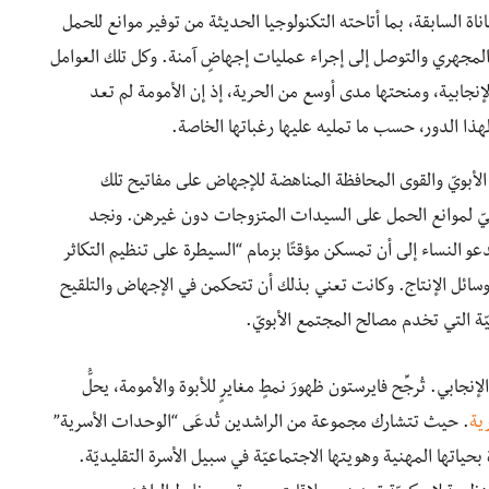
اة السابقة، بما أتاحته التكنولوجيا الحديثة من توفير موانع للحمل
ح المجهري والتوصل إلى إجراء عمليات إجهاضٍ آمنة. وكل تلك العوامل
إنجابية، ومنحتها مدى أوسع من الحرية، إذ إن الأمومة لم تعد
 لهذا الدور، حسب ما تمليه عليها رغباتها الخاصة.
الأبويّ والقوى المحافظة المناهضة للإجهاض على مفاتيح تلك
عيّ لموانع الحمل على السيدات المتزوجات دون غيرهن. ونجد
و النساء إلى أن تمسكن مؤقتًا بزمام “السيطرة على تنظيم التكاثر
 وسائل الإنتاج. وكانت تعني بذلك أن تتحكمن في الإجهاض والتلقيح
ّة التي تخدم مصالح المجتمع الأبويّ.
إنجابي. تُرجِّح فايرستون ظهورَ نمطٍ مغايرٍ للأبوة والأمومة، يحلُّ
ية
. حيث تتشارك مجموعة من الراشدين تُدعَى “الوحدات الأسرية”
بحياتها المهنية وهويتها الاجتماعيّة في سبيل الأسرة التقليديّة.