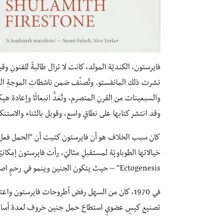
فايرستون، الكنديّة المولد، كانت لا تزال طالبةً للفنونِ
نشرت ذلك المانفستو. وتُصنَّف ضمن ناشطاتِ الموجةِ النِس
والسبعينات من القرنِ المنصرم، وتُعَدُّ انبعاثًا وإعادة هيك
وقد انتشر كتابها على نطاقٍ واسع، وقوبل بالثناء والاستنك
كان سبب الخلاف هو أن فايرستون كتبت أن “الحمل فعل بر
خيالاتها الطوباويّة لمستقبلٍ مثاليّ، رأت فايرستون إمكاني
Ectogenesis” – حيث يتكون الجنين وينمو في رحمٍ اصطناعيّ. مما يحقق خلاص المرأة وتحريرها من “طغيان التناسل”.
تصنيع كيسٍ عضويٍ استطاع حمل جنين خروف لعدة أسابيع