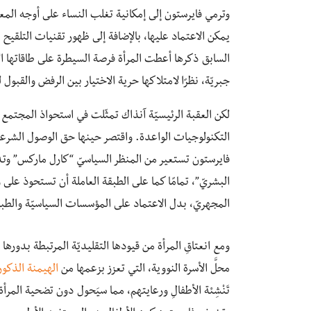
وترمي فايرستون إلى إمكانية تغلب النساء على أوجه المعان
يمكن الاعتماد عليها، بالإضافة إلى ظهور تقنيات التلقي
السابق ذكرها أعطت المرأة فرصة السيطرة على طاقاتها ال
جبريّة، نظرًا لامتلاكها حرية الاختيار بين الرفض والقبول
لكن العقبة الرئيسيّة آنذاك تمثّلت في استحواذ المجتمع 
التكنولوجيات الواعدة. واقتصر حينها حق الوصول الشر
فايرستون تستعير من المنظر السياسيّ “كارل ماركس” وتدع
البشريّ”، تمامًا كما على الطبقة العاملة أن تستحوذ على
المجهريّ، بدل الاعتماد على المؤسسات السياسيّة والطبي
ومع انعتاقِ المرأة من قيودها التقليديّة المرتبطة بدورها ال
محلَّ الأسرة النووية، التي تعزز بزعمها من
الهيمنة الذكور
تَنْشِئة الأطفالِ ورعايتهم، مما سيَحول دون تضحية المرأة 