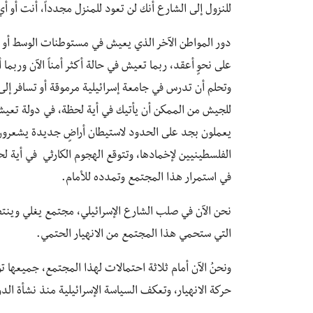
للنزول إلى الشارع أنك لن تعود للمنزل مجدداً، أنت أو أ
دور المواطن الآخر الذي يعيش في مستوطنات الوسط أو مس
على نحوٍ أعقد، ربما تعيش في حالة أكثر أمناً الآن وربما أ
وتحلم أن تدرس في جامعة إسرائيلية مرموقة أو تسافر إلى أمر
للجيش من الممكن أن يأتيك في أية لحظة، في دولة تعيش
يعملون بجد على الحدود لاستيطان أراضٍ جديدة يشعرو
الفلسطينيين لإخمادها، وتتوقع الهجوم الكارثي في أية
في استمرار هذا المجتمع وتمدده للأمام.
نحن الآن في صلب الشارع الإسرائيلي، مجتمع يغلي وينتظر 
التي ستحمي هذا المجتمع من الانهيار الحتمي.
ونحنُ الآن أمام ثلاثة احتمالات لهذا المجتمع، جميعها تؤ
حركة الانهيار، وتعكف السياسة الإسرائيلية منذ نشأة الدول