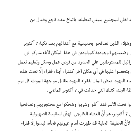
 الداخلي للمجتمع ينبغي تعطيله، باتباع عدد ناجع وفعال من
إنَّ كافة استرتيحيات تعطيل الانهيار تتمحور حول المال، وهؤلاء الذين تصافحوا بحميمية مع أعدائهم بعد نكبة 7 أكتوبر
ى وضعيتهم الوجودية كمولودين في هذا المكان لأباء شاركوا في
سرائيل للمستوطنين علي الحدود من فرص عمل وسكن وتعليم تعمل
يتحصلوا عليها في أي مكان آخر كفقراء أبناء فقراء إلَّا تحت هذه
ء اليهود بعض المال لفقراء اليهود مقابل مواجهة الموت كل يوم
تلك التي حدثت في 7 أكتوبر الماضي.
 وقعوا تحت الأسر فقد أكلوا وشربوا وضحكوا مع محتجزيهم وتصافحوا
معهم بحميمية لحظة الوداع، ما حدث في لحظة الجد في 7 أكتوبر، هو أنَّ الغطاء الخارجي الهشّ للعقيدة الصهيونية
َّ الحقيقة الجلية قد ظهرت أمام عيونهم فجأة، ليسوا إلَّا فقراء