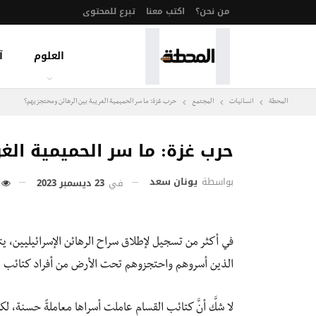
من نحن؟
اكتب معنا
تبرع للمحتوى
العلوم
آ
المحطة
انسانيات
المجتمع
حرب غزة: ما سر الحميمية الغريبة بين الرهائن ومحتجزيهم؟
حرب غزة: ما سر الحميمية الغ
بواسطة
يونان سعد
في
23 ديسمبر 2023
في أكثر من تسجيل لإطلاق سراح الرهائن الإسرائيليين، ي
الذين أسروهم واحتجزوهم تحت الأرض من أفراد كتائب ا
لا شكَّ أنَّ كتائب القسام عاملت أسراها معاملةً حسنة، ل