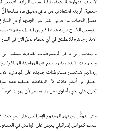
لأسباب أيدولوجية بحتة، وثانياً بسبب التزايد الطبيعي 
جمعية، أو يتم استعادتها من ماضٍ سحيق ما، مفادها أنَّ ع
معدَّل الوفيات عن طريق القتل على الجبهة أو في الشارع عا
التوسُّعي للخارج يلزمه عدد أكبر من النسل، وهم يتجوَّ
الإنذار جاهزة للانطلاق في أي لحظة، نحنُ الآن في الشارع
والمدنيون في داخل المستوطنات القديمة يعيشون في درجة
والعمليات الانتحارية وبالطبع عن المواجهة المباشرة مع
إرسالهم لاستعمار مستوطنات جديدة على الهامش، الأسر ال
الطبقي في أبشع حالاته، لأن المقايضة الطبقية هذه المر
تجري على نحوٍ مأساوي، من منا مضطر لأن يموت عوضاً عن
حتى نتمكَّن من فهم المجتمع الإسرائيلي على نحوٍ جيد، فإن
نفسك كمواطن إسرائيلي يعيش على الهامش في المستوطنات