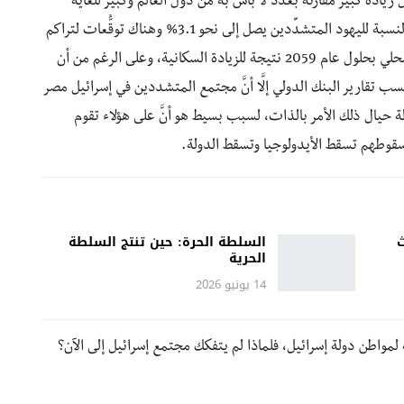
 بمتوسط 2٪ سنوياً وهو معدَّل زيادة كبير مقارنةً بعدد لا بأس به من دول العالم وكبير للغاية
مقارنةً بالمساحة الصغيرة للدولة، كما أنَّ معدَّل الزيادة بالنسبة لليهود المتشدِّدين يصل إلى نحو 3.1% وهناك توقُّعات لتراكم
الدين الخارجي لإسرائيل ليبلغ 88% من إجمالي الناتج المحلي بحلول عام 2059 نتيجة للزيادة السكانية، وعلى الرغم من أن
لزيادة قد تراجع من 2% إلى 1.6% عام 2021 بحسب تقارير البنك الدولي إلَّا أنَّ مجتمع المتشددين في إسرائيل مصر
لة حيال ذلك الأمر بالذات، لسبب بسيط هو أنَّ على هؤلاء تقوم
 سقوطهم تسقط الأيدولوجيا وتسقط الدولة.
ث
السلطة الحرة: حين تنتج السلطة
الحرية
14 يونيو 2026
 لمواطن دولة إسرائيل، فلماذا لم يتفكك مجتمع إسرائيل إلى الآن؟