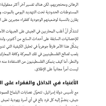
الرهائن ومحتجزيهم، لكن هناك تفسير آخر أكثر معقولية؛ ف
المستوطنات الحدودية تحت التهديد اليومي بالموت، ولا شك
يقارن بالنسبة لوضعيتهم الوجودية كفقراء مجبرين على 
لنتذكَّر أنَّ أغلب المحاربين في الجيش على الجبهات الأما
للإحصائيات السابقة على أحداث السابع من أكتوبر، ولنتذكّ
يشكِّل هذا الأمر فارقاً جوهرياً في تحليل الكيفية التي تد
يلعب لصالح الفلسطينيين في تلك المعركة وكافة المعارك ا
والنطر، أما كيف يتمكن الفلسطينيون من الاستفادة منه فه
ليست أمراً مجانياً على الإطلاق.
الأغنياء في الداخل والفقراء على ال
مع تأسيس دولة إسرائيل، تتحوَّل عصابات البلماخ للعمود 
جيش، ينضمُّ إليه كل فرد بالغ في أي أسرة يهودية تعيش داخل 