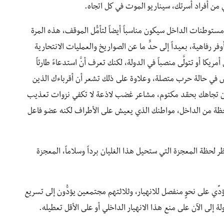
ي من أفراد أسرتك، سيناريو الموت في كل اتجاه.
توطنات الداخل سيكون مناسباً أيضاً لتأمُّل الموقف، هذه المرة
وفر رفاهية، بعيداً إلى حدٍّ ما عن الصواريخ والعمليات الانتحارية
يكا أو تتولَّى منصباً في الدولة، لكنك تعرف أنَّ استدعاءً طارئاً
 في حالة حرب متصلة، وعلاوة على ذلك تشعر أن أقرباءك الذين
ن تجاهك بحقد مكتوم، مشاعر غضب لاذعة لا تكفي نزوات تعذيب
 لحظة من الداخل، مواطنك الذي يعيش على الأطراف لكنه عضو فاعل
لحظة المعجزة التي ستحيل هذا الغليان برداً وسلاماً، المعجزة
دِّي على نحوٍ منفصل للانهيار، وثلاثتهم مجتمعين يؤدُّون إلى تسريع
ة إلى الآن على منع هذا الانهيار الداخلي أو على الأقل تعطيله.