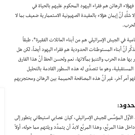
هؤلاء الرهائن هم فقراء اليهود المحكوم عليهم بالحياة في
َّ أنَّ إيمان هؤلاء بالعقيدة الصهيونية الاستعمارية ضعيف بما لا
الحرب.
مية في الجيش الإسرائيلي هم من أبناء العائلات الفقيرة*، طبقاً
َر أنَّ أبناء المستوطنات الحدودية هم فقراء اليهود أيضاً، لكن هل
ور بها هذه الحرب والتنبؤ بمآلاتها، نعم ولحسن الحظ أنَّ هذا الفارق
لمستقبلية، وهو ما تتصدَّى له هذه السطور القادمة بالتحليل
و أمر آخر، غير أنَّ هذه المصافحة الحميمة بين الرهائن ومحتجزيهم
حدود:
الأوَّل المؤسِّس للجيش الإسرائيلي، كيان عصابي استيطاني يتطور إلى
هذا المربَّع، وهذا المربَّع لابدَّ أن يتمدَّد ويلتهم مما حوله، أولاً