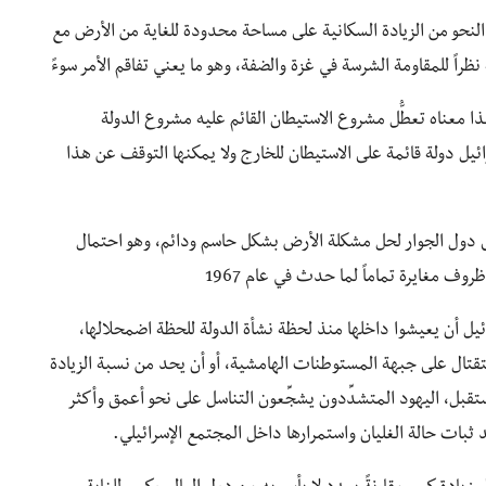
النحو من الزيادة السكانية على مساحة محدودة للغاية من الأرض مع
نظراً للمقاومة الشرسة في غزة والضفة، وهو ما يعني تفاقم الأمر سوءً
ذا معناه تعطُّل مشروع الاستيطان القائم عليه مشروع الدولة
ئيل دولة قائمة على الاستيطان للخارج ولا يمكنها التوقف عن هذا
حدى دول الجوار لحل مشكلة الأرض بشكل حاسم ودائم، وهو احتمال
روف مغايرة تماماً لما حدث في عام 1967
ائيل أن يعيشوا داخلها منذ لحظة نشأة الدولة للحظة اضمحلالها،
استقتال على جبهة المستوطنات الهامشية، أو أن يحد من نسبة الزيادة
بل، اليهود المتشدِّدون يشجِّعون التناسل على نحو أعمق وأكثر
د ثبات حالة الغليان واستمرارها داخل المجتمع الإسرائيلي.