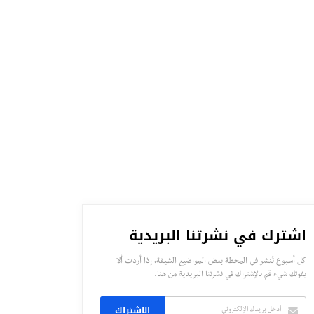
اشترك في نشرتنا البريدية
كل أسبوع تُنشر في المحطة بعض المواضيع الشيقة، إذا أردت ألا
يفوتك شيء قم بالإشتراك في نشرتنا البريدية من هنا.
الاشتراك