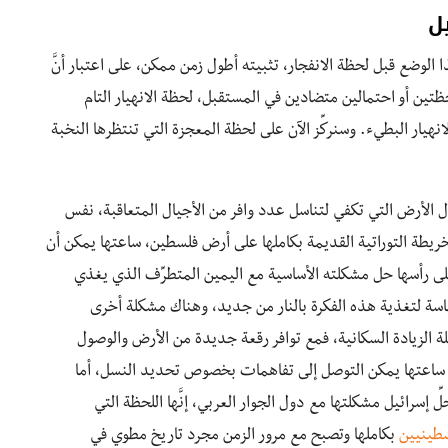
ل
ا الوضع قبل لحظة الانفجار، تثبيته أطول زمن ممكن، على اعتبار أنَّ
حظتين أو احتمالين متضادين في المستقبل، لحظة الانهيار التام
يار البطيء. وسنركِّز الآن على لحظة المعجزة التي تنتظرها النخبة
لال الأرض التي تكفي لتناسل عدد وافر من الأجيال المتعاقبة، نفس
ريطة التوراتية القديمة بكاملها على أرض فلسطين، ساعتها يمكن أن
لى رأسها حل مشكلته الأساسية مع اليمين المتطرِّف الذي يغذي
ماسة لتغذية هذه الفكرة بالنار من جديد، وهناك مشكلة أخرى
 الزيادة السكانية، فمع توافر رقعة جديدة من الأرض والوصول
 ساعتها يمكن التوصل إلى تفاهمات بخصوص تحديد النسل، أما
ِ إسرائيل مشكلتها مع دول الجوار العربي، إنَّها اللحظة التي
سطينيين
بكاملها وتصبح مع مرور الزمن مجرد تاريخ مطوي في