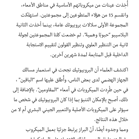
أُخِذت عينات من ميكروباتهم الأساسية في مناطق الأمعاء،
وانقسم 15 من هؤلاء المتطوعين إلى مجموعتين. استهلكت
المجموعة الأولى سلالات بروبيوتك عامة، بينما أخذت الثانية
البلاسيبو “حبوبًا وهمية”. ثم خضعت كلتا المجموعتين لجولة
ثانية من التنظير العلوي وتنظير القولون لتقييم الاستجابة
الداخلية قبل المتابعة لمدة شهرين آخرين.
اكتشف العلماء أن البروبيوتيك نجحت في استعمار مسالك
الجهاز الهضمي لدى بعض الناس، وأُطلق عليها اسم “الباقين” ،
في حين طُرِدت الميكروبات في أمعاء “المقاومين”. بالإضافة إلى
ذلك، أصبح بالإمكان التنبؤ بما إذا كان البروبيوتيك في شخص ما
سيؤثر على الميكروبات الأصلية والتعبير الجيني البشري أم لا من
خلال هذه النتائج.
ومما وجدوه أيضًا، أنّ البراز يرتبط جزئيًا بعمل الميكروب