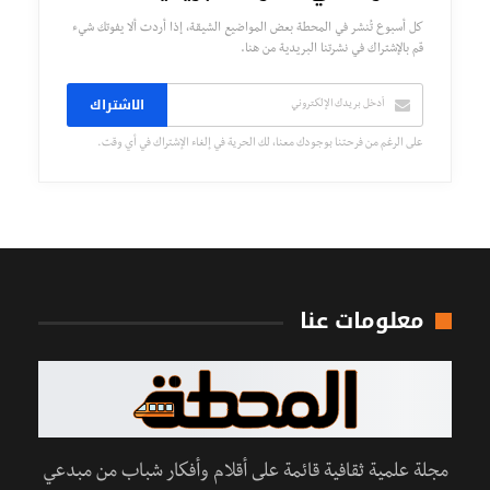
كل أسبوع تُنشر في المحطة بعض المواضيع الشيقة، إذا أردت ألا يفوتك شيء
قم بالإشتراك في نشرتنا البريدية من هنا.
الاشتراك
على الرغم من فرحتنا بوجودك معنا، لك الحرية في إلغاء الإشتراك في أي وقت.
معلومات عنا
مجلة علمية ثقافية قائمة على أقلام وأفكار شباب من مبدعي