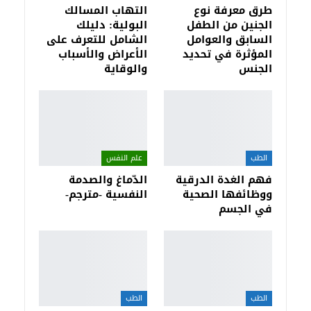
طرق معرفة نوع
التهاب المسالك
الجنين من الطفل
البولية: دليلك
السابق والعوامل
الشامل للتعرف على
المؤثرة في تحديد
الأعراض والأسباب
الجنس
والوقاية
الطب
علم النفس
فهم الغدة الدرقية
الدّماغ والصدمة
ووظائفها الصحية
النفسية -مترجم-
في الجسم
الطب
الطب