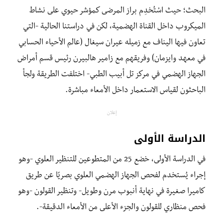
البحث؛ حيث اسْتُخدِم براز المرضى كمؤشر حيوي على نشاط
الميكروب داخل القناة الهضمية، لكن في دراستنا الحالية -التي
تعاون فيها اليناف مع زميله عيران سيغال (عالم الأحياء الحسابي
في معهد وايزمان) وفريقهم مع زامير هالبيرن رئيس قسم أمراض
الجهاز الهضمي في مركز تل أبيب الطبي- اختلفت الطريقة ولجأ
الباحثون لقياس الاستعمار داخل الأمعاء مباشرة.
إعلان
الدراسة الأولى
في الدراسة الأولى، خضع 25 من المتطوعين للتنظير العلوي -وهو
إجراء يُستخدم لفحص الجهاز الهضمي العلوي بصريًا عن طريق
كاميرا صغيرة في نهاية أنبوب مرن وطويل- وتنظير القولون -وهو
فحص منظاري للقولون والجزء الأعلى من الأمعاء الدقيقة-.