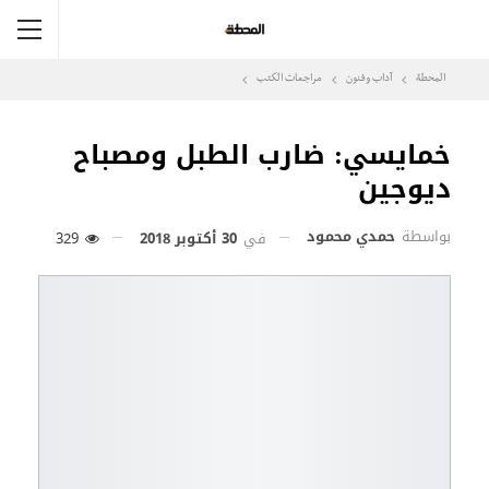
المحطة
آداب وفنون
مراجعات الكتب
خمايسي: ضارب الطبل ومصباح
ديوجين
بواسطة
حمدي محمود
في
30 أكتوبر 2018
329