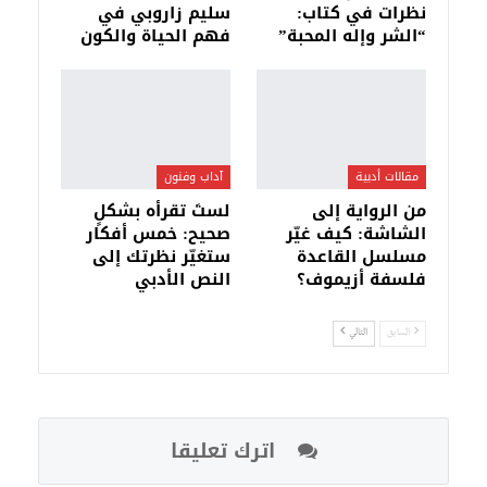
نظرات في كتاب:
سليم زاروبي في
“الشر وإله المحبة”
فهم الحياة والكون
مقالات أدبية
آداب وفنون
من الرواية إلى
لستَ تقرأه بشكلٍ
الشاشة: كيف غيّر
صحيح: خمس أفكار
مسلسل القاعدة
ستغيّر نظرتك إلى
فلسفة أزيموف؟
النص الأدبي
السابق
التالي
اترك تعليقا