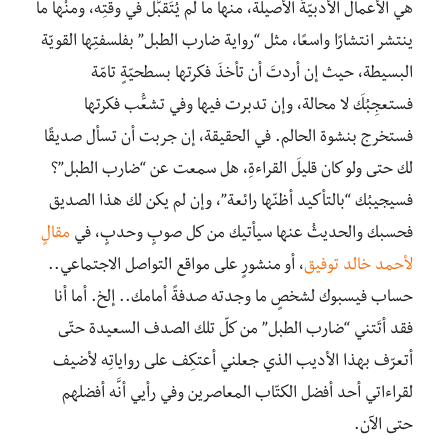
هي الأعمالُ الأدبيّةُ الأصيلة، منها ما لم يُتَقبَّل في وقتِه، ومنْها ما
ينتشر انتشارًا واسعًا، مثل “رواية ضارب الطبل” بفلسفتِها القويّة
البسيطة، حيث إن أردتَ أن تأخذَ فكرتها بسطحيّةٍ تامّة
فستعجِبُكَ لا محالة، وإن تدبرت فيها وفي تشعُّب فكرتها
فستخرج بنشوة الحالم. في الحقيقة، إن جربت أن تسأل صديقًا
لك حتى ولو كان قليلَ القراءةِ، هل سمعت عن “ضارب الطبل”؟
فسيجيبُك “بالتأكيد أظنّها رائعة”، وإن لم يكن لك هذا الصديق
فحسبك والحديثُ عنها سيأتيك من كل صوبٍ وحدبٍ، في
مقالٍ
لأحمد خالد توفيق
، أو منشورٍ على مواقع التواصل الاجتماعي..
حساب فيسبوك لشخصٍ ما وجدته صدفةً أمامك.. إلخ. أما أنا
فقد أتَتني “ضارب الطبل” من كلّ تلك الصدف السعيدة حتّى
أتعرّف بهذا الأديب الذي جعلني أعتكِف على رواياتِه لأضيف
لقراءاتي أحد أفضل الكتّاب المعاصرين وفي رأيي أنَّه أفضلهم
حتى الآن.