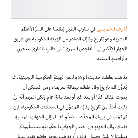
أشرف الخمايسي
في ضاربِ الطبلِ يُطْلعنا على السرِّ الأعظم
للبشرية وهو تاريخ وفاتِك الصادر من الهيئةِ الحكومية عن طريق
الجهازِ الإلكتروني “الفاحِص العمريّ” في قالبٍ فانتازيّ معجونٍ
بالواقعيةِ العبثية.
تذهب بطفلِك حديثِ الوِلادةِ لمقرّ الهيئةِ الحكومية الروتينيّة، ثم
يُدوَّن لكَ تاريخُ وفاة طفلك ببطاقة تعريفه، ومن الممكن أن
يموت طفلك غدًا أو بعد غدٍ أو بعد مائةِ عامٍ ولكن المهم أنّه لنْ
يفلت أحدٌ من تاريخِ وفاتِه المدوَّن في السجلاتِ الحكوميّة، فإن
لم تمُتْ في يومِك المحدّد، ستُسلّم نفسَك إلى الجهاتِ المعنيةِ
بقتلك، ولك الحرّيةِ في اختيارِ الجهاتِ الحكوميّةِ وسيسلِّمونَك
تسليمًا لا يليِقُ بحيوانٍ نافقٍ، أو تذهب لجهة ٍخاصّة تقوم بعمل