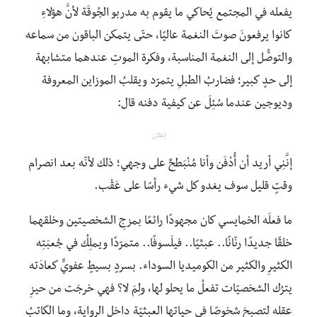
يفعله في المجتمع يُحاكي ما يقوم به مدربو الجُوقَة لأنَّ هؤلاءِ
كانوا يرفعونَ صوتَ النغمة عاليًا، حتّى يتمكن الباقون من سماعه
والتوصُّل إلى النغمة المناسبة، وفكرة الموتِ عندهما متشابهة
إلى حدٍ كبير؛ فضاربُ الطبلِ يتمرّد ويقلبُ الموزاين المعروفة
وديوجين عندما سُئِلَ عن كيفية دفنه قال:
إعلان
إنَّنِي أريد أن أُدْفَن وأنا مُنْبَطحٌ على وجهي؛ ذلك لأنّه بعد انصرام
وقتٍ قليل سوف يغدو كل شيء رأسًا على عَقْب.
ما فعلَه الخمايسي كان مجهودًا رائعًا بمزجِ الشخصيتين وخلقهما
خلقًا جديدًا رنّانًا.. عبثيًا.. فيلَسوفًا.. متمرّدًا ويملِكُ في جُعبَتِه
الكثيرِ والكثير من الكوميديا السوداء. بسردٍ بسيطٍ عفويٍّ كعادَته
يترُك الشخصيّات تفعلُ ما يحلو لها، ولِمَ لا؟ فهي خرجَت من حيزِ
عقلِه لتصبحَ شخوصًا في حياتها العبثيّة داخل الرواية، وما الكاتبُ