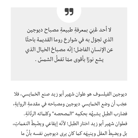
لا أحد عُنِيَ بمعرفةِ طبيعةِ مصباح ديوجين
الذي تجوّل به في شوارع روما القديمة باحثًا
عن الإنسانِ الفاضل؛ إنّه مصباحُ الخيال الذي
يشع نورًا بأقوى ممّا تفعلُ الشمسُ .
ديوجين الفيلسوف هو علوان شهير أبو زيد صنع الخمايسي، فلا
عجَب أن وضع الخمايسي ديوجين ومصباحه في مقدمةِ الروايةِ،
فضارب الطبلِ يشبهُه بحكمِه “المصحصه” وكلماته الرنّانَةِ.
فعلوان شهير أبو زيد اختار الطبل؛ لأنّه إيقاعي ويضْبِطُ النغماتِ،
بل ويضبِطُ العقلَ وينبِهَه كما كان يرى ديوجين نفسه بأنَّ ما