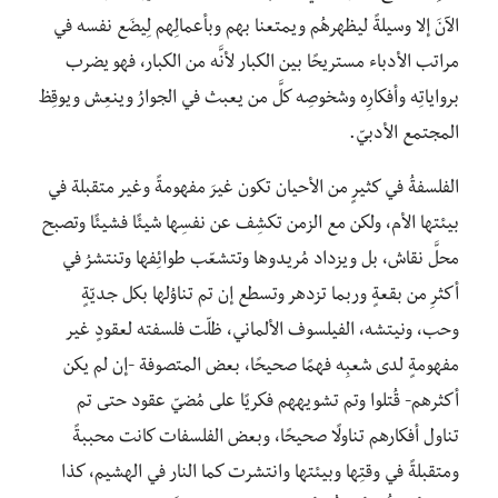
الآنَ إلا وسيلةً ليظهرهُم ويمتعنا بهم وبأعمالِهم لِيضَع نفسه في
مراتب الأدباء مستريحًا بين الكبار لأنَّه من الكبار، فهو يضرب
برواياتِه وأفكارِه وشخوصِه كلَّ من يعبث في الجوارُ وينعِش ويوقِظ
المجتمع الأدبيّ.
الفلسفةُ في كثيرٍ من الأحيان تكون غيرَ مفهومةً وغير متقبلة في
بيئتها الأم، ولكن مع الزمن تكشِف عن نفسِها شيئًا فشيئًا وتصبح
محلَّ نقاش، بل ويزداد مُريدوها وتتشعّب طوائِفها وتنتشرُ في
أكثرِ من بقعةٍ وربما تزدهر وتسطع إن تم تناوُلها بكل جديّةٍ
وحب، ونيتشه، الفيلسوف الألماني، ظلّت فلسفته لعقودٍ غير
مفهومةٍ لدى شعبِه فهمًا صحيحًا، بعض المتصوفة -إن لم يكن
أكثرهم- قُتلوا وتم تشويههم فكريًا على مُضيّ عقود حتى تم
تناول أفكارهم تناولًا صحيحًا، وبعض الفلسفات كانت محببةً
ومتقبلةً في وقتِها وبيئتها وانتشرت كما النار في الهشيم، كذا