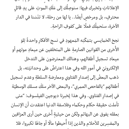
الإعلاناتِ وتخبرك فيها: سنوصِلُك إلى مَلَكِ الموتِ على يدِ قاتلٍ
محترفٍ، بل ومرخصٍ أيضًا.. يا لها من رحلة، لا تنْسَنا في الدار
الآخرة، سنَحمِلُك فعلًا على كفوفِ الراحةِ.
نجحَ الخمايسي بتمَكّنِه المَعهودِ في نسجِ الأفكارِ واحدةً تِلوَ
الأُخرى من القوانين الصارمةِ على المتخلفين عن ميعادِ موتهم أو
ميعاد تسجيلِ أطفالهم، وهنالك المعترضون على التدخل
الإلكترونيّ في أمورِ الله وفي هذا اعتراضٌ على وحدانيّته، بل
ذهب البعضُ إلى إصدارِ الفتاوي ومعارضةِ السلطةِ وعدم تسجيل
أطفالهم “بالفاحص العمري”، والبعض الآخر سلكَ مسلك الوسطيّة
في إصدارِ الفتاوي. وفي هذا يُخبرنا ديوجين الفيلسوف: “متى
تأملت حقيقة حكام وحكماء وفلاسفة الدنيا اعتقدت أن الإنسان
بعقله يفوق عن البهائم ولكن من حيثيةٍ أُخرى حين أرى العرّافين
والمفسِرين للأحلام والذين إذا أُحيطوا مالًا أو جاهًا تكبروا، فلا