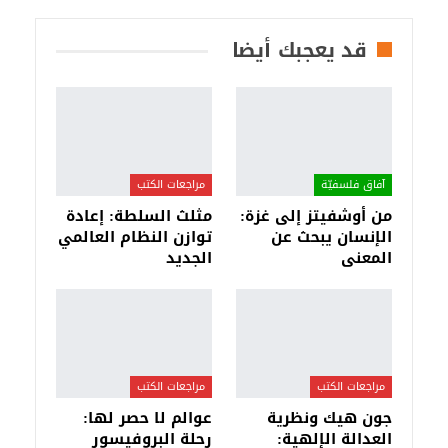
قد يعجبك أيضا
آفاق فلسفيّة‎
مراجعات الكتب
من أوشفيتز إلى غزة:
مثلث السلطة: إعادة
الإنسان يبحث عن
توازن النظام العالمي
المعنى
الجديد
مراجعات الكتب
مراجعات الكتب
جون هيك ونظرية
عوالم لا حصر لها:
العدالة الإلهية:
رحلة البروفيسور