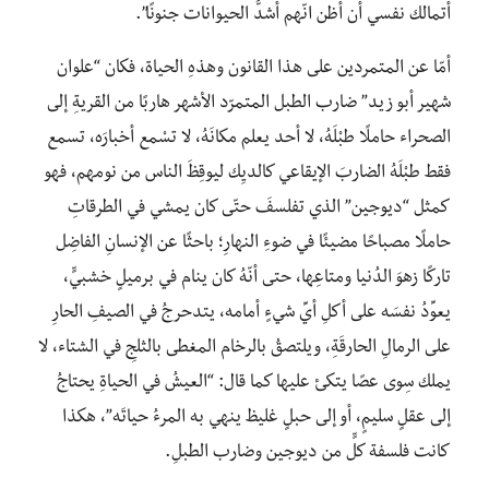
أتمالك نفسي أن أظن انّهم أشدُّ الحيوانات جنونًا”.
أمّا عن المتمردين على هذا القانون وهذهِ الحياة، فكان “علوان
شهير أبو زيد” ضارب الطبل المتمرّد الأشهر هاربًا من القريةِ إلى
الصحراء حاملًا طبْلَهُ، لا أحد يعلم مكانَهُ، لا تسْمع أخبارَه، تسمع
فقط طبْلَهُ الضاربَ الإيقاعي كالديِك ليوقِظَ الناس من نومهم، فهو
كمثل “ديوجين” الذي تفلسفَ حتّى كان يمشي في الطرقاتِ
حاملًا مصباحًا مضيئًا في ضوءِ النهارِ؛ باحثًا عن الإنسانِ الفاضِل
تاركًا زهوَ الدُنيا ومتاعِها، حتى أنّهُ كان ينام في برميلٍ خشبيٍّ،
يعوِّدُ نفسَه على أكلِ أيِّ شيءٍ أمامه، يتدحرجُ في الصيفِ الحارِ
على الرمالِ الحارقَةِ، ويلتصقُ بالرخام المغطى بالثلجِ في الشتاء، لا
يملك سِوى عصًا يتكئ عليها كما قال: “العيشُ في الحياةِ يحتاجُ
إلى عقلٍ سليمٍ، أو إلى حبلٍ غليظ ينهي به المرءُ حياتَه”، هكذا
كانت فلسفة كلٍّ من ديوجين وضارب الطبلِ.