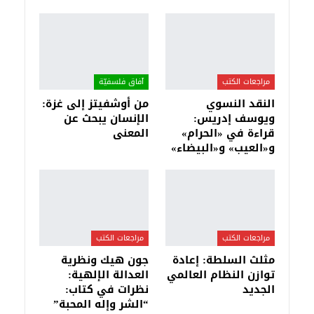
مراجعات الكتب
آفاق فلسفيّة‎
النقد النسوي
من أوشفيتز إلى غزة:
ويوسف إدريس:
الإنسان يبحث عن
قراءة في «الحرام»
المعنى
و«العيب» و«البيضاء»
مراجعات الكتب
مراجعات الكتب
مثلث السلطة: إعادة
جون هيك ونظرية
توازن النظام العالمي
العدالة الإلهية:
الجديد
نظرات في كتاب:
“الشر وإله المحبة”