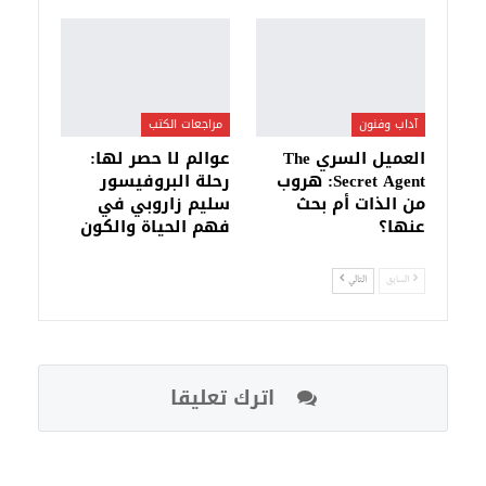
آداب وفنون
مراجعات الكتب
العميل السري The
عوالم لا حصر لها:
Secret Agent: هروب
رحلة البروفيسور
من الذات أم بحث
سليم زاروبي في
عنها؟
فهم الحياة والكون
السابق
التالي
اترك تعليقا