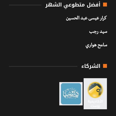
أفضل متطوعي الشهر
كرار عيسى عبد الحسين
سيد رجب
سامح هواري
الشركاء