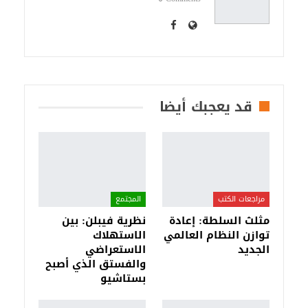
قد يعجبك أيضا
مراجعات الكتب
المجتمع
مثلث السلطة: إعادة
نظرية فيبلن: بين
توازن النظام العالمي
الاستهلاك
الجديد
الاستعراضي
والفستق الذي أصبح
بستاشيو