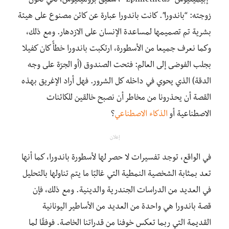
“إبيميثيوس- Epimetheus” ، شقيق بروميثيوس، لكي تكون
زوجته: “باندورا”. كانت باندورا عبارة عن كائن مصنوع على هيئة
بشرية تم تصميمها لمساعدة الإنسان على الازدهار. ومع ذلك،
وكما نعرف جميعا من الأسطورة، ارتكبت باندورا خطأً كان كفيلا
بجلب الفوضى إلى العالم: فتحت الصندوق (أو الجرّة على وجه
الدقة) الذي يحوي في داخله كل الشرور. فهل أراد الإغريق بهذه
القصة أن يحذرونا من مخاطر أن نصبح خالقين للكائنات
الاصطناعية أو
الذكاء الاصطناعي
؟
إعلان
في الواقع، توجد تفسيرات لا حصر لها لأسطورة باندورا، كما أنها
تعد بمثابة الشخصية النمطية التي غالبًا ما يتم تناولها بالتحليل
في العديد من الدراسات الجندرية والدينية. ومع ذلك، فإن
قصة باندورا هي واحدة من العديد من الأساطير اليونانية
القديمة التي ربما تعكس خوفنا من قدراتنا الخاصة. فوفقًا لما