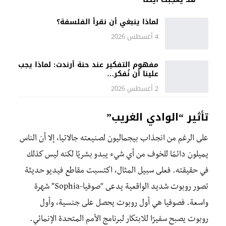
لماذا ينبغي أن نقرأ الفلسفة؟
4 أغسطس 2026
مفهوم التفكير عند حنة أرندت: لماذا يجب
علينا أن نُفكر…
2 أغسطس 2026
تأثير “الوادي الغريب”
على الرغم من انجذاب بيجماليون لصنيعته جالاتيا، إلا أن الناس
يميلون دائمًا للخوف من أي شيء يبدو بشريًا لكنه ليس كذلك
في حقيقته. فعلى سبيل المثال، اكتسبت مقاطع فيديو حديثة
تصور روبوت شديد الواقعية يدعى “صوفيا-Sophia” شهرة
واسعة. فصوفيا هي أول روبوت يحصل على جنسية، وأول
روبوت يصبح سفيرًا للابتكار لبرنامج الأمم المتحدة الإنمائي.