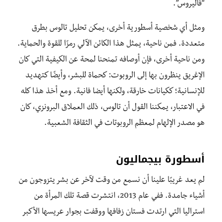
“فاليروس”.
ومثل أي شخصية أسطورية أخرى، يمكن تحليل تالوس بطرق
متعددة. فمن ناحية، يمثل هذا الكائن الآلي رمزًا للقوة والحماية.
ومن ناحية أخرى، فإن أوصافه تمنحنا لمحة عن الكيفية التي كان
الإغريق ينظرون بها إلى الروبوت: كحماة للبشر، وأيضًا كتهديد
للإنسانية؛ ككيانات خارقة، ولكنها أيضا فانية. ومع أخذ هذا كله
في الاعتبار، يمكننا القول أن تالوس، ذلك العملاق البرونزي، كان
هو مصدر الإلهام لمعظم الروبوتات في الثقافة الشعبية.
أسطورة بيجماليون
لم يعد غريبًا علينا أن نسمع من وقت لآخر عن بشر يتزوجون من
أشياء جامدة. ففي عام 2013، انتشرت قصة تلك المرأة من
استراليا التي ارتدت فستان زفافها ووقفت بجوار عريسها الأكبر