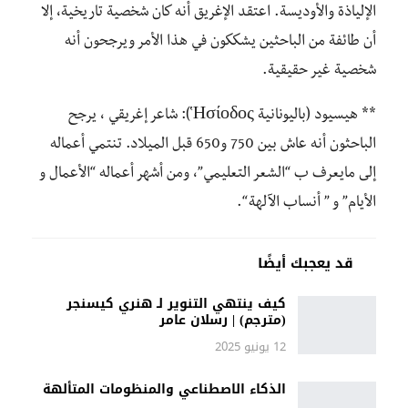
الإلياذة والأوديسة. اعتقد الإغريق أنه كان شخصية تاريخية، إلا
أن طائفة من الباحثين يشككون في هذا الأمر ويرجحون أنه
شخصية غير حقيقية.
** هيسيود (باليونانية Ἡσίοδος): شاعر إغريقي ، يرجح
الباحثون أنه عاش بين 750 و650 قبل الميلاد. تنتمي أعماله
إلى مايعرف ب “الشعر التعليمي”، ومن أشهر أعماله “الأعمال و
الأيام” و ” أنساب الآلهة “.
قد يعجبك أيضًا
كيف ينتهي التنوير لـ هنري كيسنجر
(مترجم) | رسلان عامر
12 يونيو 2025
الذكاء الاصطناعي والمنظومات المتألهة