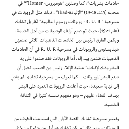
خادمات بشريات”، كما وصفهن “هوميروس- Homer”* في
ملحمة (18.415-19) “الإلياذة-Iliad” . تمامًا مثل الروبوتات في
مسرحية ” R. U. R- روبوتات روسوم العالمية” لكاريل تشابك
(عام 1921)، حيث تم صنع أولئك الوصيفات من أجل الخدمة.
ويكمن الفارق الرئيس بين الخادمات الذهبيات اللائي صنعهن
هيفايستوس والروبوتات في مسرحية R. U. R في أن الخادمات
الذهبيات صُنِعن بيد إله، أما الروبوتات فقد صنعوا على يد
البشر وذلك لإثبات” عبثية الإله”. وليس من الصعب تخيل أن
صنع البشر للروبوتات – كما نعرف من مسرحية تشابك- لم يفضِ
إلى نهاية سعيدة، حيث أعلنت الروبوتات التمرد على البشر
بهدف القضاء عليهم – وهو مفهوم نلمسه كثيرًا في الثقافة
الشعبية.
وتعتبر مسرحية تشابك القصة الأولى التي استدعت الخوف من
الروبوتات. ومع ذلك لم يكن تشابك هو أول من حذرنا من خطر