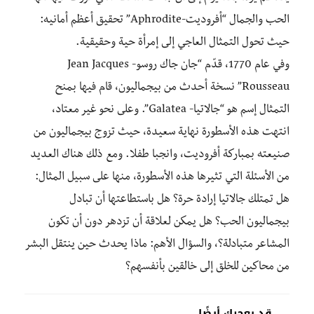
الحب والجمال “أفروديت-Aphrodite” تحقيق أعظم أمانيه:
حيث تحول التمثال العاجي إلى إمرأة حية وحقيقية.
وفي عام 1770، قدّم “جان جاك روسو- Jean Jacques
Rousseau” نسخة أحدث من بيجماليون، قام فيها بمنح
التمثال إسم هو “جالاتيا- Galatea”. وعلى نحو غير معتاد،
انتهت هذه الأسطورة نهاية سعيدة، حيث تزوج بيجماليون من
صنيعته بمباركة أفروديت، وانجبا طفلا. ومع ذلك هناك العديد
من الأسئلة التي تثيرها هذه الأسطورة، منها على سبيل المثال:
هل تمتلك جالاتيا إرادة حرة؟ هل باستطاعتها أن تبادل
بيجماليون الحب؟ هل يمكن لعلاقة أن تزدهر دون أن تكون
المشاعر متبادلة؟، والسؤال الأهم: ماذا يحدث حين ينتقل البشر
من محاكين للخلق إلى خالقين بأنفسهم؟
قد يعجبك أيضًا