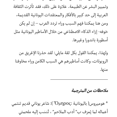
وتمييز البشر عن الطبيعة. علاوة على ذلك، فقد تأثرت الثقافة
الغربية إلى حد كبير بالأفكار والمعتقدات اليونانية القديمة،
ومن هنا يمكننا فهم السبب وراء تردد الغرب – إن لم يكن
خوفه- إزاء الذكاء الاصطناعي من خلال الأساطير اليونانية مثل
أسطورة باندورا وغيرها.
ولهذا، يمكننا القول بكل ثقة مايلي: لقد حذرنا الإغريق من
الروبوتات، وكانت أساطيرهم هي السبب الكامن وراء مخاوفنا
منها.
______________________
ملاحظات من المترجمة
* هوميروس( باليونانية :Ὅμηρος ): شاعر يوناني قديم تنتمي
أعماله لما يُعرَف ب” أدب الملاحم” ، تُنسَب إليه ملحمتي