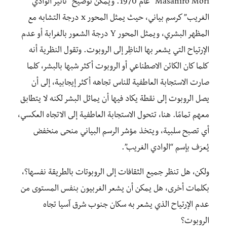
Masahiro Mori” عام 1970. ويمكن توضيح “تأثير الوادي
الغريب” كرسم بياني، حيث يمثل المحور x درجة التشابه مع
المظهر البشري، ويمثل المحور Y درجة الشعور بالغرابة أو عدم
الإرتياح التي يشعر بها الناظِر إلى الروبوت. وتقول النظرية أنه
كلما كان الكائن الاصطناعي أو الروبوت أكثر شبها بالبشر، كلما
صارت الاستجابة العاطفية للناس تجاهه أكثر إيجابية، إلى أن
يصل الروبوت إلى نقطة يكاد فيها أن يماثل البشر لكنه لا يتطابق
معهم تمامًا. هنا، تتحول الاستجابة العاطفية إلى الاتجاه العكسي،
أي تصبح سلبية، ويتخذ مؤشر الرسم البياني منحى منخفض
يُعرَف بإسم “الوادي الغريب”.
ولكن، هل تنظر جميع الثقافات إلى الروبوتات بالطريقة نفسها؟،
بكلمات أخرى، هل يمكن أن يشعر الغربيون بنفس المستوى من
عدم الإرتياح الذي يشعر به سكان جنوب شرق آسيا تجاه
الروبوت؟