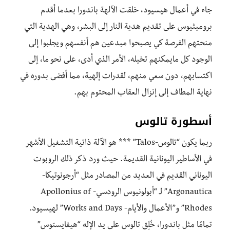
جاء في أعمال هيسيود، خلقت الآلهة باندورا بعدما أقدم
بروميثيوس على تقديم هدية النار إلى البشر، وهي الهدية التي
منحتهم الفرصة كي يصبحوا مبدعين هم أنفسهم ويجلبوا إلى
الوجود كل مايمكنهم تخيله، الأمر الذي أدى، على نحو ما، إلى
اكتسابهم، دون سعي منهم، لقدرات إلهية، مما أفضى بدوره في
نهاية المطاف إلى إنزال العقاب المحتوم بهم.
أسطورة تالوس
ربما يكون “تالوس-Talos” *** هو الآلة ذاتية التشغيل الأشهر
في الأساطير اليونانية القديمة. حيث ورد ذكر ذلك الروبوت
اليوناني القديم في العديد من المصادر مثل “أرجونوتيكا-
Argonautica” لـ “أبولونيوس الرودسي- Apollonius of
Rhodes” و”الأعمال والأيام- Works and Days” لهيسيود.
تمامًا مثل باندورا، خُلِق تالوس على يد الإله “هيفايستوس”