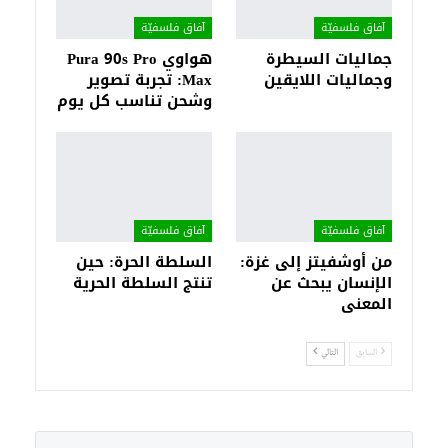
آفاق فلسفيّة‎
آفاق فلسفيّة‎
جماليات السيطرة
هواوي Pura 90s Pro
وجماليات اللايقين
Max: تجربة تصوير
وشحن تناسب كل يوم
آفاق فلسفيّة‎
آفاق فلسفيّة‎
من أوشفيتز إلى غزة:
السلطة الحرة: حين
الإنسان يبحث عن
تنتج السلطة الحرية
المعنى
السابق
التالي