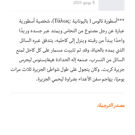
8 يونيو 2025
***أسطورة تالوس ( باليونانية :Τάλως)‏، شخصية أسطورية
عبارة عن رجل مصنوع من النحاس ويمتد عبر جسده وريدًا
واحدًا يبدأ من رقبته وينزل إلى كاحليه، يتدفق عبره السائل
الذي يمده بالحياة، وقد تم تثبيت مسمار على كل كاحل لمنع
السائل من التسرب. صنعه إله الحدادة هيفايستوس ليحرس
جزيرة كريت. وكان يتجول على طول شواطئ الجزيرة ثلاث مرات
يوميًا، يهاجم سفن الأعداء بضراوة ليحمي الجزيرة.
مصدر الترجمة
: