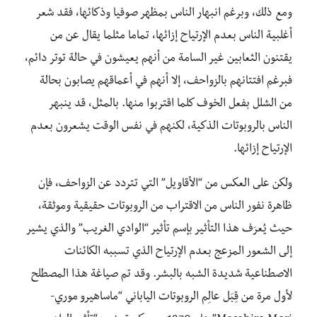
ومع ذلك، وبرغم انبهار الناس بمظهر صوفيا وذكائها، فقد شعر
أغلبية الناس بعدم الإرتياح إزائها، تماما مثلما يقال عن من
يقتنون الثعابين غير السامة من أنهم يعيشون في حالة توتر دائم،
فبرغم افتتانهم بالزواحف، إلا أنهم في أعماقهم يصابون بحالة
من الشلل بفعل الخوف كلما اقتربوا منها. بالمثل، قد ينبهر
الناس بالروبوتات الذكية، لكنهم في نفس الوقت يشعرون بعدم
الإرتياح إزائها.
ولكن على العكس من “الأقاويل” التي تتردد عن الزواحف، فإن
ظاهرة نفور الناس من الاقتراب من الروبوتات حقيقية وموثقة،
حيث يُعرَف هذا التأثير بإسم تأثير “الوادي الغريب” والذي يشير
إلى الشعور المزعج بعدم الإرتياح الذي تسببه الكائنات
الاصطناعية شديدة الشبه بالبشر. وقد تم صياغة هذا المصطلح
لأول مرة من قِبَل عالِم الروبوتات الياباني “ماساهيرو موري-