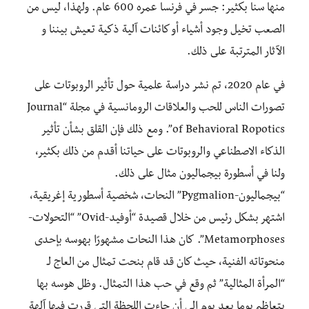
منها سنا بكثير: جسر في فرنسا عمره 600 عام. ولهذا، ليس من
الصعب تخيل وجود أشياء أو كائنات آلية ذكية تعيش بيننا و
الآثار المترتبة على ذلك.
في عام 2020، تم نشر دراسة علمية حول تأثير الروبوتات على
تصورات الناس للحب والعلاقات الرومانسية في مجلة “Journal
of Behavioral Ropotics”. ومع ذلك فإن القلق بشأن تأثير
الذكاء الاصطناعي والروبوتات على حياتنا أقدم من ذلك بكثير،
ولنا في أسطورة بيجماليون مثال على ذلك.
“بيجماليون-Pygmalion” النحات، شخصية أسطورية إغريقية،
اشتهر بشكل رئيس من خلال قصيدة “أوفيد-Ovid” “التحولات-
Metamorphoses”. كان هذا النحات مشهورًا بهوسه بإحدى
منحوتاته الفنية، حيث كان قد قام بنحت تمثال من العاج لـ
“المرأة المثالية” ثم وقع في حب هذا التمثال. وظل هوسه بها
يتعاظم يوما بعد يوم إلى أن جاءت اللحظة التي قررت فيها آلهة