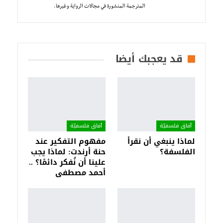
المترجمة المنشورة في مجالات الرواية وغيرها.
قد يعجبك أيضا
آفاق فلسفيّة‎
آفاق فلسفيّة‎
لماذا ينبغي أن نقرأ
مفهوم التفكير عند
الفلسفة؟
حنة أرندت: لماذا يجب
علينا أن نُفكر دائمًا؟ ..
أحمد مصطفى