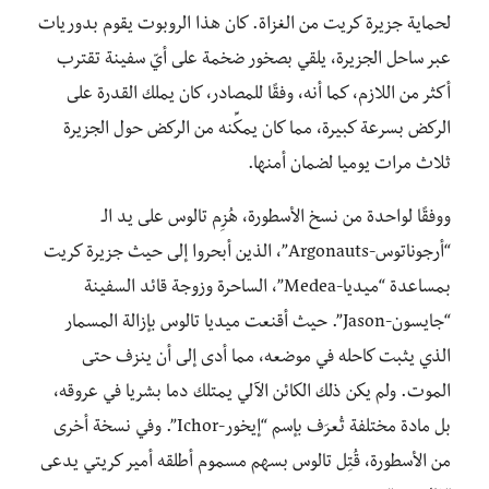
لحماية جزيرة كريت من الغزاة. كان هذا الروبوت يقوم بدوريات
عبر ساحل الجزيرة، يلقي بصخور ضخمة على أيّ سفينة تقترب
أكثر من اللازم، كما أنه، وفقًا للمصادر، كان يملك القدرة على
الركض بسرعة كبيرة، مما كان يمكِّنه من الركض حول الجزيرة
ثلاث مرات يوميا لضمان أمنها.
ووفقًا لواحدة من نسخ الأسطورة، هُزِم تالوس على يد الـ
“أرجوناتوس-Argonauts”، الذين أبحروا إلى حيث جزيرة كريت
بمساعدة “ميديا-Medea”، الساحرة وزوجة قائد السفينة
“جايسون-Jason”. حيث أقنعت ميديا تالوس بإزالة المسمار
الذي يثبت كاحله في موضعه، مما أدى إلى أن ينزف حتى
الموت. ولم يكن ذلك الكائن الآلي يمتلك دما بشريا في عروقه،
بل مادة مختلفة تُعرَف بإسم “إيخور-Ichor”. وفي نسخة أخرى
من الأسطورة، قُتِل تالوس بسهم مسموم أطلقه أمير كريتي يدعى