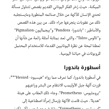
الميكنة. حيث زَخر الفكر اليوناني القديم بقصص تتناول مسألة
تحدي الإنسان للآلهة من خلال صنائعه المتطورة ومايستجلبه
ذلك من عقوبات يتجرعها جراء ذلك. من بين هذه القصص
والأساطير : “باندورا- Pandora” و”بيجماليون-Pigmalion”
و”تالوس-Talos”، والتي تعد بمثابة أمثلة رائعة من شأنها أن
تعطنا لمحة عن نظرة اليونانيين القدماء للاستخدام المحتمل
للروبوتات في حياتنا اليومية.
أسطورة باندورا
في أسطورة باندورا، كما نعرف مما رواه “هيسيود- Hesiod”**،
قرّرت آلهة جبل الأوليمب الانتقام من البشر وراعيهم
“برومثيوس- Prometheus”. وجاء ذلك العقاب على هيئة
“هدية”. حيث قامت الآلهة بإرسال إمرأة اصطناعية إلى