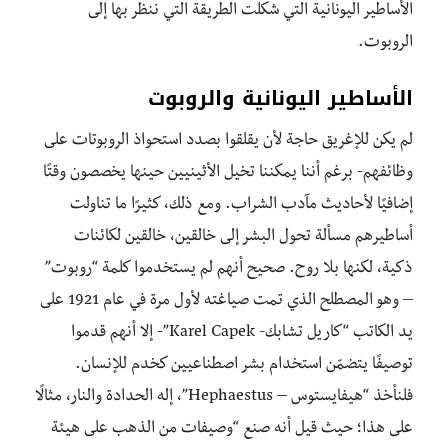
الأساطير اليونانية التي شكلت الطريقة التي ننظر بها إلى
الروبوت.
الأساطير اليونانية والروبوت
لم يكن للإغريق حاجة لأن يقلقوا بصدد استحواذ الروبوتات على
وظائفهم- برغم أننا يمكننا تخيل الأثينيين حينها يخصصون وقتًا
إضافيًا لأحاديث مآدب الشراب. ومع ذلك، كثيرًا ما تناولت
أساطيرهم مسألة تحول البشر إلى خالقين، خالقين لكائنات
ذكية، لكنها بلا روح. صحيح أنهم لم يستخدموا كلمة “روبوت”
– وهو المصطلح الذي تمت صياغته لأول مرة في عام 1921 على
يد الكاتب “كاريل تشابك- Karel Capek”- إلا أنهم قدموا
توصيفًا يتضمّن استخدام بشر اصطناعيين كخدم للإنسان.
فلنأخذ “هيفايستوس – Hephaestus”، إله الحدادة والنار، مثالًا
على هذا؛ حيث قيل أنه صنع “وصيفات من الذهب على هيئة