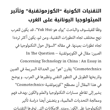
التقنيات الكونية “الكوزموتقنية” وتأثير
الميثولوجيا اليونانية على الغرب
وفقًا للفيلسوف والباحث “يوك هو-Yuk Hui”، قد يكون للغرب
نهج مختلف تجاه التطورات التقنية، ومن ثم، يكون أكثر ترددا
تجاه تطوّرات بعينها. في مقاله “السؤال حول التكنولوجيا في
الصين: مقال في الكوزموتقنية – In The Question
Concerning Technology in China : An Essay in
Cosmotechnics” يقارن “هو” بين الحداثة السريعة في الصين
وتاريخها الطويل في التطور التقني ونظيرها في الغرب. و يوضح
في هذا المقال أن مصطلح “كوزموتقنية-Cosmotechnics”
يشير إلى تقاطع مسارات التكنولوجيا والعلم والكون بهدف فهم
ومعالجة التحديات العالمية، و يتضمّن أيضا دراسة تأثير
التكنولوجيا على الكون ومدى الإمكانات التي توفرها التقنيات