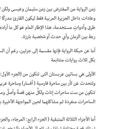
زمن الرواية من المفترض بين زمن سليمان وعيسى ولكن لا ع
وعادات داخل الجزيرة العربية فقط ليكون القارئ مدركًا ل
طرق وأدواتٍ مستخدمة، هذا الإطار العام هو كل ما أراده
ربط بين الزمان وأي حدث أو شخصية بارزة.
أما عن حبكة الرواية فإنها مقسمة إلى جزئين، رغم أن ال
بكل ثلاث روايات متتابعة
الأولى هي بساتين عربستان التى تتكون من (الجزء الأول:
وتتحدث عن ثأر بين ساحرة فارسية ( أفسار) وساحرة عربي
تتكون من ست ساحرات إناث ولكلٍّ منهن قصةٌ وأصلٌ ومست
الساحرات منفردة ثم مشاكلهما لحين المواجهة الأخيرة 
أما الأجزاء الثلاثة المتبقية ( الجزء الرابع: العرجاء، وا