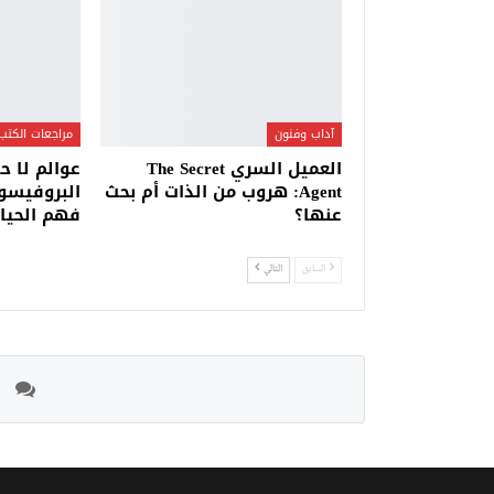
آداب وفنون
مراجعات الكتب
العميل السري The Secret
عوالم لا ح
Agent: هروب من الذات أم بحث
البروفيسو
عنها؟
فهم الحياة
السابق
التالي