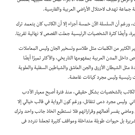
ت والزمن وطبيعة القصة لكن هذه الأجزاء تمثل قصة شبيهة بقصص
جماعة تهدف لاحتلال الأراضي العربية والفارسية.
 ورغم أن السلسلة الآن خمسة أجزاء إلا أن الكاتب كان يتعمد ترك
، وأيضًا كثرة الشخصيات الرئيسية جعلت القصص لا نهائية تقريبًا.
شير الكثير من الكلمات مثل طلاسم وتسخير الجان وليس المعاملات
داخل المدن العربية بمفهومها التاريخي، والأكثر تميزًا أيضًا
دة مثل الشيطان الأزرق والجن العاشق والشياطين السفلية والعلوية
 رئيسية وليس مجرد كيانات غامضة.
الكاتب بالشخصيات بشكل حقيقي، منذ فترة أصبح معيار الأدب
 وليس مجرد دمى تتقاتل، ورغم كون الرواية في قالب خيالي إلا
اضي يفسر أفعالهم وقراراتهم فلا نستطيع اتخاذ جانب واحد وترك
لشريرة بل حيوات طويلة متداخلة ومواقف كثيرة تجعلنا نتردد فى