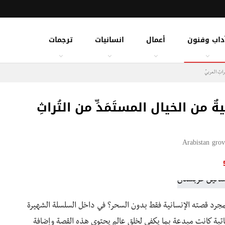
داب وفنون
أعمال
انسانيات
ترجمات
ثِ العربيِّ
من الخيال المستَمَدِّ من التُراثِ
Arabistan grov
جرد قصته الإنسانية فقط بدون السحر؟ في داخل السلسلة الشهيرة
كاتبة كانت مبدعة بما يكفي لخلق عالم يحتوي هذه القصة وإضافة