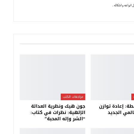
انواعه و اشكاله .
مراجعات الكتب
ة: إعادة توازن
جون هيك ونظرية العدالة
المي الجديد
الإلهية: نظرات في كتاب:
“الشر وإله المحبة”