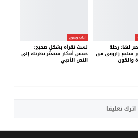
آداب وفنون
صر لها: رحلة
لستَ تقرأه بشكلٍ صحيح:
ر سليم زاروبي في
خمس أفكار ستغيّر نظرتك إلى
 والكون
النص الأدبي
اترك تعليقا