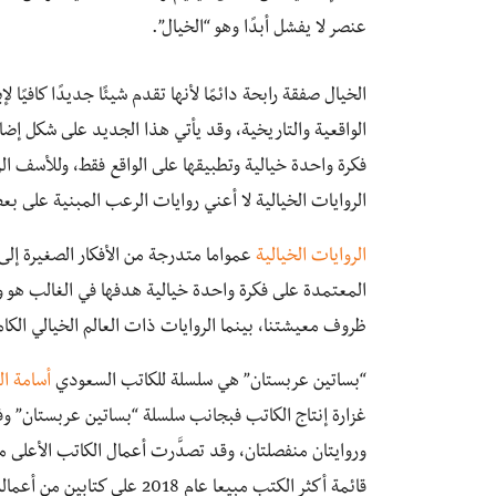
عنصر لا يفشل أبدًا وهو “الخيال”.
الخيال صفقة رابحة دائمًا لأنها تقدم شيئًا جديدًا كافيًا 
الواقعية والتاريخية، وقد يأتي هذا الجديد على شكل إض
فكرة واحدة خيالية وتطبيقها على الواقع فقط، وللأسف ا
الروايات الخيالية لا أعني روايات الرعب المبنية على بع
الروايات الخيالية
عمواما متدرجة من الأفكار الصغيرة إلى 
المعتمدة على فكرة واحدة خيالية هدفها في الغالب هو وض
ظروف معيشتنا، بينما الروايات ذات العالم الخيالي الكام
“بساتين عربستان” هي سلسلة للكاتب السعودي
أسامة ا
قائمة أكثر الكتب مبيعا عام 8