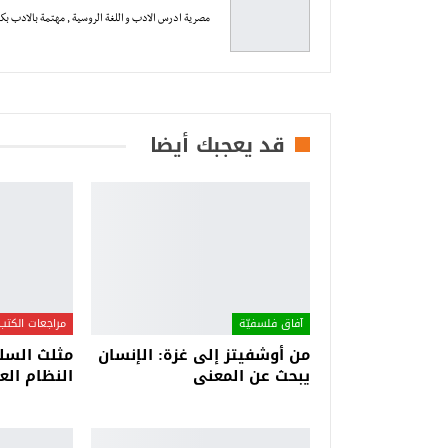
مصرية ادرس الادب و اللغة الروسية , مهتمة بالادب بكل 
قد يعجبك أيضا
آفاق فلسفيّة‎
مراجعات الكتب
من أوشفيتز إلى غزة: الإنسان
مثلث السلط
يبحث عن المعنى
النظام الع