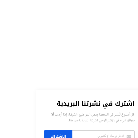
اشترك في نشرتنا البريدية
كل أسبوع تُنشر في المحطة بعض المواضيع الشيقة، إذا أردت ألا
يفوتك شيء قم بالإشتراك في نشرتنا البريدية من هنا.
الاشتراك