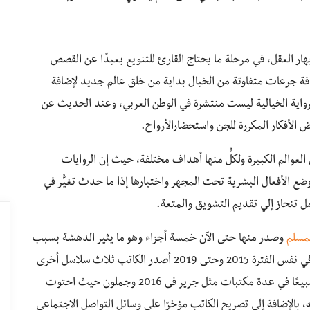
لإبهار العقل، في مرحلة ما يحتاج القارئ للتنويع بعيدًا عن القصص
افة جرعات متفاوتة من الخيال بداية من خلق عالم جديد لإضافة
لرواية الخيالية ليست منتشرة في الوطن العربي، وعند الحديث عن
ض الأفكار المكررة للجن واستحضارالأرواح.
العوالم الكبيرة ولكلٍّ منها أهداف مختلفة، حيث إن الروايات
ع الأفعال البشرية تحت المجهر واختبارها إذا ما حدث تغيُّر في
ل تنحاز إلي تقديم التشويق والمتعة.
لمسلم
وصدر منها حتى الآن خمسة أجزاء وهو ما يثير الدهشة بسبب
غزارة إنتاج الكاتب فبجانب سلسلة “بساتين عربستان” وفي نفس الفترة 2015 وحتى 2019 أصدر الكاتب ثلاث سلاسل أخرى
وروايتان منفصلتان، وقد تصدَّرت أعمال الكاتب الأعلى مبيعًا في عدة مكتبات مثل جرير فى 2016 وجملون حيث احتوت
201 على كتابين من أعماله، بالإضافة إلي تصريح الكاتب مؤخرًا على وسائل التواصل الاجتماعي