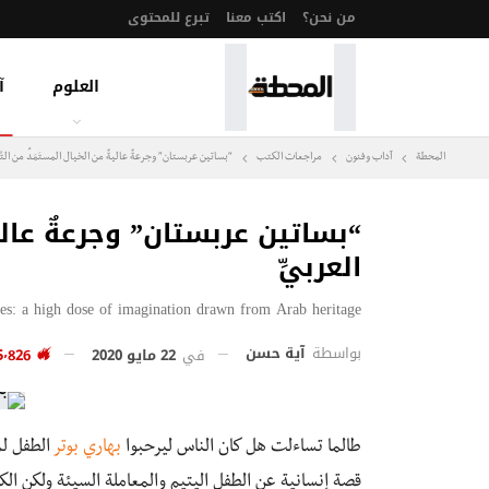
من نحن؟
اكتب معنا
تبرع للمحتوى
العلوم
آ
المحطة
آداب وفنون
مراجعات الكتب
“بساتين عربستان” وجرعةٌ عاليةٌ من الخيال المستَمَدِّ من التُرا
“بساتين عربستان” وجرعةٌ عاليةٌ 
العربيِّ
es: a high dose of imagination drawn from Arab heritage
بواسطة
آية حسن
في
22 مايو 2020
5٬826
طالما تساءلت هل كان الناس ليرحبوا
بهاري بوتر
الطفل لم
قصة إنسانية عن الطفل اليتيم والمعاملة السيئة ولكن ال