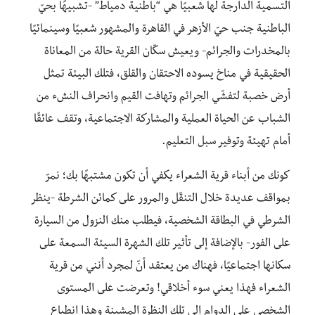
التسمية الدارجة لها شعبيًا هي “باطنية دمياط” -تشبيهًا بحيّ
الباطنية جنب حيّ الأزهر في القاهرة والمشهور شعبيًا وسينمائيًا
بالمخدرات والجرائم- ويعيش سكّان القرية حالة من المعاناة
الحقيقية في مناخ يسوده الاحتقان والقلق، فتلك البيئة تمثل
أرض خصبة لتفشّي الجرائم وتهافت القيم وانحراف النشء من
الشباب عن الحياة العملية والمشاركة الاجتماعية، وتقف عائقًا
أمام تهيئة وتوفير سبل التعليم.
كونك من أبناء قرية الشعراء يكفي أن تكون مشتبهًا بك؛ نمرّ
بمواقف عديدة خلال التنقّل والمرور على كمائن الشرطة -ينظر
الشرطي في البطاقة الشخصية، فيطلب منك النزول من السيارة
على الفور- بالإضافة إلى تأثير تلك الشهرة السيئة السمعة على
سكانها اجتماعيًا، فهناك من يعتقد أنّ لمجرد أنني من قرية
الشعراء فهذا يعني سوء أخلاقي! وتعرضت على المستوى
الشخصي على الدوام إلى تلك النظرة المشينة وهذا انطباع