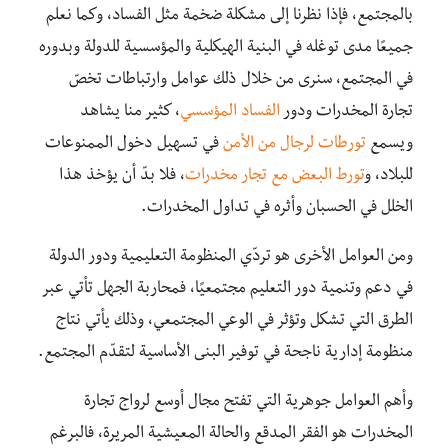
بالمجتمع، فإذا نظرنا إلى مشكلة ضخمة مثل الفساد، وكما نعلم
جميعًا مدى توغله في البنية الهيكلية والمؤسسية للدولة وبدوره
في المجتمع، سنرى من خلال ذلك عوامل وارتباطات تخصّ
تجارة المخدرات ودور
الفساد المؤسسي
، كثير منا يشاهد
ويسمع
تورطات لرجال من الأمن
في تسهيل دخول الممنوعات
للبلاد، و
تورط البعض مع تجار مخدرات
، فلا بدّ أن يؤخذ هذا
الخلل في الحسبان وأثره في تداول المخدرات.
ومن العوامل الأخرى هو تردّي المنظومة التعليمية ودور الدولة
في دعم وتنمية دور التعليم مجتمعيًا، فمحاربة الجهل تأتي عبر
الطرق التي تشكل وتؤثر في الوعي المجتمعي، وذلك يأتي نتاج
منظومة إدارية ناجحة في توفير البنى الأساسية لتقدّم المجتمع.
وأهم العوامل جوهرية التي تفتح مجال أوسع لرواج تجارة
المخدرات هو الفقر المدقع والحالة المعيشية المريرة، فالبرغم