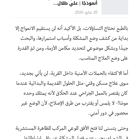
أنموذجًا | علي طلال…
20 مايو 2026
بالطبع نحتاج التساؤلات، بل الأكيد أنه لن يستقيم الانعواج إلا
بداية من كشف وضع المشكلة وأسباب استمرارها، والبحث
جيدًا وبشكل موضوعي لتحديد مكامن الأزمة، ومن ثمّ القدرة
على وضع العلاج المناسب.
أما الاكتفاء بالحملات الأمنية داخل القرية، لن يأتي بجديد،
سوى علاج مسكن وقتي-مثل الحلول القديمة والبدائية عندما
كان يقتصر بالعمل الجراحي عند الحلّاق لأنه يمتلك وحده
موسًا!- لا يلمس أو يقترب من طرق الإصلاح، لأن الوضع غير
محصور في دور أمني.
وحتى يتسنى لنا فتح الأفق للوعي المركب للظاهرة المستشرية
في الشعراء، يجب عدم فصل المشكلة عن باقي ارتباطاتها