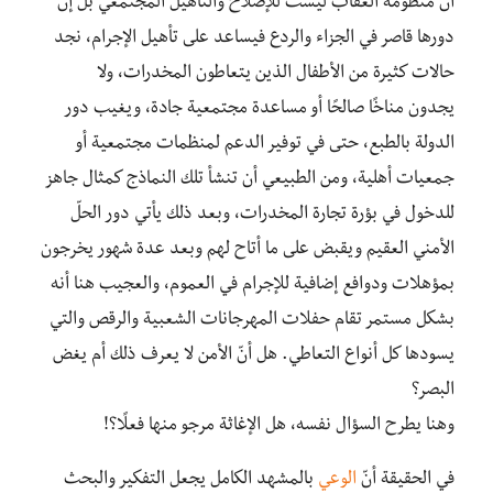
أنّ منظومة العقاب ليست للإصلاح والتأهيل المجتمعي بل إنّ
دورها قاصر في الجزاء والردع فيساعد على تأهيل الإجرام، نجد
حالات كثيرة من الأطفال الذين يتعاطون المخدرات، ولا
يجدون مناخًا صالحًا أو مساعدة مجتمعية جادة، ويغيب دور
الدولة بالطبع، حتى في توفير الدعم لمنظمات مجتمعية أو
جمعيات أهلية، ومن الطبيعي أن تنشأ تلك النماذج كمثال جاهز
للدخول في بؤرة تجارة المخدرات، وبعد ذلك يأتي دور الحلّ
الأمني العقيم ويقبض على ما أتاح لهم وبعد عدة شهور يخرجون
بمؤهلات ودوافع إضافية للإجرام في العموم، والعجيب هنا أنه
بشكل مستمر تقام حفلات المهرجانات الشعبية والرقص والتي
يسودها كل أنواع التعاطي. هل أنّ الأمن لا يعرف ذلك أم يغض
البصر؟
وهنا يطرح السؤال نفسه، هل الإغاثة مرجو منها فعلًا؟!
في الحقيقة أنّ
الوعي
بالمشهد الكامل يجعل التفكير والبحث