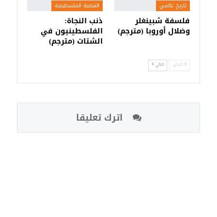
تاريخ عالمي
القضية الفلسطينية
فلسفة شبينغلر
ذنب النجاة:
وضلال أوروبا (مترجم)
الفلسطينيون في
الشتات (مترجم)
السابق
التالي
اترك تعليقا