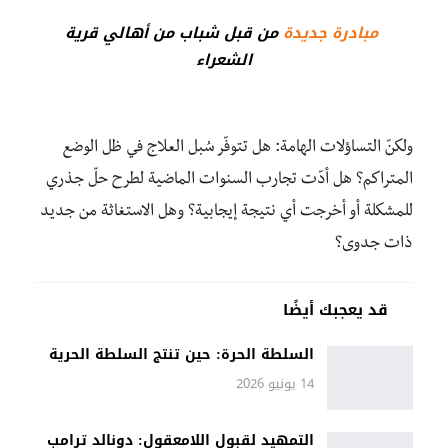
مبادرة جديدة
من قبل شباب من أهالي قرية
الشعراء
ولكنّ التساؤلات الهامة: هل تتوفّر سُبل العلاج في ظل الوضع
المتراكم؟ هل أدّت تجارب السنوات الماضية لطرح حلّ جذري
للمشكلة أو أخرجت أي نتيجة إيجابية؟ وهل الاستغاثة من جديد
ذات جدوى؟
قد يعجبك أيضًا
السلطة الحرة: حين تنتج السلطة الحرية
14 يونيو 2026
التمهيد لقبول اللامعقول: دونالد ترامب