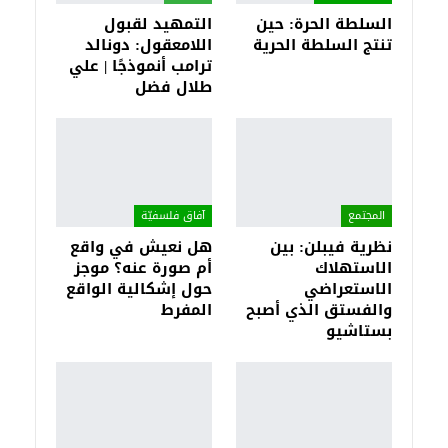
السلطة الحرة: حين
التمهيد لقبول
تنتج السلطة الحرية
اللامعقول: دونالد
ترامب أنموذجًا | علي
طلال فضل
المجتمع
آفاق فلسفيّة‎
نظرية فيبلن: بين
هل نعيش في واقع
الاستهلاك
أم صورة عنه؟ موجز
الاستعراضي
حول إشكالية الواقع
والفستق الذي أصبح
المفرط
بستاشيو