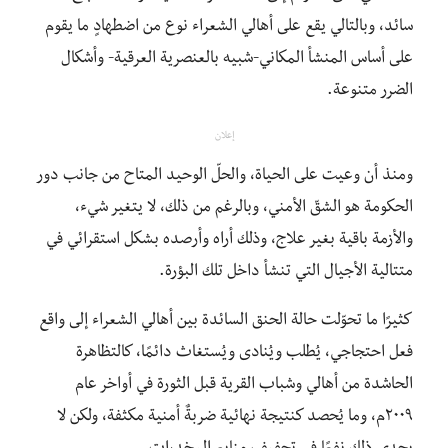
سائد، وبالتالي يقع على أهالي الشعراء نوع من اضطهادٍ ما يقوم
على أساس المنشأ المكاني-شبيه بالعنصرية العرقية- وأشكال
الضرر متنوعة.
إعلان
ومنذ أن وعيت على الحياة، والحلّ الوحيد المتاح من جانب دور
الحكومة هو الشقّ الأمني، وبالرغم من ذلك، لا يتغير شيء،
والأزمة باقية بغير علاج، وذلك أراه وأرصده بشكل استقرائي في
متتالية الأجيال التي تنشأ داخل تلك البؤرة.
كثيرًا ما تحوّلت حالة الحنق السائدة بين أهالي الشعراء إلى واقع
فعل احتجاجي، يُطلب ويُنادى ويُستغاث دائمًا، كالتظاهرة
الحاشدة من أهالي وشباب القرية قبل الثورة في أواخر عام
٢٠٠٩م، وما يُحصد كنتيجة نهائية ضربةٌ أمنية مكثفة، ولكن لا