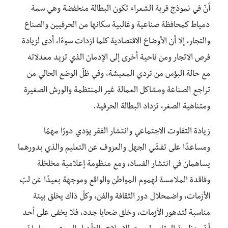
أنّ في نموذج قرية الشعراء تكون البطالة منخفضة وهي سمة
دمياط كمحافظة صناعية وغالبية سكانها من الحرفيين والصناع
والتجار، إلا أن الأوضاع الاقتصادية كلما ازدات سوءًا، أدى لزيادة
فرص الاتجار ومن ناحية أخرى إلى الإدمان الذي تزيد معدلاته
مع حالة البؤس من تردي المعيشة، وفي ظلّ الوضع الحالي من
تراجع الصناعة ومشاكل العمالة غير المنتظمة والورش الصغيرة
ومتناهية الصغر، تزداد البطالة الحرفية.
زيادة التفاوت الاجتماعي وانتشار الفقر يؤدي دورًا مهمًا
ومساعدًا على تفشّي الجهل والعزوف عن التعليم والذي بدورهما
يساهمان في انتشار الفساد، ومع منظومة إعلامية مخلخلة
وفاقدة الملامسة لهموم المواطن والواقع وموجهة بعيدًا عن لبّ
الأزمات، واضمحلال دور الثقافة والفن، وكلّ ذاك يخلق بيئة
مناسبة لتدهور الأزمات، وخلق ضحايا جدد، فلا يخفى على أحد