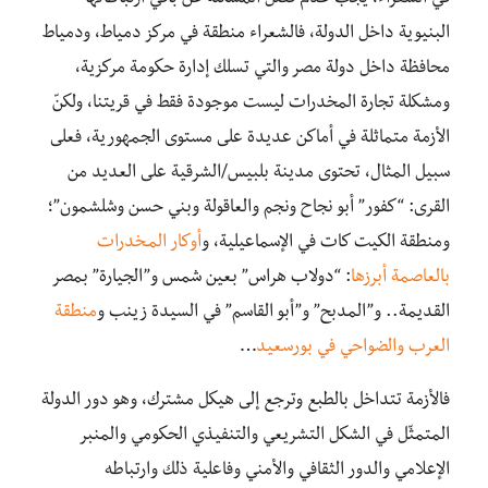
البنيوية داخل الدولة، فالشعراء منطقة في مركز دمياط، ودمياط
محافظة داخل دولة مصر والتي تسلك إدارة حكومة مركزية،
ومشكلة تجارة المخدرات ليست موجودة فقط في قريتنا، ولكنّ
الأزمة متماثلة في أماكن عديدة على مستوى الجمهورية، فعلى
سبيل المثال، تحتوى مدينة بلبيس/الشرقية على العديد من
القرى: “كفور” أبو نجاح ونجم والعاقولة وبني حسن وشلشمون”؛
ومنطقة الكيت كات في الإسماعيلية، و
أوكار المـخدرات
بالعاصمة أبرزها
: “دولاب هراس” بعين شمس و”الجيارة” بمصر
القديمة.. و”المدبح” و”أبو القاسم” في السيدة زينب و
منطقة
العرب والضواحي في بورسعيد
…
فالأزمة تتداخل بالطبع وترجع إلى هيكل مشترك، وهو دور الدولة
المتمثّل في الشكل التشريعي والتنفيذي الحكومي والمنبر
الإعلامي والدور الثقافي والأمني وفاعلية ذلك وارتباطه