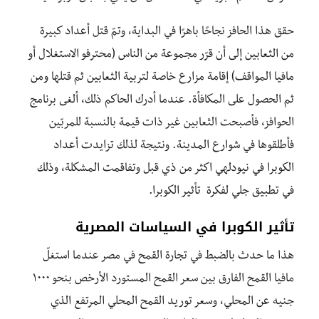
حقق هذا الحافز نجاحًا باهرًا في البداية، وتمّ قتل أعداد كبيرة
من الثعابين إلى أن قرّر مجموعة من الناس (محترفو الاستغلال أو
مافيا المواقف) إقامة مزارع خاصة لتربية الثعابين ثم قتلها ومن
ثم الحصول على المكافأة. عندما أدرك الحاكم ذلك، ألغى برنامج
الحوافز، فأصبحت الثعابين غير ذات قيمة بالنسبة للمربّين
فأطلقوها في شوارع المدينة. ونتيجة لذلك تزايدت أعداد
الكوبرا في نيودلهي اكثر من ذي قبل وتفاقمت المشكلة، وذلك
في تطبيق جلي لفكرة تأثير الكوبرا.
تأثير الكوبرا في السياسات المصرية
هذا ما حدث بالضبط في تجارة القمح في مصر عندما استغلّ
مافيا القمح الفارق بين سعر القمح المستورد الأرخص بنحو ١٠٠٠
جنيه عن المحلي، وسعر توريد القمح المحلي المرتفع الذي