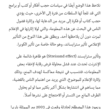
نلاحظ هذا الوضع أيضًا في سياسات حجب أفكار أو كتب أو برامج
التي قد تلجأ لها السلطات من فترة إلى الأخرى، حيث يؤدي
حجب كتاب أو فكرة إلى مزيد من الدعاية لها، وإثارة فضول
الناس في البحث عن هذه المعلومة، والتي لولا إثارتها في الإعلام
لمرّت دون أن يلاحظها أحد. ويطلق على هذا النوع من التأثير
الإعلامي تأثير سترايساند، وهو حالة خاصة من تأثير الكوبرا.
وتأثير سترايسند (Streisand effect) هو ظاهرة شائعة على
الإنترنت تحدث عند فشل محاولة فرض رقابة لإخفاء بعض
المعلومات، فتتسبب في نتيجة معاكسة لهدف المنع، وذلك
بإثارة الإعلام للموضوع، الذي يزيد من اهتمام الناس بالقضية،
مما يساهم في انتشارها بشكل أكبر بكثير مما لو لم يحاول
الطرف المانع من التستر أو الاحتجاج على نشرها أصلاً.
ويعود هذا المصطلح لحادثة وقعت في 2003 مع الممثلة باربرا