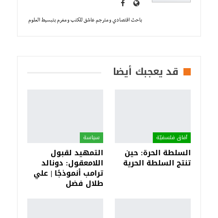
باحث اقتصادي و مترجم عاشق للكتب و مغرم بتبسيط العلوم
قد يعجبك أيضا
آفاق فلسفيّة‎
سياسة
السلطة الحرة: حين
التمهيد لقبول
تنتج السلطة الحرية
اللامعقول: دونالد
ترامب أنموذجًا | علي
طلال فضل