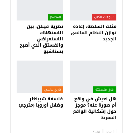
مراجعات الكتب
المجتمع
مثلث السلطة: إعادة
نظرية فيبلن: بين
توازن النظام العالمي
الاستهلاك
الجديد
الاستعراضي
والفستق الذي أصبح
بستاشيو
آفاق فلسفيّة‎
تاريخ عالمي
هل نعيش في واقع
فلسفة شبينغلر
أم صورة عنه؟ موجز
وضلال أوروبا (مترجم)
حول إشكالية الواقع
المفرط
السابق
التالي