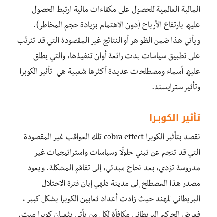
المالية العالمية للحصول على مكفاءات مالية ارتبط الحصول
عليها بارتفاع الأرباح (دون الاهتمام بزيادة حجم المخاطر).
ويأتي هذا ضمن الظواهر أو النتائج غير المقصودة التي قد تترتّب
على تطبيق سياسات بدت رائعة أوان تنفيذها، والتي يطلق
عليها أسماء ومصطلحات عديدة أكثرها شعبية هي تأثير الكوبرا
وتأثير سترايسند.
تأثير الكوبـرا
نقصد بتأثير الكوبرا cobra effect تلك العواقب غير المقصودة
التي قد تنجم عن تبني حلولًا وسياسات واستراتيجيات غير
مدروسة تؤدي، بعد نجاح مبدئي، إلى تفاقم المشكلة. ويعود
مصدر هذا المصطلح إلى مدينة دلهي إبان فترة الاحتلال
البريطاني للهند حيث زادت أعداد ثعابين الكوبرا بشكل كبير ،
فعرض الحاكم البريطاني مكافأة لكل من يأتي بثعبان كوبرا ميت.