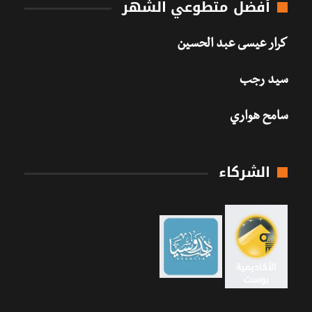
أفضل متطوعي الشهر
كرار عيسى عبد الحسين
سيد رجب
سامح هواري
الشركاء