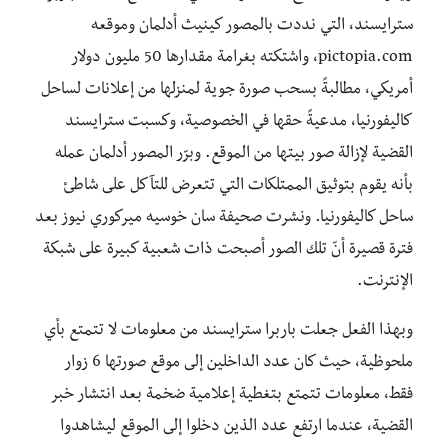
سترايسند، التي نددت بالمصور كينيث أدلمان وموقعه
pictopia.com، واشتكته بغرامة مقدارها 50 مليون دولار
أمريكي، مطالبةً بسحب صورة جوية لمنزلها من إعلانات لساحل
كاليفورنيا، مدعيةً حقها في الخصوصية، وكسبت سترايسند
القضية لإزالة صور بيتها من الموقع. وبرّر المصور أدلمان عمله
بأنه يقوم بتوثيق الممتلكات التي تتعرض للتآكل على شاطئ
ساحل كاليفورنيا. ونشرت صحيفة سان خوسيه ميركوري نيوز بعد
فترة قصيرة أنّ تلك الصور أصبحت ذات شعبية كبيرة على شبكة
الإنترنت.
وبهذا الفعل جعلت باربرا سترايسند من معلومات لا تتمتع بأي
ملحوظية، حيث كان عدد الداخلين إلى موقع صورتها 6 زوار
فقط، معلومات تتمتع بتغطية إعلامية ضخمة بعد انتشار خبر
القضية، عندما ارتفع عدد الذين دخلوا إلى الموقع ليشاهدوا