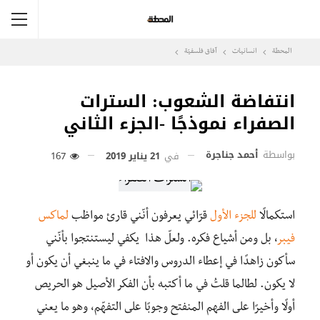
المحطة
انسانيات
آفاق فلسفيّة‎
انتفاضة الشعوب: السترات
الصفراء نموذجًا -الجزء الثاني
بواسطة
أحمد جناجرة
في
21 يناير 2019
167
استكمالًا
للجزء الأول
قرّائي يعرفون أنّني قارئ مواظب
لماكس
فيبر
، بل ومن أشياع فكره. ولعلّ هذا يكفي ليستنتجوا بأنّني
سأكون زاهدًا في إعطاء الدروس والافتاء في ما ينبغي أن يكون أو
لا يكون. لطالما قلتُ في ما أكتبه بأن الفكر الأصيل هو الحريص
أولًا وأخيرًا على الفهم المنفتح وجوبًا على التفهّم، وهو ما يعني