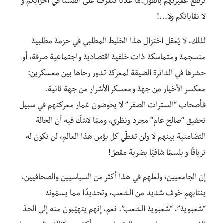
ترتفع عقيرتهم بالقول:ما عُدنا نتعرف على أنفسنا في أحزابكم و
لا نقاباتكم ولا…!
لذلك، لا يُعقل اختزال هذا الخليط المطلبي في حزمة مطلبية
منسجمة ومتماسكة ذات خلفية اقتصادية واجتماعية صرفة، أو
حشرها في الدائرة الضيقة لمعركة تدور رحاها بين معسكرين:
معكسر الأخيار من جهة ومعسكر الأشرار من جهة ثانية.
فـأصحاب “السترات الصفر” لا يخوضون غمار معركتهم في سبيل
تحقيق “صالح عام” مجرد ونظري، وممّا لاشكّ فيه أن الحالة
التضامنية بينهم لا ولن تغطّي كل بؤس هذا العالم، لن تكون له
ترياقًا و بلسمًا شافيًا بضربة مقصّ!
إن الجامعيين، ولعلهم في هذا أكثر من السياسيين والصحافيين،
ينتابهم خوف شديد من الشعب، وتحديدًا مما يسمّونه
“شعبوية”، “شعبوية الشعب”. نعم، إنهم يتهيّبون منه إلى الحدّ