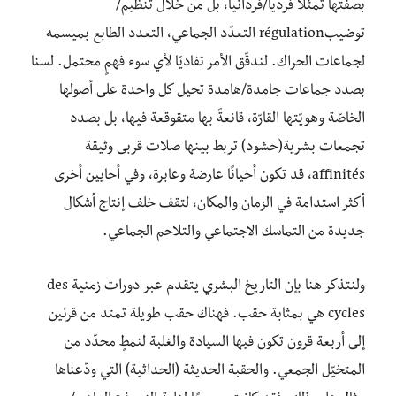
بصفتها تمثلا فرديا/فردانيا، بل من خلال تنظيم/
توضيبrégulation التعدّد الجماعي، التعدد الطابع بميسمه
لجماعات الحراك. لندقّق الأمر تفاديًا لأي سوء فهمٍ محتمل. لسنا
بصدد جماعات جامدة/هامدة تحيل كل واحدة على أصولها
الخاصّة وهويّتها القارّة، قانعةً بها متقوقعة فيها، بل بصدد
تجمعات بشرية(حشود) تربط بينها صلات قربى وثيقة
affinités، قد تكون أحيانًا عارضة وعابرة، وفي أحايين أخرى
أكثر استدامة في الزمان والمكان، لتقف خلف إنتاج أشكال
جديدة من التماسك الاجتماعي والتلاحم الجماعي.
ولنتذكر هنا بإن التاريخ البشري يتقدم عبر دورات زمنية des
cycles هي بمثابة حقب. فهناك حقب طويلة تمتد من قرنين
إلى أربعة قرون تكون فيها السيادة والغلبة لنمطٍ محدّد من
المتخيّل الجمعي. والحقبة الحديثة (الحداثية) التي ودّعناها