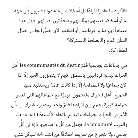
فالأفراد ما عادوا أفرادًا بل أشخاصًا، وما عادوا يشعرون بأن جهة
ما أو أشخاصًا بعينهم يمثّلونهم ويتحدّثون بصوتهم. فهل هذا
معناه أنهم صاروا فردانيين أو افتقدوا لأي حسٍّ ايجابي حيال
الشأن العام والمصلحة المشتركة؟
قطعًا، كلا.
هي جماعات يجمعها قَدَرٌles communautés du destin أهل
الحراك ليسوا فردانيين بالمطلق، فهم لا يتصوّرون الخير إلّا إذا
كان جماعيًا ولا المصلحة إلّا إذا كانت عامّة ويستفيد منها
الجميع. أهل الحراك مُلتحمون يوميًا مع جماعاتهم التي تغدو
جماعة كبيرة يجمع بين أفرادها قدَرٌ واحد ومصير مشترك. يتعلّق
الأمر في الحراك بجماعات تندفع باتجاه الأُنسيةla socialité،
والقرب la proximité، تجعل من كلّ واحد فيها ذرّة في كلٍّ
جمعي، ولا تتحرّج من تعريفه انطلاقًا من انتماءاته لقبائل شتى.