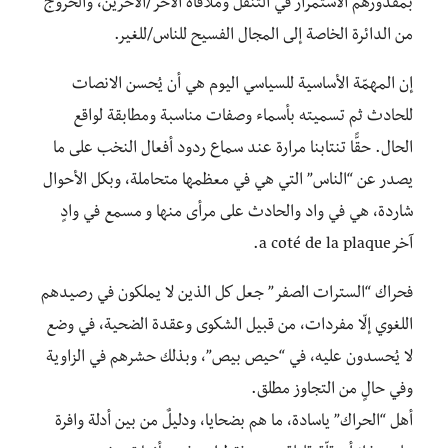
بمقدورهم الاستمرار في التنقّل وملاقاة الآخر/الآخرين، والخروج
من الدائرة الخاصة إلى المجال الفسيح للناس/للغير.
إن المهمّة الأساسية للسياسي اليوم هي أن يُحسن الانصات
للحادث ثم تسميته بأسماء وصفات مناسبة ومطابقة لواقع
الحال. حقًّا تنتابنا مرارة عند سماع ردود أفعال النخب على ما
يصدر عن “الناس” التي هي في معظمها متحاملة، وبكل الأحوال
شاردة، هي في واد والحادث على مرأى منها و مسمع في وادٍ
آخرa coté de la plaque.
فحراك “السترات الصفر” جعل كل الذين لا يملكون في رصيدهم
اللغوي إلّا مفردات، من قبيل الشكوى وعقدة الضحية، في وضع
لا يُحسدون عليه، في “حيص بيص”، وبذلك حشرهم في الزاوية
وفي حالٍ من التجاوز مطلق.
أهل “الحراك” ياسادة، ما هم بضحايا، ودليلٌ من بين أدلة وافرة