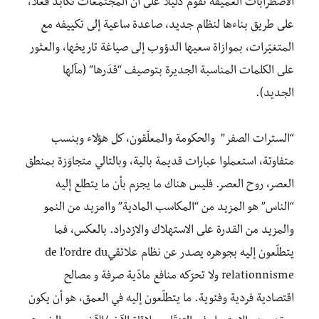
الاضطرابات العميقة تقوم دليلًا على أن المجتمعات تكابد فعلًا،
على طريق بناءها لنظام جديد، صاعدة ساعية إلى تكييفه مع
المتغيّرات، بموازاة سعيها الدؤوب إلى صياغة تاريخها، والعثور
على الكلمات المناسبة الجديرة بتوصيف “قدَرها” (مآلها
الجديد).
“السترات الصفر” والحكومة والمعلّقون، كل هؤلاء وبنسب
متفاوتة، استعملوا عبارات قديمة بالية، وبالتالي متجاوَزة بمنطق
العصر، روح العصر. فليس هناك ما يجزم بأن ما يتطلع إليه
“الناس” هو المزيد من “المكاسب المادية” واامزيد من النمو
والمزيد من القدرة على الاستهلاك والازدراد. بالعكس، فما
يتطلّعون إليه بجوهره يصدر عن نظام علائقيde l’ordre du
relationnisme ولا تحرّكه منافع مادّية صرفة و مصالح
اقتصادية فردية وفئوية. ما يتطلّعون إليه في العمق، هو أن يكون