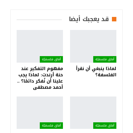
قد يعجبك أيضا
آفاق فلسفيّة‎
آفاق فلسفيّة‎
لماذا ينبغي أن نقرأ
مفهوم التفكير عند
الفلسفة؟
حنة أرندت: لماذا يجب
علينا أن نُفكر دائمًا؟ ..
أحمد مصطفى
آفاق فلسفيّة‎
آفاق فلسفيّة‎