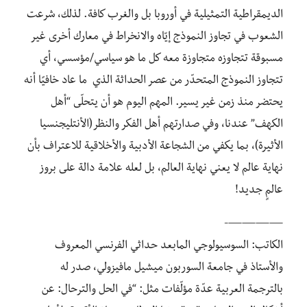
الديمقراطية التمثيلية في أوروبا بل والغرب كافة. لذلك، شرعت
الشعوب في تجاوز النموذج إيّاه والانخراط في معارك أخرى غير
مسبوقة تتجاوزه متجاوزة معه كل ما هو سياسي/مؤسسي، أي
تتجاوز النموذج المتحدّر من عصر الحداثة الذي ما عاد خافيًا أنه
يحتضر منذ زمن غير يسير. المهم اليوم هو أن يتحلّى “أهل
الكهف” عندنا، وفي صدارتهم أهل الفكر والنظر(الأنتليجنسيا
الأثيرة)، بما يكفي من الشجاعة الأدبية والأخلاقية للاعتراف بأن
نهاية عالم لا يعني نهاية العالم، بل لعله علامة دالة على بروز
عالمٍ جديد!
————-
الكاتب: السوسيولوجي المابعد حداثي الفرنسي المعروف
والأستاذ في جامعة السوربون ميشيل مافيزولي، صدر له
بالترجمة العربية عدّة مؤلّفات مثل: “في الحل والترحال: عن