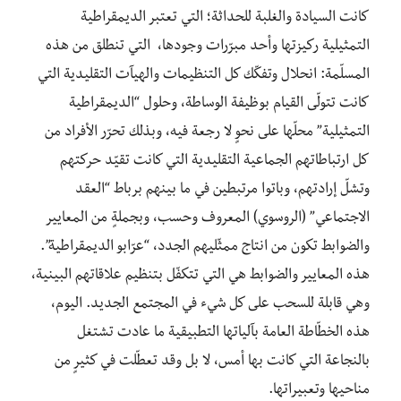
كانت السيادة والغلبة للحداثة؛ التي تعتبر الديمقراطية
التمثيلية ركيزتها وأحد مبرّرات وجودها، التي تنطلق من هذه
المسلّمة: انحلال وتفكّك كل التنظيمات والهيآت التقليدية التي
كانت تتولّى القيام بوظيفة الوساطة، وحلول “الديمقراطية
التمثيلية” محلّها على نحوٍ لا رجعة فيه، وبذلك تحرّر الأفراد من
كل ارتباطاتهم الجماعية التقليدية التي كانت تقيّد حركتهم
وتشلّ إرادتهم، وباتوا مرتبطين في ما بينهم برباط “العقد
الاجتماعي” (الروسوي) المعروف وحسب، وبجملةٍ من المعايير
والضوابط تكون من انتاج ممثّليهم الجدد، “عرّابو الديمقراطية”.
هذه المعايير والضوابط هي التي تتكفّل بتنظيم علاقاتهم البينية،
وهي قابلة للسحب على كل شيء في المجتمع الجديد. اليوم،
هذه الخطّاطة العامة بآلياتها التطبيقية ما عادت تشتغل
بالنجاعة التي كانت بها أمس، لا بل وقد تعطّلت في كثيرٍ من
مناحيها وتعبيراتها.