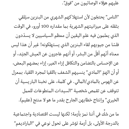
عليهم هؤلاء الوصائيون من “فوق”.
“الناس” يحتجّون لأن استهلاكهم الشهري من البنزين سيُلقي
بثقله على ميزانيتهم الشهرية بما مقداره 100 أورو، في الوقت
الذي يعلمون فيه علم اليقين أن معظم السياسيين لا يسدّدون
فلسًا من جيوبهم لقاء البنزين الذي يستهلكونه! غير أن هذا ليس
معناه أنّهم أقلّ من البشر، أو أنهم عاجزون عن العيش الجيّد، أو
عن الإحساس بالتضامن والتكافل إزاء الغير، إزاء بعضهم البعض،
أو أن الهمّ “المادي” ينسيهم الشغف باللقيا لمجرد اللقيا، بمعزل
عن الهوس بالمادي/المالي. في كلمة، على نخبنا الباريسية أن
تتوقف عن تقمص شخصية “السيدات المتطوعات للعمل
الخيري” وإنتاج خطابهن الجارح بقدر ما هو لا منتج (عقيم).
ما من شكٍّ في أننا نمرّ بأزمة؛ لكنها ليست اقتصادية واجتماعية
بالدرجة الأولى، بل أزمة تؤشر على تحول نوعي في “الباراديغم”