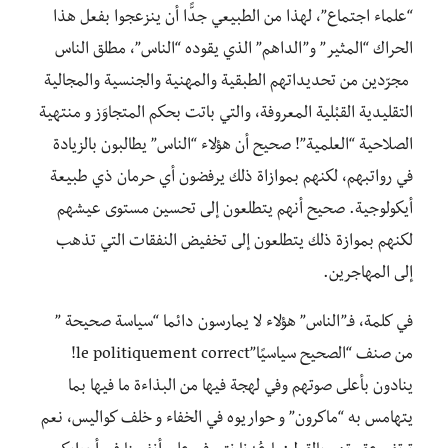
“علماء اجتماع”، لهذا من الطبيعي جدًّا أن ينزعجوا بفعل هذا
الحراك “المثير” و”الداهم” الذي يقوده “الناس”، مطلق الناس
مجرّدين من تحديداتهم الطبقية والمهنية والجنسية والمجالية
التقليدية القبْلية المعروفة، والتي باتت بحكم المتجاوَز و منتهية
الصلاحية “العلمية”! صحيح أن هؤلاء “الناس” يطالبون بالزيادة
في رواتبهم، لكنهم بموازاة ذلك يرفضون أي حرمان ذي طبيعة
أيكولوجية. صحيح أنهم يتطلعون إلى تحسين مستوى عيشهم
لكنهم بموازة ذلك يتطلعون إلى تخفيض النفقات التي تذهب
إلى المهاجرين.
في كلمة، فـ”الناس” هؤلاء لا يمارسون دائما “سياسة صحيحة ”
من صنف “الصحيح سياسيًا”le politiquement correct!
ينادون بأعلى صوتهم وفي لهجة فيها من البذاءة ما فيها بما
يتهامس به “ماكرون” و حواريوه في الخفاء و خلف كواليس، نعم