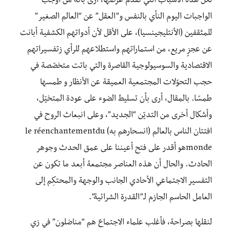
لكل هذه الأسباب التي تقدّم عرضها، أرى بأنه من أوجب
الواجبات اليوم النأي بالنفس و”العقل” عن “العالم الصغير”
للمثقفين (الأنتليجينسيا)، على الأقل لأن أدواتهم الكشفية أبانت
عن عجزٍ مريع، من استماراتهم واستطلاعهم للرأي زتفسيراتهم
الاقتصادية والسوسيولوجية القاصرة والتي باتت متخصّصة في
حجب التحوّلات المجتمعية العميقة عن الأنظار و طمسها
طمسًا. بالمقال، أرى بأن تسليط الضوء على عودة المتخيّل،
وأشكال أخرى من التديّن “الجديد”، وعلى انبعاث الروح في
افتتان الناس بالعالم (انسحارهم به) le réenchantementdu
mondeهو أقدر على فتح أعيننا على عمق الحدث وجوهر
الحادث. والحال أن هذه العناصر مجتمعة أبعد ما تكون عن
التفسير الاجتماعي الأحادي الجانب والوجهة والمحتكِم إلى
العامل الحاسم الجازم لـ”القدرة الشرائية”.
لنقلها بصراحة، فأغلب علماء الاجتماع هم “مناضلون” في زي