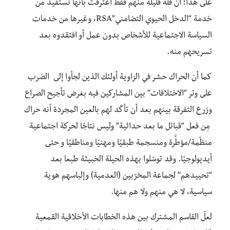
على هذا؛ أن قلّة قليلة منهم فقط اعترفت بأنها تستفيد من
خدمة “الدخل الحيوي التضامني”RSA، وغيرها من خدمات
السياسة الاجتماعية للأشخاص بدون عمل أو افتقدوه بعد
تسريحهم منه.
كما أن الحراك حشر في الزاوية أولئك الذين لجأوا إلى الضرب
على وتر “الاختلافات” بين المشاركين فيه بغرض تأجيح الصراع
وزرع التفرقة بينهم بعد أن تأكّد لهم بالعين المجردة أنه حراك
مِن فعل “قبائل ما بعد حداثية” وليس نتاجًا لحركة اجتماعية
منظّمة/مؤطَّرة ومنسجمة طبقيًا ومهنيًا ومناطقيًا و حتى
أيديولوجيًا. وقد توسّلوا بهذه الحيلة الخبيثة طبعا بعد
“تحييدهم” لجماعة المخرّبين (العدمية) وإلباسهم هوية
سياسية، لا هي منهم ولا هم منها.
لعلّ القاسم المشترك بين هذه الخطابات الأخلاقية القمعية