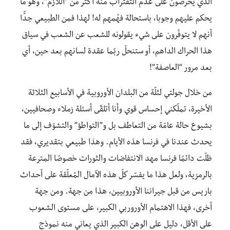
الذي يحرصون على عدم التقتراب منه أكثر من “اللازم”، وهو ما
يحكم عليهم وجوبا، باستحالة فهْمهم له! لهذا فمن الطبيعي جدًّا
أنهم لا يتوفّرون على شيء يقولونه للشعب عن الشعب في سياق
هذا الحراك الداهم، أو ستنحلّ ربّما عقدة لسانهم بعد حين، أي
بعد مرور “العاصفة”!
من خلال جولتي لثلّة من البلدان الأوروبية في الأسابيع الثلاثة
الأخيرة، تملّكني إحساس قوي وأنا أتلقّى أسئلة زملاء وصحافيين،
بشيوع حالة عامّة من التعاطف بل و”التواطؤ” والتشوّف إلى ما
يحدث عندنا في فرنسا هذه الأيام. وهذا طبيعي بتقديري، فقد
ظلّت دائمًا فرنسا مهد الانتفاضات والثورات خصوصًا المترعة
بالرمزية، ولعل هذا ما يفسّر كلّ هذه الآمال المُعلّقة على أحداث
باريس من قبل جيراننا الأوروبيين، هذا من جهة. ومن جهة
أخرى، فهذا الاهتمام الأوروربي الكبير، على مستوى الشعوب
على الأقل، دليل على الوهن الكبير الذي يعاني منه نموذج