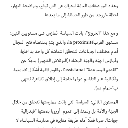
وهذه المواصفات العامّة للحراك هي التي توقِّع، وبواضحة النهار،
لحظة خروجنا من طور الحداثة إلى ما بعدها.
و مع هذا “الخروج”، باتت السياسة تُمارَس على مستويين اثنين:
مستوى القربla proximité، والذي يتمّ بمقتضاه فتح المجال
أمام مختلف الجماعات لتتحقّق انتعاشة كل واحد بداخلها،
وتُمارَس الهبّة والهبّة المضادة(البوتلاش الشهير) بديلًا عن
“تقديم المساعدة” l’assistanat، وتقوم قائمة أشكال تضامنية
وتكافلية عبر التقاسم دونما حاجة إلى إطلاق تظاهرة تنتهي
ب”حمام دم”.
المستوى الثاني: السياسة التي باتت ممارستها تتحقّق من خلال
الجهة والأمّة بل وتمتدّ إلى عموم أوروبا بصفتها “فيدرالية
جهات”. صرنا فعلًا أمام طريقة مغايرة في ممارسة السياسة، لا