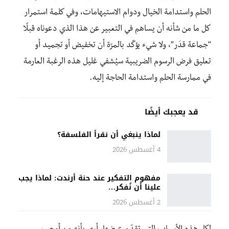
الحلم واستدامة الخيال ودوام الاستيهامات، وفي كلمة استمرار
كل ما من شأنه أن يساهم في التعبير عن هذا الذي دعوناه قبلًا
“جماعة قدَر”، ولا شيء يؤكّد بالمرّة أن تخفيض أو تجميد أو
تعليق فرض الرسوم الضريبية سيُشفي غليل هذه الرغبة العارمة
في ممارسة الحلم واستدامة الحاجة إليه.
قد يعجبك أيضًا
لماذا ينبغي أن نقرأ الفلسفة؟
4 أغسطس 2026
مفهوم التفكير عند حنة أرندت: لماذا يجب
علينا أن نُفكر…
2 أغسطس 2026