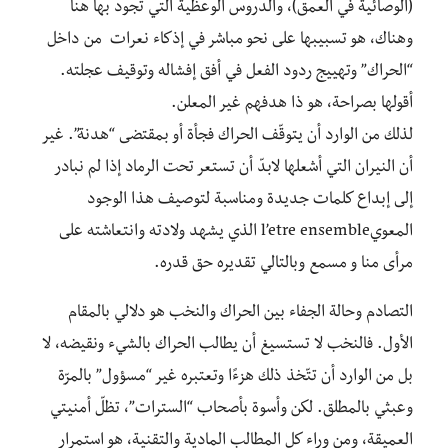
(الوصائية في العمق)، والدروس الوعظية التي تجود بها هنا
وهناك، هو تسبيبها على نحو مباشر في إذكاء نعرات من داخل
“الحراك” وتهييج ردود الفعل في أفق إفشاله وتوقيف عجلته.
أقولها بصراحة، هو ذا هدفهم غير المعلن.
لذلك من الوارد أن يتوقّف الحراك فجأة أو بمقتضى “هدنة”. غير
أن النيران التي أشعلها لابدّ أن تستعر تحت الرماد إذا لم نبادر
إلى إبداع كلمات جديدة ومناسبة لتوصيف هذا الوجود
المعويl’etre ensemble الذي يشهد ولادته وانتعاشته على
مرأى منا و مسمع وبالتالي تقديره حق قدره.
التصادم وحالة الجفاء بين الحراك والنخب هو دلالي بالمقام
الأول. فالنخب لا تستسيغ أن يطالب الحراك بالشيء ونقيضه، لا
بل من الوارد أن تتّخذ ذلك هزءًا وتعتبره غير “مسؤول” بالمرّة
وعبثي بالمطلق. لكن وأسوة بأصحاب “السترات”، تظلّ أمنيتي
العميقة، ومن وراء كل المطالب المادية والتقنية، هو استمرار