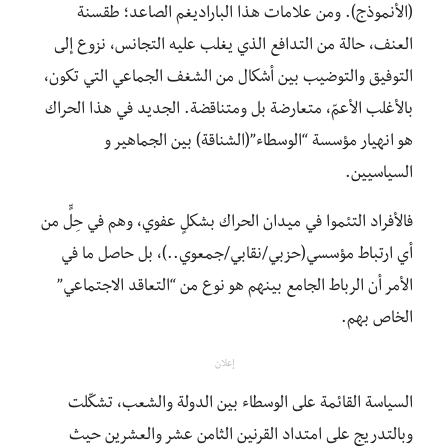
(الأنموذج). ومن علامات هذا الباراديغم الصاعد؛ طقسنة
العنف، حالة من التدافع الذي يغلب عليه التجانس، نزوع إلى
التوفيق والتوضيب بين أشكال من الشغف الجماعي التي تكون،
بالأغلب الأعمّ، متعارضة بل ومتناقضة. الجديد في هذا الحراك
هو انهيار مؤسسة “الوسطاء”(الشناقة) بين الجماهير و
السياسيين.
فالأفراد التئموا في ميدان الحراك بشكلٍ عفوي، وهم في حِلٍّ من
أي ارتباط مؤسسي(حزبي/نقابي/جمعوي..)، بل حاصل ما في
الأمر أن الرباط الجامع بينهم هو نوع من “التعاقد الاجتماعي”
الخاص بهم.
إعلان
السياسة القائمة على الوسطاء بين الدولة والشعب، تشكّلت
وبالتدريج على امتداد القرنين الثامن عشر والعشرين حيث