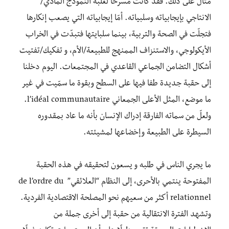
مثال على ذلك. فقد كانت مسرحًا لغلبة النموذج المادي/
الانتاجي بإيجابياته وسلبياته. أمّا إيجابياته التي يصعب إنكارها
فتجلّت في الصحة والتربية، بينما سلبايتها فتبدّت في الخراب
الأيكولوجي، والاستنزاف الممنهج للطبيعة/الأم، و تفكيك/تفتيت
أشكال التضامن الجماعي القاعدي في المجتمعات. اليوم دخلنا
إلى حقبة جديدة طفا فيها على السطح وبقوة ما سمّيت في غير
ما موضع، المثل الأعلى الجمعاني l’idéal communautaire.
ولعلّ من سماته الفارقة إدراك الإنسان بأنه ما عاد بمقدوره
السيطرة على الطبيعة وإخضاعها لمشيئته.
ما يجري الناس في طلبه و يسعون لتحقيقه في هذه الحقبة
المفتوحة ينتمي بالأحرى، إلى النظام “العلائقي” de l’ordre du
relationnel أكثر من سعيهم نحو المصلحة الاقتصادية الفردية.
وتشهد الفترة الانتقالية من حقبة إلى أخرى جملة من