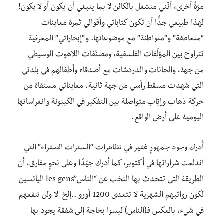
مرّةً أخرى، أنّني منشغل بالكائن لا بما ينبغي أن يكون أو لا يكون!
لهذا طبيعي جدًّا أن تكون كتاباتي وأقوالي ثمرة معاينات
“متعاطفة” و”متواطئة” مع موضوعاتها. و”إبحاراتي” المعرفية
تتراوح بين المؤلّفات الفلسفية، ومصنّفات اللاهوت الوسيطي
من جهة، والحانات والدردشات مع أصدقاء وأطفالهم في بلدتي
التي شهدت مسقط رأسي من جهة ثانية. معايناتي مستقاة من
حركة ذهاب وإيّاب متواصلة بين التفكير في الكينونة وانغراساتها
اليومية على أرض الواقع.
أُدرك وجود جمهورٍ غفير في تظاهرات “السترات الصفراء” التي
اندلعت شراراتها في أكتوبر، كما أدرك جيّدًا وعلى نحوٍ مفارق، أن
الطريقة التي تتحدث بها النخب عن “الناس”les gens اليائسين
لكون رواتبهم الشهرية لا تتعدى 1200 أورو ..إلخ لا ولن تنفعهم
في شيء، بالعكس فـ(الناس) ليسوا بحاجة إلى شفقة يجود بها