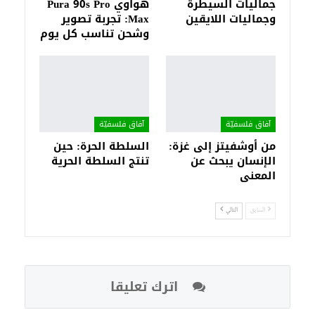
جماليات السيطرة
هواوي Pura 90s Pro
وجماليات اللايقين
Max: تجربة تصوير
وشحن تناسب كل يوم
آفاق فلسفيّة‎
آفاق فلسفيّة‎
من أوشفيتز إلى غزة:
السلطة الحرة: حين
الإنسان يبحث عن
تنتج السلطة الحرية
المعنى
السابق
التالي
اترك تعليقا