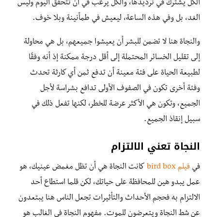
الكل يشترك في ترديدها، والكل يرغب في أن تتحقق اليوم وليس
الغد، بل وفي هذه الساعة، ليعيش في طمأنينة وبلا خوف.
والنجاة هنا لا تضمن للبشر أن يعيشوا جميعهم، بل هي محاولة
إلى تقليل الخسائر المحتملة إلى أقل درجة ممكنة إذ أنه وفقًا
لطبيعة الحياة على فئة معينة أن تدفع ثمن أي كارثة تحدث
وفئة أخرى تكون في الصفوف الأولى تدافع بشراسة لأجل
الجميع، وتكون هي الأكثر عرضة للخطر، لكنها تفعل ذلك في
سبيل إنقاذ الجميع.
النجاة تعني الالتزام
في
فيلم bird box
كانت النجاة هي أن تظل مغمض عينيك، هو
عمل يبدو هين للمحافظة على حياتك، لكن قلما استطاع أحد
الالتزام به فحجم الأحداث والتأثيرات تجعل الناس هنا يبتعدون
عن شط النجاة ويتعرضون للموت. مفهوم النجاة في الغالب هو