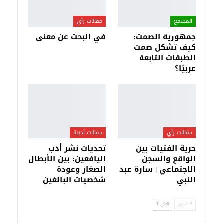
المجتمع
مقالات رأي
جمهورية الصمت:
في البحث عن معنى
كيف تشكل صمت
الطبقات التابعة
عربيًا؟
مقالات رأي
مقالات أدبية
حرية الفتيات بين
تحديات نشر أدب
الواقع والسجن
اليافعين: بين الأبطال
الاجتماعي | سارة عبد
الصغار وعودة
النبي
شخصيات البالغين
السابق
التالي