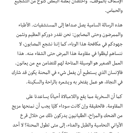
الإسعاف بالموقف، واحتضان بعضه البعض كنوع من التشجيع
والحماس.
هذه الرسالة السامية يصل صداها إلى المستشفيات. الأطباء
والممرضون وحتى المصابون: نحن نقدر دوركم العظيم ونثمن
جهودكم في مكافحة هذا الوباء، كما إننا نشجع المصابون، لا
ننساهم ليظلوا في مقاومة هذا المرض حتى الشفاء منه. هذا
العمل الصغير هو الوسيلة المتاحة لهم للتضامن مع من يعانون.
فالإنسان الذي يستطيع أن يفعل شيء في المحنة يكون قد شارك
في النجاة، هو عمل يفتخر به ويشعره بالراحة والسكينة.
كما أن السخرية مما يقع واللامبالاة أحيانًا يساعدنا على
المقاومة. فالحقيقة وإن كانت سوداء كليًا يجب أن نمنحها مزيج
من الضحك والمزاح، الطليانيون يدركون ذلك من خلال قرع
الأواني النحاسية والطبل والغناء، إلى متى تطول المحنة؟ لا أحد