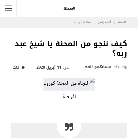
المحطة
آداب وفنون
مقالات رأي
كيف ننجو من المحنة يا شيخ عبد
ربه؟
بواسطة
مساهمو المحطة
في
11 أبريل 2020
233
المحنة