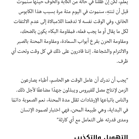
يعلم، لكن إن ظللنا في حالة من الكآبة والخوف حينها سنموت
قبل أن تنتهِ، سنموت في اليوم مئة مرة بسبب هذا الكابوس
الخانق، وفي الوقت نفسه لا تدفعنا اللامبالاة إلى عدم الالتفات
لكل ما يقال أو ما يجب فعله، فمقاومة البكاء يكون بالضحك،
ومقاومة الحزن بقرع أبواب السعادة، ومقاومة المحنة بالصبر
والالتزام والشجاعة. إننا قادرون على ذلك في كل وقت وتحت أي
ظرف.
“يجب أن ندرك أن عامل الوقت هو الحاسم، أطباء يصارعون
الزمن لإنتاج مصل للفيروس ويبذلون جهدًا مضاعفًا لأجل ذلك.
والناس باتباعها الإرشادات تقلل مدة المحنة، نعم الصعوبة دائمًا
في البداية، وهي طبيعة المحن، فهي اختبار لصمود الإنسان
ومدى قدرته على التعامل مع أي كارثة”
التهويل والتكذيب