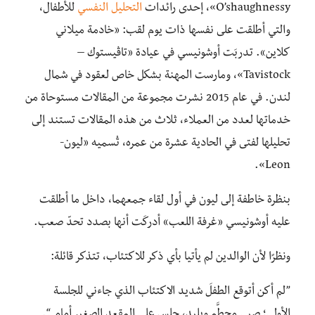
O’shaughnessy»، إحدى رائدات
التحليل النفسي
للأطفال،
والتي أطلقت على نفسها ذات يوم لقب: «خادمة ميلاني
كلاين». تدربَت أوشونيسي في عيادة «تاڤيستوك –
Tavistock»، ومارست المهنة بشكل خاص لعقود في شمال
لندن. في عام 2015 نشرت مجموعة من المقالات مستوحاة من
خدماتها لعدد من العملاء، ثلاث من هذه المقالات تستند إلى
تحليلها لفتى في الحادية عشرة من عمره، تُسميه «ليون-
Leon».
بنظرة خاطفة إلى ليون في أول لقاء جمعهما، داخل ما أطلقت
عليه أوشونيسي «غرفة اللعب» أدركَت أنها بصدد تحدّ صعب.
ونظرًا لأن الوالدين لم يأتيا بأي ذكر للاكتئاب، تتذكر قائلة:
”لم أكن أتوقع الطفلَ شديد الاكتئاب الذي جاءني للجلسة
الأولى؛ صبي محطَّم وبليد، جلس على المقعد الصغير أمامي“.