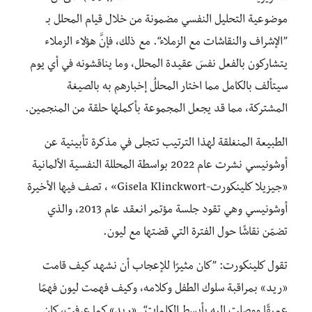
موضوعية التحليل النفسي مضمونة من خلال قيام المحلل بـ
”الإشراف والنقاشات مع الزملاء“. مع ذلك، فإنَّ هؤلاء الزملاء
يتشاركون بالفعل نفسَ عقيدة المحلل، وما يناقشونه في أي يوم
سيتألف بالكامل مما اختار المحللُ إخبارهم به بالصيغة
المشتركة، مما قد يجعل المجموعة بأكملها حلقة من المنجمين.
الطبيعة المنغلقة لهذا الترتيب تتجلى في مذكرة تأبينية عن
أوشونيسي نشرت عام 2022 بواسطة المحللة النفسية الألمانية
«جيزيلا كلينكورت-Gisela Klinckwort» ، تصف فيها الأخيرة
أوشونيسي وهي تقود جلسة مؤتمر انعقد عام 2013، والذي
تضمّن نقاشًا حول الفترة التي قضتها مع ليون.
تقول كلينكورت: ”كان مثيرًا للإعجاب أن نشهد كيف قامت
«ريد» بمراقبة سلوك الطفل وكلامه، وكيف فهمت ليون فهمًا
عميقًا ووصلت إليه بأبسط الكلمات“. «ريد» كما عرفت، كان