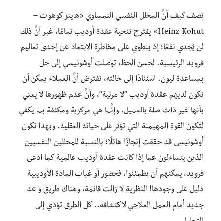
تصف كيف أنَّ المحلل النفسي النمساوي «هاينز كوهوت –
Heinz Kohut» يقترح تنحية عقدة أوديب تمامًا، غير أنَّ ذلك
لن يُجدي نفعًا؛ إذ ينطوي على مخاطرة الابتعاد عن إحدى تعاليم
فرويد الرئيسية. لحسن الحظ، توصلت أوشونيسي إلى حل
بمساعدة ليون. استنادًا إلى حالته، تفترض أنَّ العملاء يمكن أن
تكون لديهم عقدة أوديب ”لا مرئية“، وأنَّ عدم ظهورها لا يعني
بأنها غير ذات صلة بالعميل، وإنَّما هي مركزية ومكثفة بما يكفي
لتكون القوة المهيمنة التي تؤثر على حياته العقلية. وبهذا تكون
أوشونيسي قد حققت إنجازًا هائلًا؛ بالنسبة للمحللين النفسيين
الذين يتساءلون عما إذا كانت عقدة أوديب عالمية كما ادعى
فرويد، يمكنهم أن يطمئنوا، فحضور أو غياب المادة الأوديبية
دليل على وجودها! النظرية لا زالت قائمة، وهناك طريق واعد
جديد أمام العمل العلاجي لاكتشافه.. كل الطرق تؤدي إلى