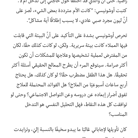
راضيًا. حتى أنَّ والديّ قد اختلفا حول حاجتي إلى تدخل أم لا.
كتبت أوشونيسي: ”كانت الأم مترددة بعض الشيء، تُصرّ على
أنَّ ليون مجرد صبي عادي، لا يسبب إطلاقًا أية مشاكل“.
تحرص أوشونيسي بشدة على التأكيد على أنَّ البيئة التي قابلت
فيها العملاء كانت بيئة سريرية. ولكن، لو كانت كذلك حقًا، لكان
من المفترض لعملية تشخيصها وعلاجها للمشكلات أن تكون
أكثر صرامة. سيتوقع المرء أن يطرح المعالج الحقيقي أسئلة أكثر
تحقيقًا. هل هذا الطفل مضطرب حقًا؟ لو كان كذلك، هل يحتاج
أربع ساعات أسبوعيًا من العلاج؟ هل الفوائد المحتملة للعلاج
تفوق أضرار إبعاده عن دروسه وعن التواصل الاجتماعي؟ وحتى لو
توافقت كل هذه النقاط، فهل التحليل النفسي هو التدخل
المناسب؟
كان تأويلها لإجاباتي غالبًا ما يبدو سخيفًا بالنسبة إليّ، وتزايدت