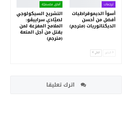
ترجمات
آفاق فلسفيّة‎
أسوأ الديموقراطيات
التشريح السيكولوجي
أفضل من أحسن
لصيَّادي سراييڤو:
الديكتاتوريات (مترجم)
الملامح المفزعة لمن
يقتل من أجل المتعة
(مترجم)
السابق
التالي
اترك تعليقا