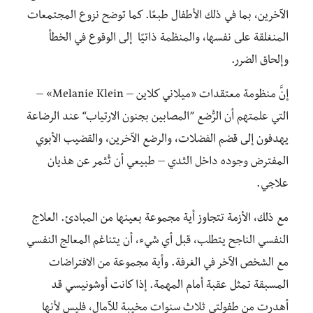
الآخرين، بما في ذلك الأطفال طبعًا. كما توضح نزوع المجتمعات
المنغلقة على نفسها، والمنظمة ذاتيًا إلى الوقوع في الخطأ
وإلحاق الضرر.
إنَّ منظومة معتقدات «ميلاني كلاين – Melanie Klein» –
التي علمتهم أن الرُّضع ”المصابين بجنون الارتياب“ عند الرضاعة
يهدفون إلى قضم الفضلات، والرضع الآخرين، والقضيب الأبوي
المفترض وجوده داخل الثدي – طبيعي أن تُثمر عن هذيان
علاجي.
مع ذلك، الأزمة تتجاوز أية مجموعة بعينها من المبادئ. العلاج
النفسي الناجح يتطلب، قبل أي شيء، أن يتناغم المعالج النفسي
مع الشخص الآخر في الغرفة. وأية مجموعة من الافتراضات
المسبقة تمثل عقبة أمام المهمة. إذا كانت أوشونيسي قد
أهدرت من طفولتي ثلاث سنوات مخيبة للآمال، فليس لأنها