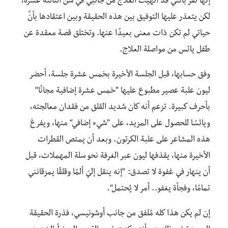
إنها تُقر بأنني قد أنهيت العلاج من جانبي في سن الثالثة عشرة،
لكن يتعذر عليها التوفيق بين هذه الحقيقة وبين اعتقادها بأنَّ
حياتي لم تكن ذات معنى بعيدًا عنها. وتختلق قصة معقدة عن
طفل يائس من مواصلة العلاج.
وفق حسابها، قبل الجلسة الأخيرة بخمس عشرة جلسة، أحضر
ليون علبة عصير مطبوع عليها ”خمس عشرة إضافية مجانًا“
بأحرف كبيرة. تزعم أنه كان شديد القلق من فقدان معالجته،
ويائسًا للحصول على المزيد، على ”شيء إضافي“ منها، ويفرغ
هذه المشاعر على علبة الكرتون. وبعد أن يمتص القطرات
الأخيرة منها، يقذفها ليون عبر الغرفة نحو سلة المهملات، قبل
أن ينهار في غفوة لا تصدق: ”إنه ينقل إليّ ألمًا وقلقًا يمزقانني
تمامًا، وفجأة يغفو.. أمر لا يُحتمل“.
إن لم يكن هذا كله مُلفق من جانب أوشونيسي، فذرة الحقيقة