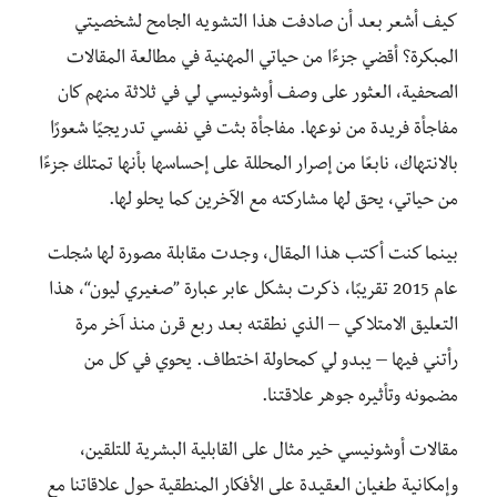
كيف أشعر بعد أن صادفت هذا التشويه الجامح لشخصيتي
المبكرة؟ أقضي جزءًا من حياتي المهنية في مطالعة المقالات
الصحفية، العثور على وصف أوشونيسي لي في ثلاثة منهم كان
مفاجأة فريدة من نوعها. مفاجأة بثت في نفسي تدريجيًا شعورًا
بالانتهاك، نابعًا من إصرار المحللة على إحساسها بأنها تمتلك جزءًا
من حياتي، يحق لها مشاركته مع الآخرين كما يحلو لها.
بينما كنت أكتب هذا المقال، وجدت مقابلة مصورة لها سُجلت
عام 2015 تقريبًا، ذكرت بشكل عابر عبارة ”صغيري ليون“، هذا
التعليق الامتلاكي – الذي نطقته بعد ربع قرن منذ آخر مرة
رأتني فيها – يبدو لي كمحاولة اختطاف. يحوي في كل من
مضمونه وتأثيره جوهر علاقتنا.
مقالات أوشونيسي خير مثال على القابلية البشرية للتلقين،
وإمكانية طغيان العقيدة على الأفكار المنطقية حول علاقاتنا مع