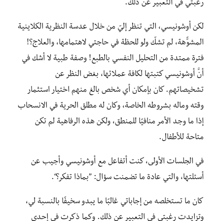
رغبتي في التعبير عن ذلك.
لكن أوشونيسي، التي تنظر إليّ من خلال عدسة النظرية الكلاينية
المشوًّهة، لم تشكّ ولو للحظة في حاجتي لاهتمامها، والعلاج؟!
فترة ممتدة من التحليل النفسي بالطبع! وصفة طبية لا أشك في
أنَّ أوشونيسي كتبتها لكافة عملائها، بغض النظر عن
تشخيصاتهم. كان بإمكان أي شخص بالغ منهم اختيار استثمار
وقته وماله بشروطه الخاصة، وكان له مطلق الحرية في الانسحاب
إذا ما وجد الأمر منافيًا للمنطق، ولكن هذه الرفاهية لم تكن
متاحة للأطفال.
في الجلسات الأولى، كنت أتفاعل مع أوشونيسي وأجيب عن
أسئلتها، والتي عادة ما تضمنت سؤال: ”بماذا تفكر؟“.
كان ما تستخلصه من إجاباتي غالبًا ما يبدو سخيفًا بالنسبة لي،
وتزايدت رغبتي في التعبير عن ذلك. وكما ذكرت في إحدى