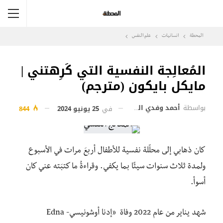
المحطة
انسانيات
علم النفس
المُعالِجة النفسية التي كَرِهتني |
مايكل بايكون (مترجم)
بواسطة
أحمد وفدي الديب
في
25 يونيو 2024
844
كان ذهابي إلى محلّلة نفسية للأطفال أربعَ مرات في الأسبوع
ولمدة ثلاث سنوات سيئًا بما يكفي. وقراءةُ ما كتبَته عني كان
أسوأ.
شهد يناير من عام 2022 وفاة «إدنا أوشونيسي- Edna