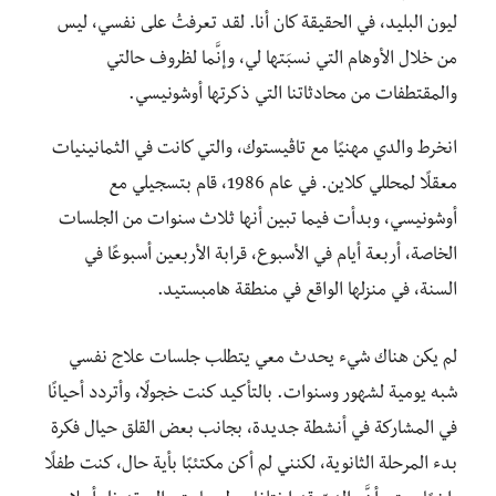
ليون البليد، في الحقيقة كان أنا. لقد تعرفتُ على نفسي، ليس
من خلال الأوهام التي نسبَتها لي، وإنَّما لظروف حالتي
والمقتطفات من محادثاتنا التي ذكرتها أوشونيسي.
انخرط والدي مهنيًا مع تاڤيستوك، والتي كانت في الثمانينيات
معقلًا لمحللي كلاين. في عام 1986، قام بتسجيلي مع
أوشونيسي، وبدأت فيما تبين أنها ثلاث سنوات من الجلسات
الخاصة، أربعة أيام في الأسبوع، قرابة الأربعين أسبوعًا في
السنة، في منزلها الواقع في منطقة هامبستيد.
لم يكن هناك شيء يحدث معي يتطلب جلسات علاج نفسي
شبه يومية لشهور وسنوات. بالتأكيد كنت خجولًا، وأتردد أحيانًا
في المشاركة في أنشطة جديدة، بجانب بعض القلق حيال فكرة
بدء المرحلة الثانوية، لكنني لم أكن مكتئبًا بأية حال، كنت طفلًا