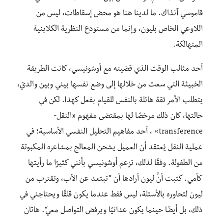
قاموسي آنذاك. ما لدينا هنا هو محض إسقاطات، ليس من
اللاوعي الخاص بليون، وإنما من مستودع النظرية الكلاينية
المتهالكة.
أحد مثالب الوقت الذي قضيته مع أوشونيسي، كانت الطريقة
الخبيثة التي سعت من خلالها إلى وضع نفسها بيني وبين والديّ،
يتطلب الأمر ثقة هائلة بالنفس للقيام بفعل كهذا. لكن في
حالتها، كان ذلك مرخصًا لها بمقتضى مفهوم «النقل-
transference» ، أحد مفاهيم التحليل النفسي الأساسية؛ في
عملية النقل يُعتقد أن العميل يشحن المعالج بمشاعره المكبوتة
من الطفولة. وفقًا لذلك، تزعم أوشونيسي بأنني كثيرًا ما رأيتها
كأمي. كتبت أنَّ ليون أرادها أن ”تبتعد عن الأب، وتقترب من
ليون لتحاوره بالأسئلة، ليس فقط عندما يكون قلقًا ويحتاجني في
ذلك، بل أيضًا حينما يكون عدائيًا ويرفض التواصل معي“. هاتان