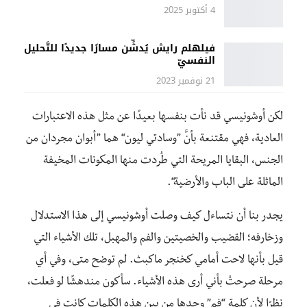
4 أكتوبر 2025
فيلهلم رايش يُدشِّن مسارًا جديدًا للتَّحليل
النفسيّ
21 نوفمبر 2023
لكن أوشونيسي قد نأت بنفسها بعيدًا عن مثل هذه الاعتبارات
العادية، فهي مقتنعة بأنَّ ”وسادتي ليون“ هما ”أبوان مجردان من
الجنس، البقايا المريحة التي طُردت منها المكونات المخيفة
الماثلة على الباب والأرضية“.
يجدر بنا أن نتساءل كيف وصلت أوشونيسي إلى هذا الاستدلال
وزخارفه؛ القضيب والخصيتين والفم والمهبل، تلك الأشياء التي
قيل بأنها لاحت أمامي كخنجر ماكبث. لم توضح متى، وفي أي
مرحلة صرحتُ بأني أرى هذه الأشياء. سأكون مندهشًا لو فعلت،
نظرًا لأن كلمة “فم” وحدها من بين هذه الكلمات كانت في