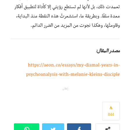
تعمدت ذلك، بل لأنها لم تستطع رؤيتي إلا كأداة لتطبيق أفكار
معدة سلفًا. وبطريقة ما، استشعرتُ هذه النقطة منذ البداية،
وقاومتُها، وهكذا نجوت من المزيد من الضرر الدائم.
مصدر المقال:
https://aeon.co/essays/my-dismal-years-in-
psychoanalysis-with-melanie-kleins-disciple
إعلان
844