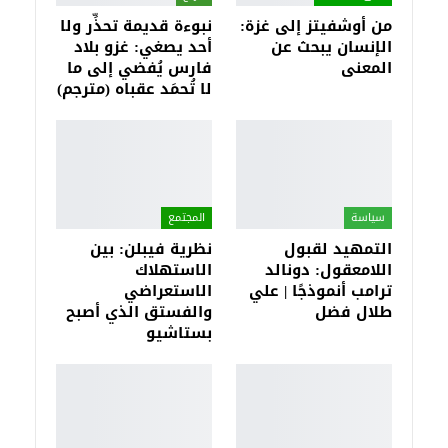
من أوشفيتز إلى غزة:
نبوءة قديمة تحذِّر ولا
الإنسان يبحث عن
أحد يصغي: غزو بلاد
المعنى
فارس يُفضي إلى ما
لا تُحمَد عقباه (مترجم)
سياسة
المجتمع
التمهيد لقبول
نظرية فيبلن: بين
اللامعقول: دونالد
الاستهلاك
ترامب أنموذجًا | علي
الاستعراضي
طلال فضل
والفستق الذي أصبح
بستاشيو