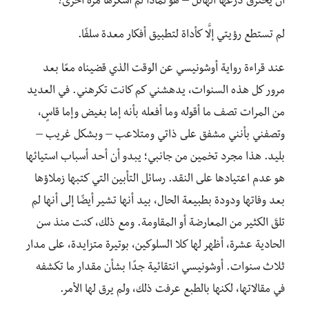
أن يخترق درعها الهائل – هو لماذا لم أشكرها مرة أخرى؟
لم تستطع رؤيتي إلَّا كأداة لتطبيق أفكار معدة سلفًا.
عند قراءة رواية أوشونيسي عن الوقت الذي قضيناه معًا بعد
مرور كل هذه السنوات، يدهشني كم كانت تكرهني. في العديد
من المرات تصف ما أقوله وما أفعله بأنه إما بغيض وإما قاسٍ،
وتصفني بأنني مشفق على ذاتي ومتلاعب – وبشكل غريب –
بليد. هذا مجرد تخمين من جانبي؛ يبدو أن أحد أسباب استيائها
هو عدم اعتيادها على النقد. رسائل التأبين التي كتبها زملاؤها
بعد وفاتها ودودة بطبيعة الحال، بيد أنها تشير أيضًا إلى أنها لم
تلقَ الكثير من المعارضة أو المقاومة. ومع ذلك، كنت منذ سن
الحادية عشرة، أظهر لها كلا السلوكين، بوتيرة متزايدة، على مدار
ثلاث سنوات. أوشونيسي انتقائية جدًا بشأن مقدار ما تكشفه
في مقالاتها، لكنها بالطبع عرفت ذلك، ولم يرق لها الأمر.