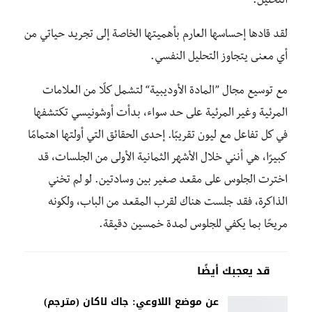
التحليل.
لقد قادها إحساسها العارم بأهميتها الخاصة إلى تجريد حياتي من
أي معنى يتجاوز التحليل النفسي.
مع توسيع مجال ”المادة الأوديبية“ لتشمل كلًا من العلامات
المرئية وغير المرئية على حد سواء، بدأت أوشونيسي تكتشفها
في كل تفاعل مع ليون تقريبًا. إحدى الحقائق التي أولتها اهتمامًا
كبيرًا، هي أنني خلال الأشهر الثمانية الأولى من الجلسات، قد
اخترت الجلوس على مقعد صغير بين وسادتين. لو لم تخني
الذاكرة، فقد جلست هناك لقرب المقعد من الباب، ولكونه
مريحًا بما يكفي للجلوس لمدة خمسين دقيقة.
قد يعجبك أيضًا
عن موضع اللاوعي: جاك لاكان (مترجم)