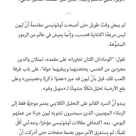
إعلان
لم يمضِ وقتٌ طويل حتى أصبحت أوشونيسي مقتنعةً أنَّ ليون
ليس مريضًا اكتئابيًا فحسب، وإنَّما يعيش في عالم من الرموز
المشوًّهة.
تقول: ”الوسادتان اللتان تجاورانه على مقعده، تمثلان والدين
مجردين من الجنس، يحتضنهما ويبقيهما حوله“. على باب غرفة
اللعب تلك، قيل بأنَّ ليون قد ميز «عضوًا ذكريًا وخصيتين» وعلى
بقع الأرضية تخيّل شكلًا مشوشًا لـ «مهبل وفم».
يبدو أنَّ السرد القائم على التحليل الكلايني يعتبر موجهًا فقط إلى
الزملاء المهنيين، الذين سيعتبرون تشويه ليون جزءًا من عملهم
اليومي. بعد اكتشافي مقالات أوشونيسي مؤخرًا، وجدتُني أقلَّ
تقبلًا، لم يستغرق الأمر سوى بضعة صفحات حتى أدركت أنَّ