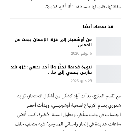
مقالاتها، قلت لها ببساطة: ”أنا أكره كلامك“.
قد يعجبك أيضًا
من أوشفيتز إلى غزة: الإنسان يبحث عن
المعنى
6 يوليو 2026
نبوءة قديمة تحذِّر ولا أحد يصغي: غزو بلاد
فارس يُفضي إلى ما…
29 مايو 2026
مع تقدم العلاج، بدأت أراه كشكل من أشكال الاحتجاز، تزايد
شعوري بعدم الارتياح لصحبة أوشونيسي، وبدأت أحضر
الجلسات في وقت متأخر. وبحلول السنة الأخيرة، كنت أقضي
ساعات عديدة في إنجاز واجباتي المدرسية شبه متخفٍ خلف