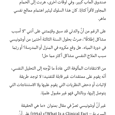
صندوق ألعاب كبير. وفي أوقات أخرى، هربت إلى الحمام
المجاور لأقرأ كتابًا. كان هذا السلوك ليثير اهتمام معالج نفسي
ماهر.
على الرغم من أنَّ والدتي قد سبق وقيّمتني على أنني ”لا أسبب
مشاكل إطلاقًا“، صرتُ بحلول السنة الثالثة أختبئ من أوشونيسي
في دورة المياه. هل وقع مكروه في المنزل أو المدرسة؟ أو ربّما
سبب العلاج النفسي مشاكل أكثرَ مما حل!
من الانتقادات المألوفة التي عادةً ما تُوًّجه إلى التحليل النفسي،
أنّه يقوم على معتقدات غير قابلة للتفنيد؛ لا توجد طريقة
لإثبات أو دحض النظريات التي يقوم عليها ولا الاستنتاجات التي
يتوصل إليها، وبالتالي فهو غير مقبول علميًا.
غير أنَّ أوشونيسي تصرُّ في مقال بعنوان «ما هي الحقيقة
السريرية – What Is a Clinical Fact؟» (1994) على أنَّ