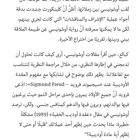
لقبَ أوشونيسي بين زملائها. أظنُّ أنَّ كلينكورت جسّدت بدقة
أجواءَ عملية ”الإشراف والمناقشات“ التي كانت تجري بينهم،
لكن ما لا يمكنها معرفته أنَّ رواية أوشونيسي عن طبيعة العلاقة
بيني وبينها، تقريبًا من اختراع الأخيرة.
كبالغ، حين أقرأ مقالات أوشونيسي، أرى كيف كانت تحاول أن
تدمجني في إطارها النظري، من خلال مراجعة النظرية لتتناسب
مع تفاعلاتنا. يظهر ذلك بوضوح في تشابكها مع مفهوم العقدة
الأوديبية عند «سيجموند فرويد – Sigmund Freud»؛ ادّعى
فرويد أنَّ جميع الأولاد يمرون بإحدى مراحل النمو حيث يرغبون
فيها بوالدتهم، ويرون فيها والدهم كمنافس جنسي. ولكن، ترصد
أوشونيسي في مقال «عقدة أوديب الخفية» (1989) مشكلةً
خطيرة: ماذا يحدث حين يُظهر أحد عملائك ”قليلًا أو حتى لا
يُظهر أية مادة أوديبية؟“