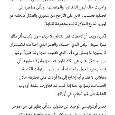
واجهت حالة ليون الدفاعية والمنقسمة، وبأني مضطرة إلى
تحملها فحسب، نابع على الأرجح من شعوري بالفشل كمحللة مع
ليون. نتائج العلاج كانت محدودة للغاية“.
لكنها، وبعد أن لاحظت فقر النتائج، لا تهتم سوى بكيف أثر ذلك
سلبًا عليها، اليأس الذي أحسته، والصبر الذي احتاجته للاستمرار.
لا يعنيها ما يتعلق بي، أنا، الذي قضيت معها وقتًا طويلًا وغير
سارّ، وبشكل عام، هي تكاد تكون غير مهتمة ولا يساورها أي
فضول تقريبًا حول ما جنيته أنا من تلك السنوات الكئيبة.
مقالاتها لا تقدم أية إشارة إلى ما أرادت مني تحقيقه خلال
الجلسات، وسؤالها عما إذا كنت قد تجاوزت عقدة أوديب
الخفية ظلَّ غير مُجابٍ في أوراقها.
تعبير أوشونيسي الوحيد عن فضولها بشأني يظهر في جزء موجز