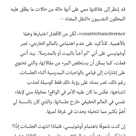
قد يُنظر إلى علاقتها معي على أنها حالة من حالات ما يطلق عليه
المحللون النفسيون «النقل المضاد –
countertransference»، لكن من الأفضل اعتبارها وهمًا
بالأهمية. للتأكيد على عدم اهتمامي بالعالم الخارجي، تصر
أوشونيسي على أني ”لم أعبأ بالبيت أو بالمدرسة“. بيد أنني
فعلت، كما يمكن أن يستخلص المرء من مقالاتها، والتي تحتوي
على إشارات إلى قيامي بالواجبات المدرسية أثناء الجلسات.
رغم ذلك، تصر بعناد على رؤية ذلك فقط كوسيلة لجذب
انتباهها، عكس ما كان عليه الأمر في الواقع! محاولة مني لإبقاء
نفسي في العالم الحقيقي خارج جلساتها، والذي كان بالنسبة لي
أهمَّ بكثير مما تتخيله يحدث في غرفة لعبها.
إن كنت شغوفًا باهتمام أوشونيسي، فلماذا انتهت الجلسات إذًا؟