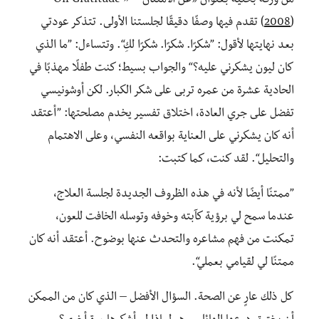
من ورقة بحثية بعنوان «عن الامتنان – On Gratitude »
2008
(
) تقدم فيها وصفًا دقيقًا لجلستنا الأولى. تتذكر عودتي
بعد نهايتها لأقول: ”شكرًا. شكرًا. شكرًا لكِ“. وتتساءل: ”ما الذي
كان ليون يشكرني عليه؟“ والجواب بسيط؛ كنت طفلًا مهذبًا في
الحادية عشرة من عمره تربى على شكر الكبار. لكن أوشونيسي
تفضل على جري العادة، اختلاق تفسير يخدم مصلحتها: ”أعتقد
أنه كان يشكرني على العناية بواقعه النفسي، وعلى الاهتمام
والتحليل“. لقد كنت، كما كتبت:
”ممتنًا أيضًا لأنه في هذه الظروف الجديدة لجلسة العلاج،
عندما سمح لي برؤية كآبته وخوفه وتوسله الخافت للعون،
تمكنت من فهم مشاعره والتحدث عنها بوضوح. أعتقد أنه كان
ممتنًا لي لقيامي بعملي“.
كل ذلك عارٍ عن الصحة. السؤال الأفضل – الذي كان من الممكن