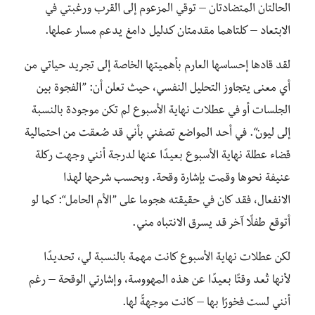
الحالتان المتضادتان – توقي المزعوم إلى القرب ورغبتي في
الابتعاد – كلتاهما مقدمتان كدليل دامغ يدعم مسار عملها.
لقد قادها إحساسها العارم بأهميتها الخاصة إلى تجريد حياتي من
أي معنى يتجاوز التحليل النفسي، حيث تعلن أن: ”الفجوة بين
الجلسات أو في عطلات نهاية الأسبوع لم تكن موجودة بالنسبة
إلى ليون“. في أحد المواضع تصفني بأني قد صُعقت من احتمالية
قضاء عطلة نهاية الأسبوع بعيدًا عنها لدرجة أنني وجهت ركلة
عنيفة نحوها وقمت بإشارة وقحة. وبحسب شرحها لهذا
الانفعال، فقد كان في حقيقته هجوما على ”الأم الحامل“: كما لو
أتوقع طفلًا آخر قد يسرق الانتباه مني.
لكن عطلات نهاية الأسبوع كانت مهمة بالنسبة لي، تحديدًا
لأنها تُعد وقتًا بعيدًا عن هذه المهووسة، وإشارتي الوقحة – رغم
أنني لست فخورًا بها – كانت موجهةً لها.