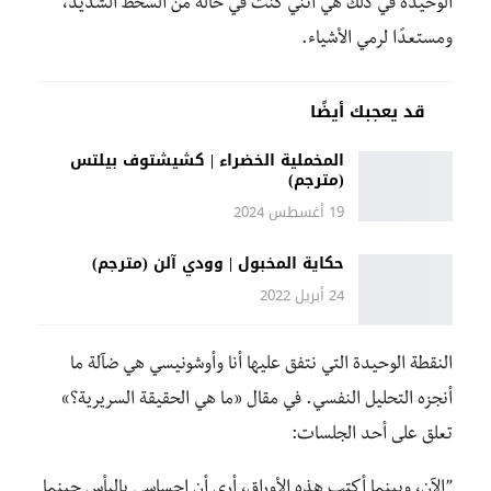
الوحيدة في ذلك هي أنني كنت في حالة من السخطّ الشديد،
ومستعدًا لرمي الأشياء.
قد يعجبك أيضًا
المخملية الخضراء | كشيشتوف بيلتس
(مترجم)
19 أغسطس 2024
حكاية المخبول | وودي آلن (مترجم)
24 أبريل 2022
النقطة الوحيدة التي نتفق عليها أنا وأوشونيسي هي ضآلة ما
أنجزه التحليل النفسي. في مقال «ما هي الحقيقة السريرية؟»
تعلق على أحد الجلسات:
”الآن، وبينما أكتب هذه الأوراق، أرى أن إحساسي باليأس حينما