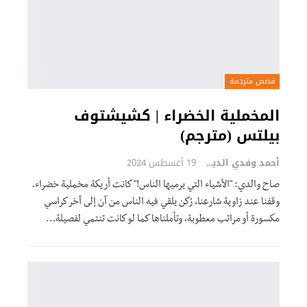
قصص مترجمة
المخملية الخضراء | كشيشتوف
بيلتس (مترجم)
أحمد وفدي الديب
19 أغسطس 2024
صاح والدي: "الأشياء التي يرميها الناس!" كانت أريكة مخملية خضراء.
وقفنا عند زاوية شارعنا، رُكن يلقي فيه الناس من آن إلى آخر كراسي
مكسورة أو مراتب معطوبة، وتأملناها كما لو كانت تنتمي لفصيلة…