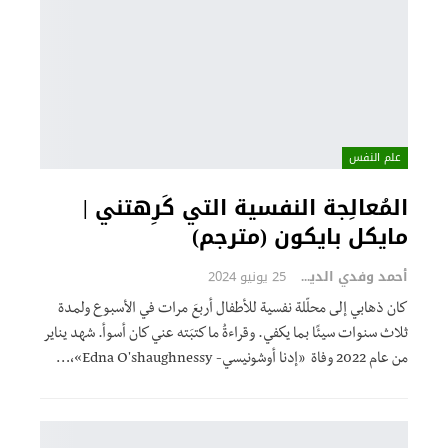
علم النفس
المُعالِجة النفسية التي كَرِهتني |
مايكل بايكون (مترجم)
أحمد وفدي الديب
25 يونيو 2024
كان ذهابي إلى محلّلة نفسية للأطفال أربعَ مرات في الأسبوع ولمدة
ثلاث سنوات سيئًا بما يكفي. وقراءةُ ما كتبَته عني كان أسوأ. شهد يناير
من عام 2022 وفاة «إدنا أوشونيسي- Edna O'shaughnessy»،…