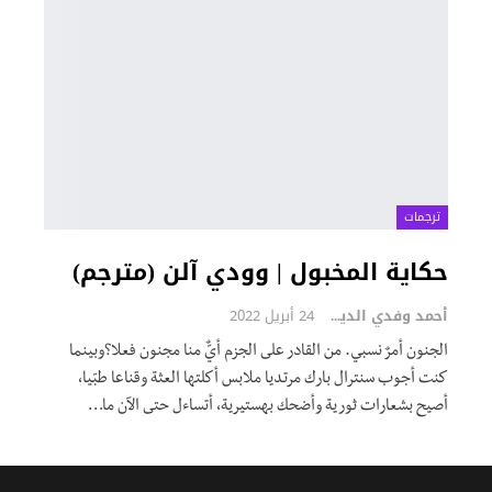
ترجمات
حكاية المخبول | وودي آلن (مترجم)
أحمد وفدي الديب
24 أبريل 2022
الجنون أمرٌ نسبي. من القادر على الجزم أيٌّ منا مجنون فعلا؟وبينما
كنت أجوب سنترال بارك مرتديا ملابس أكلتها العثة وقناعا طبّيا،
أصيح بشعارات ثورية وأضحك بهستيرية، أتساءل حتى الآن ما
…