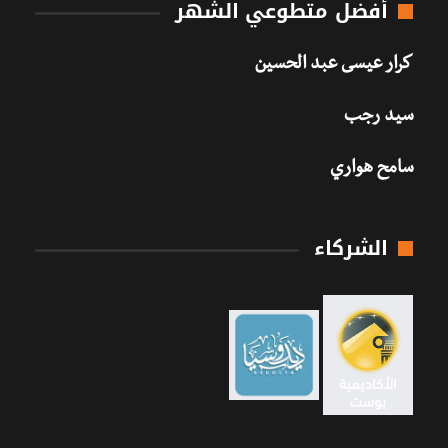
أفضل متطوعي الشهر
كرار عيسى عبد الحسين
سيد رجب
سامح هواري
الشركاء