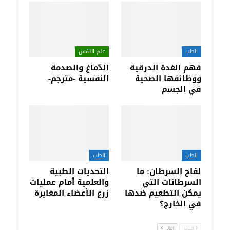
الطب
علم النفس
فهم الغدة الدرقية
الدّماغ والصدمة
ووظائفها الصحية
النفسية -مترجم-
في الجسم
الطب
الطب
لقاح السرطان: ما
التحديات الطبية
السرطانات التي
والعلمية أمام عمليات
يمكن التطعيم ضدها
زرع الأعضاء المغايرة
في الخارج؟
السابق
التالي