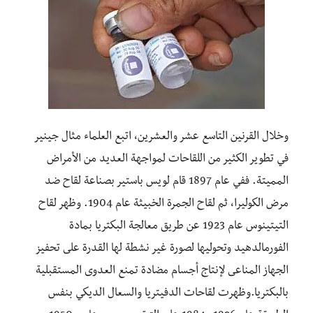
وخلال القرنين التاسع عشر والعشرين، اتبع العلماء مثال جينير
في تطوير الكثير من اللقاحات لمواجهة العديد من الأمراض
المميتة. ففي عام 1897 قام لويس باستير بصناعة لقاح ضد
مرض الكوليرا، ثم لقاح الجمرة الخبيثة عام 1904. وظهر لقاح
التيتينوس عام 1923 عن طريق معالجة البكتريا بمادة
الفورمالدهيد وتحوليها لصورة غير نشطة لها القدرة على تحفيز
الجهاز المناعى لإنتاج أجسام مضادة تمنع العدوى المستقبلية
بالبكتريا.وظهرت لقاحات الدفيتريا والسعال الديكي بنفس