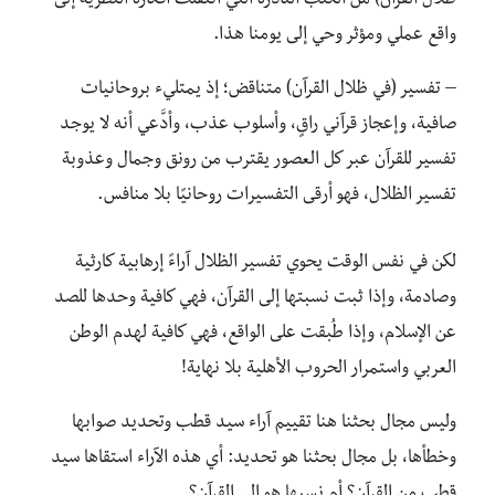
ظلال القرآن) من الكتب النادرة التي انتقلت أفكاره النظرية إلى
واقع عملي ومؤثر وحي إلى يومنا هذا.
– تفسير (في ظلال القرآن) متناقض؛ إذ يمتليء بروحانيات
صافية، وإعجاز قرآني راقٍ، وأسلوب عذب، وأدَّعي أنه لا يوجد
تفسير للقرآن عبر كل العصور يقترب من رونق وجمال وعذوبة
تفسير الظلال، فهو أرقى التفسيرات روحانيًا بلا منافس.
لكن في نفس الوقت يحوي تفسير الظلال آراءً إرهابية كارثية
وصادمة، وإذا ثبت نسبتها إلى القرآن، فهي كافية وحدها للصد
عن الإسلام، وإذا طُبقت على الواقع، فهي كافية لهدم الوطن
العربي واستمرار الحروب الأهلية بلا نهاية!
وليس مجال بحثنا هنا تقييم آراء سيد قطب وتحديد صوابها
وخطأها، بل مجال بحثنا هو تحديد: أي هذه الآراء استقاها سيد
قطب من القرآن؟ أم نسبها هو إلى القرآن؟