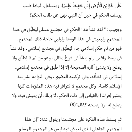
عَلَى خَزَائِنِ الْأَرْضِ إِنِّي حَفِيظٌ عَلِيمٌ)، ويتساءل: لماذا طلب
يوسف الحكم في حين أن النبي نهى عن طلب الحكم؟
ويجيب: ” لقد نشأ هذا الحكم في مجتمع مسلم ليُطبَّق في هذا
المجتمع وليعيش في هذا الوسط وليلبي حاجة ذلك المجتمع.
فهو من ثم حكم إسلامي جاء ليُطَبَق في مجتمع إسلامي. وقد نشأ
في وسط واقعي ولم ينشأ في فراغ مثالي. وهو من ثم لا يُطبَّق ولا
يصلح ولا ينشئ آثاره الصحيحة إلا إذا طُبق في مجتمع إسلامي.
إسلامي في نشأته، وفي تركيبه العضوي، وفي التزامه بشريعة
الإسلام كاملة. وكل مجتمع لا تتوافر فيه هذه المقوّمات كلها
يعتبر (فراغا) بالقياس إلى ذلك الحكم، لا يملك أن يعيش فيه، ولا
يصلح له، ولا يصلحه كذلك”(8).
ثم يسقط هذه الفكرة على مجتمعنا ويقول عنه: “إن هذا
المجتمع الجاهلي الذي نعيش فيه ليس هو المجتمع المسلم،