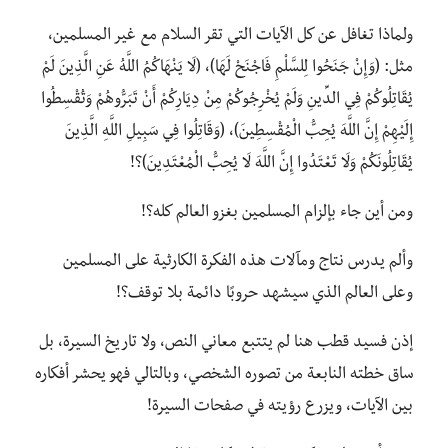
ولماذا تغافل عن كل الآيات التي تقر السلام مع غير المسلمين،
مثل: (وَإِنْ جَنَحُوا لِلسَّلْمِ فَاجْنَحْ لَهَا)، (لَا يَنْهَاكُمُ اللَّهُ عَنِ الَّذِينَ لَمْ
يُقَاتِلُوكُمْ فِي الدِّينِ وَلَمْ يُخْرِجُوكُمْ مِنْ دِيَارِكُمْ أَنْ تَبَرُّوهُمْ وَتُقْسِطُوا
إِلَيْهِمْ إِنَّ اللَّهَ يُحِبُّ الْمُقْسِطِينَ)، (وَقَاتِلُوا فِي سَبِيلِ اللَّهِ الَّذِينَ
يُقَاتِلُونَكُمْ وَلَا تَعْتَدُوا إِنَّ اللَّهَ لَا يُحِبُّ الْمُعْتَدِينَ)؟!
ومن أين جاء بإلزام المسلمين بغزو العالم كله؟!
وألم يدرس نتاج ومآلات هذه الفكرة الكارثية على المسلمين
وعلى العالم الذي سيشهد حروبًا دائمة بلا توقف؟!
إذن فسيد قطب هنا لم يتتبع معاني النص، ولا تاريخ السيرة، بل
ساق خطته النابعة من تصوره الشخصي، وبالتالي فهو يحشر أفكاره
بين الآيات، ويزرع رؤيته في صفحات السيرة!