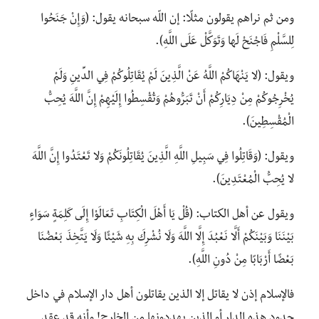
ومن ثم نراهم يقولون مثلًا: إن اللّه سبحانه يقول: (وَإِنْ جَنَحُوا
لِلسَّلْمِ فَاجْنَحْ لَها وَتَوَكَّلْ عَلَى اللَّهِ).
ويقول: (لا يَنْهَاكُمْ اللَّهُ عَنْ الَّذِينَ لَمْ يُقَاتِلُوكُمْ فِي الدِّينِ وَلَمْ
يُخْرِجُوكُمْ مِنْ دِيَارِكُمْ أَنْ تَبَرُّوهُمْ وَتُقْسِطُوا إِلَيْهِمْ إِنَّ اللَّهَ يُحِبُّ
الْمُقْسِطِينَ).
ويقول: (وَقَاتِلُوا فِي سَبِيلِ اللَّهِ الَّذِينَ يُقَاتِلُونَكُمْ وَلا تَعْتَدُوا إِنَّ اللَّهَ
لا يُحِبُّ الْمُعْتَدِينَ).
ويقول عن أهل الكتاب: (قُلْ يَا أَهْلَ الْكِتَابِ تَعَالَوْا إِلَى كَلِمَةٍ سَوَاءٍ
بَيْنَنَا وَبَيْنَكُمْ أَلَّا نَعْبُدَ إِلَّا اللَّهَ وَلَا نُشْرِكَ بِهِ شَيْئًا وَلَا يَتَّخِذَ بَعْضُنَا
بَعْضًا أَرْبَابًا مِنْ دُونِ اللَّهِ).
فالإسلام إذن لا يقاتل إلا الذين يقاتلون أهل دار الإسلام في داخل
حدود هذه الدار أو الذين يهددونها من الخارج! وأنه قد عقد