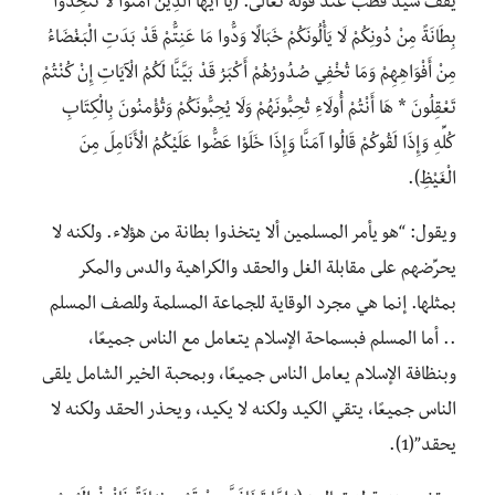
يقف سيد قطب عند قوله تعالى: (يَا أَيُّهَا الَّذِينَ آمَنُوا لَا تَتَّخِذُوا
بِطَانَةً مِنْ دُونِكُمْ لَا يَأْلُونَكُمْ خَبَالًا وَدُّوا مَا عَنِتُّمْ قَدْ بَدَتِ الْبَغْضَاءُ
مِنْ أَفْوَاهِهِمْ وَمَا تُخْفِي صُدُورُهُمْ أَكْبَرُ قَدْ بَيَّنَّا لَكُمُ الْآيَاتِ إِنْ كُنْتُمْ
تَعْقِلُونَ * هَا أَنْتُمْ أُولَاءِ تُحِبُّونَهُمْ وَلَا يُحِبُّونَكُمْ وَتُؤْمِنُونَ بِالْكِتَابِ
كُلِّهِ وَإِذَا لَقُوكُمْ قَالُوا آمَنَّا وَإِذَا خَلَوْا عَضُّوا عَلَيْكُمُ الْأَنَامِلَ مِنَ
الْغَيْظِ).
ويقول: “هو يأمر المسلمين ألا يتخذوا بطانة من هؤلاء. ولكنه لا
يحرِّضهم على مقابلة الغل والحقد والكراهية والدس والمكر
بمثلها. إنما هي مجرد الوقاية للجماعة المسلمة وللصف المسلم
.. أما المسلم فبسماحة الإسلام يتعامل مع الناس جميعًا،
وبنظافة الإسلام يعامل الناس جميعًا، وبمحبة الخير الشامل يلقى
الناس جميعًا، يتقي الكيد ولكنه لا يكيد، ويحذر الحقد ولكنه لا
يحقد”(1).