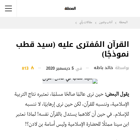
المحطة
آداب وفنون
مقالات رأي
القرآن المُفترى عليه (سيد قطب
نموذجًا)
بواسطة
خالد باظه
في
5 ديسمبر 2020
813
يقول البعض:
حين نرى عالمًا صالحًا مسلمًا، نعتبره نتاج التربية
الإسلامية، وننسبه للقرآن، لكن حين نرى إرهابيًا، لا ننسبه
للإسلام. في حين أن كلاهما يستدل بالقرآن نفسه! لماذا نعتبر
ابن سينا ممثلًا للحضارة الإسلامية وليس أسامة بن لادن؟!