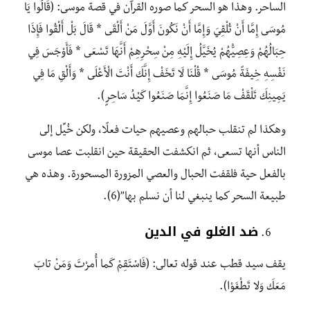
الساحر. وهذا هو السحر كما صوره القرآن في قصة موسى: (قَالُوا يَا
مُوسَى إِمَّا أَنْ تُلْقِيَ وَإِمَّا أَنْ نَكُونَ أَوَّلَ مَنْ أَلْقَى * قَالَ بَلْ أَلْقُوا فَإِذَا
حِبَالُهُمْ وَعِصِيُّهُمْ يُخَيَّلُ إِلَيْهِ مِنْ سِحْرِهِمْ أَنَّهَا تَسْعَى * فَأَوْجَسَ فِي
نَفْسِهِ خِيفَةً مُوسَى * قُلْنَا لَا تَخَفْ إِنَّكَ أَنْتَ الْأَعْلَى * وَأَلْقِ مَا فِي
يَمِينِكَ تَلْقَفْ مَا صَنَعُوا إِنَّمَا صَنَعُوا كَيْدُ سَاحِرٍ).
وهكذا لم تنقلب حبالهم وعصيهم حيات فعلًا، ولكن خُيِّل إلى
الناس أنها تسعى، ثم انكشفت الحقيقة حين انقلبت عصا موسى
بالفعل حية فلقفت الحبال والعصي المزورة المسحورة. وهذه هي
طبيعة السحر كما ينبغي لنا أن نسلم بها”(6).
ضد الغلو في الدين
يقف سيد قطب عند قوله تعالى: (فَاسْتَقِمْ كَما أُمِرْتَ وَمَنْ تابَ
مَعَكَ وَلا تَطْغَوْا).