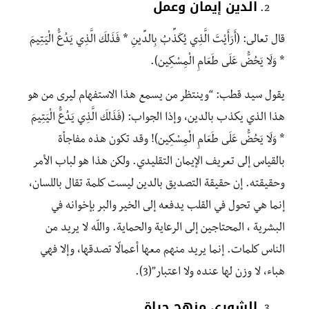
الدين إيمان وعمل
قال تعالى: (أَرَأَيْتَ الَّذِي يُكَذِّبُ بِالدِّينِ * فَذَلِكَ الَّذِي يَدُعُّ الْيَتِيمَ
* وَلَا يَحُضُّ عَلَى طَعَامِ الْمِسْكِين).
يقول سيد قطب: “وينتظر من يسمع هذا الاستفهام ليرى من هو
هذا الذي يكذب بالدين، وإذا الجواب: (فَذَلِكَ الَّذِي يَدُعُّ الْيَتِيمَ
* وَلَا يَحُضُّ عَلَى طَعَامِ الْمِسْكِين)! وقد تكون هذه مفاجأة
بالقياس إلى تعريف الإيمان التقليدي. ولكن هذا هو لباب الأمر
وحقيقته. إن حقيقة التصديق بالدين ليست كلمة تقال باللسان،
إنما هي تحول في القلب يدفعه إلى الخير والبر بإخوانه في
البشرية ، المحتاجين إلى الرعاية والحماية. واللّه لا يريد من
الناس كلمات. إنما يريد منهم معها أعمالًا تصدقها، وإلا فهي
هباء، لا وزن لها عنده ولا اعتبار”(3).
الشورى منهج حياة