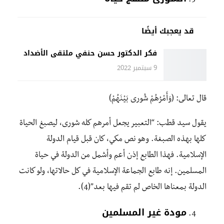
قد يعجبك أيضًا
فكر الدكتور حسن حنفي ملتقى الأضداد
9 سبتمبر 2022
قال تعالى: (وَأَمْرُهُمْ شُورى بَيْنَهُمْ)
يقول سيد قطب: “التعبير يجعل أمرهم كله شورى، ليصبغ الحياة
كلها بهذه الصبغة. وهو نص مكي، كان قبل قيام الدولة
الإسلامية. فهذا الطابع إذن أعم وأشمل من الدولة في حياة
المسلمين. إنه طابع الجماعة الإسلامية في كل حالاتها، ولو كانت
الدولة بمعناها الخاص لم تقم فيها بعد”(4).
مودة غير المسلمين