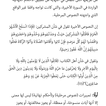
من طريقها حتى تتمكن في النهاية من تطبيق الأحكام النهائية
الواردة في السورة الأخيرة، والتي كانت تواجه واقعًا غير الواقع
الذي واجهته النصوص المرحلية.
إن النصوص الأخيرة تقول في شأن المشركين: (فَإِذَا انْسَلَخَ الْأَشْهُرُ
الْحُرُمُ فَاقْتُلُوا الْمُشْرِكِينَ حَيْثُ وَجَدْتُمُوهُمْ وَخُذُوهُمْ وَاحْصُرُوهُمْ
وَاقْعُدُوا لَهُمْ كُلَّ مَرْصَدٍ فَإِنْ تَابُوا وَأَقَامُوا الصَّلَاةَ وَآتَوُا الزَّكَاةَ فَخَلُّوا
سَبِيلَهُمْ إِنَّ اللَّهَ غَفُورٌ رَحِيمٌ).
وتقول في شأن أهل الكتاب: (قَاتِلُوا الَّذِينَ لَا يُؤْمِنُونَ بِاللَّهِ وَلَا
بِالْيَوْمِ الْآخِرِ وَلَا يُحَرِّمُونَ مَا حَرَّمَ اللَّهُ وَرَسُولُهُ وَلَا يَدِينُونَ دِينَ الْحَقِّ
مِنَ الَّذِينَ أُوتُوا الْكِتَابَ حَتَّى يُعْطُوا الْجِزْيَةَ عَنْ يَدٍ وَهُمْ
صَاغِرُونَ)”(15).
أولًا:
تعبيرات (نصوص مرحلية) و(أحكام نهائية) ليس لها معنى
إلا أنها آيات منسوخة، أو معطلة، أو يجوز مخالفتها، أو يجوز