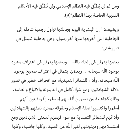
ومن ثم لن يُطبَّق فيه النظام الإسلامي ولن تُطبَّق فيه الأحكام
الفقهية الخاصة بهذا النظام”(9).
ويضيف: ” إن البشرية اليوم بجملتها تزاول رجعية شاملة إلى
الجاهلية التي أخرجها منها آخر رسول، وهي جاهلية تتمثل في
صور شتى:
بعضها يتمثل في إلحاد باللّه .. وبعضها يتمثل في اعتراف مشوه
بوجود اللّه سبحانه .. وبعضها يتمثل في اعتراف صحيح بوجود
اللّه سبحانه، وأداء للشعائر التعبدية، مع انحراف خطير في تصور
دلالة الشهادتين، ومع شرك كامل في الدينونة والاتباع والطاعة.
وذلك كجاهلية من يسمون أنفسهم (مسلمين) ويظنون أنهم
أسلموا واكتسبوا صفة الإسلام وحقوقه بمجرد نطقهم بالشهادتين
وأدائهم للشعائر التعبدية مع سوء فهمهم لمعنى الشهادتين ومع
استسلامهم ودينونتهم لغير اللّه من العبيد. وكلها جاهلية، وكلها