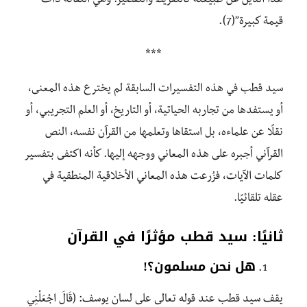
هذا الدين عن طبيعته كالتفريط والتقصير. وهي التفاتة ذات
قيمة كبيرة”(7).
***
سيد قطب في هذه التفسيرات السابقة لم يخترع هذه المعنى،
أو يستفدها من تجاربه الحياتية، أو التاريخ، أو العلم التجريبي، أو
نقلًا عن علماءه، بل استقاها وتعلمها من القرآن نفسه، النص
القرآني أجبره على هذه المعاني ووجهه إليها. كأنه اكتفى بتفسير
كلمات الآيات، فزُرعت هذه المعاني الأخلاقية المنطقية في
عقله تلقائيًا.
ثانيًا: سيد قطب مؤثرًا في القرآن
هل نحن مسلمون؟!
يقف سيد قطب عند قوله تعالى على لسان يوسف: (قَالَ اجْعَلْنِي