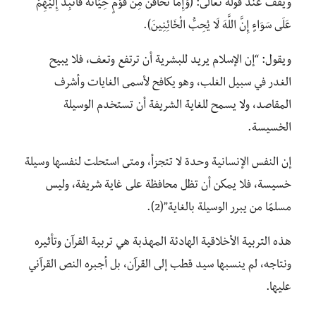
ويقف عند قوله تعالى: (وَإِمَّا تَخَافَنَّ مِنْ قَوْمٍ خِيَانَةً فَانْبِذْ إِلَيْهِمْ
عَلَى سَوَاءٍ إِنَّ اللَّهَ لَا يُحِبُّ الْخَائِنِينَ).
ويقول: “إن الإسلام يريد للبشرية أن ترتفع وتعف، فلا يبيح
الغدر في سبيل الغلب، وهو يكافح لأسمى الغايات وأشرف
المقاصد، ولا يسمح للغاية الشريفة أن تستخدم الوسيلة
الخسيسة.
إن النفس الإنسانية وحدة لا تتجزأ، ومتى استحلت لنفسها وسيلة
خسيسة، فلا يمكن أن تظل محافظة على غاية شريفة، وليس
مسلمًا من يبرر الوسيلة بالغاية”(2).
هذه التربية الأخلاقية الهادئة المهذبة هي تربية القرآن وتأثيره
ونتاجه، لم ينسبها سيد قطب إلى القرآن، بل أجبره النص القرآني
عليها.