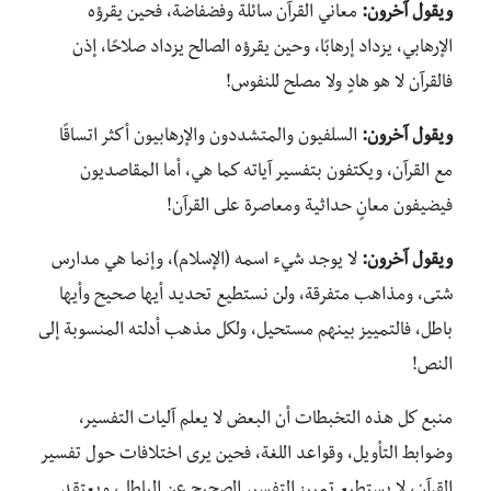
ويقول آخرون:
معاني القرآن سائلة وفضفاضة، فحين يقرؤه
الإرهابي، يزداد إرهابًا، وحين يقرؤه الصالح يزداد صلاحًا، إذن
فالقرآن لا هو هادٍ ولا مصلح للنفوس!
ويقول آخرون:
السلفيون والمتشددون والإرهابيون أكثر اتساقًا
مع القرآن، ويكتفون بتفسير آياته كما هي، أما المقاصديون
فيضيفون معانٍ حداثية ومعاصرة على القرآن!
ويقول آخرون:
لا يوجد شيء اسمه (الإسلام)، وإنما هي مدارس
شتى، ومذاهب متفرقة، ولن نستطيع تحديد أيها صحيح وأيها
باطل، فالتمييز بينهم مستحيل، ولكل مذهب أدلته المنسوبة إلى
النص!
منبع كل هذه التخبطات أن البعض لا يعلم آليات التفسير،
وضوابط التأويل، وقواعد اللغة، فحين يرى اختلافات حول تفسير
القرآن، لا يستطيع تمييز التفسير الصحيح عن الباطل، ويعتقد