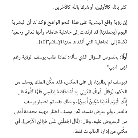
كفر باللّه كالأولين، أو شرك باللّه كالآخرين.
إن رؤية واقع البشرية على هذا النحو الواضح تؤكد لنا أن البشرية
اليوم (بجملتها) قد ارتدت إلى جاهلية شاملة، وأنها تعاني رجعية
نكدة إلى الجاهلية التي أنقذها منها الإسلام”(10).
أولًا:
بخصوص السؤال الذي سأله: لماذا طلب يوسف الولاية رغم
نهى النبي؟
فيوسف لم يطلبها، بل على العكس، فقد مكَّن الملك يوسف من
الحكم، (وَقَالَ الْمَلِكُ ائْتُونِي بِهِ أَسْتَخْلِصْهُ لِنَفْسِي فَلَمَّا كَلَّمَهُ قَالَ
إِنَّكَ الْيَوْمَ لَدَيْنَا مَكِينٌ أَمِينٌ)، وبذلك فقد تم اختيار يوسف
بالفعل، ولم يعرض نفسه، لكن يوسف اختار مهمة محددة أدنى
من المعروض عليه، وقال: (قَالَ اجْعَلْنِي عَلَى خَزَائِنِ الْأَرْضِ)، أي
مكِّني من إدارة الماليات فقط.