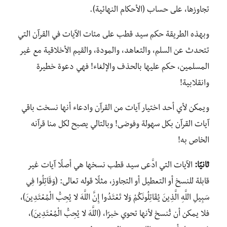
تجاوزها، على حساب (الأحكام النهائية).
وبهذه الطريقة حكم سيد قطب على مئات الآيات في القرآن التي
تتحدث عن السلم، والتعاهد، والمودة، والقيم الأخلاقية مع غير
المسلمين، حكم عليها بالحذف والإلغاء! فهي دعوة خطيرة
وانقلابية!
ويمكن لأي أحد اختيار آيات من القرآن وادعاء أنها نسخت باقي
آيات القرآن بكل سهولة وفوضى! وبالتالي يصبح لكل منا قرآنه
الخاص به!
ثانيًا:
الآيات التي ادَّعى سيد قطب نسخها هي أصلًا آيات غير
قابلة للنسخ أو التعطيل أو التجاوز، مثلًا قوله تعالى: (وَقَاتِلُوا فِي
سَبِيلِ اللَّهِ الَّذِينَ يُقَاتِلُونَكُمْ وَلا تَعْتَدُوا إِنَّ اللَّهَ لا يُحِبُّ الْمُعْتَدِينَ)،
فلا يمكن أن تُنسخ لأنها تحوي خبرًا، (اللَّهَ لا يُحِبُّ الْمُعْتَدِينَ)،