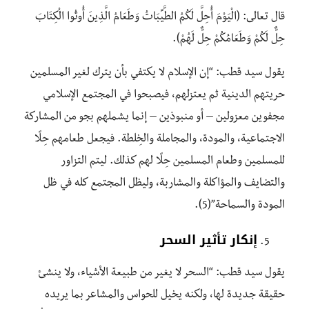
قال تعالى: (الْيَوْمَ أُحِلَّ لَكُمُ الطَّيِّبَاتُ وَطَعَامُ الَّذِينَ أُوتُوا الْكِتَابَ
حِلٌّ لَكُمْ وَطَعَامُكُمْ حِلٌّ لَهُمْ).
يقول سيد قطب: “إن الإسلام لا يكتفي بأن يترك لغير المسلمين
حريتهم الدينية ثم يعتزلهم، فيصبحوا في المجتمع الإسلامي
مجفوين معزولين – أو منبوذين – إنما يشملهم بجو من المشاركة
الاجتماعية، والمودة، والمجاملة والخِلطة. فيجعل طعامهم حِلًا
للمسلمين وطعام المسلمين حِلًا لهم كذلك. ليتم التزاور
والتضايف والمؤاكلة والمشاربة، وليظل المجتمع كله في ظل
المودة والسماحة”(5).
إنكار تأثير السحر
يقول سيد قطب: “السحر لا يغير من طبيعة الأشياء، ولا ينشئ
حقيقة جديدة لها، ولكنه يخيل للحواس والمشاعر بما يريده