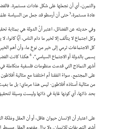
والتمرن، أي أن نجعلها على شكل عادات مستمرة. فالفضيلة 
5
عادة مستمرة،
حتى أن أرسطو قد جعل من السياسة علمًا ع
وفي حديثه عن الفضائل، اعتبر أنَّ الدولة هي بمثابة تحق
وكل اجتماع لا يتألف إلا لخير ما دام الناس، أيًّا كانوا، لا
كل الاجتماعات ترمي إلى خير من نوعٍ ما، وأن أهم الخ
6
يسمى بالدولة أو الاجتماع السياسي”،
هكذا كانت الفضيل
أشهر النماذج التي قدمت منظومات فلسفية متكاملة في فه
على المجتمع. سواءً اتفقنا أم اختلفنا مع مثالية أفلاطو
من مثالية أستاذه أفلاطون- ليس هذا مرماي؛ بل ما بغيت إ
بحد ذاتها، أي كونها غاية في ذاتها وليست وسيلة لتحقيق
على اعتبار أن الإنسان حيوان عاقل، أو أن العقل ومَلكة ال
أشهر التعريفات للإنسان. ولا يزال مفهوم العقل مسيطر 