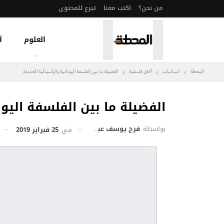
من نحن؟
اكتب معنا
تبرع للمحتوى
العلوم
آ
المحطة
انسانيات
آفاق فلسفيّة‎
الفضيلة ما بين الفلسفة اليونانية والرأسمالية الحديثة
الفضيلة ما بين الفلسفة اليون
بواسطة
فرح يوسف عبدالغني
في
25 فبراير 2019