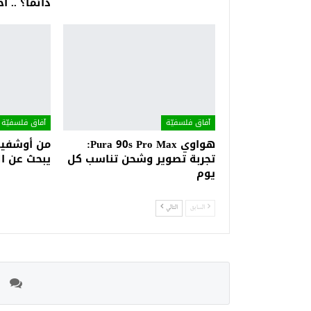
دائمًا؟ ..
آفاق فلسفيّة‎
آفاق فلسفيّة‎
هواوي Pura 90s Pro Max:
من أوشفيتز
تجربة تصوير وشحن تناسب كل
يبحث عن ا
يوم
السابق
التالي