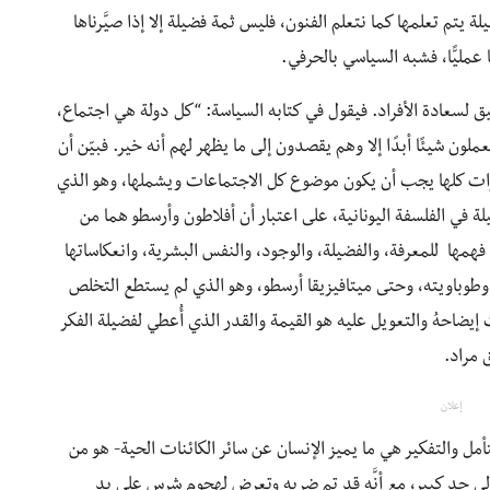
يتم تعلمها كما نتعلم الفنون، فليس ثمة فضيلة إلا إذا صيَّرناها
مليًّا، فشبه السياسي بالحرفي.
يق لسعادة الأفراد. فيقول في كتابه السياسة: “كل دولة هي اجتماع،
 يعملون شيئًا أبدًا إلا وهم يقصدون إلى ما يظهر لهم أنه خير. فبيّن أن
يرات كلها يجب أن يكون موضوع كل الاجتماعات ويشملها، وهو الذي
ة في الفلسفة اليونانية، على اعتبار أن أفلاطون وأرسطو هما من
مها للمعرفة، والفضيلة، والوجود، والنفس البشرية، وانعكاساتها
ن وطوباويته، وحتى ميتافيزيقا أرسطو، وهو الذي لم يستطع التخلص
يضاحهُ والتعويل عليه هو القيمة والقدر الذي أُعطي لفضيلة الفكر
 مراد.
إعلان
تأمل والتفكير هي ما يميز الإنسان عن سائر الكائنات الحية- هو من
إلى حد كبير، مع أنَّه قد تم ضربه وتعرض لهجوم شرس على يد