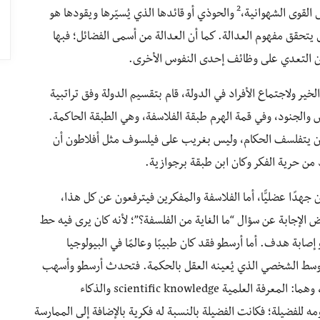
2
ى القوى الشهوانية،
والحوذي أو قائدها الذي يُسيّرها ويقودها هو
ى يتحقق مفهوم العدالة. كما أن العدالة من أسمى الفضائل؛ فبها
ون التعدي على وظائف إحدى النفوس الأخرى.
ر ولاجتماع الأفراد في الدولة، قام بتقسيم الدولة وفق تراتبية
 والجنود، وفي قمة الهرم طبقة الفلاسفة، وهي الطبقة الحاكمة.
وأن يتفلسف الحكام، وليس بغريب على فيلسوف مثل أفلاطون أن
من حرية الفكر وكان ابن طبقة برجوازية.
 جهدًا عضليًّا، أما الفلاسفة والمفكرين فيترفعون عن كل هذا،
 الإجابة عن سؤال “ما الغاية من الفلسفة؟”؛ لأنه كان يرى فيه حط
 إصابة هدف. أما أرسطو فقد كان طبيبًا وعالمًا في البيولوجيا
 الوسط الشخصي الذي يُعينه العقل بالحكمة. فتحدث أرسطو وأسهب
وكان للمعرفة عنده شكلان، وهما: المعرفة العلمية scientific knowledge والذكاء
Pr، وانعكست على مفهومه للفضيلة؛ فكانت الفضيلة بالنسبة له فكرية بالإضافة إلى الممارسة