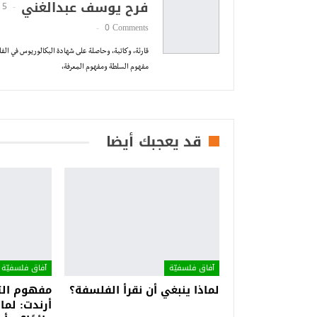
فرح يوسف عبدالغني
5 Posts
0 Comments
قارئة، وكاتبة، وحاصلة على شهادة البكالوريوس في الف
مفهوم السلطة ومفهوم المعرفة،
قد يعجبك أيضا
آفاق فلسفيّة‎
آفاق فلسفيّة‎
لماذا ينبغي أن نقرأ الفلسفة؟
مفهوم التف
أرندت: لماذ