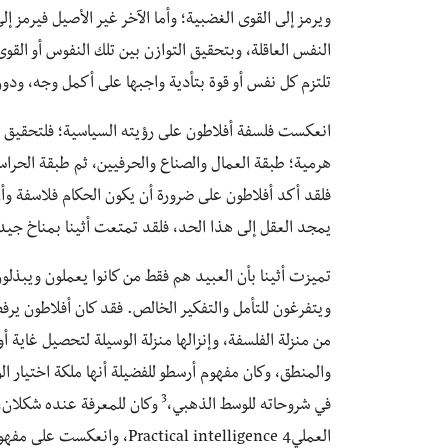
ويرمز إلى القوى الغضبية؛ وأما الآخر غير الأصيل فيرمز إل
النفس العاقلة، وبتحقيق التوازن بين تلك النفوس أو القو
تلتزم كل نفس أو قوة بتأدية واجبها على أكمل وجه، ود
انعكست فلسفة أفلاطون على رؤيته السياسية؛ فلتحقيق الخي
هرمية؛ طبقة العمال والصناع والحرفيين، ثم طبقة الحراس
فلقد أكد أفلاطون على ضرورة أن يكون الحكام فلاسفة 
يمجد العقل إلى هذا الحد، فلقد تمتعت أثينا بمناخ جيد 
تميزت أثينا بأن العبيد هم فقط من كانوا يعملون ويبذلون
ويتفرغون للتأمل والتفكير الخالص. فقد كان أفلاطون يرفض
من منزلة الفلسفة، وإنزالها منزلة الوسيلة لتحصيل غاية أو
والمنطق، وكان مفهوم أرسطو للفضيلة أنها ملكة اختيار
3
في شروحاته للوسط الذهبي،
العمليactical intelligence 4