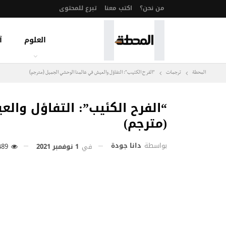
من نحن؟
اكتب معنا
تبرع للمحتوى
العلوم
آ
المحطة
ترجمات
“الفرح الكئيب”: التفاؤل والعيش في عالمنا الوحشي الجميل (مترجم)
“الفرح الكئيب”: التفاؤل وال
(مترجم)
بواسطة
دانا جودة
في
1 نوفمبر 2021
489