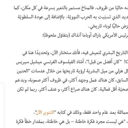
ا نعيشه حاليًا من ظروف. فالمناخ مستمر بالتغير بسرعة في كل مكان، كما
 الذي تسبّبت به الحرب النوويّة. بالإضافة إلى عودة السلطويّة
حاليًّا لوباء تاريخي.
التاريخ البشري لتعيش فيه، فأنك ستختار الآن، وتحديدًا هنا في
أمريكا”. في العام التالي، في كتابه C’était mieux avant! “كان أفضل من قبل!”، أشاد الفيلسوف الفرنسي ميشيل سيريس
شكل هزلي من ميل البشرية لرؤية تاريخها من خلال عدسات “الحنين
في السابق، كان هناك عمل وجهد أكثر، في ظروف أكثر صعوبة، وبدعم
يّة أقل فعالية. كان هناك صراع أكثر، و عنف أكثر. ربما لم تكن
اثلة بعد عام واحد فقط، وذلك في كتابه “
التنوير الآن
“.
لة، “هي ليست مجرد فكرة خاطئة – بل هي خاطئة، بمقدار خطأ فكرة