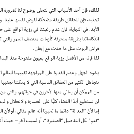
لذلك، فإن أحد الأسباب التي تتجلى بوضوح لنا لضرورة التف
تجنّبه، فإن للحقائق طريقة مضحكة لفرض نفسها علينا. ولن ي
الأبد. في النهاية، فإن عدم رغبتنا في رؤية الواقع على 
انتكاساتنا بطريقة منحرفة كأزمات منتصف العمر والتي تد
فراش الموت مثل ما حدث مع إيفان.
لذا فإنه من الأفضل رؤية الواقع بعيون مفتوحة منذ البداية
يشوه الجهل وعدم القدرة على المواجهة تقييمنا للعالم ال
نتجاهل الكثير من الحقائق القاسية التي لا يمكننا تجنبها ع
من الممكن أن يعاني منها الآخرون في حياتهم، والتي من
لن نستطيع أبدًا القضاء كليًّا على الخسارة والانحلال والمع
إما لأنّ “العدالة” دائما ما تخبرنا أنه عالم مثالي، أو لأ
“نعم” لكل التفاصيل “الصغيرة “، أو لسبب آخر – حيث أننا