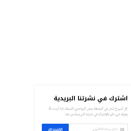
اشترك في نشرتنا البريدية
كل أسبوع تُنشر في المحطة بعض المواضيع الشيقة، إذا أردت ألا
يفوتك شيء قم بالإشتراك في نشرتنا البريدية من هنا.
الاشتراك