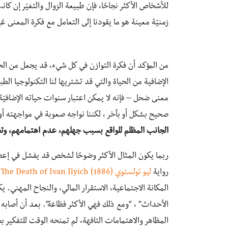
للأشخاص الأكثر نجاحًا، فإن طبيعة الزوال والتغيّر إن كانت
زمنيّة معينة هو ما يقودنا إلى التعامل مع فكرة المعنى 
من المؤكد أن فكرة التوازن في كل شيء، قد يجعل من الح
الإضافية من الحياة والتي قد تشتريها لنا التكنولوجيا ال
معنى ضحل – فإنه لا يمكن اعتبار سنوات حياته الإضافيّة 
صحيح بشكل أو بآخر ، لكننا نواجه صعوبة في مواجهته أو
الجانب المظلم للواقع بسبب جهلهم، عدم اهتمامهم، وتج
ربما يكون المثال الأكثر وضوحًا لشخص قد يفشل في إعطاء
رواية
ليو تولستوي
The Death of Ivan Ilyich (1886).
المكانة الاجتماعية، الاستقرار المالي، والنجاح المهني.
الأحداث” ، “ومع ذلك فهي الأكثر فظاعة”. بعد أن أصابه 
المظاهر والاهتمامات التافهة، لم تمنحه الوقت للتفكير ب