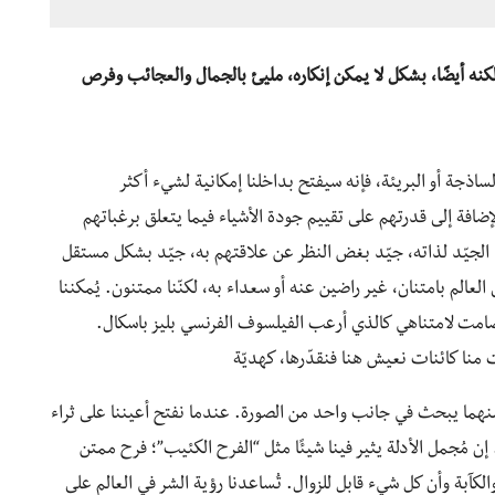
لكنه أيضًا، بشكل لا يمكن إنكاره، مليئ بالجمال والعجائب وفرص
الساذجة أو البريئة، فإنه سيفتح بداخلنا إمكانية لشيء أكثر
ضافة إلى قدرتهم على تقييم جودة الأشياء فيما يتعلق برغباتهم
 الجيّد لذاته، جيّد بغض النظر عن علاقتهم به، جيّد بشكل مستقل
 العالم بامتنان، غير راضين عنه أو سعداء به، لكنّنا ممتنون. يُمكننا
 صامت لامتناهي كالذي أرعب الفيلسوف الفرنسي بليز باسكال.
 منا كائنات نعيش هنا فنقدّرها، كهديّة
 منهما يبحث في جانب واحد من الصورة. عندما نفتح أعيننا على ثراء
 إن مُجمل الأدلة يثير فينا شيئًا مثل “الفرح الكئيب”؛ فرح ممتن
الكآبة وأن كل شيء قابل للزوال. تُساعدنا رؤية الشر في العالم على