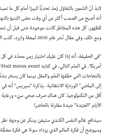
لابدّ أنّ الشعور بالتفاؤل يُعدّ تحديًّا كبيرًا أمام كل م
أنه أصبح من الصعب أكثر من أي وقت مضى التنبؤ بالتهديد
للظهور. كل هذه المخاطر كانت موجودة حتى قبل أن نتعرّض 
ومع ذلك، وفي مقال نُشر عام 2016 لمجلة وايرد، كَتَب الرئيس الأمريكي باراك أوباما آنذاك (بتفاؤل ملحوظ):
“في الحقيقة، أنه إذا كان عليك اختيار زمن محدّد في كل 
بالنجاحات التي حقّقها العلم والعقل بينما كان يسخر ب
إلى الماضي” الورديّة الانتقائية. يذكرنا “سيريس” أنه 
أقل من التكنولوجيا. كان هناك صرف صحي سيّء ورعاية صح
الأيام “الجيّدة” جيدة مقارنة بالحاضر!
سيدافع عالم النفس الكندي ستيفن بينكر عن وجهة نظر مم
وسيوضح أن فكرة العالم الذي يزداد سوءًا هي فكرة مضلّ