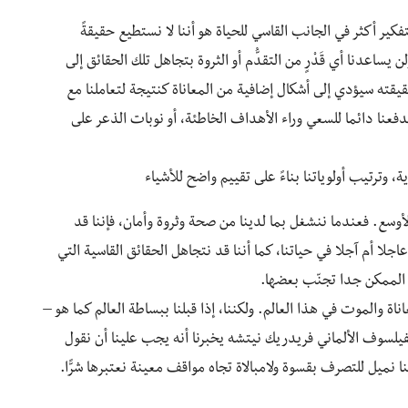
كير أكثر في الجانب القاسي للحياة هو أننا لا نستطيع حقيقةً
ساعدنا أي قَدْرٍ من التقدُّم أو الثروة بتجاهل تلك الحقائق إلى
حقيقته سيؤدي إلى أشكال إضافية من المعاناة كنتيجة لتعاملنا مع
فعنا دائما للسعي وراء الأهداف الخاطئة، أو نوبات الذعر على
، وترتيب أولوياتنا بناءً على تقييم واضح للأشياء
أوسع. فعندما ننشغل بما لدينا من صحة وثروة وأمان، فإننا قد
اجلا أم آجلا في حياتنا، كما أننا قد نتجاهل الحقائق القاسية التي
 الممكن جدا تجنّب بعضها.
اناة والموت في هذا العالم. ولكننا، إذا قبلنا ببساطة العالم كما هو –
ن الفيلسوف الألماني فريدريك نيتشه يخبرنا أنه يجب علينا أن نقول
 نميل للتصرف بقسوة ولامبالاة تجاه مواقف معينة نعتبرها شرًّا.