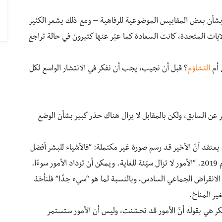
 بشأن بعض المقاييس الموضوعية للرفاهية – ومع ذلك يشعر الكثير
ايات المتحدة، كانت السعادة كما عبّر عنها كثيرون في حالة تراجع
 أم
التشاؤم
؟ قبل أن نجيب، يجب أن نفكر في الانتشار الواسع لكل
 عن السابق، ولكن بالمقابل لا يزال هناك حذر كبير بشأن الوضع
 يعتقد أنّ الأخير قد رسم صورة غير مكتملة: “فالأشياء للبشر أفضل
من أي وقت مضى”، كما قال في محادثة مع بينكر في عام 2019. “الأمور لا تزال سيّئة للغاية. ويمكن أن تزداد الأمور سوءًا.
الانقراض الجماعي السادس، وبالنسبة لما هو “سيء جدًا” فلنأخذ
 هي بقوله أنّ الأمور قد تحسّنت، وليس أن الأمور ستستمر