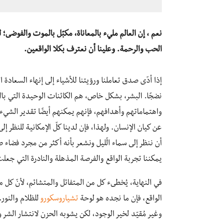
نعم ، إن العالم مليء بالمعاناة، مكبّل بالموت والفوضى؛ 
الحب والرحمة. وعلينا أن نعترف بكلا الواقعين.
إذا أدّى صدق تعاملنا ورؤيتنا للأشياء إلى إنهاء السعادة 
نضجًا. البشر، بشكل خاص، هم الكائنات الوحيدة التي بالإ
واهتماماتهم وأهدافهم، فإنهم يمكنهم أيضًا تقدير الشيء
عن كيان الإنسان. ولهذا، فإن لدينا كلّ الإمكانية للنظر إلى
أن ننظر إلى سماء الّليل ونشعر بأنه أكثر من مجرد فضاء
يمكننا تجربة الواقع والفرصة المذهلة والنادرة التي جعلت
في النهاية، يُخطىء كل من المتفائل والمتشائم، لأنّ كل
الواقع، فإن ما نجده هو لوحة
تشياروسكورو
للظلام والنور.
وغير مُقيّد لخير الوجود، لكن يشوبه الحزن لانتشار الشر و