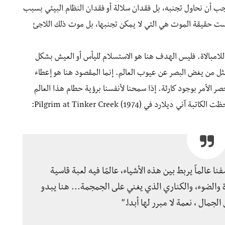
ب أن نحاول تجنبه، بل فقدان سلالة أو فقدان النظام البيئي بسبب
 ليست حقيقة الموت هي التي لا يمكن تجنبها، بل موت ذلك اللاجئ
لامبالاة. فليس الهدف هنا هو الاستسلام لليأس أو العيش بشكل
مثل من يغض البصر عن عيوب العالم. إنما المقصود هنا هو إعطاء
 الأمر بوجود كارثة. إذا سمحنا لأنفسنا برؤية حطام هذا العالم
رد في Pilgrim at Tinker Creek (1974):
 عالماً يربط بين هذه الأشياء، عالمًا فيه لعبة قاسية
لقوة والضوء، والكناري الذي يغني على الجمجمة… هنا يبدو
الجمال ، نعمة لا مبرر لها أبدا.”