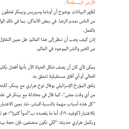
الأرض المسطّحة
“.
تُظهر البيانات بوضوح أن أوباما وسيريس وبينكر مُحقّون
من الناس بعدم الرضا. في بعض الأماكن، بما في ذلك الول
بالفعل.
إذن كيف يجب أن ننظر إلى هذا العالم: هل بعين التفاؤل
من الخير والشر الموجود في العالم.
يمكن لأي كان أن يصف شكل الحياة الآن بأنها أفضل بكثير
الحالي أو أي آفاق مستقبليّة تتعلق به.
يتّفق المؤرخ الإسرائيلي يوفال نوح هراري مع بينكر، لكنه
“كل هذه أسباب مهمة بالنسبة للبشر، خذ بعين الاعتبار 
بالاعتبار (كوفيد-١٩)، أما ما يقصده ب”أسوأ كثيرًا”؛ هو تغير المناخ.
ويكمل هراري حديثه: “لكي نكون منصفين، فإن حجة بينكر