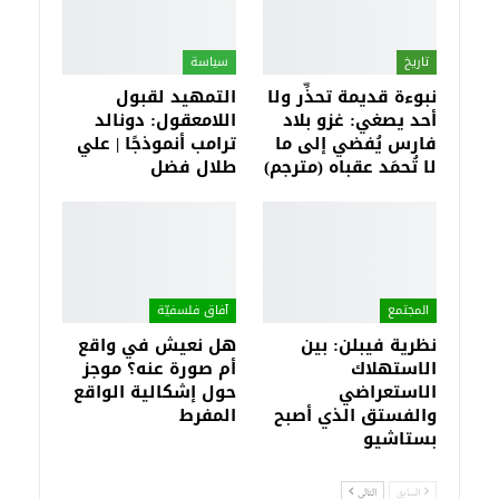
تاريخ
سياسة
نبوءة قديمة تحذِّر ولا
التمهيد لقبول
أحد يصغي: غزو بلاد
اللامعقول: دونالد
فارس يُفضي إلى ما
ترامب أنموذجًا | علي
لا تُحمَد عقباه (مترجم)
طلال فضل
المجتمع
آفاق فلسفيّة‎
نظرية فيبلن: بين
هل نعيش في واقع
الاستهلاك
أم صورة عنه؟ موجز
الاستعراضي
حول إشكالية الواقع
والفستق الذي أصبح
المفرط
بستاشيو
السابق
التالي