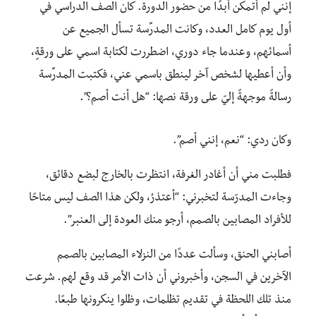
إنني لم أتمكن أبدًا من حضور الدورة. كان الصف الدراسي في
أول يوم كامل العدد، وكانت المدرِّسة تسأل الجميع عن
أسمائهم، وعندما جاء دوري، اضطررت لكتابة اسمي على ورقةٍ،
وأن أعطيها لشخص آخر لينطق باسمي عني، فكتبت المدرِّسة
رسالةً موجهةً إليّ على ورقة نصها: “هل أنت أصم؟”.
وكان ردي: “نعم، إنني أصم”.
فطلبت مني أن أغادر الغرفة، انتظرت بالخارج لبضع دقائق،
وجاءت المدرّسة لتخبرني: “أعتذرُ، ولكن هذا الصف ليس متاحًا
للأفراد المصابين بالصمم، أرجو منك العودة إلى العنبر”.
أصابني الحنق، وسألت عددًا من النزلاء المصابين بالصمم
الآخرين في السجن، وأخبروني أن ذات الأمر قد وقع لهم. شرعت
منذ تلك اللحظة في تقديم تظلمات، وظلوا ينكرونها طبعًا.