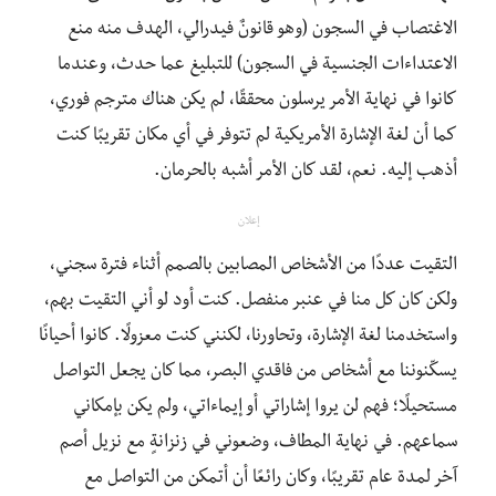
الاغتصاب في السجون (وهو قانونٌ فيدرالي، الهدف منه منع
الاعتداءات الجنسية في السجون) للتبليغ عما حدث، وعندما
كانوا في نهاية الأمر يرسلون محققًا، لم يكن هناك مترجم فوري،
كما أن لغة الإشارة الأمريكية لم تتوفر في أي مكان تقريبًا كنت
أذهب إليه. نعم، لقد كان الأمر أشبه بالحرمان.
إعلان
التقيت عددًا من الأشخاص المصابين بالصمم أثناء فترة سجني،
ولكن كان كل منا في عنبر منفصل. كنت أود لو أني التقيت بهم،
واستخدمنا لغة الإشارة، وتحاورنا، لكنني كنت معزولًا. كانوا أحيانًا
يسكّنوننا مع أشخاص من فاقدي البصر، مما كان يجعل التواصل
مستحيلًا؛ فهم لن يروا إشاراتي أو إيماءاتي، ولم يكن بإمكاني
سماعهم. في نهاية المطاف، وضعوني في زنزانةٍ مع نزيل أصم
آخر لمدة عام تقريبًا، وكان رائعًا أن أتمكن من التواصل مع