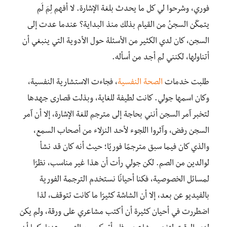
فوري، وشرحوا لي كل ما يحدث بلغة الإشارة. لا أفهم لِمَ لَم
يتمكّن السجنُ من القيام بذلك منذ البداية؟ عندما عدت إلى
السجن، كان لدي الكثير من الأسئلة حول الأدوية التي ينبغي أن
أتناولها، لكنني لم أجد من أسأله.
طلبت خدمات
الصحة النفسية
، فجاءت الاستشارية النفسية،
وكان اسمها جولي. كانت لطيفة للغاية، وبذلت قصارى جهدها
لتخبر آمر السجن أنني بحاجة إلى مترجم للغة الإشارة، إلا أن آمر
السجن رفض، وآثروا اللجوء لأحد النزلاء من أصحاب السمع،
والذي كان فيما سبق مترجمًا فوريًا؛ حيث أنه كان قد نشأ
لوالدين من الصم. لكن جولي رأت أن هذا غير مناسب، نظرًا
لمسائل الخصوصية، فكنا أحيانًا نستخدم الترجمة الفورية
بالفيديو عن بعد، إلا أن الشاشة كثيرًا ما كانت تتوقف، لذا
اضطررت في أحيان كثيرة أن أكتب مشاعري على ورقة، ولم يكن