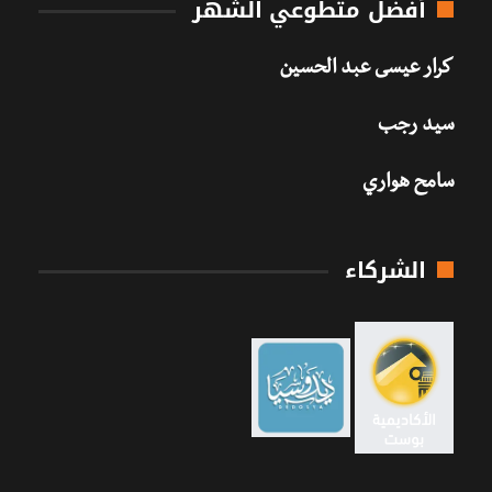
أفضل متطوعي الشهر
كرار عيسى عبد الحسين
سيد رجب
سامح هواري
الشركاء