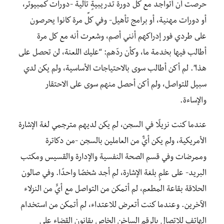
حرصت أن أتواجد مع كل دورة تدريبيةٍ تالية -دورات كمبيوتر،
أو دورات مهنية، أو برامج تأهيل- وفي كلِّ مرة كانوا يحرصون
على طردي فور إدراكهم أنني أصم، وشعرت أنه مع كل مرة
أطالب فيها بخدمة ما، وكأن ردّهم: “عليك اللعنة، لن تحصل على
هذا”. لم أكن أطالب سوى بالاحتياجات الأساسية، ولم يكن لدي
سبيل للتواصل، ولم أكن أحصل منهم سوى على الاحتقار
والإساءة.
عندما كنت نزيلًا في السجن، لم يكن لديهم مترجمي لغة الإشارة
الأمريكية، ولم يكن أيٌّ من العاملين بالسجن -من دكاترة
وممرضات وفي قسم الصحة النفسية والإدارة والقسيس ومكتب
البريد- على علمٍ بلغة الإشارة، لم أجد شخصًا واحدًا. وفي صالون
الحلاقة بقاعة المطعم، لم أتمكن من التواصل مع أيٍّ من النزلاء
الآخرين. وعندما كنت أتعرض للاعتداء، لم أتمكن من استخدام
الهاتف للاتصال بالرقم الساخن الخاص بقانون القضاء على