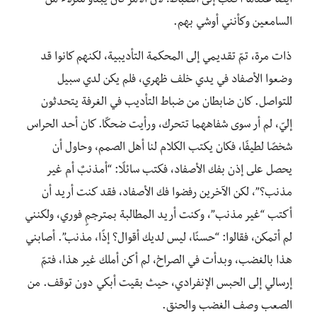
أيضًا عندما أكتب إلى الضباط؛ لأن الأمر كان يبدو للنزلاء من
السامعين وكأنني أوشي بهم.
ذات مرة، تمّ تقديمي إلى المحكمة التأديبية، لكنهم كانوا قد
وضعوا الأصفاد في يدي خلف ظهري، فلم يكن لدي سبيل
للتواصل. كان ضابطان من ضباط التأديب في الغرفة يتحدثون
إليّ، لم أر سوى شفاههما تتحرك، ورأيت ضحكًا. كان أحد الحراس
شخصًا لطيفًا، فكان يكتب الكلام لنا أهل الصمم، وحاول أن
يحصل على إذن بفك الأصفاد، فكتب سائلًا: “أمذنبٌ أم غير
مذنب؟”، لكن الآخرين رفضوا فك الأصفاد، فقد كنت أريد أن
أكتب “غير مذنب”، وكنت أريد المطالبة بمترجمٍ فوري، ولكنني
لم أتمكن، فقالوا: “حسنًا، ليس لديك أقوال؟ إذًا، مذنب”. أصابني
هذا بالغضب، وبدأت في الصراخ، لم أكن أملك غير هذا، فتمّ
إرسالي إلى الحبس الإنفرادي، حيث بقيت أبكي دون توقف. من
الصعب وصف الغضب والحنق.