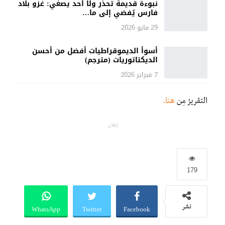
نبوءة قديمة تحذِّر ولا أحد يصغي: غزو بلاد
فارس يُفضي إلى ما…
29 مايو 2026
أسوأ الديموقراطيات أفضل من أحسن
الديكتاتوريات (مترجم)
7 فبراير 2026
التقريرُ مِن
هنا.
إعلان
179
WhatsApp
Twitter
Facebook
نشر