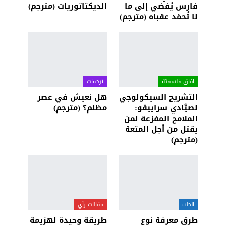
فارس يُفضي إلى ما
الديكتاتوريات (مترجم)
لا تُحمَد عقباه (مترجم)
آفاق فلسفيّة‎
ترجمات
التشريح السيكولوجي
هل نعيش في عصر
لصيَّادي سراييڤو:
مظلم؟ (مترجم)
الملامح المفزعة لمن
يقتل من أجل المتعة
(مترجم)
الطب
مقالات رأي
طرق معرفة نوع
طريقة وحيدة لهزيمة