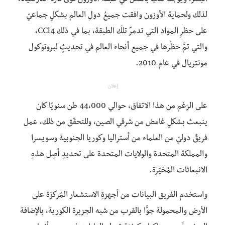
لذلك ولحماية الأوزون وافقت جميعُ دولِ العالم بشكلٍ جماعيّ
على حظرِ المواد التي تدمرِّ تلكَ الطبقة، بما في ذلك CCl4،
والتي تمَّ حظْرها في جميع أنحاء العالم في تحديثٍ لبروتوكول
مونتريال في عام 2010.
إعلان
على الرَغم من هذا الاتفاق، حوالي 44،000 طن سنويًا كان
ينبعث بشكلٍ غامض من شرقي الصين، وللتحقّق من ذلك، عمل
فريقٌ دوليّ من العلماء من أستراليا وكوريا الجنوبية وسويسرا
والمملكة المتحدة والولايات المتحدة على تحديدِ أصِل هذهِ
الانبعاثات المُحَيّرة.
واستخدم الفريق البيانات من أجهزةِ الاستشعار المُركزَة على
الأرض والمحمولة جوًّا بالقرب من شبه الجزيرة الكورية، بالإضافة