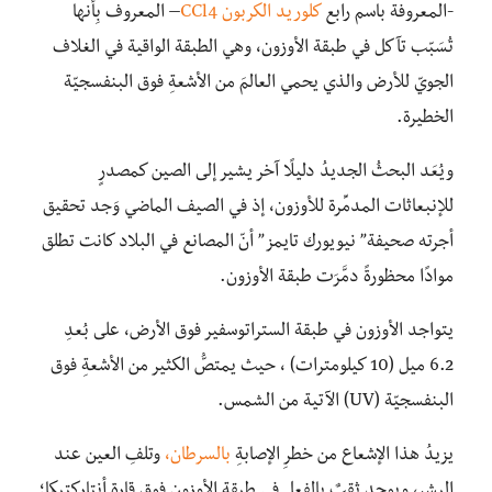
-المعروفة باسم رابع
كلوريد الكربون CCl4
– المعروف بِأنها
تُسَبّب تآكل في طبقة الأوزون، وهي الطبقة الواقية في الغلاف
الجويّ للأرض والذي يحمي العالمَ من الأشعةِ فوق البنفسجيّة
الخطيرة.
ويُعَد البحثُ الجديدُ دليلًا آخر يشير إلى الصين كمصدرٍ
للإنبعاثات المدمِّرة للأوزون، إذ في الصيف الماضي وَجد تحقيق
أجرته صحيفة” نيويورك تايمز” أنّ المصانع في البلاد كانت تطلق
موادًا محظورةً دمَّرَت طبقة الأوزون.
يتواجد الأوزون في طبقة الستراتوسفير فوق الأرض، على بُعدِ
6.2 ميل (10 كيلومترات) ، حيث يمتصُّ الكثير من الأشعةِ فوق
البنفسجيّة (UV) الآتية من الشمس.
يزيدُ هذا الإشعاع من خطرِ الإصابةِ
بالسرطان،
وتلفِ العين عند
البشر، ويوجد ثقبٌ بالفعل في طبقة الأوزون فوق قارة أنتاركتيكا؛