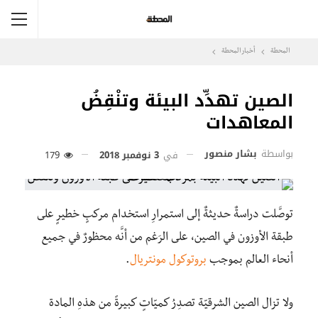
المحطة
أخبار المحطة
الصين تهدِّد البيئة وتنْقِضُ
المعاهدات
بواسطة
بشار منصور
في
3 نوفمبر 2018
179
توصَّلت دراسةٌ حديثةٌ إلى استمرارِ استخدام مركبٍ خطيرٍ على
طبقة الأوزون في الصين، على الرَغم من أنَّه محظورٌ في جميع
أنحاء العالم بموجب
بروتوكول مونتريال
.
ولا تزال الصين الشرقيّة تصدِرُ كميّاتٍ كبيرةً من هذهِ المادة