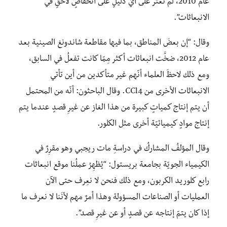
عام 2010، لم نعثر على أيّ دليلٍ على انخفاضٍ لاحقٍ في
الانبعاثات”.
وقال: “إن بعضَ المناطق، بما فيها مقاطعة شاندونغ الصينية بعد
عام 2012، ضخَّت انبعاثات أكثر مِمّا كانت تفعلُ في السابق،
ومع ذلك لاحظَ العلماء أنّهم غير متأكدين من أين تأتي
الانبعاثات الأخرى من CCl4. وقال الباحثون: أنّه من المحتمل
أن يتم إنتاج كمياتٍ كبيرة من هذا الغاز عن غيرِ قصدٍ عندما يتم
إنتاج موادٍ كيميائيّة أخرى مثل الكلور.
وقال المؤلفُ المشاركُ في دراسةِ مات ريجبي وهو مقرِرٌ في
الكيمياء الجويّة بجامعة بريستول: “يُظهِرُ عملُنا موقع انبعاثات
رابع كلوريد الكربون، ومع ذلك فنحن لا نعِرف حتى الآن
العمليات أو الصناعات المسؤولة وهذا أمرٌ مهم لأنَنا لا نعرف ما
إذا كان يتمّ إنتاجه عن قصدٍ أو عن غيرِ قصد”.