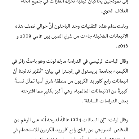
إلى نموذَجين يحاكيان كيفيّة تحرّك الغازات في جميع أنحاء
الغلاف الجوي.
وباستخدام هذه التقنيات وجد الباحثون أنَّ حوالي نصف هذه
الانبعاثات المُخيفة جاءت من شرقِ الصين بين عامي 2009 و
2016.
وقال الباحث الرئيسي في الدراسة مارك لونت وهو باحثٌ زائر في
الكيمياء بجامعة بريستول في إنجلترا في بيان: “تُظهِر نتائجنا أنّ
انبعاثات رابع كلوريد الكربون من منطقةِ شرقِ أسيا تمثّل نسبةً
كبيرةً من الانبعاثات العالمية، وهي أكبرُ بكثيرٍ مما اقترحته
بعض الدراسات السابقة”.
وقال لونت: “إن انبعاثات CCl4 هائلةً لدرجة أنه على الرغم من
التخلص التدريجي من إنتاج رابع كلوريد الكربون للاستخدام في