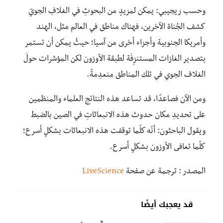
وحسب ريجيبي: يمكن لمزيدٍ من البحوثِ في الغلافِ الجويّ
كشف الجُناة الآخرين، فهناك مناطق في العالم مثل، الهند
وأمريكا الجنوبية وأجزاء أخرى من آسيا؛ حيثُ يمكن أن تستمر
بتصدير الغازات المستنزِفَة لطبقة الأوزون لكن المؤشرات حولَ
الغلاف الجوي في تلك المناطق منعدِمةً.
ومن الآن فصاعدًا، قد تساعد هذه النتائج العلماء والمنظمين
على تحديدِ مكان حدوث هذه الانبعاثاتِ في الصين بالضبط
ويقول الباحثون: أنّه كلّما توقفت هذه الانبعاثات بشكلٍ أسرع؛
كلّما تعافى الأوزون بشكلٍ أسرع.
المصدر : ترجمة عن صفحة
LiveScience
قد يعجبك أيضًا