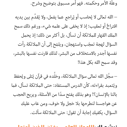
وعلّة الأمر وحكمته. فهو أمر مسبوق بتوضيح وشرح.
– الله تعالى لا يُحاسب أو يُراجع عما يفعل، ولا يُقدَّم بين يديه
اقتراحٌ أو تعقيب؛ إذ لا يخفى على علمه شيء، ورغم ذلك سمح
الملك القهار للملائكة أن تسأل، بل أكثر من ذلك؛ إذ يحمل
السؤال لهجة تعجّب واستهجان، ويلمّح إلى أن الملائكة رأت
نفسها أجدر بالاستخلاف من البشر، لذلك قارنت نفسها بالبشر،
وقد سمح الله بكل هذا!
– سجَّل الله تعالى سؤال الملائكة، وخلَّده في قرآن يُتلى ويُحفظ
ويُتعبد بقراءته، كأن الدرس المستفاد: حتى الملائكة تسأل، فما
بالنا بالإنسان؟! وهو بذلك يفتح سدًا من الأسئلة، ويزيح الحجب
عن هواجسنا لنطرحها بلا خجل ولا خوف، ومن عاب عليك
السؤال، يكفيك إجابة أن تقول: حتى الملائكة سألت.