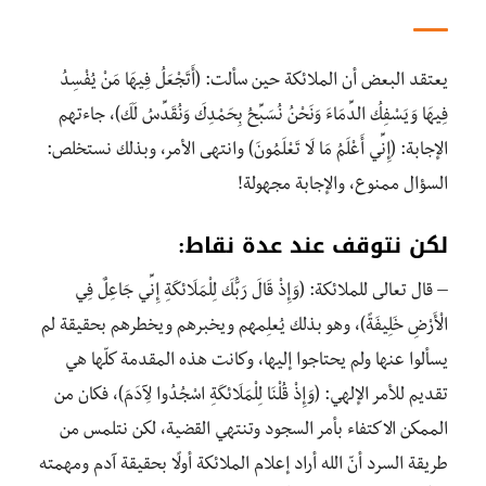
يعتقد البعض أن الملائكة حين سألت: (أَتَجْعَلُ فِيهَا مَنْ يُفْسِدُ
فِيهَا وَيَسْفِكُ الدِّمَاءَ وَنَحْنُ نُسَبِّحُ بِحَمْدِكَ وَنُقَدِّسُ لَكَ)، جاءتهم
الإجابة: (إِنِّي أَعْلَمُ مَا لَا تَعْلَمُونَ) وانتهى الأمر، وبذلك نستخلص:
السؤال ممنوع، والإجابة مجهولة!
لكن نتوقف عند عدة نقاط:
– قال تعالى للملائكة: (وَإِذْ قَالَ رَبُّكَ لِلْمَلَائِكَةِ إِنِّي جَاعِلٌ فِي
الْأَرْضِ خَلِيفَةً)، وهو بذلك يُعلِمهم ويخبرهم ويخطرهم بحقيقة لم
يسألوا عنها ولم يحتاجوا إليها، وكانت هذه المقدمة كلّها هي
تقديم للأمر الإلهي: (وَإِذْ قُلْنَا لِلْمَلَائِكَةِ اسْجُدُوا لِآدَمَ)، فكان من
الممكن الاكتفاء بأمر السجود وتنتهي القضية، لكن نتلمس من
طريقة السرد أنّ الله أراد إعلام الملائكة أولًا بحقيقة آدم ومهمته