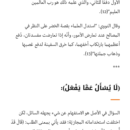
الأول دفعًا للثاني، والذي علَّمه ذلك هو رب العالمين
العليم”(12).
وقال النووي: “استدل العلماء بقصة الخضر على النظر في
المصالح عند تعارض الأمور، وأنّه إذا تعارضت مفسدتان، دُفِع
أعظمهما بارتكاب أخفهما، كما خرق السفينة لدفع غصبها
وذهاب جملتها”(13).
***
(لَا يُسْأَلُ عَمَّا يَفْعَلُ):
السؤال في الأصل هو الاستفهام عن شيء يجهله السائل، لكن
اختلفت استخداماته المجازيّة؛ فقد يأتي بمعنى الطلب: (قَالَ قَدْ