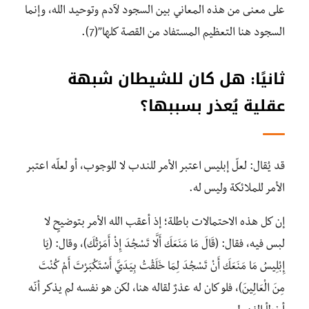
على معنى من هذه المعاني بين السجود لآدم وتوحيد الله، وإنما
السجود هنا التعظيم المستفاد من القصة كلها”(7).
ثانيًا: هل كان للشيطان شبهة
عقلية يُعذر بسببها؟
قد يُقال: لعلّ إبليس اعتبر الأمر للندب لا للوجوب، أو لعلّه اعتبر
الأمر للملائكة وليس له.
إن كل هذه الاحتمالات باطلة؛ إذ أعقب الله الأمر بتوضيحٍ لا
لبس فيه، فقال: (قَالَ مَا مَنَعَكَ أَلَّا تَسْجُدَ إِذْ أَمَرْتُكَ)، وقال: (يَا
إِبْلِيسُ مَا مَنَعَكَ أَنْ تَسْجُدَ لِمَا خَلَقْتُ بِيَدَيَّ أَسْتَكْبَرْتَ أَمْ كُنْتَ
مِنَ الْعَالِينَ)، فلو كان له عذرٌ لقاله هنا، لكن هو نفسه لم يذكر أنّه