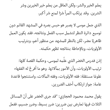
يعلم الخير والشر، ولكن العاقل من يعلم خير الخيرين وشر
الشرين. وقد يرتكب المرأ شرًا لمنع شر أكبر.
الذي جعل موسى لا يصبر هو حبس بصره في المشهد القائم دون
توسيع دائرة النظر لتشمل سبب الفعل ونتائجه، فقد يكون العمل
ظاهريًا مضر، لكن بالنظر للمشهد من منظور أعم، وبترتيب
الأولويات، وبالإحاطة بنتائجه تظهر حكمته.
إذن فدرس الخضر الذي علَّمه لموسى، وحكمة القصة كلها:
ترتيب الأولويات، وأن الأمور بمآلاتها. وهو ما أفرغ له الفقهاء
علومًا مستقلة: فقه الأولويات، وفقه المآلات، واستنتجوا قاعدة
عامة: جواز ارتكاب أخف الضررين.
يقول محمد محمود الحجازي: “قد جرى الخضر على أنّ المسائل
الثلاث فيها تعارض بين ضررين: ضرر بسيط، وضرر جسيم، ففعل