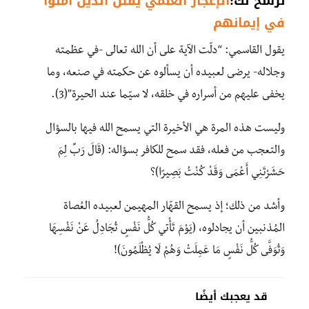
نرشح لك:
الإعجاز العلمي يفتن الذين آمنوا
في إيمانهم
يقول القاسمي: “دلّت الآية على أن الله تعالى -في عظمته
وجلاله- يرضى لعبيده أن يسألوه عن حكمته في صنعه، وما
يخفى عليهم من أسراره في خلقه، لا سيّما عند الحيرة”(3).
وليست هذه المرة هي الأخيرة التي يسمح الله فيها بالسؤال
والتعجب من فعله، فقد سمح للكافر بسؤاله: (قَالَ رَبِّ لِمَ
حَشَرْتَنِي أَعْمَى وَقَدْ كُنْتُ بَصِيرًا)؟
وأشد من ذلك؛ إذ يسمح القهّار المهيمن لعبيده العُصاة
المُذنبين أن يجادلوه، (يَوْمَ تَأْتِي كُلُّ نَفْسٍ تُجَادِلُ عَنْ نَفْسِهَا
وَتُوَفَّى كُلُّ نَفْسٍ مَا عَمِلَتْ وَهُمْ لَا يُظْلَمُونَ)!
قد يعجبك أيضًا