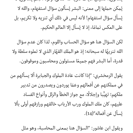
يُمكن حملها إلى معنى: البشر يُسألون سؤال استفهام، والله لا
يُسأل سؤال استفهام! لأنه ليس في ذلك أي تنزيه ولا تكريم، بل
على العكس تمامًا، إذ لا يُسأل إلا العالم الحكيم.
لكن السؤال هنا هو سؤال الحساب واللوم، لذا كان عدم سؤال
الله تنزيهًا له سبحانه؛ إذ هو الملك القهّار الذي لا تعلوه سلطة ولا
قدرة، أما البشر فهم جميعًا مسئولون ومحاسبون وموقوفون.
يقول الزمخشري: “إذا كانت عادة الملوك والجبابرة ألا يسألهم من
في مملكتهم عن أفعالهم وعمّا يوردون ويصدرون من تدبير
ملكهم؛ تهيُّبا وإجلالًا، مع جواز الخطأ والزلل وأنواع الفساد
عليهم، كان ملك الملوك ورب الأرباب خالقهم ورازقهم أولى بألا
يُسأل عن أفعاله”(14).
ويقول ابن عاشور: “السؤال هنا بمعنى المحاسبة، وهو مثل