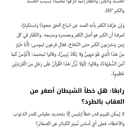
الحسد والكِبَر، والكفّار إنما نازعوا محمدًا بسبب الحسد
والكبَر”(8).
وإن عرَّفنا الكفر بأنه الصد عن اتباع الحق جحودًا واستكبارًا،
لعرفنا أن الكبر هو أصل الكفر ومصدره ومنبعه. والكفّار في كل
زمن يتشرّبون الكبر حتى النُخاع، فقال فرعون لموسى: (أَنَا خَيْرٌ
مِنْ هَذَا الَّذِي هُوَ مَهِينٌ وَلا يَكَادُ يُبِينُ)، وقالوا لمحمد: (أَنُؤْمِنُ كَمَا
آمَنَ السُّفَهَاءُ)، وقالوا: (لَوْلَا نُزِّلَ هَذَا الْقُرْآنُ عَلَى رَجُلٍ مِنَ الْقَرْيَتَيْنِ
عَظِيمٍ).
رابعًا: هل خطأ الشيطان أصغر من
العقاب بالطرد؟
لا يُمكن تقييم قدر خطأ إبليس إلّا بتحديد مقياس لقدر الذنوب
والأخطاء، فعلى أيّ أساس نُميّز الكبائر عن الصغائر؟