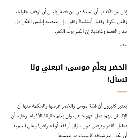
إذن من الكذب أن نستخلص من قصة إبليس أن نوقف عقولنا،
ونلغي فكرنا، ونقتل أسئلتنا! ونقول: إن معصية إبليس الفكر! بل
مدار القصة وغايتها: إن الكبر يولِّد الكفر.
***
الخضر يعلِّم موسى: اتبعني ولا
تسأل!
يعتبر كثيرون أنّ قصّة موسى والخضر غرضها والحكمة منها أن
الإنسان مهما فعل، فهو جاهل، ولن يعلم حقيقة الأشياء، وعليه أن
يتقبل القدر ويرضى دون سؤال أو نقد أو اعتراض! وعلى التلميذ
أن يكون مع شيخه كالميت مع مُغسِّله!