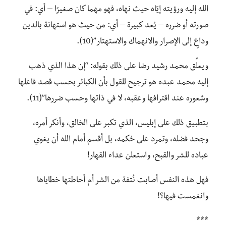
الله إليه ورؤيته إيّاه حيث نهاه، فهو مهما كان صغيرًا – أي: في
صورته أو ضرره – يُعد كبيرة – أي: من حيث هو استهانة بالدين
وداعٍ إلى الإصرار والانهماك والاستهتار”(10).
ويعلِّق محمد رشيد رضا على ذلك بقوله: “إن هذا الذي ذهب
إليه محمد عبده هو ترجيح للقول بأن الكبائر بحسب قصد فاعلها
وشعوره عند اقترافها وعقبه، لا في ذاتها وحسب ضررها”(11).
بتطبيق ذلك على إبليس، الذي تكبر على الخالق، وأنكر أمره،
وجحد فضله، وتمرد على حُكمه، بل أقسم أمام الله أن يغوي
عباده للشر والقبح، واستعلن عداء القهار!
فهل هذه النفس أصابت نُتفة من الشر أم أحاطتها خطاياها
وانغمست فيها؟!
***