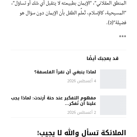
المنطق العقلاني”، “الإيمان بطبيعته لا يتقبل أي شك أو تساؤل”،
“المسيحية، كالإسلام، تُعلِّم الطفل بأن الإيمان دون سؤال هو
فضيلة”(2).
***
قد يعجبك أيضًا
لماذا ينبغي أن نقرأ الفلسفة؟
4 أغسطس 2026
مفهوم التفكير عند حنة أرندت: لماذا يجب
علينا أن نُفكر…
2 أغسطس 2026
الملائكة تسأل والله لا يجيب!