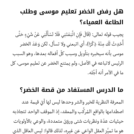
هل رفض الخضر تعليم موسى وطلب
الطاعة العمياء؟
يجيب قوله تعالى: (قَالَ فَإِنِ اتَّبَعْتَنِي فَلَا تَسْأَلْنِي عَنْ شَيْءٍ حَتَّى
أُحْدِثَ لَكَ مِنْهُ ذِكْرًا)، أي اتبعني ولا تسأل، لكن وَعَدَ الخضر
موسى بأنه سيخبره بتأويل وسبب كلّ أفعاله بعدها، وهو السبب
الرئيس لاتباعه في الأصل، ولم يمتنع الخضر عن تعليم موسى، كل
ما في الأمر أنه أجَّله.
ما الدرس المستفاد من قصة الخضر؟
المعرفة النظرية للخير والشر وحدها ليس لها أيّ قيمة عند
اصطدامها بالواقع المُركَّب والمعقد، إذ الموقف الواحد تتجاذبه
حيثيات عدّة ونظريات شتى ورؤىً متعددة، والوعي بالأولويات
هو ما تميَّز العقل الواعي عن غيره، لذلك قالوا: ليس العاقل الذي