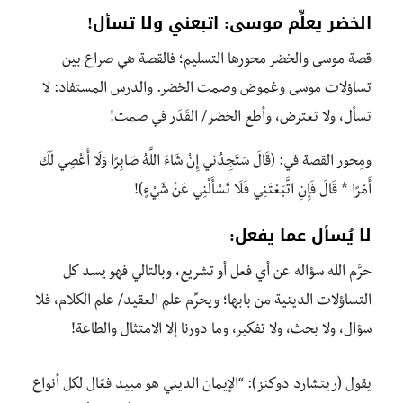
الخضر يعلِّم موسى: اتبعني ولا تسأل!
قصة موسى والخضر محورها التسليم؛ فالقصة هي صراع بين
تساؤلات موسى وغموض وصمت الخضر. والدرس المستفاد: لا
تسأل، ولا تعترض، وأطع الخضر/ القَدَر في صمت!
ومِحور القصة في: (قَالَ سَتَجِدُنِي إِنْ شَاءَ اللَّهُ صَابِرًا وَلَا أَعْصِي لَكَ
أَمْرًا * قَالَ فَإِنِ اتَّبَعْتَنِي فَلَا تَسْأَلْنِي عَنْ شَيْءٍ)!
لا يُسأل عما يفعل:
حرَّم الله سؤاله عن أي فعل أو تشريع، وبالتالي فهو يسد كل
التساؤلات الدينية من بابها؛ ويحرِّم علم العقيد/ علم الكلام، فلا
سؤال، ولا بحث، ولا تفكير، وما دورنا إلا الامتثال والطاعة!
يقول (ريتشارد دوكنز): “الإيمان الديني هو مبيد فعّال لكل أنواع