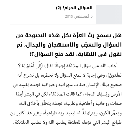
السؤال الحرام! (2)
5 أغسطس 2019
هل يسمح ربُّ العزّة بكل هذه البحبوحة من
السؤال والتعجّب والاستهجان والجدال، ثم
نقول في النهاية: لقد منع السؤال؟!
– أجاب الله على سؤال الملائكة إجمالًا فقال: (إِنِّي أَعْلَمُ مَا لَا
تَعْلَمُونَ)، وهي إجابة لا تمنع السؤال ولا تحظره، بل تشرح أنه
صحيح يملك الإنسان صفات شهوانية وحيوانية تجعله يُفسِد في
الأرض ويُسفِك الدماء، كما قالت الملائكة، لكن في البشر أيضًا
صفات روحانية وأخلاقية وعلمية، تجعله يتخلّق بأخلاق الله،
ويعمِّر الكون، ويترك لذَّاته ليعبد ربه طواعيةً، وغير هذا كثير من
طبائع البشر التي تؤهله للخلافة يعلمها الله ولا تعلمها الملائكة.