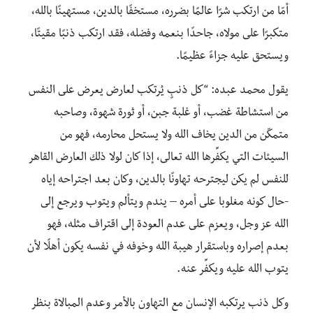
أمّا من ارتكب شرًا عالمًا بضرره، مستخفًا بالدين، مستهينًا بالله،
متكبرًا على مولاه، جاحدًا بنعمه وفضله، فقد ارتكب ذنبًا مقيتًا،
ويستحق عليه جزاءً عظيمًا.
يقول محمد عبده: “كل ذنبٍ يُرتكب لعارض يعرض على النفس
من استشاطة غضب، أو غلبة جبن، أو ثورة شهوة، وصاحبه
متمكّن من الدين يخاف الله ولا يستحل محارمه، فهو من
السيئات التي يكفِّرها الله تعالى، إذا كان لولا ذلك العارض القاهر
للنفس لم يكن ليجترحه تهاونًا بالدين، وكان بعد اجتراحه إياه
-حال كونه مغلوبا على أمره – يندم ويتألم ويتوب ويرجع إلى
الله عز وجل، ويعزم على عدم العودة إلى اقتراف مثله، فهو
بعدم إصراره وباستقرار هيبة الله وخوفه في نفسه يكون أهلًا لأن
يتوب الله عليه ويكفِّر عنه.
وكل ذنب يرتكبه الإنسان مع التهاون بالأمر وعدم المبالاة بنظر