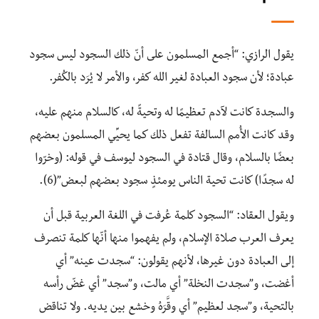
يقول الرازي: “أجمع المسلمون على أنّ ذلك السجود ليس سجود
عبادة؛ لأن سجود العبادة لغير الله كفر، والأمر لا يُرَد بالكُفر.
والسجدة كانت لآدم تعظيمًا له وتحيةً له، كالسلام منهم عليه،
وقد كانت الأُمم السالفة تفعل ذلك كما يحيِّي المسلمون بعضهم
بعضًا بالسلام، وقال قتادة في السجود ليوسف في قوله: (وخرّوا
له سجدًا) كانت تحية الناس يومئذٍ سجود بعضهم لبعض”(6).
ويقول العقاد: “السجود كلمة عُرفت في اللغة العربية قبل أن
يعرف العرب صلاة الإسلام، ولم يفهموا منها أنّها كلمة تنصرف
إلى العبادة دون غيرها، لأنهم يقولون: “سجدت عينه” أي
أغضت، و”سجدت النخلة” أي مالت، و”سجد” أي غضّ رأسه
بالتحية، و”سجد لعظيم” أي وقَّرَهُ وخشع بين يديه. ولا تناقض