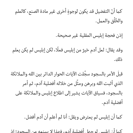
كما أنّ التفضيل قد يكون لوجوهٍَ أخرى غير مادة الصنع، كالعلم
والخُلُق والعمل.
إذن فحجة إبليس العقلية غير صحيحة.
وقد يقال: لعل آدم خيرٌ من إبليس فعلًا، لكن إبليس لم يكن يعلم
ذلك.
قبلَ الأمر بالسجود سجَّلت الآيات الحوار الدائر بين الله والملائكة
الذي أثبت الله وبرهن ومثَّل من خلاله أفضلية آدم، ثم أمر
بالسجود، فسياق الآيات يشير إلى اطلاع إبليس والملائكة على
أفضلية آدم.
كما أن إبليس لم يعترض ويقل: أنا لم أعلم أن آدم أفضل.
كما أن إبليس لو جهل أفضلية آدم، فهذا لا يمنعه من السجود؛ إذ