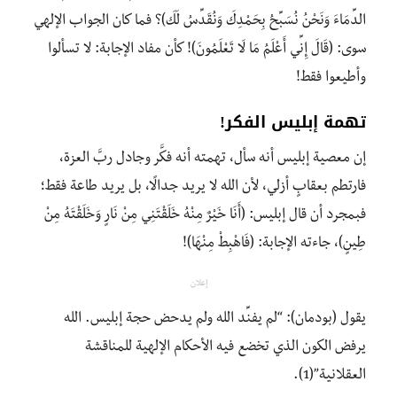
الدِّمَاءَ وَنَحْنُ نُسَبِّحُ بِحَمْدِكَ وَنُقَدِّسُ لَكَ)؟ فما كان الجواب الإلهي
سوى: (قَالَ إِنِّي أَعْلَمُ مَا لَا تَعْلَمُونَ)! كأن مفاد الإجابة: لا تسألوا
وأطيعوا فقط!
تهمة إبليس الفكر!
إن معصية إبليس أنه سأل، تهمته أنه فكَّر وجادل ربَّ العزة،
فارتطم بعقابٍ أزلي، لأن الله لا يريد جدالًا، بل يريد طاعة فقط؛
فبمجرد أن قال إبليس: (أَنَا خَيْرٌ مِنْهُ خَلَقْتَنِي مِنْ نَارٍ وَخَلَقْتَهُ مِنْ
طِينٍ)، جاءته الإجابة: (فَاهْبِطْ مِنْهَا)!
إعلان
يقول (بودمان): “لم يفنِّد الله ولم يدحض حجة إبليس. الله
يرفض الكون الذي تخضع فيه الأحكام الإلهية للمناقشة
العقلانية”(1).