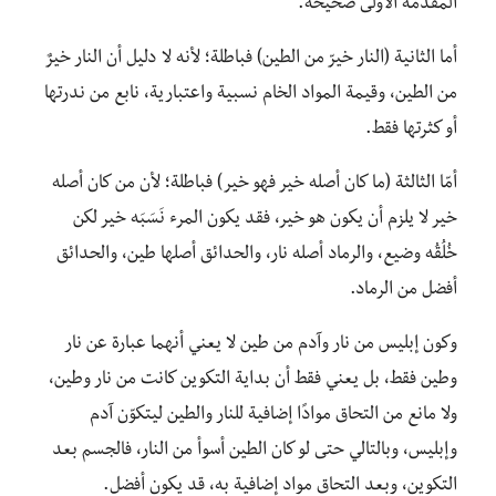
المقدّمة الأولى صحيحة.
أما الثانية (النار خيرّ من الطين) فباطلة؛ لأنه لا دليل أن النار خيرٌ
من الطين، وقيمة المواد الخام نسبية واعتبارية، نابع من ندرتها
أو كثرتها فقط.
أمّا الثالثة (ما كان أصله خير فهو خير) فباطلة؛ لأن من كان أصله
خير لا يلزم أن يكون هو خير، فقد يكون المرء نَسَبَه خير لكن
خُلُقُه وضيع، والرماد أصله نار، والحدائق أصلها طين، والحدائق
أفضل من الرماد.
وكون إبليس من نار وآدم من طين لا يعني أنهما عبارة عن نار
وطين فقط، بل يعني فقط أن بداية التكوين كانت من نار وطين،
ولا مانع من التحاق موادًا إضافية للنار والطين ليتكوّن آدم
وإبليس، وبالتالي حتى لو كان الطين أسوأ من النار، فالجسم بعد
التكوين، وبعد التحاق مواد إضافية به، قد يكون أفضل.