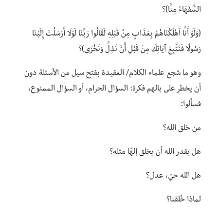
السُّفَهَاءُ مِنَّا)؟
(وَلَوْ أَنَّا أَهْلَكْنَاهُمْ بِعَذَابٍ مِنْ قَبْلِهِ لَقَالُوا رَبَّنَا لَوْلَا أَرْسَلْتَ إِلَيْنَا
رَسُولًا فَنَتَّبِعَ آيَاتِكَ مِنْ قَبْلِ أَنْ نَذِلَّ وَنَخْزَى)؟
وهو ما شجع علماء الكلام/ العقيدة بفتح سيل من الأسئلة دون
أن يخطر على بالهم فكرة: السؤال الحرام، أو السؤال الممنوع،
فسألوا:
من خلق الله؟
هل يقدر الله أن يخلق إلهًا مثله؟
هل الله حيّ، عدل؟
لماذا خُلقنا؟