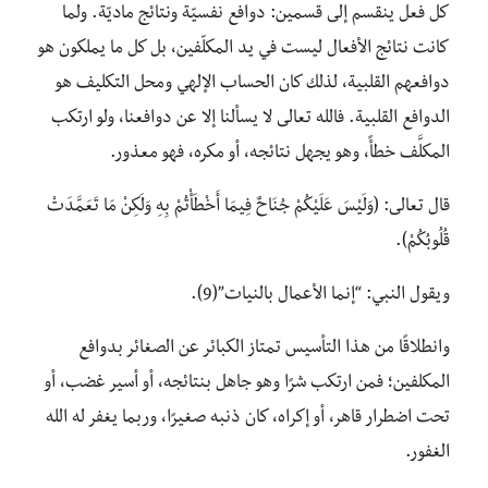
كل فعل ينقسم إلى قسمين: دوافع نفسيّة ونتائج ماديّة. ولما
كانت نتائج الأفعال ليست في يد المكلّفين، بل كل ما يملكون هو
دوافعهم القلبية، لذلك كان الحساب الإلهي ومحل التكليف هو
الدوافع القلبية. فالله تعالى لا يسألنا إلا عن دوافعنا، ولو ارتكب
المكلَّف خطأً، وهو يجهل نتائجه، أو مكره، فهو معذور.
قال تعالى: (وَلَيْسَ عَلَيْكُمْ جُنَاحٌ فِيمَا أَخْطَأْتُمْ بِهِ وَلَكِنْ مَا تَعَمَّدَتْ
قُلُوبُكُمْ).
ويقول النبي: “إنما الأعمال بالنيات”(9).
وانطلاقًا من هذا التأسيس تمتاز الكبائر عن الصغائر بدوافع
المكلفين؛ فمن ارتكب شرًا وهو جاهل بنتائجه، أو أسير غضب، أو
تحت اضطرار قاهر، أو إكراه، كان ذنبه صغيرًا، وربما يغفر له الله
الغفور.