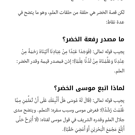
لكن قصة الخضر هي حلقة من حلقات العلم، وهو ما يتضح في
عدة نقاط:
ما مصدر رِفعة الخضر؟
يجيب قوله تعالى: (فَوَجَدَا عَبْدًا مِنْ عِبَادِنَا آتَيْنَاهُ رَحْمَةً مِنْ
عِنْدِنَا وَعَلَّمْنَاهُ مِنْ لَدُنَّا عِلْمًا)؛ إذن فمصدر قيمة وقدر الخضر:
العلم.
لماذا اتبع موسى الخضر؟
يجيب قوله تعالى: (قَالَ لَهُ مُوسَى هَلْ أَتَّبِعُكَ عَلَى أَنْ تُعَلِّمَنِ مِمَّا
عُلِّمْتَ رُشْدًا)؛ فغرض موسى وسبب سفره: التعلم. ويتضح مدى
جلال العلم وقدره الشريف في قول موسى لفتاه: (لَا أَبْرَحُ حَتَّى
أَبْلُغَ مَجْمَعَ الْبَحْرَيْنِ أَوْ أَمْضِيَ حُقُبًا).