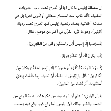
إن مشكلة إبليس ما كان لها أن تُدرج تحت باب الشبهات
العقلية، كأنّه غاب عنه استنتاج منطقي أو تأويل نص! بل هي
مشكلة أخلاقية بحتة، وقضية إبليس كلها تُدرج تحت رذيلة
(الكِبر)، وهو ما كرَّره القرآن في أكثر من موضع، فقال:
(فَسَجَدُوا إِلَّا إِبْلِيسَ أَبَى وَاسْتَكْبَرَ وَكَانَ مِنَ الْكَافِرِينَ).
(فَمَا يَكُونُ لَكَ أَنْ تَتَكَبَّرَ فِيهَا).
(فَسَجَدَ الْمَلَائِكَةُ كُلُّهُمْ أَجْمَعُونَ * إِلَّا إِبْلِيسَ اسْتَكْبَرَ وَكَانَ مِنَ
الْكَافِرِينَ * قَالَ يَا إِبْلِيسُ مَا مَنَعَكَ أَنْ تَسْجُدَ لِمَا خَلَقْتُ بِيَدَيَّ
أَسْتَكْبَرْتَ أَمْ كُنْتَ مِنَ الْعَالِينَ).
يقول الرازي: “اعلم أن المقصود من ذكر هذه القصة المنع من
الحسد والكبر، وذلك لأنّ إبليس إنّما وقع فيما وقع فيه بسبب