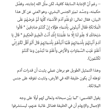
– رغم أنّ الإجابة السابقة كافية، لكن مثَّل الله إجابته، وفصَّل
حكمته، وجسَّد تميّز الجنس البشري، وهو الغني عن كل هذا
البيان، فقال تعالى: (وَعَلَّمَ آدَمَ الْأَسْمَاءَ كُلَّهَا ثُمَّ عَرَضَهُمْ عَلَى
الْمَلَائِكَةِ فَقَالَ أَنْبِئُونِي بِأَسْمَاءِ هَؤُلَاءِ إِنْ كُنْتُمْ صَادِقِينَ * قَالُوا
سُبْحَانَكَ لَا عِلْمَ لَنَا إِلَّا مَا عَلَّمْتَنَا إِنَّكَ أَنْتَ الْعَلِيمُ الْحَكِيمُ * قَالَ يَا
آدَمُ أَنْبِئْهُمْ بِأَسْمَائِهِمْ فَلَمَّا أَنْبَأَهُمْ بِأَسْمَائِهِمْ قَالَ أَلَمْ أَقُلْ لَكُمْ إِنِّي
أَعْلَمُ غَيْبَ السَّمَاوَاتِ وَالْأَرْضِ وَأَعْلَمُ مَا تُبْدُونَ وَمَا كُنْتُمْ
تَكْتُمُونَ).
وهذا التمثيل الطويل هو برهان عملي يثبت أن قدرات آدم
تؤهله أن يكون خليفة الله في الأرض، وتثبت تفوّقه على جنس
الملائكة.
يقول القاسمي: “لما بيَّن سبحانه وتعالى لهم أولًا على وجه
الإجمال والإبهام أن في الخليفة فضائل غائبة عنهم، ليستشرفوا