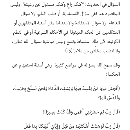
السؤال في الحديث: “كلكم راعٍ وكلكم مسئول عن رعيته”. وليس
المقصود هنا نفي سؤال الاستشارة، أو طلب العلم، ولا سؤال
الدعاء، ولا سؤال الاستفادة والاستنباط مثل أسئلة المتفقهين أو
المتكلمين عن الحكم المبثوثة في الأحكام الشرعية أو في النظم
الكونية؛ لأن ذلك استنباط وتتبع وليس مباشرة بسؤال الله تعالى،
ولا لتطلب مخلِّص من ملام”(15).
وقد سمح الله بسؤاله في مواضع كثيرة، وهي أسئلة استفهام عن
الحكمة:
(أَتَجْعَلُ فِيهَا مَنْ يُفْسِدُ فِيهَا وَيَسْفِكُ الدِّمَاءَ وَنَحْنُ نُسَبِّحُ بِحَمْدِكَ
وَنُقَدِّسُ لَكَ)؟
(قَالَ رَبِّ لِمَ حَشَرْتَنِي أَعْمَى وَقَدْ كُنْتُ بَصِيرًا)؟
(قَالَ رَبِّ لَوْ شِئْتَ أَهْلَكْتَهُمْ مِنْ قَبْلُ وَإِيَّايَ أَتُهْلِكُنَا بِمَا فَعَلَ