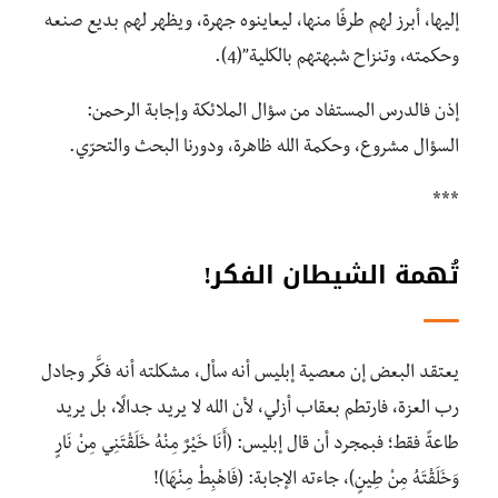
إليها، أبرز لهم طرفًا منها، ليعاينوه جهرة، ويظهر لهم بديع صنعه
وحكمته، وتنزاح شبهتهم بالكلية”(4).
إذن فالدرس المستفاد من سؤال الملائكة وإجابة الرحمن:
السؤال مشروع، وحكمة الله ظاهرة، ودورنا البحث والتحرّي.
***
تُهمة الشيطان الفكر!
يعتقد البعض إن معصية إبليس أنه سأل، مشكلته أنه فكَّر وجادل
رب العزة، فارتطم بعقاب أزلي، لأن الله لا يريد جدالًا، بل يريد
طاعةً فقط؛ فبمجرد أن قال إبليس: (أَنَا خَيْرٌ مِنْهُ خَلَقْتَنِي مِنْ نَارٍ
وَخَلَقْتَهُ مِنْ طِينٍ)، جاءته الإجابة: (فَاهْبِطْ مِنْهَا)!