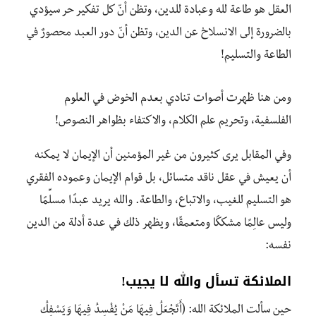
العقل هو طاعة لله وعبادة للدين، وتظن أنّ كل تفكير حر سيؤدي
بالضرورة إلى الانسلاخ عن الدين، وتظن أنّ دور العبد محصورٌ في
الطاعة والتسليم!
ومن هنا ظهرت أصوات تنادي بعدم الخوض في العلوم
الفلسفية، وتحريم علم الكلام، والاكتفاء بظواهر النصوص!
وفي المقابل يرى كثيرون من غير المؤمنين أن الإيمان لا يمكنه
أن يعيش في عقل ناقد متسائل، بل قوام الإيمان وعموده الفقري
هو التسليم للغيب، والاتباع، والطاعة. والله يريد عبدًا مسلِّمًا
وليس عالِمًا مشككًا ومتعمقًا، ويظهر ذلك في عدة أدلة من الدين
نفسه:
الملائكة
تسأل
والله لا يجيب!
حين سألت الملائكة الله: (أَتَجْعَلُ فِيهَا مَنْ يُفْسِدُ فِيهَا وَيَسْفِكُ