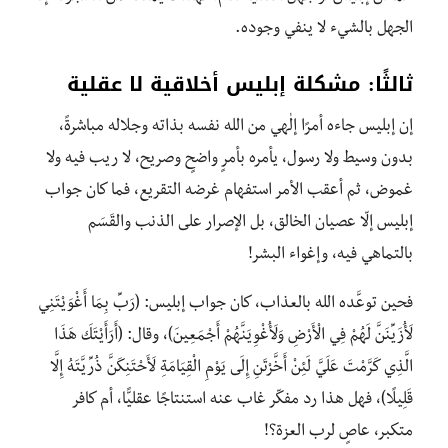
الجهل بالشيء لا ينفي وجوده.
ثالثًا: مشكلة إبليس أخلاقية لا عقلية
إن إبليس جاءه أمرًا إلٰهي من الله نفسه بذاته وجلاله مباشرةً،
بدون وسيط ولا رسول، يأمره بأمرٍ واضحٍ وصريح، لا ريب فيه ولا
غموض، ثم أعقب الأمر استفهام غرضه التقريع، فما كان جواب
إبليس إلّا عصيان الخالق، بل الإصرار على الذنب والقَسَم
بالتماهي فيه، وإغواء البشر!
فحين توعَّده الله بالعذاب، كان جواب إبليس: (رَبِّ بِمَا أَغْوَيْتَنِي
لَأُزَيِّنَنَّ لَهُمْ فِي الْأَرْضِ وَلَأُغْوِيَنَّهُمْ أَجْمَعِينَ)، وقال: (أَرَأَيْتَكَ هَذَا
الَّذِي كَرَّمْتَ عَلَيَّ لَئِنْ أَخَّرْتَنِ إِلَى يَوْمِ الْقِيَامَةِ لَأَحْتَنِكَنَّ ذُرِّيَّتَهُ إِلَّا
قَلِيلًا)، فهل هذا رد مفكّر غاب عنه استنتاجًا عقليًّا، أم كافر
متكبر، عاصٍ لرب العزة؟!