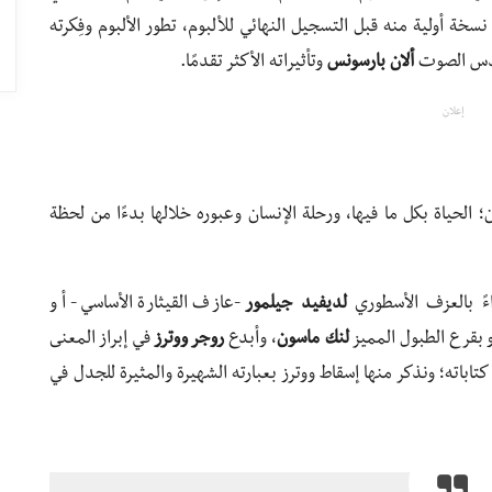
سخة أولية منه قبل التسجيل النهائي للألبوم، تطور الألبوم وفِكرته
هندس الصوت
ألان بارسونس
وتأثيراته الأكثر تقدمًا.
إعلان
ن؛ الحياة بكل ما فيها، ورحلة الإنسان وعبوره خلالها بدءًا من لحظة
اءً بالعزف الأسطوري
لديفيد جيلمور
-عازف القيثارة الأساسي- أو
و بقرع الطبول المميز
لنك ماسون
، وأبدع
روجر ووترز
في إبراز المعنى
تاباته؛ ونذكر منها إسقاط ووترز بعبارته الشهيرة والمثيرة للجدل في