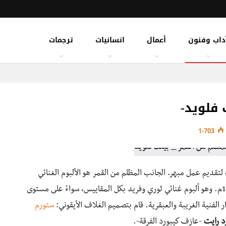
داب وفنون
أعمال
انسانيات
ترجمات
 فلويد-
1٬703
ت لتقديم عمل مبهر. الجانب المظلم من القمر
هو الألبوم الغنائي
إنتاج عام 1973م. وهو ألبوم غنائي ثوري وفريد بكل المقاييس، سواءً على مستوى
 الفنية الغريبة والعبقرية. قام بتصميم الغلاف الأيقوني:
ستورم
د رايت
-عازف كيبورد الفرقة-.