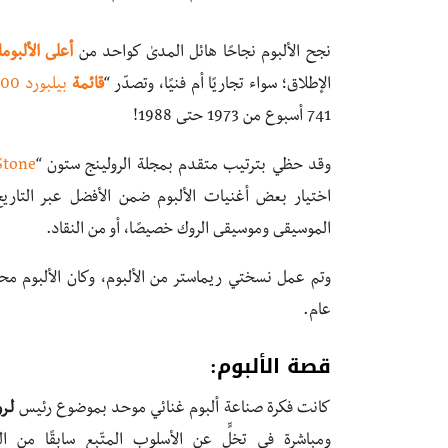
نجح الألبوم نجاحًا هائل المدىٰ كواحد من
أعلى الألبوم
الإطلاق؛ سواء تجاريًا أم فنيًا، وتصدّر “
قائمة
بيلبورد
200
741 أسبوع من 1973 حتى 1988!
وقد حظي بترتيب متقدم بمجلة الرولينج ستون “
Stone
اختيار بعض أغنيات الألبوم ضمن الأفضل عبر التاريخ 
الموسيقى وموسيقى الروك خصيصًا، أو من النقاد.
وتم عمل نسختي ريماستر من الألبوم، وكان الألبوم محط
عام.
قصة الألبوم:
كانت فكرة صناعة ألبوم غنائي موحد بموضوع رئيس
لـر