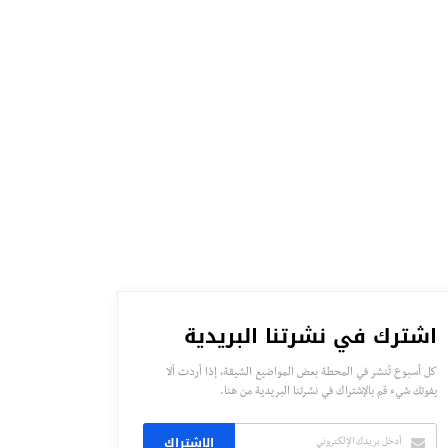
اشترك في نشرتنا البريدية
كل أسبوع تُنشر في المحطة بعض المواضيع الشيقة، إذا أردت ألا
يفوتك شيء قم بالإشتراك في نشرتنا البريدية من هنا.
الاشتراك