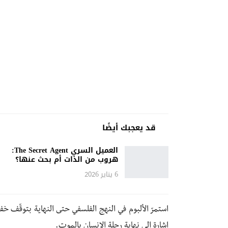
قد يعجبك أيضًا
العميل السري The Secret Agent:
هروب من الذات أم بحث عنها؟
6 يناير 2026
استمرّ الألبوم في النهج الفلسفي حتى النهاية بتوقّف خف
إشارة إلى نهاية رحلة الإنسان بالموت.