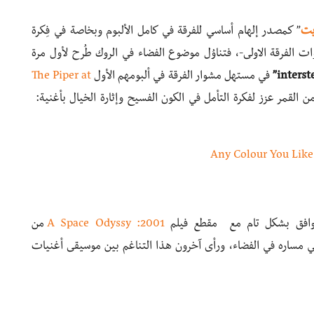
يت
” كمصدر إلهام أساسي للفرقة في كامل الألبوم وبخاصة في فِكرة
ت الفرقة الاولى-، فتناوُل موضوع الفضاء في الروك طُرح لأول مرة
في مستهل مشوار الفرقة في ألبومهم الأول
at
Piper
The
لمظلم من القمر عزز لفكرة التأمل في الكون الفسيح وإثارة الخيال بأغنية:
Any Colour You Like
تتوافق بشكل تام مع مقطع فيلم
2001: A Space Odyss
y
من
في مساره في الفضاء، ورأى آخرون هذا التناغم بين موسيقى أغنيات