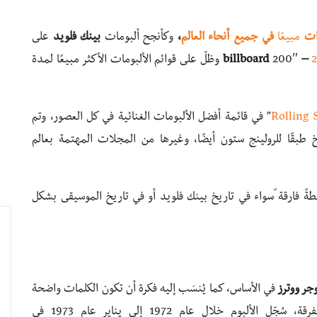
ات
مبيعًا
في جميع أنحاء العالم
،
وكأنجح ألبومات
بينك فلويد
على
– billboard
200″ وظلّ على قوائم الألبومات الأكثر مبيعًا لمدة
Rolling
” في قائمة أفضل الألبومات الغنائية في كل العصور، وتم
طبقًا للرولينج ستون أيضًا، وغيرها من المجلات المهتمة بعالم
ةً فارقة ًسواء في تاريخ بينك فلويد أو في تاريخ الموسيقى بشكل
وجر
ووترز
في الأساس، كما يُنسَب إليه فكرة أن تكون الكلمات واضحة
ومباشرة في تخلٍّ عن الأسلوب المتّبع سابقًا من الفرقة، سُجّل الألبوم خلال عام 1972 إلى يناير عام 1973 في