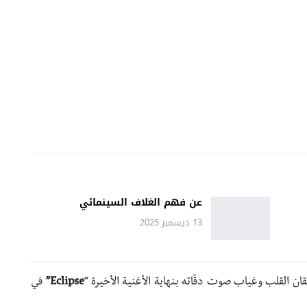
عن فهم الغلاف السينمائي
13 ديسمبر 2025
قان القلب وغياب صوت دقّاته بنهاية الأغنية الأخيرة “
Eclipse”
في