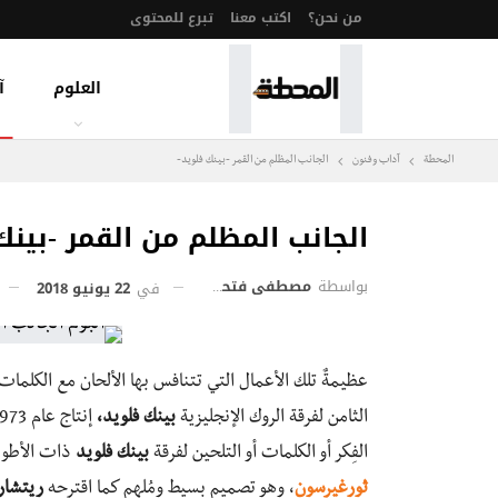
من نحن؟
اكتب معنا
تبرع للمحتوى
العلوم
آ
المحطة
آداب وفنون
الجانب المظلم من القمر -بينك فلويد-
الجانب المظلم من القمر -بينك
بواسطة
مصطفى فتحي إسماعيل
في
22 يونيو 2018
عظيمةٌ تلك الأعمال التي تتنافس بها الألحان مع الكلما
الثامن لفرقة الروك الإنجليزية
بينك فلويد،
الفِكر أو الكلمات أو التلحين لفرقة
بينك فلويد
ذات الأطوار
ثورغيرسون
، وهو تصميم بسيط ومُلهم كما اقترحه
ريتشار