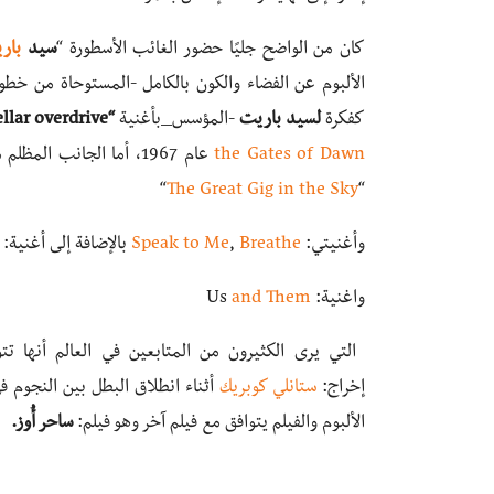
كان من الواضح جليًا حضور الغائب الأسطورة “
سيد
بار
الألبوم عن الفضاء والكون بالكامل -المستوحاة من خطوا
كفكرة
لسيد باريت
-المؤسس_بأغنية
“interstellar overdrive”
the Gates of Dawn
عام 1967، أما الجانب ا
“
The Great Gig in the Sky
“
وأغنيتي:
Breathe
,
Speak to Me
بالإضافة إلى أغنية:
واغنية: Us
and Them
التي يرى الكثيرون من المتابعين في العالم أنها 
إخراج:
ستانلي كوبريك
أثناء انطلاق البطل بين النجوم 
الألبوم والفيلم يتوافق مع فيلم آخر وهو فيلم:
ساحر أُوز.