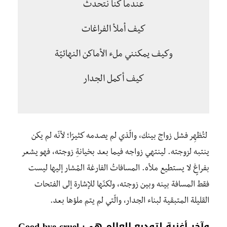
عندما كنا نتحدث
كيف أملأ الفراغات
وكيف يمكنني ملء الأماكن النهائيّة
كيف أكمل الجدار
لتُظهِر فشل زواج بينك، والّذي لم يصدمه كثيرًا؛ لأنّه لم يكن
ينتبه لزوجته. لينتهي زواجه فيما بعد بخيانةِ زوجته، فهو يشعر
بفراغٍ لا يستطيع ملأه. المسافاتُ الفارغة المُشار إليها ليست
فقط المسافة بينه وبين زوجته، ولكنّها للإشارة إلى الفتحات
القليلة المتبقية لبناء الجدار، والّتي لم يتم ملؤها بعد.
وآخر أغنية لتوديع العالم هي:
Good bye cruel