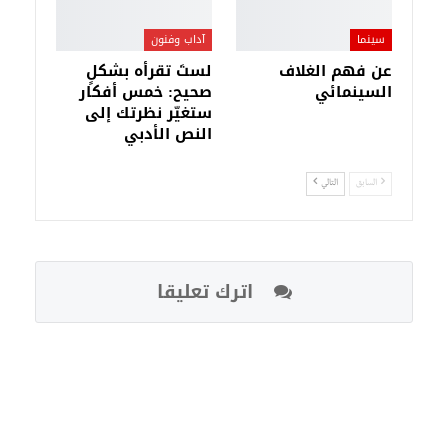
سينما
آداب وفنون
عن فهم الغلاف
لستَ تقرأه بشكلٍ
السينمائي
صحيح: خمس أفكار
ستغيّر نظرتك إلى
النص الأدبي
السابق
التالي
اترك تعليقا