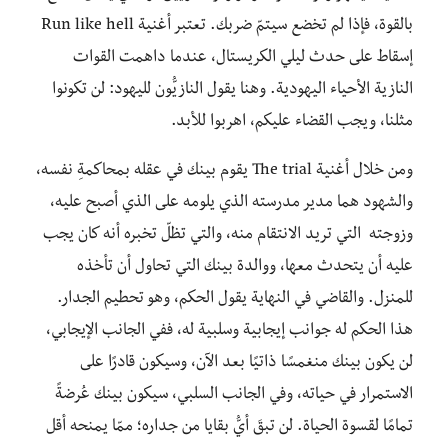
بالقوة، فإذا لم تخضع سيتمّ ضربك. تعتبر أغنية Run like hell
إسقاط على حدث ليلي الكريستال، عندما داهمت القوات
النازية الأحياء اليهودية. وهنا يقول النازيُّون لليهود: لن تكونوا
مثلنا، ويجب القضاء عليكم، اهربوا للأبد.
ومن خلال أغنية The trial يقوم بينك في عقله بمحاكمةِ نفسه،
والشهود هما مدير مدرسته الذي يلومه على الذي أصبح عليه،
وزوجته التي تريد الانتقام منه، والتي تظلّ تخبره أنه كان يجب
عليه أن يتحدث معها، ووالدة بينك التي تحاول أن تأخذه
للمنزل. والقاضي في النهاية يقول الحكم، وهو تحطيم الجدار.
هذا الحكم له جوانب إيجابية وسلبية له، ففي الجانب الإيجابي،
لن يكون بينك منغمسًا ذاتيًا بعد الآن، وسيكون قادرًا على
الاستمرار في حياته، وفي الجانب السلبي، سيكون بينك عُرضةً
تمامًا لقسوة الحياة. لن تبقَ أيُّ بقايا من جداره؛ ممّا يمنحه أقل