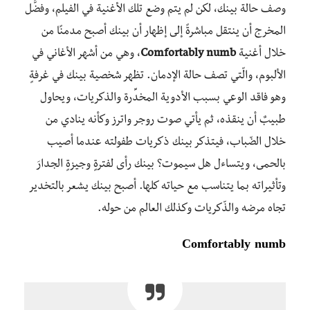
وصف حالة بينك، لكن لم يتم وضع تلك الأغنية في الفيلم، وفضَّل
المخرج أن ينتقل مباشرةً إلى إظهار أن بينك أصبح مدمنًا من
خلال أغنية
Comfortably numb
، وهي من أشهر الأغاني في
الألبوم، والّتي تصف حالة الإدمان. تظهر شخصية بينك في غرفةٍ
وهو فاقد الوعي بسبب الأدوية المخدِّرة والذكريات، ويحاول
طبيبٌ أن ينقذه، ثم يأتي صوت روجر واترز وكأنه ينادي من
خلال الضّباب، فيتذكر بينك ذكريات طفولته عندما أصيب
بالحمى، ويتساءل هل سيموت؟ بينك رأى لفترةٍ وجيزةٍ الجدارَ
وتأثيراته بما يتناسب مع حياته كلها. أصبح بينك يشعر بالتخدير
تجاه مرضه والذّكريات وكذلك العالم من حوله.
Comfortably numb