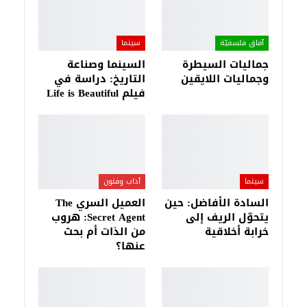
آفاق فلسفيّة‎
سينما
جماليات السيطرة
السينما وصناعة
وجماليات اللايقين
التاريخ: دراسة في
فيلم Life is Beautiful
سينما
آداب وفنون
السادة الأفاضل: حين
العميل السري The
يتحوّل الريف إلى
Secret Agent: هروب
خرابة أخلاقية
من الذات أم بحث
عنها؟