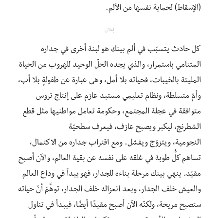
(الإسقاط) لحماية نفسها من الألم.
إعلان
كل حادث يتسبّب في ألم بينك هو لبنة أخرى في جداره
المتنامي باستمرار، والذي يجده الحلّ الوحيد للهروب من الحياة
المليئة بالخيبات، فحياته بلا أمل، وهى عبارة عن طفولةٍ بلا أب،
وأمّ متسلطة، ونظام تعليمي مستبد عازم على إنتاج تروس
متوافقة في عجلة المجتمع، وحكومة تعامل مواطنيها مثل قطع
الشطرنج، ليكبر ويصبح عازف، فيعرف سطحيّة
النجومية، ويتزوّج ويفشل. ومع اقتراب جداره من الاكتمال،
تساهم كلُّ طوبة في غلقه على نفسه عن بقية العالم، والآن أصبح
مقيّد. ينهي بينك مرحلة بناءه للجدار، فهو يبدأ في وداع العالم
والعيش خلف الجدار، وبعد انعزاله خلف الجدار، توهَّمَ أنّ حياته
ستصبح مريحة، ولكنّه الآن أصبح مقيدًا أيضًا، فيبدأ في تناول