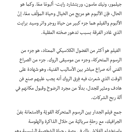
جيلمور، ونيك ماسون، وريتشارد رايت- ألبومًا معًا. وكما هو
الحال، فإن الألبوم هو مزيج من الخيال وحياة المؤلّف معًا، إنّ
الألبوم والفيلم هما جزء كبير من حياة روجر واتر وسيد برايت
الذي غادر الفرقة بسبب تدهور صحّته العقلية.
الفيلم هو أكثر من الفضول الكلاسيكي المعتاد، هو جزء من
الرسوم المتحركة، وجزء من موسيقى الروك. جزء من الصراع
الفني أنه صراع مباشر بين الأساليب الفنية، وهو شهادة على
الوقت الذي شعرت فيه فِرَق الروك أنه يجب عليهم صنع فن
هادف ومثير للجدل، بدلًا من مجرد الرضوخ وقبول مكانهم في
آلة ربح الشركات.
جمع فيلم الجدار بين الرسوم المتحركة القويّة والاستعانة بفنّ
الجرافيك، مع رحلةٍ سرياليّة من خلال الذاكرة والهلوسة
واستخدام الفلاش باك في وصف حياة الشخصية الرئيسية وهو