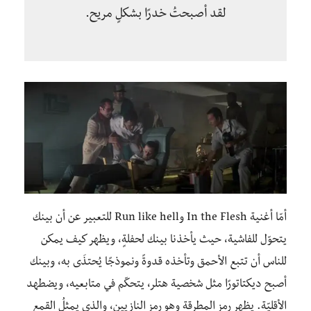
لقد أصبحتُ خدرًا بشكلٍ مريح.
أمّا أغنية In the Flesh وRun like hell للتعبير عن أن بينك
يتحوّل للفاشية، حيث يأخذنا بينك لحفلةٍ، ويظهر كيف يمكن
للناس أن تتبع الأحمق وتأخذه قدوةً ونموذجًا يُحتذَى به، وبينك
أصبح ديكتاتورًا مثل شخصية هتلر، يتحكّم في متابعيه، ويضطهد
الأقليّة. يظهر رمز المطرقة وهو رمز النازيين، والذي يمثلُ القمع