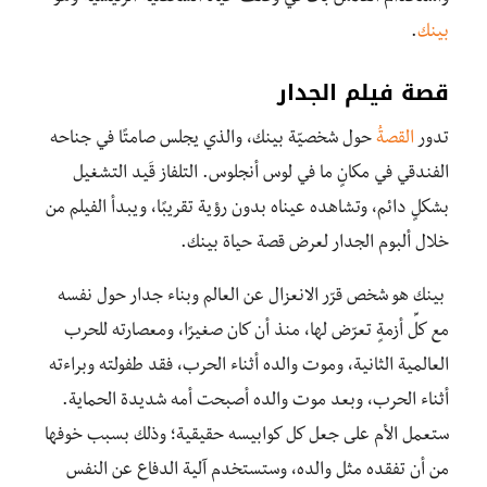
بينك
.
قصة فيلم الجدار
تدور
القصةُ
حول شخصيّة بينك، والذي يجلس صامتًا في جناحه
الفندقي في مكانٍ ما في لوس أنجلوس. التلفاز قَيد التشغيل
بشكلٍ دائم، وتشاهده عيناه بدون رؤية تقريبًا، ويبدأ الفيلم من
خلال ألبوم الجدار لعرض قصة حياة بينك.
بينك هو شخص قرّر الانعزال عن العالم وبناء جدار حول نفسه
مع كلِّ أزمةٍ تعرّض لها، منذ أن كان صغيرًا، ومعصارته للحرب
العالمية الثانية، وموت والده أثناء الحرب، فقد طفولته وبراءته
أثناء الحرب، وبعد موت والده أصبحت أمه شديدة الحماية.
ستعمل الأم على جعل كل كوابيسه حقيقية؛ وذلك بسبب خوفها
من أن تفقده مثل والده، وستستخدم آلية الدفاع عن النفس