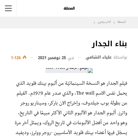
المحطة
آداب وفنون
بناء الجدار
بواسطة
علياء الشامي
في
25 نوفمبر 2021
1٬128
فيلم الجدار هو النسخة السينمائيّة من ألبوم بينك فلويد الذي
يحمل نفس الاسم The wall، والذي صدر عام 1979م. الفيلم
من بطولة بوب جيلدوف، وإخراج الان باركر، وسيناريو روجر
واترز. ألبوم الجدار هو الألبوم الثاني الأكثر مبيعًا في التاريخ،
وهو واحد من أفضل الألبومات في تاريخ الروك، ويمثل آخر مرة
يسجّل فيها أعضاء بينك فلويد الأساسيين -روجر ووترز، وديفيد