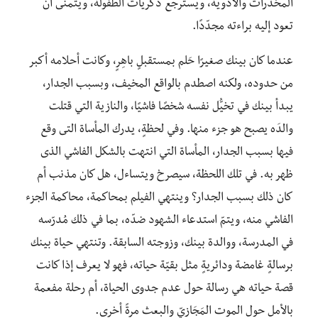
المخدرات والأدوية، ويسترجع ذكريات الطفولة، ويتمنّى أن
تعود إليه براءته مجدّدًا.
عندما كان بينك صغيرًا حَلم بمستقبلٍ باهِرٍ، وكانت أحلامه أكبر
من حدوده، ولكنه اصطدم بالواقع المخيف، وبسبب الجدار،
يبدأ بينك في تخيُّل نفسه شخصًا فاشيًا، والنازية التي قتلت
والدَه يصبح هو جزء منها. وفي لحظةٍ، يدرك المأساة التى وقع
فيها بسبب الجدار، المأساة التي انتهت بالشكل الفاشي الذى
ظهر به. في تلك اللحظة، سيصرخ ويتساءل، هل كان مذنب أم
كان ذلك بسبب الجدار؟ وينتهي الفيلم بمحاكمة، محاكمة الجزء
الفاشي منه، ويتمّ استدعاء الشهود ضدّه، بما في ذلك مُدرّسه
في المدرسة، ووالدة بينك، وزوجته السابقة. وتنتهي حياة بينك
برسالةٍ غامضة ودائريةٍ مثل بقيّة حياته، فهو لا يعرف إذا كانت
قصة حياته هي رسالة حول عدم جدوى الحياة، أم رحلة مفعمة
بالأمل حول الموت المَجَازيّ والبعث مرةً أخرى.