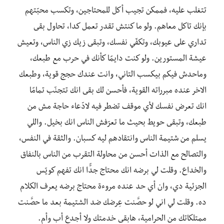
تتغلب عليه، فممكن تجيب أكل للمحتاجين، وتكسب محبّتهم
بإنك تاكل معاهم. ولو ما كنتش تقدر تعمل كدا، تحاول بقى
تداري على عيوبك، وتكفّي نفسك، وتبقى زيك زي الناس، وتعيش
عيشة المستورين. ولو كنت دايمًا كأنك في حرب مع طبعك،
وماحدش فيكم بيكسب التاني، وانت عندك حجج قوية، وطبعك
الاخر عنده مبرراته القوية، فأحسن لك بقى انك تتجنّب تمامًا
انك تعرض نفسك لأي موقف تضطر فيه لادّعاء حاجة مش من
طبعك، وتبقى حويط بحيث ما تعرّفش الناس انك بخيل. واللي
يسلم من شتيمة الناس وانتقادهم ليه كسبان. والثقة في النفس،
والتصالح مع الذات أحسن من محاولة التقرب من الناس بالنفاق
والخداع. وقلت لي برضه انك محتاج جدًّا انك تفهم كويّس
الجزئية دي، وان أي حد عنده مروءة محتاج برضه يعرف الكلام
ده. وقلت لي اني لو حصَّنت عِرضك ضد الشتيمة بعد ما حصَّنت
ممتلكاتك من الحرامية، هابقى خدمتك ولا أجدع أب وأم.