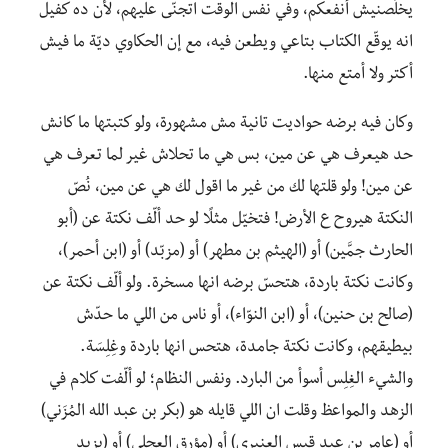
يخلّصنيش أنفعكم، وفي نفس الوقت اتجنّى عليهم، لأن ده كفيل
انه يوقّع الكتاب بتاعي ويطعن فيه، مع إن الحكاوي ديّة ما فيش
أكتر ولا أمتع منها.
وكان فيه برضه حواديت تانية مش مشهورة، ولو كتبتها ما كانش
حد هيعرف هي عن مين، بس هي ما تحلاش غير لما تعرف هي
عن مين! ولو قلتها لك من غير ما اقول لك هي عن مين، نُصّ
النكتة هيروح ع الأرض! فتخيّل مثلًا لو حد ألّف نكتة عن (أبو
الحارث جمَّين) أو (الهيثم بن مطهر) أو (مزبّد) أو (ابن أحمر)،
وكانت نكتة باردة، هتحسّ برضه انها مسخرة. ولو ألّف نكتة عن
(صالح بن حنين)، أو (ابن النوّاء)، أو ناس من اللي ما حدّش
بيطيقهم، وكانت نكتة جامدة، هتحس انها باردة وغِلِسَة.
والشيء الغِلِس أسوأ من البارد. ونفس النظام؛ لو ألّفت كلام في
الزهد والمواعظ وقلت ان اللي قايله هو (بكر بن عبد الله المُزَني)
أو (عامر بن عبد قيس العنبري) أو (مؤرق العجلي) أو (يزيد