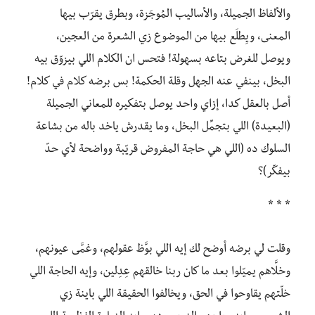
والألفاظ الجميلة، والأساليب المُوجَزة، وبطرق يقرّب بيها
المعنى، ويِطلَع بيها من الموضوع زي الشعرة من العجين،
ويوصل للغرض بتاعه بسهولة! فتحس ان الكلام اللي بيزوّق بيه
البخل، بينفي عنه الجهل وقلة الحكمة! بس برضه كلام في كلام!
أصل بالعقل كدا، إزاي واحد يوصل بتفكيره للمعاني الجميلة
(البعيدة) اللي بتجمِّل البخل، وما يقدرش ياخد باله من بشاعة
السلوك ده (اللي هي حاجة المفروض قريّبة وواضحة لأي حدّ
بيفكّر)؟
* * *
وقلت لي برضه أوضح لك إيه اللي بوَّظ عقولهم، وغمَّى عيونهم،
وخلَّاهم يميّلوا بعد ما كان ربنا خالقهم عِدِلين، وإيه الحاجة اللي
خلّتهم يقاوحوا في الحق، ويخالفوا الحقيقة اللي باينة زي