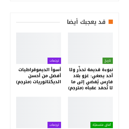
قد يعجبك أيضا
تاريخ
ترجمات
نبوءة قديمة تحذِّر ولا
أسوأ الديموقراطيات
أحد يصغي: غزو بلاد
أفضل من أحسن
فارس يُفضي إلى ما
الديكتاتوريات (مترجم)
لا تُحمَد عقباه (مترجم)
آفاق فلسفيّة‎
ترجمات