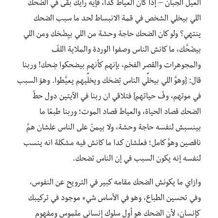
العيِّل الجبان – إذا كان العياط كدا، فإيه رأيك بقى في الضحك
اللي بيخلي الشخص في قمة الانبساط لحد ما سبب الضحك
ينتهي؟ ولو كان الضحك حاجة وحشة من اللي بيِضْحَك ومن اللي
بيضَحَّك، ما كانش الناس وصفوا الوردة والملاية اللفّ
والمجوهرات والقصر الفخم، بإنهم كأنهم بيضحكوا ضِحك! وربنا
قال: {وهوَّ اللي بيخلِّي الناس تِضحَك ويخلِّيهم يعيَّطوا. وهوّ السبب
في موتهم، وفْ حياتهم} فتلاقي ان ربنا في الآيتين دول حطّ
الضحك قصاد الحياة، والعياط قصاد الموت؛ وربنا طبعًا ما
بينسبش لنفسه حاجة وحشة، ولا بيمنّ على الناس علشان همَّ
ناقصين وهوَّ كامل؛ فعلشان كدا ما كانش فيه مشكلة انه ينسب
لنفسه إنه يكون السبب في إن الناس تضحك.
وازاي ما يكونش الضحك مقامه كبير في الترويح عن النفوس،
وفي تحسين الطباع، وهو في الأساس شيء موجود في تركيبك
كإنسان، لأن الضحك هو أول سلوك إنساني ملموس ومفهوم