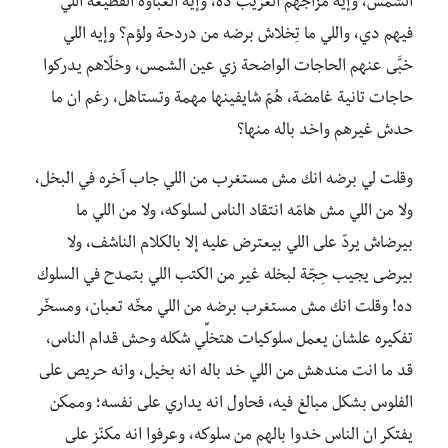
الشمس، وإيه مزاجهم الغريب ده، وإيه الغباوة الفظيعة اللي
فيهم دي، واللي ما تِخلاش برضه من دردحة ولؤم؟ وإيه اللي
خبَّى عنهم الحاجات الواضحة زي عين الشمس، وخلّاهم يدركوا
حاجات تانية غامضة، هُمّ شايفينها مهمة وتستاهل، رغم ان ما
حدش غيرهم واخد باله منها؟
وقلت لي برضه انك مش مستغرب من اللي جاب آخره في البخل،
ولا من اللي مش هامّه انتقاد الناس لسلوكه، ولا من اللي ما
بيرضاش يردّ على اللي بيعترض عليه إلا بالكلام الناشف، ولا
بيرضى يجيب حِجّة لبخله غير من الكتب اللي بتمدح في السلوك
ده! وقلت انك مش مستغرب برضه من اللي مخّه تعبان، ومسخّر
تفكيره علشان يعمل سلوكيات هتخلِّي شكله وحش قدام الناس،
قد ما انت مندهش من اللي خد باله انه بخيل، وانه حريص على
الفلوس بشكل مبالغ فيه، فحاول انه يداري على نفسه؛ وممكن
يفتكر ان الناس خدوا بالهم من سلوكه، وعرفوا انه مكنّز على