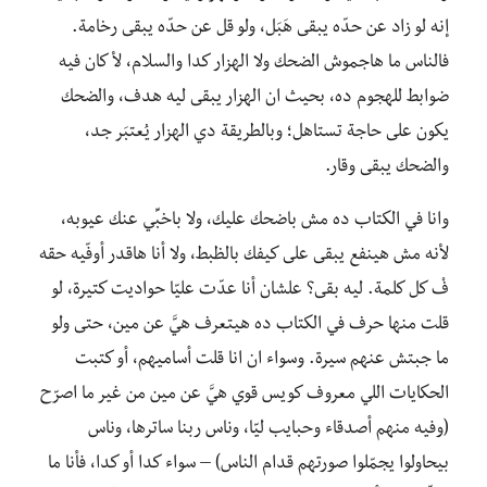
إنه لو زاد عن حدّه يبقى هَبَل، ولو قل عن حدّه يبقى رخامة.
فالناس ما هاجموش الضحك ولا الهزار كدا والسلام، لأ كان فيه
ضوابط للهجوم ده، بحيث ان الهزار يبقى ليه هدف، والضحك
يكون على حاجة تستاهل؛ وبالطريقة دي الهزار يُعتبَر جد،
والضحك يبقى وقار.
وانا في الكتاب ده مش باضحك عليك، ولا باخبِّي عنك عيوبه،
لأنه مش هينفع يبقى على كيفك بالظبط، ولا أنا هاقدر أوفّيه حقه
فْ كل كلمة. ليه بقى؟ علشان أنا عدّت عليّا حواديت كتيرة، لو
قلت منها حرف في الكتاب ده هيتعرف هيَّ عن مين، حتى ولو
ما جبتش عنهم سيرة. وسواء ان انا قلت أساميهم، أو كتبت
الحكايات اللي معروف كويس قوي هيَّ عن مين من غير ما اصرّح
(وفيه منهم أصدقاء وحبايب ليّا، وناس ربنا ساترها، وناس
بيحاولوا يجمّلوا صورتهم قدام الناس) – سواء كدا أو كدا، فأنا ما