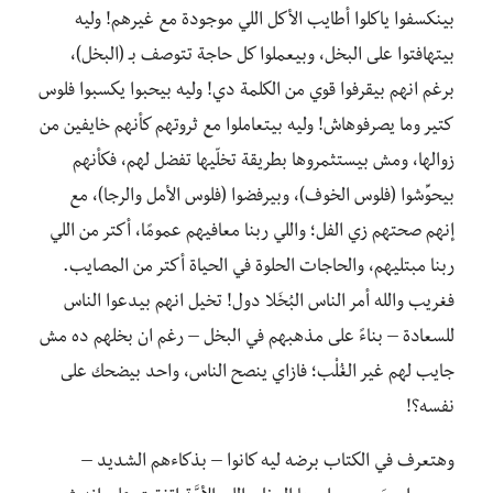
بينكسفوا ياكلوا أطايب الأكل اللي موجودة مع غيرهم! وليه
بيتهافتوا على البخل، وبيعملوا كل حاجة تتوصف بـ (البخل)،
برغم انهم بيقرفوا قوي من الكلمة دي! وليه بيحبوا يكسبوا فلوس
كتير وما يصرفوهاش! وليه بيتعاملوا مع ثروتهم كأنهم خايفين من
زوالها، ومش بيستثمروها بطريقة تخلّيها تفضل لهم، فكأنهم
بيحوِّشوا (فلوس الخوف)، وبيرفضوا (فلوس الأمل والرجا)، مع
إنهم صحتهم زي الفل؛ واللي ربنا معافيهم عمومًا، أكتر من اللي
ربنا مبتليهم، والحاجات الحلوة في الحياة أكتر من المصايب.
فغريب والله أمر الناس البُخَلا دول! تخيل انهم بيدعوا الناس
للسعادة – بناءً على مذهبهم في البخل – رغم ان بخلهم ده مش
جايب لهم غير الغُلْب؛ فازاي ينصح الناس، واحد بيضحك على
نفسه؟!
وهتعرف في الكتاب برضه ليه كانوا – بذكاءهم الشديد –