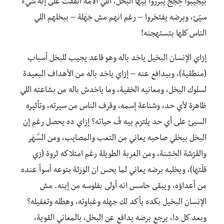
بيجيبوا حِجَج يبرروا بيها البخل، اللي الأمَّة اتفقت على إنه شيء
سيّئ، وبرضه يفتخروا – رغم انهم مش جَهَلة – ببخلهم اللي
الناس كلها بتستهجنه!
إزاي الإنسان البخيل ياخد باله وهو قاعد يجيب للبخل أسباب
(منطقية)، وبيدافع عنه – إزاي ياخد باله من الأهداف البعيدة
لسلوك البخل، ومعانيه الخفية، وما ياخدش باله من بشاعته اللي
ظاهرة لأي حد، وشناعة إسمه، وقرف الناس من سيرته، وتأثيره
السيئ على أي حد يلتزم بيه فْ حياته؟ إزاي ده يحصل رغم إن
البخل بيخلي صاحبه يعاني من التعب والمصايب، ومن السَّهَر
والفَرْشة الخِشِنة، ومن الغربة الطويلة رغم امتلاكه ثروة (زي
قلّتها)، ويخليه برضه يعاني لما يحس ان الوَرَثة بتوعه أسوأ عنده
من أعداؤه، ويبقى حاسس انه أولى بفلوسه من إبنه. مش
الإنسان البخيل بكده يأكد لك جهله وغباوته، وهطله وتغفيله؟
وبعد كل دا، يرجع برضه يدافع عن البخل، بالمعاني القوية،