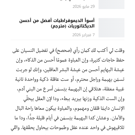
29 مايو 2026
أسوأ الديموقراطيات أفضل من أحسن
الديكتاتوريات (مترجم)
7 فبراير 2026
وقلت لي أكتب لك كمان رأي (صحصح) في تفضيل النسيان على
حفظ حاجات كتيرة، وإن الغباوة عمومًا أحسن من الذكاء، وإن
عيشة البهايم أحسن من عيشة البشر العاقلين، وإنك لو جربت
تسمّن بهيمة وراجل محترم، أو ست عاقلة ذكية وواحدة تانية
غبية مغفلة، هتلاقي إن البهيمة بتِسمَن أسرع من البني آدم،
وإن الست الذكية وزنها بيزيد ببطء، ودا لإن العقل بيخلّي
الإنسان دايمًا قلقان ومهموم، والغباوة بيكون معاها راحة البال
والأمان. وعشان كدا البهيمة بتِسمَن في أيام قليلة جدًّا، ودا ما
تلاقيهوش في واحد عنده عقل وطموحات بيحاول يحقّقها. واللي