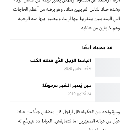
الرقة، والبعد عن القساوة، وممكن يعتبر برضه من أشكال الوفاء
وشدة حبك للناس القريبين منك. وهو برضه من أعظم الحاجات
اللي المتدينين بيتقربوا بيها لربنا، وبيطلبوا بيها منه الرحمة
وهم خايفين من عذابه.
قد يعجبك أيضًا
الجاحظ الرّجـل الذَّي قتلته الكتب
5 أغسطس 2020
حين يُصبح الشيخ قرموطًا!
24 أكتوبر 2019
ومرة واحد من الحكماء قال لراجل كان متضايق جدًّا من عياط
عيِّل من عياله الصغيّرين: ما تتضايقش. العياط ده هيوسَّع له