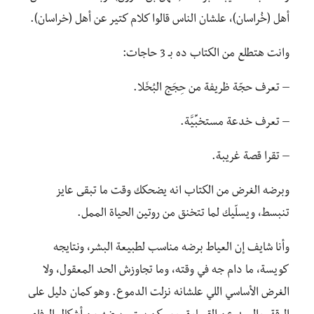
أهل (خُراسان)، علشان الناس قالوا كلام كتير عن أهل (خراسان).
وانت هتطلع من الكتاب ده بـ 3 حاجات:
– تعرف حجّة ظريفة من حِجَج البُخَلا.
– تعرف خدعة مستخبِّيَّة.
– تقرا قصة غريبة.
وبرضه الغرض من الكتاب انه يضحكك وقت ما تبقى عايز
تنبسط، ويسلّيك لما تتخنق من روتين الحياة الممل.
وأنا شايف إن العياط برضه مناسب لطبيعة البشر، ونتايجه
كويسة، ما دام جه في وقته، وما تجاوزش الحد المعقول، ولا
الغرض الأساسي اللي علشانه نزلت الدموع. وهو كمان دليل على