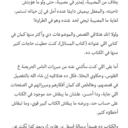
يخاف من المصيبة، يُعتبَر في مصيبة، حتى ولو ما هوّبتش
ناحيته، والمغفل بيعيش دايمًا عنده أمل في إن حياته تستمر،
لغاية ما المصيبة تيجي لحد عنده وهو في الطراوة!
ولولا انك هتلاقي القصص والموضوعات دي وأكتر منها كمان في
كتابي اللي عنوانه (كتاب المسائل)، كنت حطيت حاجات كتير
منها في الكتاب ده.
أما بقى اللي كنت سألتني عنه من مبررات الناس الحريصة ع
الفلوس، وحكاوي البخلا، فكل ده هتلاقيه إن شاء الله بالتفصيل
في قصصهم، وهالخّص لك كمان أفكارهم ومبرراتهم في الصفحات
اللي جاية، ودا أحسن، علشان ما يبقاش حد موجود في الكتاب
على حساب حد، وبرضه ما يبقاش الكتاب كبير قوي، وما تبقاش
أخطاؤه كتير.
والكتاب ده هيبدأ برسالة (سهل بن هارون)، وبعد كدا نُكَت عن