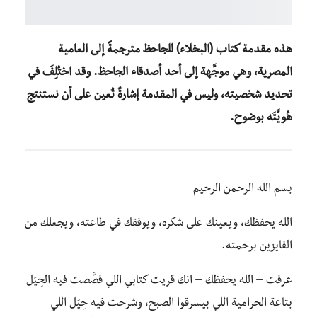
هذه مقدمة كتاب (البخلاء) للجاحظ مترجمةً إلى العامية
المصرية، وهي موجَّهة إلى أحد أصدقاء الجاحظ. وقد اختُلِفَ في
تحديد شخصيته، وليس في المقدمة إشارةٌ تُعين على أن نستنتج
هُويَّتَه بوضوح.
بسم الله الرحمن الرحيم
الله يحفظك، ويعينك على شكره، ويوفقك في طاعته، ويجعلك من
الفايزين برحمته.
عرفت – الله يحفظك – انك قريت كتابي اللي فصَّصت فيه الحِيَل
بتاعة الحرامية اللي بيسرقوا الصبح، وشرحت فيه حِيَل اللي