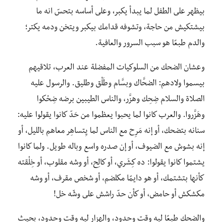
بيظهر على الطفل لما يبدأ يكبر، وعلى أساسه بتحسّ انه ما
بيشتكيش من حاجة، وتشوفه قدامك بيكبر ويتخن ودمه يكتر؛
والدم طبعًا هو سبب السرور والعافية.
وعشان الضحك من السلوكيات المفضلة عند العرب، تلاقيهم
بيسموا ولادهم: الضحَّاك وبسَّام وطَلْق وطليق. والرسول عليه
الصلاة والسلام ضِحِك وهزَّر، والناس الطيبين برضه ضِحْكوا
وهَزَّروا. والعرب كانوا لما يحبوا يعظموا من حَدّ كانوا يقولوا عليه:
سنانه بتضحك، أو إنه مَرِح مع الناس لما يِتساهِر معاهم بالليل، أو
إنه بشوش مع الضيوف، أو إن صدره واسع وباله طويل. ولما كانوا
يشتموا كانوا يقولوا: ده كِشَري، أو كالِح، أو وشه مقلوب، أو خِلْقته
كأنها بتشتمك، أو هو دايمًا مكلضم، أو شخص مقرف، أو وشه
مكشكش أو حامض، أو كأن حدّ راشش على وشّه خل!
والضحك طبعًا ليه وقت وحدود، والهزار ليه وقت وحدود، بحيث