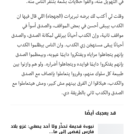
في التهويل منه، وألّفوا حكايات بشعة بتنفر الناس منه.
وقلت لي أكتب لك برضه تبريرات (الجهجاه) اللي قال فيها ان
الكدب بيبقى أحسن في بعض المواقف، والصدق أسوأ في
مواقف تانية، وإن الكدب أحيانًا بيرتقي لمكانة الصدق، والصدق
أحيانًا يبقى مستهجَن زي الكدب. وان الناس بيظلموا الكدب
بإنهم يتجاهلوا مزاياه ويفتكروا دايمًا عيوبه، وبيعظموا الصدق
بإنهم يفتكروا دايمًا فوايده ويتجاهلوا أضراره. ولو هم وازنوا بين
طبيعة كل سلوك منهم، وقرروا يتعاملوا بإنصاف مع الصدق
والكدب، هيلاقوا ان الفرق بينهم مش كبير، ومش هيتعاملوا مع
الصدق والكدب تاني بالطريقة دي.
قد يعجبك أيضًا
نبوءة قديمة تحذِّر ولا أحد يصغي: غزو بلاد
فارس يُفضي إلى ما…