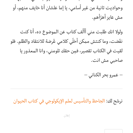
وحواديت تانية من غير أسامي، يا إما علشان أنا خايف منهم، أو
مش عايز أهزّأهم.
ولولا انك طلبت مني أألّف كتاب عن الموضوع ده، أنا كنت
نفّضت، وما كنتش ممكن أخلّي كلامي عُرضة للانتقاد والظلم. فلو
لقيت في الكتاب تقصير، فمِن حقك تلومني، وانا المعذور يا
صاحبي مش انت.
– عمرو بحر الكناني –
نرشح لك:
الجاحظ والتأسيس لعلم الإيكولوجي في كتاب الحيوان
إعلان