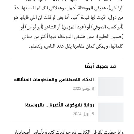
الرقاشي)، هتبقى الموعظة أجمل، وهتلاقي انك لما نسبتها لحدّ
من دول، ادّيت لها قيمة أكبر. أما بقى لو قلت ان اللي قايلها هو
(أبو كعب الصوفي) أو (عبد المؤمن) أو الشاعر (أبو نُواس) أو
(حسين الخليع)، مش هتبقى الموعظة فيها أكتر من معاني
كلماتها، ويمكن كمان مقامها يقل عند الناس، وتتظلم.
قد يعجبك أيضًا
الذكاء الاصطناعي والمنظومات المتألهة
8 يونيو 2025
رواية نابوكوف الأخيرة… بالروسية!
5 أبريل 2024
وانا حطيت لك في الكتاب ده حواديت كتيرة بأسامي أصحابها،