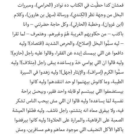
فعشان كدا حطّيت في الكتاب ده نوادر (الحرامي)، ومبررات
البخل من وجهة نظر (الكِندي)، ورسالة (سهل بن هارون)، وكلام
(ابن غزوان)، وخطبة (الحارثي)، وكل حاجة حضرتني – وانا
باكتب – من حكاويهم الغريبة هُمّ وغيرهم. وهتعرف – لما تقرا
– ليه سمُّوا البخل (إصلاح)، والحرص الشديد (اقتصاد)! وليه
دافعوا عن اللي بيمسك إيده عن الفقرا، وقالوا عليه راجل (حازم)!
وليه قالوا ان اللي يواسي حَدّ ويساعده يبقى راجل (مِتلاف)! وليه
سمُّوا الكرم (إسراف)، والإيثار (جهل)! وليه زهدوا في السيرة
الطيبة، وما كانوش بيهتموا لو حد انتقدهم! وليه كانوا
بيستضعفوا اللي بيبتسم لو قابله واحد فقير، وبيحسّ براحة
نفسية لمّا يساعده! وليه قالوا ان اللي مش بيحب الناس تشكر
فيه، ولا بيفرق معاه انه يتشتم، راجل ناشف. وليه فضّلوا العيشة
الصعبة على الرفاهية، والمرارة على الحلاوة! وليه كانوا بيرفضوا
ياكلوا الأكل النضيف اللي موجود معاهم وهم مسافرين، ومش