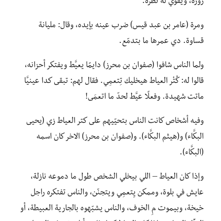
زوره، ويقوّي له نظره.
ومرة (عامر بن عبد قيس) ضرب عينه بإيده، وقال: مليانة
قساوة. دي عمرها ما بتدمّع.
ولما الناس شافوا (صفوان بن محرز) دايمًا يعيَّط ويفتكر أحزانه،
قالوا له: كُتْر العياط هيخليك تِتعمِي. فقال لهم: تبقى كدا عينيَّا
ماتت شهيدة. وفعلًا عيَّط لحدّ ما اتعمَى!
وفيه أشخاص كانت الناس بتحيّيهم على كتر العياط زي (يحيى
البكَّاء) و(هيثم البكَّاء). و(صفوان بن محرز) الاخر كان اسمه
(البكَّاء).
وإذا كان العياط – اللي بيخلي الشخص طول ما دموعه نازلة،
عايش في بلوة، وممكن يِتعمِي ويتجنّن، والناس تفتكره راجل
خيخة، وبيموت مِ الخوف، والناس يشبّهوه بالجارية العبيطة، أو