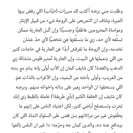
وطلبت مني برضه أكتب لك مبررات (خبَّاب) اللي رفض بيها
الغيرة، وشاف ان التعريص على الزوجة شيء من قبيل الإيثار
ومواساة المحرومين عاطفيًّا وجنسيًّا! وإن كُسّ الجارية ممكن
تسلِّفه لأي حد، زي ما بتسلِّفها هِيّ شخصيًّا لأي حدّ عشان
تخدمه، وإن الزوجة ما تفرقش أبدًا عن الجارية في حاجات كتير
من اللي بتعملها في البيت، وإن الجارية تُعتبر فلوس متشالة زي
الدهب والفضة! كان شايف كمان إن الأب أولى بإنه ينام مع بنته
من الغريب، وأولى بأخته من البعيد، وإن الأغراب بالذات همّ
اللي يستحقوا ان الواحد يِغِير على بناته واخواته منهم. وبرضه
كان شايف إن الخِلفة الكتير (بأي طريقة!) عاملة بالظبط زي إنك
تِحرِت وتستصلح أراضي كتير، لكن اعتياد الناس على إنهم ما
يخلّفوش غير من مراتاتهم بسّ قضى على السلوك الشاذ اللي كان
بيدافع عنه ده، والدين كمان جه وحرَّمه؛ دا غير ان الناس بالغوا