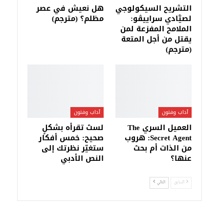
التشريح السيكولوجي
هل نعيش في عصر
لصيَّادي سراييڤو:
مظلم؟ (مترجم)
الملامح المفزعة لمن
يقتل من أجل المتعة
(مترجم)
آداب وفنون
آداب وفنون
العميل السري The
لستَ تقرأه بشكلٍ
Secret Agent: هروب
صحيح: خمس أفكار
من الذات أم بحث
ستغيّر نظرتك إلى
عنها؟
النص الأدبي
السابق
التالي