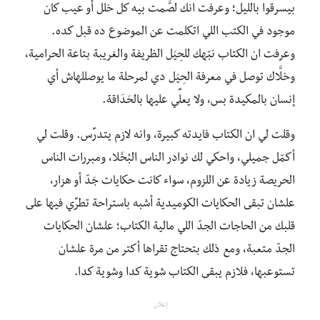
بيسرقوا بالليل؛ وعرفت انك لصَّمت بيه كل خلل أو عيب كان
موجود في الكتب اللي اتكلمت عن الموضوع ده قبل كده.
وعرفت ان الكتاب نبّهك للحِيَل الظريفة والغريبة بتاعة الحرامية،
وخلَّاك توصل في معرفة الحِيَل دي لمرحلة ما يوصللهاش أي
إنسان بالمكيدة بس، ولا يعلِّي عليها بالحَدَاقة.
وقلت لي ان الكتاب فايدته كبيرة، وانه لازم يتدرِّس. وقلت لي
أكمّل جميلي، واحكي لك نوادر الناس البُخَلا، ومبررات الناس
الحريصة زيادة عن اللزوم، سواء كانت حكايات جَدّ أو هزار،
علشان تبقى الحكايات الكوميدية أشبه باستراحة تطرِّي فيها على
قلبك من الحاجات الجدّ اللي مالية الكتاب؛ علشان الحكايات
الجدّ متعبة، ومع ذلك بتحتاج تقراها أكتر من مرة علشان
تستوعبها، فلازم يبقى الكتاب شوية كدا وشوية كدا.
إعلان