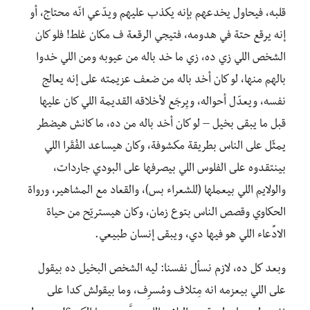
قلبه، فيحاول يخدعهم بإنه يكذب عليهم ويدّعي انّه محتاج، أو
إنه يرقع حتة في هدومه، فتيجي الرقعة ف مكان غلط! فلو كان
الشخص اللي زي ده، زي ما خد باله من عيوبه ومن اللي خدوا
بالهم منها، لو كان أخد باله من ضعف عزيمته على إنه يعالج
نفسه، ويعدّل أحواله، ويِرجَع لأخلاقه القديمة اللي كان عليها
قبل ما يبقى بخيل – لو كان أخد باله من ده، ما كانش هيضطر
يمثّل على الناس بطريقة مكشوفة، وكان هيساعد الفُقَرا اللي
بينتقدوه على الفلوس اللي بيصرفها على البودي جاردات،
والولايم اللي بيعملها (للشعراء بس)، والقعاد مع المشاهير، ورواة
الحكاوي وقصص الناس بتوع زمان، وكان هيستريّح من حياة
الادِّعاء اللي هو فيها دي، ويبقى إنسان طبيعي.
وبعد كل ده، لازم نسأل نفسنا: ليه الشخص البخيل ده بيقول
على اللي بيعزمه انه مِتلاف ومُسرِف، وما بيقولش كدا على