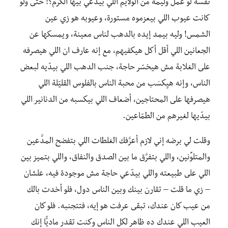
نفسه لو عمل وليمة من الولايم اللي بيدَّعي بيها الكرم؟! حتى ولو
كانت عيوب اللي بيعزموه مستورة، وعيوبه هو زي عين
الشمس! وليه بيمد إيده بالدهب لناس معينة، ويمسكها عن
الجعانين اللي أقل أكل هيكفيهم، مع إنه عارف ان اللي هيصرفه
على الغلابة مش هيخسّر حاجة، جنب الدهب اللي بيدّيه لبعض
الناس، وإنه هيِكسَب من محبة الناس بالفلوس القليّلة اللي
هيصرفها على المحتاجين، أضعاف اللي بيكسبه من الدنانير اللي
بيدّيها لغيرهم من الطمّاعين.
وقلت لي برضه إني لازم أعرَّفك الغلطات اللي بتفضح المدَّعين
والمتلوِّنين، واللي بتفرَّق ما بين الصدق والنفاق، واللي بتميز بين
اللي على طبيعته واللي بيدّعي حاجة مش موجودة فيه، علشان
– زي ما قلت – تقارن بينك وبين الناس دول، فلو أخدت بالك
من عيب كان عندك، تبقى عرفت هو إيه، فتتجنبه. فلو كان
العيب اللي عندك ده ظاهر لكل الناس وكنت تقدر ماديًّا إنك