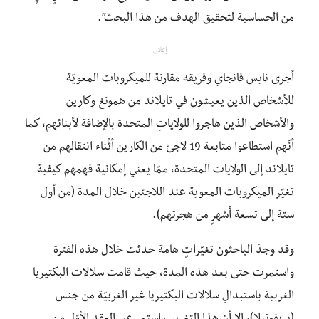
من الحساسية لتحقيق الهدف من هذا البحث”.
إعلان
أجرى نايس فانجاي وفريقه مقارنة للميكروبات المعويّة
للأشخاص الذين يعيشون في تايلاند من همونغ وكارين
والأشخاص الذين هاجروا للولاياتِ المتحدة بالإضافة لأبنائهم، كما
أنّهم استطاعوا متابعة 19 لاجئ من الكارين أثْناء انتقالهم من
تايلاند إلى الولايات المتحدة، ممّا يعني إمكانية فهمهم كيفية
تغيّر الميكروبات المعوية عند اللاجئين خلال المدة (من أول
ستة إلى تسعة أشهرٍ من هجرتهم).
وقد وجدَ الباحثون تغيّراتٍ هامة حدثت خلال هذه الفترة
واستمرت حتى بعد هذه المدة، حيث قامت سلالات البكتيريا
الغربية باستبدالِ سلالات البكتيريا غير الغربيّة من جنس