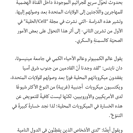
بحدوث تحوُّل سريع للجراثيم الموجودة داخل القناة الهضمية
للمهاجرين واللَّاجئين إلى الولايات المتحدة بعد وصولهم إليها.
وتشير هذه الدراسة -التي نشرت في مجلة “Cell/الخلية” في
الأول من تشرين الثاني- إلى أثر هذا التحوّل على بعض الأمور
الصحيّة كالسمنةِ والسكري.
يقول عالم الكمبيوتر وعالم الأحياء الكمي في جامعة مينيسوتا،
دان نايتس: “لقد وجدنا أنّ القادمين من جنوب شرق آسيا
يفقدون ميكروباتهم المحلية فورًا بعد وصولهم للولايات المتحدة،
ويكتسبون ميكروبات أجنبية (غريبة) من النوع الأكثر شيوعًا
لدى الأمريكيين والأوروبيين، لكنّها ليست كافيةً للتعويض عن
هذه الخسارة في الميكروبات المحلية؛ لذا نجد خسارةً كبيرةً في
التنوّع”.
ويقول أيضًا: “لدى الأشخاصِ الذين يقطِنُون في الدول النامية