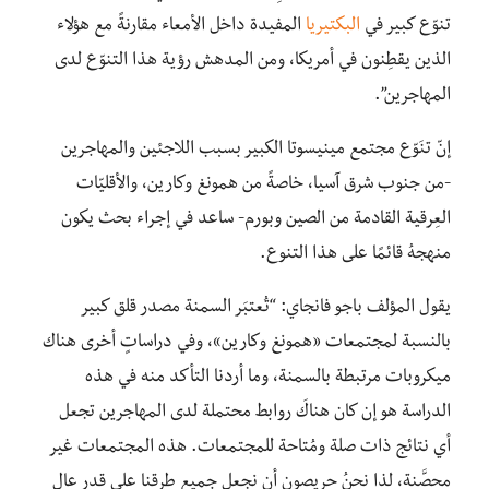
تنوّع كبير في
البكتيريا
المفيدة داخل الأمعاء مقارنةً مع هؤلاء
الذين يقطِنون في أمريكا، ومن المدهش رؤية هذا التنوّع لدى
المهاجرين”.
إنّ تنَوّع مجتمع مينيسوتا الكبير بسبب اللاجئين والمهاجرين
-من جنوب شرق آسيا، خاصةً من همونغ وكارين، والأقليّات
العِرقية القادمة من الصين وبورم- ساعد في إجراء بحث يكون
منهجهُ قائمًا على هذا التنوع.
يقول المؤلف باجو فانجاي: “تُعتبَر السمنة مصدر قلق كبير
بالنسبة لمجتمعات «همونغ وكارين»، وفي دراساتٍ أخرى هناك
ميكروبات مرتبطة بالسمنة، وما أردنا التأكد منه في هذه
الدراسة هو إن كان هناكَ روابط محتملة لدى المهاجرين تجعل
أي نتائج ذات صلة ومُتاحة للمجتمعات. هذه المجتمعات غير
محصَّنة، لذا نحنُ حريصون أن نجعل جميع طرقنا على قدرٍ عالٍ