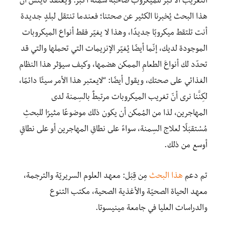
التغريب الأكبر للميكروب صاحَبَهُ سمنة أكبر. ويعتقد نايتس أنّ
هذا البحث يُخبرنا الكثير عن صحتنا؛ فعندما تنتقل لبلدٍ جديدة
أنت تلتقط ميكروبًا جديدًا، وهذا لا يغيّر فقط أنواع الميكروبات
الموجودة لديك، إنّما أيضًا يُغيّر الإنزيمات التي تحملها والتي قد
تحدّد لك أنواعَ الطعامِ الممكن هضمها، وكيف سيؤثر هذا النظام
الغذائي على صحتك، ويقول أيضًا: “لايعتبر هذا الأمر سيئًا دائمًا،
لكِنَّنا نرى أنّ تغريب الميكروبات مرتبطٌ بالسِمنة لدى
المهاجرين، لذا من المُمكن أن يكون ذلك موضوعًا مثيرًا للبحثِ
مُسْتقبَلًا لعلاج السِمنة، سواءً على نطاقِ المهاجرين أو على نطاقٍ
أوسع من ذلك.
تم دعم
هذا البحث
مِن قِبَل: معهد العلوم السريريّة والترجمة،
معهد الحياة الصحيّة والأغذية الصحية، مكتب التنوع
والدراسات العليا في جامعة مينيسوتا.