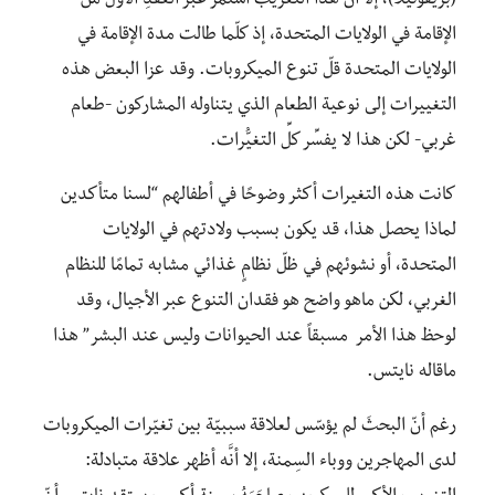
(بريفوتيلا)، إلا أن هذا التغريب استمر عبر العقدِ الأوّل من
الإقامة في الولايات المتحدة، إذ كلّما طالت مدة الإقامة في
الولايات المتحدة قلّ تنوع الميكروبات. وقد عزا البعض هذه
التغييرات إلى نوعية الطعام الذي يتناوله المشاركون -طعام
غربي- لكن هذا لا يفسِّر كلِّ التغيُّرات.
كانت هذه التغيرات أكثر وضوحًا في أطفالهم “لسنا متأكدين
لماذا يحصل هذا، قد يكون بسبب ولادتهم في الولايات
المتحدة، أو نشوئهم في ظلّ نظامٍ غذائي مشابه تمامًا للنظام
الغربي، لكن ماهو واضح هو فقدان التنوع عبر الأجيال، وقد
لوحظ هذا الأمر مسبقاً عند الحيوانات وليس عند البشر” هذا
ماقاله نايتس.
رغم أنّ البحثَ لم يؤسّس لعلاقة سببيّة بين تغيّرات الميكروبات
لدى المهاجرين ووباء السِمنة، إلا أنَّه أظهر علاقة متبادلة: