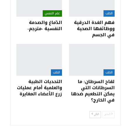
الطب
علم النفس
فهم الغدة الدرقية
الدّماغ والصدمة
ووظائفها الصحية
النفسية -مترجم-
في الجسم
الطب
الطب
لقاح السرطان: ما
التحديات الطبية
السرطانات التي
والعلمية أمام عمليات
يمكن التطعيم ضدها
زرع الأعضاء المغايرة
في الخارج؟
السابق
التالي