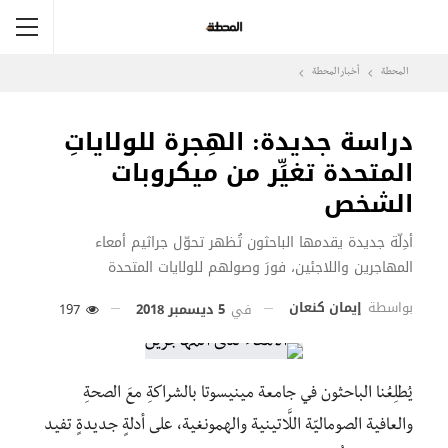
المحطة
أخبار المحطة
دراسة جديدة: الهِجرة للولاياتِ
المتحدة تغيِّر من ميكروبات
الشخص
أدِلّة جديدة يقدمها الباحثون تُظهر تحوّل جراثيم أمعاء
المهاجرين واللاجئين، فورَ وصولهم للولايات المتحدة
بواسطة
إيمان كنعان
في
5 ديسمبر 2018
197
يُطلِعُنا الباحثون في جامعة مينيسوتا بالشراكةِ معَ الصحةِ
والعافية الصوماليّة اللَّاتينية والهمونغية، على أدلةٍ جديدةٍ تفيد