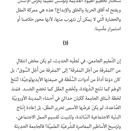
سنختار تحطيم القيود القديمة ونؤسس تعليمًا يكرّس الإنسان
ويفتح له آفاق الحرية والخلق والإبداع؟ هذه هي معركة العقل
والحضارة الَّتي لا يمكن أن نتهرب منها، لأنها محور خلاصنا أو
استمرار مآسينا.
(3)
إن التَّعليم الجامعيّ، في تَجلّيه الحديث، لم يكن محْض انتقالٍ
من “المَعْرفَة من أجْل المَعْرفَة” إلى “المَعْرفَة من أَجْلِ السُّوق”، بل
كان دوْمًا أداةً من أدوَات السُّلْطة في صيغتها الأيديولوجيَّة؛ تُنْتجُ
الوهْمَ كما تنْتج الشَّهادة، وتُخْضع العَقْل كما تخضع الجَسد. فمُنذ
لحْظة انْبثاق الجامِعة كَكيان حداثيّ في أحشاء المدينة الأوروبيَّة
الصَّاعدة، لم يكنْ غرضُها الأسمى تحرير العقْل، بل إعادة إِنْتاج
البنْية الاجتمَاعية السَّائدة، وتَثبيت تَقسِيم العمل الاجتماعيّ،
وترْسيخ الأَساطير المعَاصرة للشَّرعيَّة العلميَّة! فالجامِعة الحدِيثة