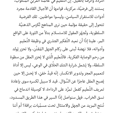
التردد والرضا بالقليل. إنّ التَّعليم في عالمنا الْعَربيَ المنكوب،
يستند إلى فرضيَّة، مركزية، قوامها أن الأجيال القادمة مجرد
أدوات للاستقرار السياسيّ، وليسوا مواطنين. تلك الفرضية
تتحول إلى حقيقة مؤلمة حين نرى المناهج تُكرّس الذهنيَّة
السلطوية، وتُجهّز العقول للاستسلام بدلاً من الثورة على الواقع
المر. علينا إذًا أن نعيد التَّفكير الجذري في وظيفة التَّعليم
وأدواته، فلا نهضة تُبنى على ركام الجهل المُقنَّن، ولا تحرّر يُولد
من رحم الوصاية الفكرية. فالتَّعليم الَّذي لا يُحرّر العقل من سطوة
السلطة، ولا يُشعل شرارة الشك الخلَّاق في الوعي، ليس إلا أداة
لتعميم العجز وتدوير الانكسار. إنّه قيدٌ خفيّ، لا يُحسّ إلا حين
يُصبح العقل عاجزًا عن السُّؤال. قيد لا سبيل لكسره سوى بإعادة
تعريف التَّعليم كفعل تمرُّد على الرداءة، لا كوسيلة اندماج في
نسق الخراب. فهل سنواصل إذًا السير في هذا الطريق المسدود،
نُنتج المزيد من الجهل والامتثال تحت مسمَّيات براقة؟ أم أننا