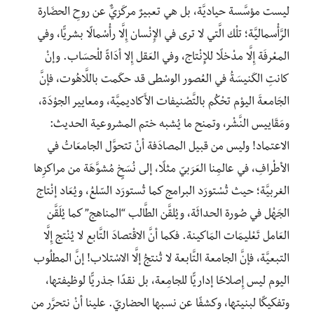
ليست مؤسَّسة حياديَّة، بل هي تعبيرٌ مركَزيٌّ عن روحِ الحضَارة
الرَّأْسماليَّة؛ تلْك الَّتي لا ترى في الإِنْسان إِلَّا رأْسْمالًا بشريًّا، وفي
المعْرفَة إِلَّا مدْخلًا للإِنْتاج، وفي العَقل إِلا أدَاةً للْحسَاب. وإنْ
كانتِ الكَنيسَةُ في العُصور الوسْطى قد حكَمت باللَّاهُوت، فإنَّ
الجَامعةَ اليوْم تحْكُم بالتَّصْنيفات الأَكاديميَّة، ومعايير الجوْدَة،
ومَقَاييس النَّشْر، وتمنح ما يُشبه ختم المشروعية الحديث:
الاعتماد! وليس من قبيل المصادَفة أنْ تتحوَّل الجامعَاتُ في
الأطْرافِ، في عالمِنا العَرَبيّ مثلًا، إلى نُسَخٍ مُشوَّهَة من مراكزِها
الغربيَّة؛ حيث تُسْتورَد البرامج كما تُستورَد السّلعُ، ويُعَاد إنْتاج
الجَهْل في صُورة الحداثَة، ويُلقَّن الطَّالب “المناهج” كما يُلَقَّن
العَامل تَعْليمَات المَاكينة. فكما أنَّ الاقْتصادَ التَّابع لا يُنْتج إِلَّا
التبعيَّة، فإنَّ الجامعة التَّابعة لا تُنتجُ إلَّا الاسْتلاب! إنَّ المطلُوب
اليوم ليس إِصلاحًا إداريًّا للجامِعة، بل نقدًا جذريًّا لوظيفتها،
وتفكيكًا لبنيتها، وكشفًا عن نسبها الحضاريّ. علينا أنْ نتحرَّر من