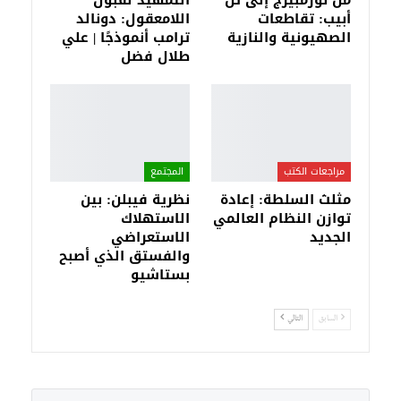
من نورمبيرج إلى تل
التمهيد لقبول
أبيب: تقاطعات
اللامعقول: دونالد
الصهيونية والنازية
ترامب أنموذجًا | علي
طلال فضل
مراجعات الكتب
المجتمع
مثلث السلطة: إعادة
نظرية فيبلن: بين
توازن النظام العالمي
الاستهلاك
الجديد
الاستعراضي
والفستق الذي أصبح
بستاشيو
السابق
التالي