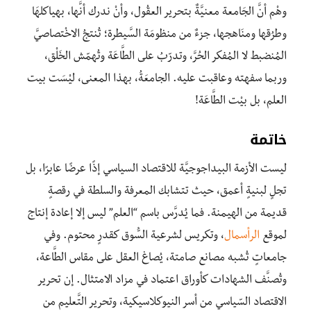
وهْم أنَّ الجَامعة معنيَّةٌ بتحرير العقُول، وأنْ ندرك أنَّها، بهياكلهَا
وطرُقها ومنَاهجها، جزءٌ من منظومَة السَّيطرة؛ تُنتجُ الاخْتصاصيَّ
المُنضبط لا المُفكر الحُرَّ، وتدرّبُ على الطَّاعَة وتُهمّش الخَلْق،
وربما سفهته وعاقبت عليه. الجامعَةُ، بهذا المعنى، ليْسَت بيت
العلم، بل بيْت الطَّاعَة!
خاتمة
ليست الأزمة البيداجوجيَّة للاقتصاد السياسي إذًا عرضًا عابرًا، بل
تجلٍ لبنيةٍ أعمق، حيث تتشابك المعرفة والسلطة في رقصةٍ
قديمة من الهيمنة. فما يُدرَّس باسم “العلم” ليس إلا إعادة إنتاج
لموقع
الرأسمال
، وتكريس لشرعية السُّوق كقدرٍ محتوم. وفي
جامعاتٍ تُشبه مصانع صامتة، يُصاغ العقل على مقاس الطَّاعة،
وتُصنَّف الشهادات كأوراق اعتماد في مزاد الامتثال. إن تحرير
الاقتصاد السّياسي من أسر النيوكلاسيكية، وتحرير التَّعليم من