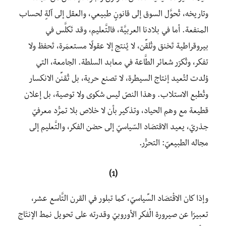
وتاريخه، تُحوَّل السوق إلى قانونٍ طبيعي، والعقل إلى آلةٍ لحساب
المنفعة. أما في بلادنا العربيَّة، فالتَّعليم، وقد تَكلَّس في
بيروقراطية تَخنق وتُلقِّن، لا يُنتج إلا عقولًا مستعمَرة، تَحفظ ولا
تفكر، وتُكرّر شعائر الطَّاعة في معابد السلطة. الجامعة، التي
وُلدت لتُعيد إنتاج السيطرة، لا تصنع حرية، بل تُقنِّن الانكسار
وتُطبع الاستلاب. وهذا النصّ ليس شكوى ولا توصية، بل إعلان
قطيعة مع وهم الحياد، وتذكير بأن لا خلاص بلا تمرُّد معرفيّ
جذريّ، يعيد الاقتصَاد السّياسيّ إلى حضن الفكر، والتَّعليم إلى
مجاله الطبيعيّ: التحرُّر.
(1)
وإذا كان الاقْتصَاد السِّياسيّ، كما تبلور في القرن التَّاسع عشر،
تعبيرًا عن صيرورة الْفكر الأوروبيّ وقدرته على تحويل نمط الإنتَاج