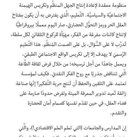
منظومة معقدة لإعادة إنتاج الجهل المنظَّم وتكريس الهيمنة
الاجتماعيَّة والسياسيَّة. التَّعليم، الَّذي يفترض به أن يكون مِفتاحَ
العقل الحر ورمزَ التحوُّل الحضاريّ، صار اليوم معملًا بيروقراطيًّا
لإنتاج كائنات مفرغة من الفكر، مهيّأة للركوع التلقائيّ لكل سلطة،
تُدرَّب لا على السُّؤال، بل على الصمت المُنظَّم. هذا التَّعليم
الرَّسميّ لا يهدف إلا إلى تكريس الواقع الاجتماعيّ الطبقيّ،
ويعمل جاهدًا من أجل ترسيخه؛ من خلال فرض ثقافة الطَّاعة
الَّتي تتناقض جذريًا مع روح الفكر النقديّ. فكيف لمؤسسة
تعتمد على التلقين والحفظ أن تُنتج حرية التَّفكير؟ إنّها صناعة
زائفة تُعيد تدوير المعرفة الميتة وتفرض حدودًا صارمة على
فضاء العقل، في حين تقدّم نفسها كصمام أمان للحضارة
والتقدم.
إن المدارس والجامعات (التي تعلم العلم الاقتصادي!)، والَّتي