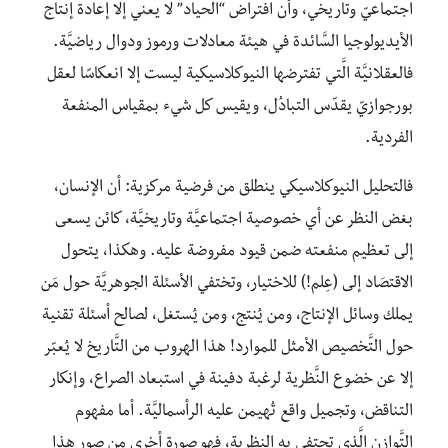
اجتماعيّ وتاريخي، وأن افتراض “الحياد” لا يعني إلا إعادة إنتاج
الأيديولوجيا السَّائدة في هيئة معادلات ورموز ودوال رياضيَّة.
فالعقلانيَّة الَّتي تفترضها النيوكلاسيكية ليست إلا انعكاسًا لعقل
بورجوازيّ يقدّس التبادُل، ويقيس كل شيء بمقياس المنفعة
الفردية.
فالتحليل النيوكلاسيكي ينطلق من فرضية مركزية: أن الإنسان،
بغض النظر عن أي خصوصية اجتماعيَّة وتاريخيَّة، كائن يسعى
إلى تعظيم منفعته ضمن قيود مفروضة عليه. وهكذا، يتحول
الاقتصَاد إلى (عِلم!) للاختيار، وتختفي الأسئلة الجوهريَّة حول مَن
يملك وسائل الإنتاج، ومن يُنتج، ومن يُستغل، لصالح أسئلة تقنية
حول التَّخصيص الأمثل للموارد! هذا الهروب من التَّاريخ لا يُعبّر
إلا عن خضوع النَّظرية لرغبة دفينة في استبعاد الصراع، وإنكار
التناقض، وتجميل واقع تُهيمن عليه الرأسماليَّة. أما مفهوم
التَّوازن الَّذي تحتفي به النظرية، فهو صورة أخرى من صور هذا