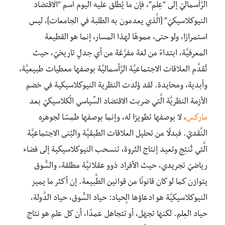
الرَّأسماليّ إلى “عِلم”، فإن ما يُطلق عليه اليوم اسم “الاقتصَاد
النيوكلاسيكيّ” [الَّذي يعدمون به الطلبة في الجامعات]، ليس
استمرارًا، ولو حتى، مموهًا لهذا المسار، إنما هو القطيعة
المعرفيَّة، ابتداءً من لغة مفرَّغة من أي جدلٍ تاريخيّ، حيث
تُقدَّم العلاقات الاجتماعيَّة الرَّأسماليَّة بوصفها معطيات طبيعيَّة،
وأبدية، ومحايدة. لقد وُلدت النظرية النيوكلاسيكية في خضم
الأزمة النظريَّة الَّتي ضربت الاقتصَاد السِّياسي الْكلاسيكيّ بعد
ماركس
، لا بوصفها تطويرًا له، وإنما بوصفها طمسًا لجوهره
النَّقديّ. فبدلًا من تحليل العلاقات الطبقيَّة والبُنى الاجتماعيَّة
الَّتي تُنتِج وتعيد إنتاج الثروة، تنسحب النيوكلاسيكية إلى فضاء
رياضيّ تجريدي، حيث الأفراد ذوو عقلانيَّة مطلقة، والسُّوق
يتوازن كما لو كان قانونًا من قوانين الطَّبيعة. إن أكثر ما يميز
النيوكلاسيكيَّة هو ادعاؤها الٍحياد: حياد السُّوق، حياد الدَّولة،
حياد العِلم. لكنها تجهل، أو تتجاهل عمدًا، أن كل علم هو نتاج