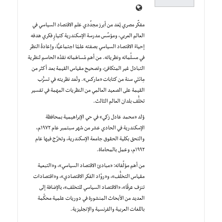
مفكِّر مصري يُعَد من أبرز مجدِّدي علم الاقتصاد السياسي في
العالم العربي، ومؤسِّس مدرسة الإسكندرية كتيارٍ فكري هدفه
إحياءُ الاقتصاد السياسي بصفته علمًا اجتماعيًّا، وإعادةُ النظر
في مسلَّماته ونظرياته. من أهم مُساهَماته نقدُه الحاسم لنظرية
التبادل غير المتكافئ، وتصحيح مقياس القيمة بعد أكثر من
مِائتَي سنة من كتابات «ماركس». وتُعَد نظريته في تسرُّب
القيمة على الصعيد العالمي من النظريات المهمة في تفسير
تخلُّف بلدان العالم الثالث.
وُلِد «محمد عادل زكي» في حي الإبراهيمية بمحافظة
الإسكندرية في الحادي عشر من شهر سبتمبر عام ١٩٧٢م،
والتحق بكلية الحقوق جامعة الإسكندرية، وتخرَّج فيها عام
١٩٩٢م، وعمل بالمحاماة.
من أهم مؤلَّفاته: «مبادئ الاقتصاد السياسي»، و«التبعية
مقياس التخلُّف»، و«روَّاد الفكر الاقتصادي»، و«اقتصادات
تنزف عرقًا»، «الاقتصاد السياسي للتخلف»، بالإضافة إلى
العديد من الأبحاث المنشورة في دوريات علمية محكَّمة
باللغات العربية والفرنسية والإنجليزية.