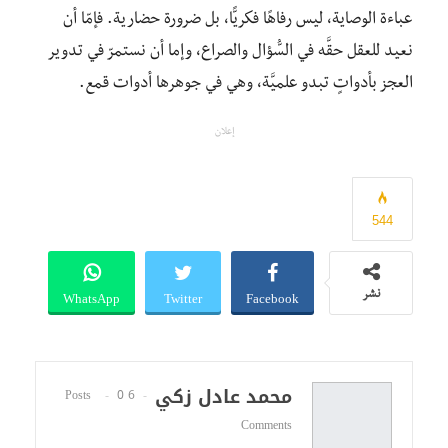
عباءة الوصاية، ليس رفاهًا فكريًّا، بل ضرورة حضارية. فإمّا أن
نعيد للعقل حقَّه في السُّؤال والصراع، وإما أن نستمرّ في تدوير
العجز بأدواتٍ تبدو علميَّة، وهي في جوهرها أدوات قمع.
إعلان
544
WhatsApp
Twitter
Facebook
نشر
محمد عادل زكي
0
6 Posts
Comments