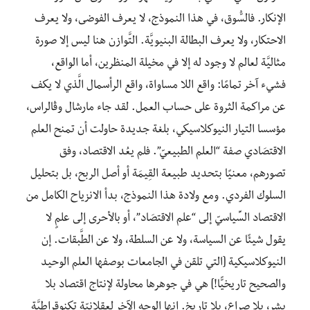
الإنكار. فالسُّوق، في هذا النموذج، لا يعرف الفوضى، ولا يعرف
الاحتكار، ولا يعرف البطالة البنيويَّة. التَّوازن هنا ليس إلا صورة
مثاليَّة لعالم لا وجود له إلا في مخيلة المنظرين، أما الواقع،
فشيء آخر تمامًا: واقع اللا مساواة، واقع الرأسمال الَّذي لا يكف
عن مراكمة الثروة على حساب العمل. لقد جاء مارشال وڤالراس،
مؤسسا التيار النيوكلاسيكي، بلغة جديدة حاولت أن تمنح العلم
الاقتصَادي صفة “العلم الطبيعيّ”. فلم يعُد الاقتصاد، وفق
تصورهم، معنيًا بتحديد طبيعة القِيمَة أو أصل الربح، بل بتحليل
السلوك الفردي. ومع ولادة هذا النموذج، بدأ الانزياح الكامل من
الاقتصاد السِّياسيّ إلى “علم الاقتصَاد”، أو بالأحرى إلى علمٍ لا
يقول شيئًا عن السياسة، ولا عن السلطة، ولا عن الطَّبقات. إن
النيوكلاسيكية [التي تلقن في الجامعات بوصفها العلم الوحيد
والصحيح تاريخيًّا!] هي في جوهرها محاولة لإنتاج اقتصاد بلا
بشر، بلا صراع، بلا تاريخ. إنها الوجه الآخر لعقلانيّة تكنوقراطيَّة