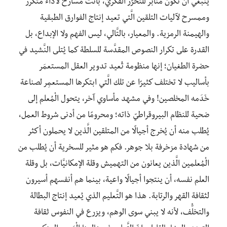
ينبغي أن تكون منابر للتحرّر الفكريّ، باتت مسارح لأداء متكرر
وممسرح لآليات التلقين الَّتي تعيد إنتاج الفوارق الطبقية
والهيمنة الرمزية. والمعيار، بالتَّالي، ليس الفهم ولا الإبداع، بل
القدرة على تكرار النصوص المقدَّسة للسلطة كما يُتلى النَّشيد في
حضرة الطغيان؛ إنها منظومة تُعيد تدوير العقل المستعمَر
بأساليب لا تختلف كثيرًا عن تلك الَّتي ابتكرها المستعمِر لصناعة
خَدَمه المخلصين! وفي مشهد مأساوي آخر، يتحول الْمُعلم إلى
ضحية للنظام البيروقراطيّ ذاته؛ ومحرومًا من أدنى شروط العمل،
يُطلب منه أن يُخرج أجيالًا من المتلقين الَّذين لا يحملون أكثر
من شهادة مزخرفة بلا جوهر. فكم هو مثير للسخرية أن يُطلب من
الْمُعلمين الَّذين يعانون من التهميش وقلة الإمكانيَّات، بل وقلة
العلم نفسه، أن ينتجوا أجيالًا واعية، بينما هم أنفسهم أسيرون
لثقافة القهر والرتابة. هذا هو التَّعليم الذي يُعيد إنتاج البطالة
والتخلُّف، لأنه لا يبني سوى الوهم، ويزرع في النفوس ثقافة