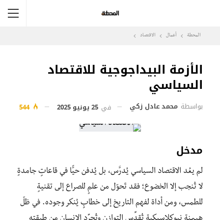
المحطة
أعمال
الاقتصاد
الأزمة البيداجوجية للاقتصاد
السياسي
بواسطة
محمد عادل زكي
في
25 يونيو 2025
544
مدخل
لم يعُد الاقتصاد السياسي يُدرَّس، بل يُدفن حيًّا في قاعاتٍ جامدةٍ
لا تُنجب إلا الخضوع؛ فقد تَحوّل من علمٍ للصراع إلى تقنيةٍ
للطمس، ومن أداة لفهم التاريخ إلى خطابٍ يُنكر وجوده. في ظلّ
هيمنة نيوكلاسيكية تُقدِّس التوازن وتُجرِّد الإنسان من طبقته