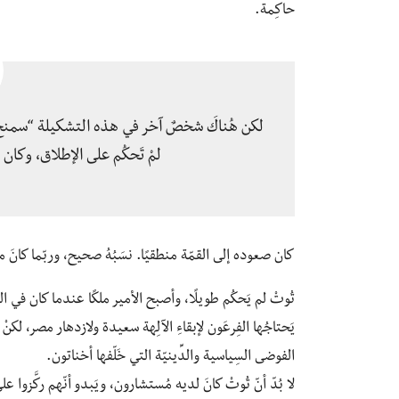
حاكِمة.
لكن هُناكَ شخصٌ آخر في هذه التشكيلة “سمنخ كا
لمْ تَحكُم على الإطلاق، وكان
كان صعوده إلى القمّة منطقيًا. نسَبُهُ صحيح، وربّما كانَ 
تُوتْ لم يَحكُم طويلًا، وأصبح الأمير ملكًا عندما كان في التا
يَحتاجُها الفِرعَون لإبقاءِ الآلِهة سعيدة ولازدهار مصر، لكنْ 
الفوضى السِياسية والدِّينيّة التي خَلّفها أخناتون.
لا بُدّ أنّ تُوتْ كانَ لديه مُستشارون، ويَبدو أنّهم ركَّزوا