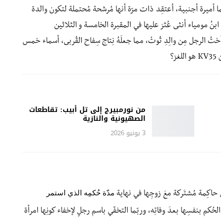
ا أميرة أجنبية، اُعتقِد ذات مرّة أنها مُرشحة مُحتملة لتكون والدة
ُ مومياء أنثى عُثرَ عليها في المقبرة الخامسة و الثلاثين
تُ الرجل مِن والِدِ تُوتْ، مما جعلَهُ نِتاج سِفاح القُربى، أسماء خمس
؟
من نورمبيرج إلى تل أبيب: تقاطعات
الصهيونية والنازية
3 يونيو 2026
مدّة
حُكمِه الذي
استمر
 حاكِمة مُشتَركة معَ زوجِها في نهاية
حُكم بنفسِها بعدَ وفاتِه، وربّما التخفّي باسم رجلٍ لإخفاء كونِها امرأة