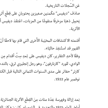
عَنِ السِّجلات التاريخية.
صادَفَ “ديفيس” مَكْمنين صغيرَين يحتويانِ على قِطَعٍ أث
يَحمِل ذهبًا مزخرفًا منقوشًا من العرَبات، اعْتقَدَ ديفيس أن
الأثرية.
أقنعته الاكتشافات المخيّبة الأُخرى التي قامَ بها لاحقًا 
القبور قد استُنفِذ حاليًا».
وفقًا لأحدِ التقارير، كان ديفيس على بُعدِ سِتِّ أقدام مِن
كارتر” حفائر على مدى السنوات الثمانيَ التالية قبل الكشف ع
نوفمبر عام 1922.
بَعد إزالة وفهرسة عِدّة مئات مِنَ القِطَعِ الأثريّة الجنائزيّ
أواخر العام 1925 والتحديق في المُومياء. كتَبَ: 