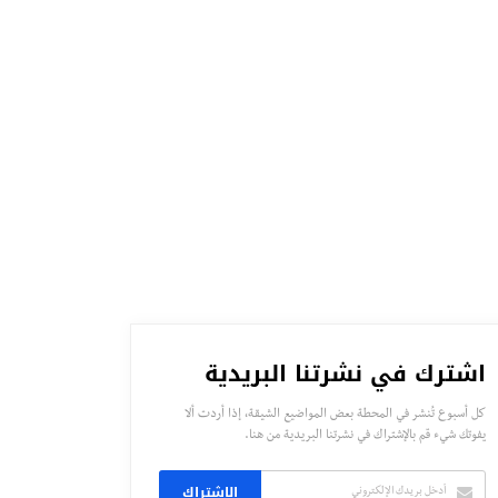
اشترك في نشرتنا البريدية
كل أسبوع تُنشر في المحطة بعض المواضيع الشيقة، إذا أردت ألا
يفوتك شيء قم بالإشتراك في نشرتنا البريدية من هنا.
الاشتراك