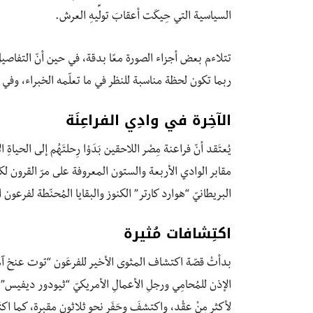
السياسية التي حِيكَت أعقابَ تولِّيهِ العرش.
تتلاءم بعض أجزاء الصورة معًا بدقة، في حين أنّ التفاص
ربما تكون لحظة مناسبة للنظر في ما تعلّمه الخبراء، وفي م
الآخِرة في وادِي الفراعِنَة
يُعتَقد أنّ فراعنة مِصْر اللاحقين بَدَوْا رِحلتَهُم إلى ال
البريطانيّ “هوارد كارتر” الكنوز والبقايا المُحنّطة لفرعون
اكتِشافات مُثيرة
الإذن للمُحامِي ورجلِ الأعمالِ الأمريكيّ “ثيودور ديفيس” 
لأكثرِ مِنْ عقْد، واكتشفَ وحَفَر نحو ثلاثون مقبرة، كما اكتَ