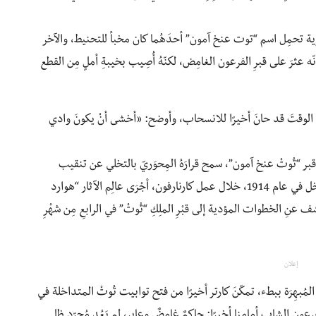
رية تحمِل اسم “توت عنخ آمون” أحدَهُما كان مخبأ للتحنيط، والآخر
ّه عثرَ على قبرِ الفرعون الغامِض، لكنّهُ أُصِيب بخيبةِ أملٍ مِن القطع
أنّ الوقتَ قد حانَ أخيرًا للانسحاب، وأوضح: «أخشى أنْ يكونَ وادي
 قبر “تُوتْ عنخ آمون”، سمح قرارَهُ المِحوَريّ بالتخلي عن تنقيب
الوادي، للورد “كارنارفون”، وهو رجل إنجليزي ثريّ، بالتدخل في عام 1914، خلال عمل كارنارفون، أجْرَى عالِم الآثار “هوارد
نِ الخطوات المؤدية إلى قبْرِ الملِكِ “تُوتْ” في الرابعِ مِن شهْرِ
إعلان
ة المُبهِرَة ببطء، تمكّنَ كارتر أخيرًا من فتح توابيت تُوتْ المتداخلة في
«كان الفرعون الشاب أمامنا أخيرًا: حاكِمٌ غامِضٌ وعابِر، لم يَعُد مُجرّد ظِل