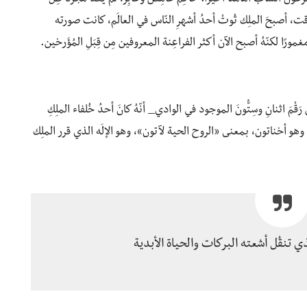
وقت، أصبحَ الملِك تُوتْ أحدُ أشهرِ النّاس في العالَم، كانت صورته
ًا لكنّهُ أصبح الآن أكثر الفراعِنة المعروفين مِن قِبَلِ المُؤَرخين.
مَ اثنانِ وسِتُّونَ الموجود في الوادي_ أنّهُ كانَ أحدُ خُلفاء الملِكِ
وهو أخناتون، بمعنى «الروح الحية لآتون»، وهو الإلَه الذي قرر الملِك
 تنقُل أشعته البركات والحياة الأبدية