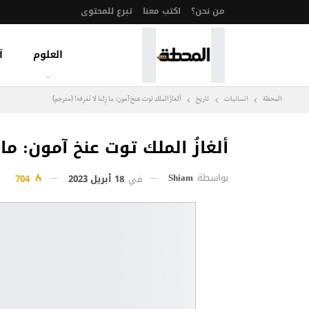
من نحن؟
اكتب معنا
تبرع للمحتوى
العلوم
آ
المحطة
انسانيات
تاريخ
ألغازُ الملك توت عنخ آمون: ما زِلنا لا نَعْرِفه! (مترجم)
ألغازُ الملك توت عنخ آمون: ما زِل
بواسطة
Shiam
في
18 أبريل 2023
704