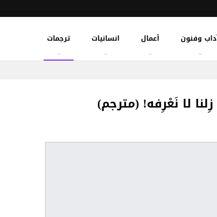
داب وفنون
أعمال
انسانيات
ترجمات
نا لا نَعْرِفه! (مترجم)