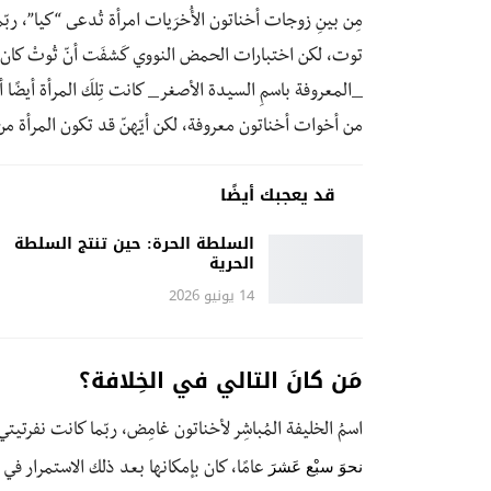
مِن بينِ زوجات أخناتون الأُخرَيات امرأة تُدعى “كيا”، ربّم
توت، لكن اختبارات الحمض النووي كَشفَت أنّ تُوتْ كان ابن
_المعروفة باسمِ السيدة الأصغر_ كانت تِلكَ المرأة أيضًا أخ
من أخوات أخناتون معروفة، لكن أيّهنّ قد تكون المرأة من KV35 هو اللغز
قد يعجبك أيضًا
السلطة الحرة: حين تنتج السلطة
الحرية
14 يونيو 2026
مَن كانَ التالي في الخِلافة؟
اسمُ الخليفة المُباشِر لأخناتون غامِض، ربّما كانت نفرتيتي
نحوَ
سبْع
عَشرَ
عامًا، كان بإمكانها بعد ذلك الاستمرار في ال