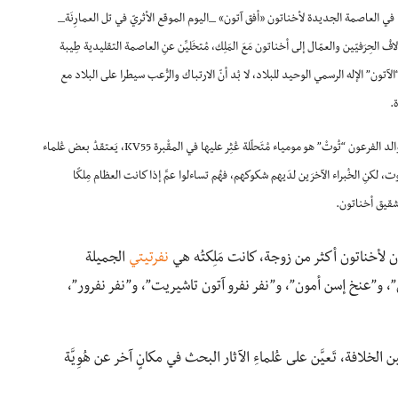
 في العاصمة الجديدة لأخناتون «أفق آتون» _اليوم الموقع الأثريّ في تل العمارِنَة_
حِرَفيّين والعمّال إلى أخناتون مَعَ المَلِك، مُتخَليِّن عنِ العاصمة التقليدية طِيبة
ن” الإله الرسمي الوحيد للبلاد، لا بُد أنّ الارتباك والرُّعب سيطرا على البلاد مع
.
وفقًا لنتائج اختبارات الحمض النووي التي نُشرت في عام 2010، كان والد الفرعون “تُوتْ” هو مومياء مُتَحلّلة عُثِر عليها في المقْبرة KV55، يَعتقدُ بعض عُلماء
، لكنِ الخُبراء الآخرَين لدَيهم شكوكهم، فهُم تساءلوا عمَّ إذا كانت العظام مِلكًا
شقيق أخناتون.
كان لأخناتون أكثر من زوجة، كانت مَلِكتُه هي
نفرتِيتي
الجميلة
 و”عنخ إسن أمون”، و”نفر نفرو آتون تاشيريت”، و”نفر نفرور”،
مين الخلافة، تَعيَّن على عُلماءِ الآثار البحث في مكانٍ آخر عن هُوِيَّة