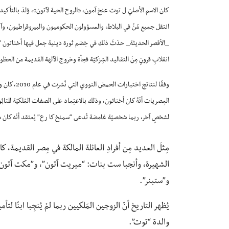
كان الاسم الأصليّ ل توت عنخ آمون، «الروح الحية لآتون»، وُلِدَ بالتأكيد
انتقل جميع مًنْ في البلاط، والمسؤولون الحكوميون والبيروقراطيون، وآلافُ ال
_الأقصر الحديثة_ حدَثَ ذلك في خِضم ثورة دينية جعل فيها أخناتون “الآتو
انقلابِ قرونٍ مِنَ التقاليد الشِرْكيّة فجأة وخروج الآلهة القديمة من الحظوة
المِصريات أنّهُ كان أخناتون، وذلك بالاعتِماد على الصفات المُلكيّة للتابُوت
لشخصٍ آخر، ربما شخصيّة غامضة تُدعى “سمنخ كا رع” يُعتقد أنّه كان 
مِثلَ العديد مِن أفرادِ العائلة المالكة في مِصر القديمة، 
الشهيرة، وأنجبا ست بنات: “ميريت آتون”، و”مكت آتون”،
و”ستبنر”.
يُظهر التاريخ أنّ الزوجين المَلكيين ربما لمْ يُنجِبا ابنًا لتأ
والدة “توت”.