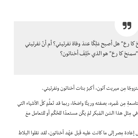
 رع” هل أصبح مَلِكًا عندَ وفاة نفرتيتي؟ أم أنّ نفرتيتي
 “سمنخ كا رع” هو الذي خَلِفَ أخناتون؟
متزوجًا مِن ميريت آتون، أكبرُ بنات أخناتون ونفرتيتي.
سعةِ مِن عُمره، بصفته وريثًا واضحًا، ربما قد تَعلَّمَ كلّ الأشياء التي
في مِثلِ هذا السّن المُبكر لمْ يكُن مستعدًا للحُكُم أو للتعامل معَ
 على إعادة مِصر إلى ما كانت عليه قَبل عهْد أخناتون، لقد نقلوا البلاط