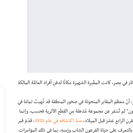
 في مِصر، كانت المقْبرة الشهيرة مكانًا لدفنِ أفراد العائلة المالِكة
 أنّ معظمَ المقابر المنحوتة في صخور المنطقة قد نُهبتْ تمامًا في
” لم تُسْفر عن مجموعة مُذهلة مِنِ القِطَع الأثرية فحسب، وإنما
رنِ الرابع عشرَ قبل الميلاد،
منذ اكتشافه في عام 1922
، قدّمَ قبر
ة بالتعرف على حياة الفرعون الشاب وزَمنِهِ، بما في ذلك المؤامرات