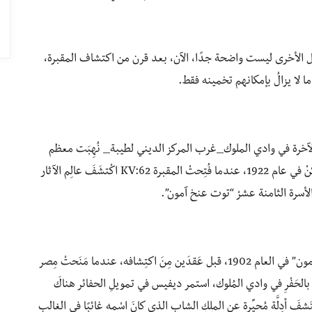
يل الأخرى ليست واضحة جدًا، الآن، بعد قرن من اكتشاف المقبرة،
ا لا يزالُ بإمكانهم تخمينه فقط.
حياةِ الآخرة في وادي الملوك_غرب المركز الديني لطيبة_ نُهِبَت معظم
مقابر الوادي الأربعة والستون المعروفة على مرّ القرون لكنْ في عام 1922، عندما فُتِحتْ المقبرة KV:62 اكْتشَفَ عالِم الآثار
 الأسرة الثامنة عشرْ “توت عنخ آمون”.
بدأتْ قصّة اكتشاف المثوى الأخير للفرعَون “توت عنخ آمون” في العام 1902، قبل عَقدَين مِنَ اكتِشافه، عندما مَنَحتْ مِصر
بالحَفْرِ في وادي المُلوك، استمر ديفيس في تمويلِ الحفائر هناكَ
شفَ أدٍلَّة مُحيِّرة عن الملِكِ الشاب الذي كانَ اسْمه غائبًا في الغالب