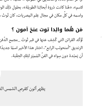
لاسم»، «هُنا كانت ذروَة أبحاثِنا الطويلة»، بحلولِ ذلِكَ ال
واسمه في كلِّ مكان في مجال عِلم المِصريات، كان تُوتْ مغمور
مَن هُما والِدا توت عنخ آمون ؟
تُؤكّد القرائن التي كُشِف عنها في قبر تُوتْ _مجمع الدَّفن رَقْ
الزنديق “أمنحوتب الرابع”، اختار هذا الأخير اسمًا جديدًا 
أن يَعبُدهُ دون سِواه في الفنِّ المُميّز لتِلكِ الحِقْبَة.
يظهر آتون كقرصِ الشمس الذي