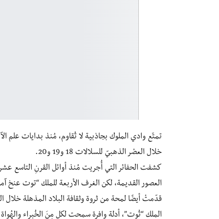
تمتّع وادي الملوك بجاذبية لا تُقاوم، مُنذ بدايات علم الآثار
خلال العصْر الذهبيّ للسلالات 18 و19 و20.
كشفت الحفائر التي أُجريت مُنذ أوائل القرنِ التاسع عشر،
العصور القديمة، لكن الغرف الأربعة للملك “توت عنخ آمون
قدّمتْ أيضًا لمحة من ثروة وثقافة البلاد المذهلة خلال الق
الملك “تُوت”، أدلة وافرة سمحت لكل مِنَ الخُبراء والهُوا