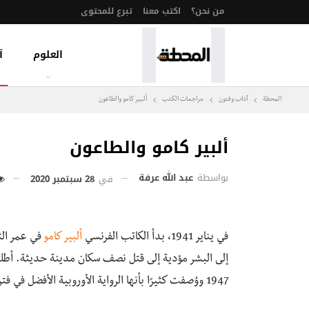
من نحن؟
اكتب معنا
تبرع للمحتوى
العلوم
آ
المحطة
آداب وفنون
مراجعات الكتب
ألبير كامو والطاعون
ألبير كامو والطاعون
بواسطة
عبد الله عرفة
في
28 سبتمبر 2020
في يناير 1941، بدأ الكاتب الفرنسي
ألبير كامو
في عمر الث
إلى البشر مؤدية إلى قتل نصف سكان مدينة حديثة. أطلق
1947 ووُصفت كثيرًا بأنها الرواية الأوروبية الأفضل في فترة ما بعد الحرب العالمية الثانية.