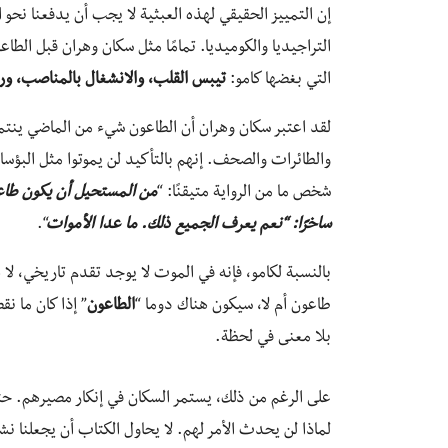
إن التمييز الحقيقي لهذه العبثية لا يجب أن يدفعنا نحو
التراجيديا والكوميديا. تمامًا مثل سكان وهران قبل الطا
التي بغضها كامو:
تيبس القلب، والانشغال بالمناصب، ورف
لقد اعتبر سكان وهران أن الطاعون شيء من الماضي ينتم
والطائرات والصحف. إنهم بالتأكيد لن يموتوا مثل البؤساء
شخص ما من الرواية متيقنًا: “
من المستحيل أن يكون طاعو
ساخرًا: “نعم يعرف الجميع ذلك. ما عدا الأموات
“.
بالنسبة لكامو، فإنه في الموت لا يوجد تقدم تاريخي، لا هر
طاعون أم لا، سيكون هناك دوما “
الطاعون
” إذا كان ما 
بلا معنى في لحظة.
على الرغم من ذلك، يستمر السكان في إنكار مصيرهم. ح
لماذا لن يحدث الأمر لهم. لا يحاول الكتاب أن يجعلنا نشع