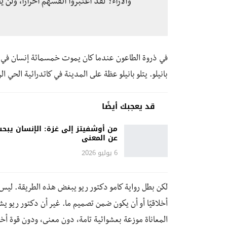
والآراء؟ لقد اعتبروا أنفسهم أحرارًا، ول
في ذروة الطاعون عندما كان يموت خمسمائة إنسان في ال
بانيلو. يتلو بانيلو عظة على المدينة في كاتدرائية الحي
قد يعجبك أيضًا
من أوشفيتز إلى غزة: الإنسان يبح
عن المعنى
6 يوليو 2026
لكن بطل رواية كامو دكتور ريو يبغض هذه الطريقة. ليس
أخلاقيًا أو أن يكون ضمن تصميم ما. غير أن دكتور ريو يش
المعاناة موزعة بعشوائية تامة، دون معنى، ودون قوة أخل