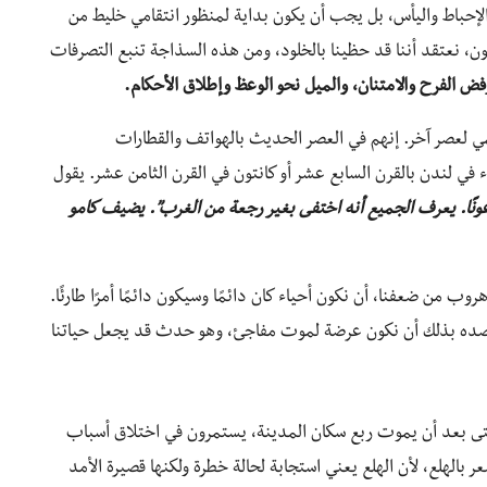
 الإحباط واليأس، بل يجب أن يكون بداية لمنظور انتقامي خليط من
عون، نعتقد أننا قد حظينا بالخلود، ومن هذه السذاجة تنبع التصرفات
ض الفرح والامتنان، والميل نحو الوعظ وإطلاق الأحكام.
ي لعصر آخر. إنهم في العصر الحديث بالهواتف والقطارات
 في لندن بالقرن السابع عشر أو كانتون في القرن الثامن عشر. يقول
نًا. يعرف الجميع أنه اختفى بغير رجعة من الغرب”. يضيف كامو
وب من ضعفنا، أن نكون أحياء كان دائمًا وسيكون دائمًا أمرًا طارئًا.
نقصده بذلك أن نكون عرضة لموت مفاجئ، وهو حدث قد يجعل حياتنا
تى بعد أن يموت ربع سكان المدينة، يستمرون في اختلاق أسباب
ر بالهلع، لأن الهلع يعني استجابة لحالة خطرة ولكنها قصيرة الأمد