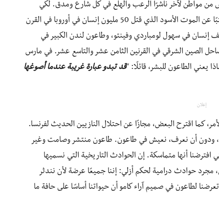
 من مواطن لآخر ناشرًا الرعب والهلع في كل شارع ومدق. لكي
يكتب الرواية، أغرق كامو نفسه في تاريخ الطاعون. قرأ كتبًا عن الموت الأسود الذي قتل 50 مليون إنسان في أوروبا في القرن
بع عشر، الطاعون الإيطالي في 1629 الذي قتل 280 ألف إنسان في سهول لومباردي وفينتو، وطاعون لندن الكبير في
ى ساحل الصين الشرقي في القرنين الثامن عشر والتاسع عشر. في مارس
ا يعني الطاعون للبشر، قائلًا: “
قد تبدو عبارة غريبة عندما أصوغها
إعلان
مر، كما اقترح البعض، مجازًا عن احتلال النازيين الحديث لفرنسا.
ًا، ودون أن نعرف، نعيش في طاعون. طاعون منتشر وصامت وغير
تي افترضنا أنها متماسكة. إن الحوادث التاريخية التي نسميها
 مجرد حوادث درامية لحكم أزلي: إننا جميعًا عرضة لأن نندثر
تعرضنا لطاعون في صميم آراء كامو أن حيواتنا أساسًا على حافة ما