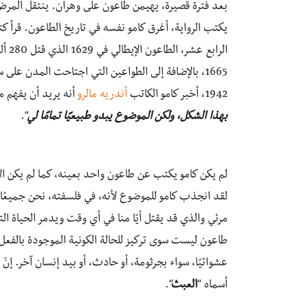
بعد فترة قصيرة، يهيمن طاعون على وهران. ينتقل المرض
الرا
1665، بالإضافة إلى الطواعين التي اجتاحت المدن عل
1942، أخبر كامو الكاتب
أندريه مالرو
أنه يريد أن يفهم ماذ
بهذا الشكل، ولكن الموضوع يبدو طبيعيًا تمامًا لي
“.
لم يكن كامو يكتب عن طاعون واحد بعينه، كما لم يكن الأ
لقد انجذب كامو للموضوع لأنه، في فلسفته، نحن جميع
مرئي والذي قد يقتل أيًا منا في أي وقت ويدمر الحياة ال
طاعون ليست سوى تركيز للحالة الكونية الموجودة بالفعل،
عشوائيًا، سواء بجرثومة، أو حادث، أو بيد إنسان آخر. إنّ 
أسماه “
العبث
“.