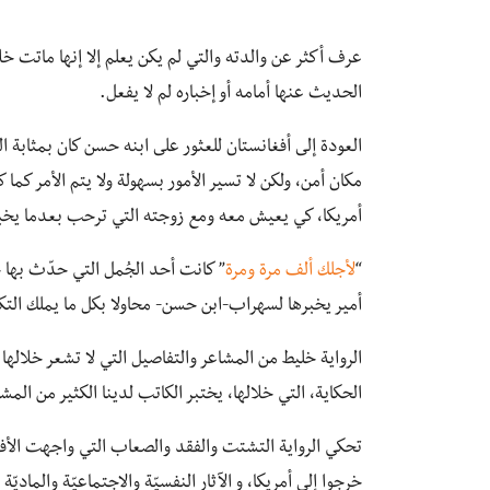
عرف أكثر عن والدته والتي لم يكن يعلم إلا إنها ماتت خل
الحديث عنها أمامه أو إخباره لم لا يفعل.
العودة إلى أفغانستان للعثور على ابنه حسن كان بمثابة
مكان أمن، ولكن لا تسير الأمور بسهولة ولا يتم الأمر كما
أمريكا، كي يعيش معه ومع زوجته التي ترحب بعدما يخبر
“
لأجلك ألف مرة ومرة
” كانت أحد الجُمل التي حدّث بها ح
أمير يخبرها لسهراب-ابن حسن- محاولا بكل ما يملك التكف
الرواية خليط من المشاعر والتفاصيل التي لا تشعر خلالها 
الحكاية، التي خلالها، يختبر الكاتب لدينا الكثير من المش
تحكي الرواية التشتت والفقد والصعاب التي واجهت الأفغ
خرجوا إلى أمريكا، و الآثار النفسيّة والاجتماعيّة والماد