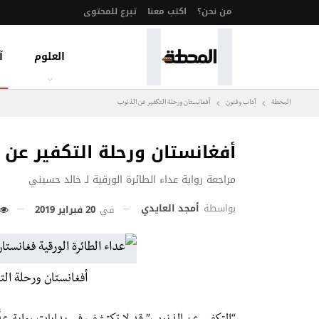
من نحن؟
اكتب معنا
تبرع للمحتوى
العلوم
آ
المحطة
آداب وفنون
أفغانستان ورحلة التكفير عن الذنوب
أفغانستان ورحلة التكفير عن 
مراجعة رواية عداء الطائرة الورقية لـ خالد حسيني
بواسطة
أمجد العايدي
في
20 فبراير 2019
أفغانستان ورحلة ال