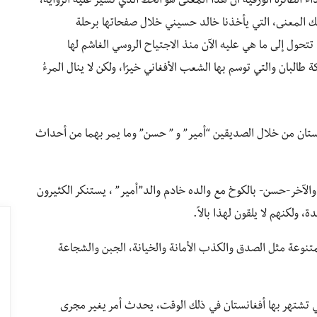
 الطائرة الورقيّة أن هذا المعنى هو الخط الذي تسير عليه الرواية،
لك المعنى، التي يأخذنا خالد حسيني خلال صفحاتها برحلة
ا تتحول إلى ما هي عليه الآن منذ الاجتياح الروسي الغاشم لها
طالبان والتي توسم بها الشعب الأفغاني خيرًا، ولكن لا ينال المرءُ
غانستان من خلال الصديقين “أمير” و ” حسن” وما يمر بهما من أحداث
لآخر-حسن- بالكوخ مع والده خادم والد”أمير” ، يستنكر الكثيرون
ولكنهم لا يلقون لهذا بالاً.
تنوعة مثل الصدق والكذب الأمانة والخيانة، الجبن والشجاعة
تي تشتهر بها أفغانستان في ذلك الوقت، يحدث أمر يغير مجرى