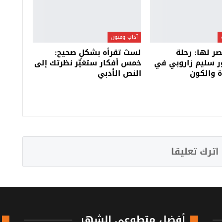
آداب وفنون
صر لها: رحلة
لستَ تقرأه بشكلٍ صحيح:
ر سليم زاروبي في
خمس أفكار ستغيّر نظرتك إلى
 والكون
النص الأدبي
اترك تعليقا
أفضل متطوعي الشهر