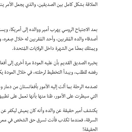
العلاقة بشكل كامل بين الصديقين، والذي يجعل الأمر ي
بعد الاجتياح الروسي يهرب أمير ووالده إلى أمريكا، ويست
أصدقاء والده المُقربين، وأحد المُقربين له خلال صِغره، وا
ويمتلك بعضًا من الشهرة داخل الولايات المُتحدة.
يخبره الصديق القديم بأن عليه العودة مرة أخرى إلى أ
رفضه للطلب، ويبدأ التخطيط لرحلته، في خلال العودة يكت
تصدمه الرحلة بما ألت إليه الأمور بأفغانستان من دمار 
التي سيطرت على الأمور، ظنا منها بأنها تعمل على تطبي
يكتشف أمير حقيقة عن والده وأنه كان يعيش ليكفر عن ذنب
السرقة، فعندما تكذب فأنت تسرق حق الشخص في معرفة
الحقيقة!