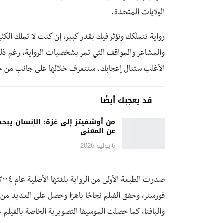
الولايات المتحدة.
رواية تتملكك وتؤثر فيك بقدر كبير، إن كنت لا تملك الكثي
والمشاعر والمواقف التي تمر بشخصيات الرواية، رغم ذل
الأغلب ستنال إعجابك. ستتعرف خلالها على جانب من حيا
قد يعجبك أيضًا
من أوشفيتز إلى غزة: الإنسان يبح
عن المعنى
6 يوليو 2026
صدرت الطبعة الأولى من الرواية بلغتها الأصلية عام ٢٠٠٤ وتحولت بعدها بثلاث أعوام أي عام ٢٠٠٧ إلى
فورستر، وحقق الفيلم نجاحًا باهرًا وحصل على العديد من 
والبافتا، كما حصلت الموسيقا التصويرية الخاصة بالفيلم ع