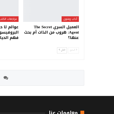
آداب وفنون
مراجعات الكتب
العميل السري The Secret
عوالم لا ح
Agent: هروب من الذات أم بحث
البروفيسو
عنها؟
فهم الحياة
السابق
التالي
معلومات عنا