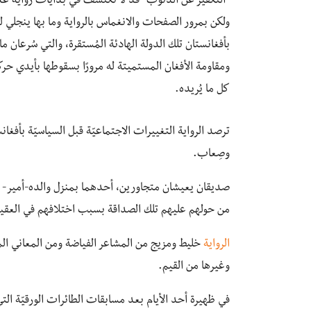
“التكفير عن الذنوب” قد لا تكتشف في بدايات رواية عدَّاء
ولكن بمرور الصفحات والانغماس بالرواية وما بها ينجلي 
بأفغانستان تلك الدولة الهادئة المُستقرة، والتي سُرعان م
ومقاومة الأفغان المستميتة له مرورًا بسقوطها بأيدي حركة 
كل ما يُريده.
ترصد الرواية التغييرات الاجتماعيّة قبل السياسيّة بأف
وصِعاب.
صديقان يعيشان متجاورين، أحدهما بمنزل والده-أمير- وا
من حولهم عليهم تلك الصداقة بسبب اختلافهم في العقيدة، 
الرواية
خليط ومزيج من المشاعر الفياضة ومن المعاني الم
وغيرها من القيم.
في ظهيرة أحد الأيام بعد مسابقات الطائرات الورقيّة ال