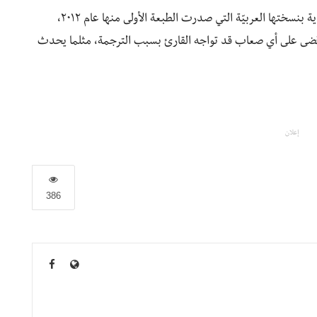
ولا يمكننا إغفال ترجمة إيهاب عبد الحميد الرشيقة للرواية بنسختها العربيّة التي صدرت الطبعة الأولى منها عام ٢٠١٢،
 وقضى على أي صعاب قد تواجه القارئ بسبب الترجمة، مثلما يحدث
إعلان
386