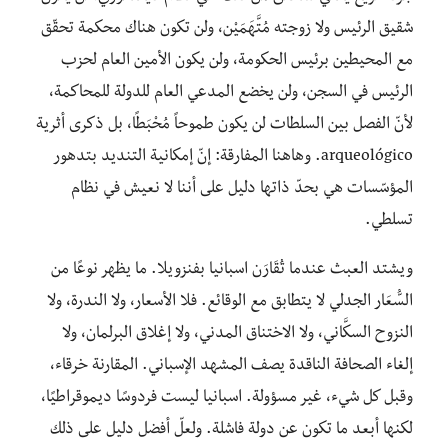
شقيق الرئيس ولا زوجته مُتَّهَمَيْن، ولن تكون هناك محكمة تحقّق
مع المحيطين برئيس الحكومة، ولن يكون الأمين العام لحزب
الرئيس في السجن، ولن يخضع المدعي العام للدولة للمحاكمة،
لأنّ الفصل بين السلطات لن يكون طموحاً مُحْبَطًا، بل ذكرى أثرية
arqueológico. وهاهنا المفارقة: إنّ إمكانية التنديد بتدهور
المؤسّسات هي بحدّ ذاتها دليل على أننا لا نعيش في نظام
تسلطي.
ويشتد العبث عندما تُقَارَن اسبانيا بفنزويلا. ما يظهر نوعًا من
السُّعَار الجدلي لا يتطابق مع الوقائع. فلا الأسعار، ولا الندرة، ولا
النزوح السكَّاني، ولا الاختناق المدني، ولا إغلاق البرلمان، ولا
إلغاء الصحافة الناقدة يصف المشهد الإسباني. المقارنة خرقاء،
وقبل كل شيء، غير مسؤولة. اسبانيا ليست فردوسًا ديموقراطيًا،
لكنها أبعد ما تكون عن دولة فاشلة. ولعلّ أفضل دليل على ذلك