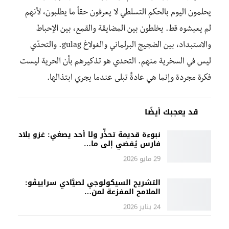
يحلمون اليوم بالحكم التسلطي لا يعرفون حقاً ما يطلبون، لأنهم
لم يعيشوه قط. يخلطون بين المضايقة والقمع، بين الإحباط
والاستبداد، بين الضجيج البرلماني والغولاغ gulag. والتحدّي
ليس في السخرية منهم. التحدي هو تذكيرهم بأن الحرية ليست
فكرة مجردة وإنما هي عادةٌ تبلى عندما يجري ابتذالها.
قد يعجبك أيضًا
نبوءة قديمة تحذِّر ولا أحد يصغي: غزو بلاد
فارس يُفضي إلى ما…
29 مايو 2026
التشريح السيكولوجي لصيَّادي سراييڤو:
الملامح المفزعة لمن…
24 يناير 2026