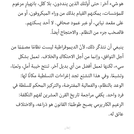
هو شيء آخر: حتى أولئك الذين ينددون، بلا كلل، بانهيارٍ مزعوم
للمؤسّسات، يمكنهم القيام بذلك من وراء الميكروفون، أو من
على مقعد نيابي، أو عبر عمود صحافي. لا أحد يسكتهم.
فالصخب جزء من النظام. والاحتجاج أيضاً.
ينبغي أن نتذكّر ذلك، لأنّ الديموقراطية ليست نظامًا مصمّمًا من
أجل التوافق، وإنما من أجل الاحتكاك والخلاف. تعمل بشكل
سيء، لكنها تعمل أفضل من أي بديل آخر. تنتج خيبة أملٍ، وتعبًا،
وتشبعًا. وفي هذا التشبّع تجد إغراءات التسلطية مكانًا لها:
الوعد بالنظام، والفعالية المفترضة، والتركيز المحكم للسلطة في
فرد واحد. يكفي مراجعة تاريخ القرن العشرين لفهم التكلفة:
الزعيم الكاريزمي يصبح طوطمًا؛ القانون هو ذراعه، والاختلاف
عائق له.
إعلان