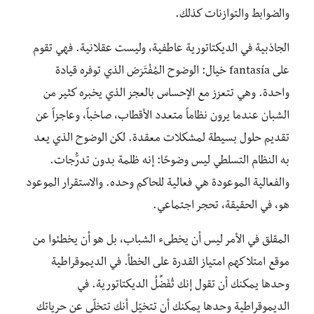
والضوابط والتوازنات كذلك.
الجاذبية في الديكتاتورية عاطفية، وليست عقلانية. فهي تقوم
على fantasía خيال: الوضوح المُفْتَرَض الذي توفره قيادة
واحدة. وهي تتعزز مع الإحساس بالعجز الذي يخبره كثير من
الشبان عندما يرون نظاماً متعدد الأقطاب، صاخباً، وعاجزاً عن
تقديم حلول بسيطة لمشكلات معقدة. لكن الوضوح الذي يعد
به النظام التسلطي ليس وضوحًا: إنه ظلمة بدون تدرُّجات.
والفعالية الموعودة هي فعالية للحاكم وحده. والاستقرار الموعود
هو، في الحقيقة، تحجر اجتماعي.
المقلق في الأمر ليس أن يخطىء الشباب، بل هو أن يخطئوا من
موقع امتلاكهم امتياز القدرة على الخطأ. في الديموقراطية
وحدها يمكنك أن تقول إنك تُفَضِّلُ الديكتاتورية. في
الديموقراطية وحدها يمكنك أن تتخيّل أنك تتخلّى عن حرياتك