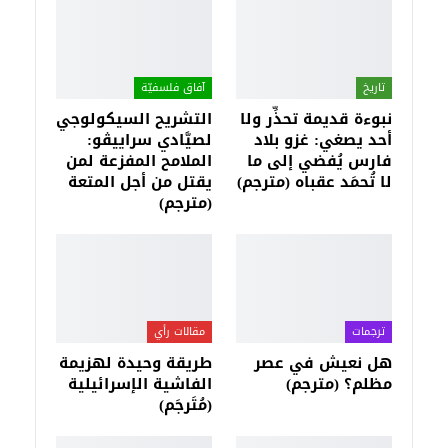
تاريخ
آفاق فلسفيّة‎
نبوءة قديمة تحذِّر ولا
التشريح السيكولوجي
أحد يصغي: غزو بلاد
لصيَّادي سراييڤو:
فارس يُفضي إلى ما
الملامح المفزعة لمن
لا تُحمَد عقباه (مترجم)
يقتل من أجل المتعة
(مترجم)
ترجمات
مقالات رأي
هل نعيش في عصر
طريقة وحيدة لهزيمة
مظلم؟ (مترجم)
الفاشية الإسرائيلية
(مُتَرجَم)