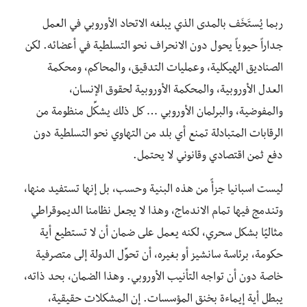
ربما يُستَخَف بالمدى الذي يبلغه الاتحاد الأوروبي في العمل
جداراً حيوياً يحول دون الانحراف نحو التسلطية في أعضائه. لكن
الصناديق الهيكلية، وعمليات التدقيق، والمحاكم، ومحكمة
العدل الأوروبية، والمحكمة الأوروبية لحقوق الإنسان،
والمفوضية، والبرلمان الأوروبي … كل ذلك يشكِّل منظومة من
الرقابات المتبادلة تمنع أي بلد من التهاوي نحو التسلطية دون
دفع ثمن اقتصادي وقانوني لا يحتمل.
ليست اسبانيا جزأً من هذه البنية وحسب، بل إنها تستفيد منها،
وتندمج فيها تمام الاندماج، وهذا لا يجعل نظامنا الديموقراطي
مثاليًا بشكل سحري، لكنه يعمل على ضمان أن لا تستطيع أية
حكومة، برئاسة سانشيز أو بغيره، أن تحوِّل الدولة إلى متصرفية
خاصة دون أن تواجه التأنيب الأوروبي. وهذا الضمان، بحد ذاته،
يبطل أية إيماءة بخنق المؤسسات. إن المشكلات حقيقية،