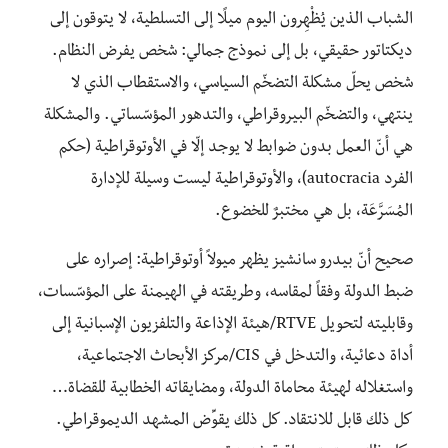
الشباب الذين يُظْهِرون اليوم ميلًا إلى التسلطية، لا يتوقون إلى
ديكتاتور حقيقي، بل إلى نموذج جمالي: شخص يفرض النظام.
شخص يحلّ مشكلة التضخّم السياسي، والاستقطاب الذي لا
ينتهي، والتضخّم البيروقراطي، والتدهور المؤسّساتي. والمشكلة
هي أنّ العمل بدون ضوابط لا يوجد إلّا في الأوتوقراطية (حكم
الفرد autocracia)، والأوتوقراطية ليست وسيلة للإدارة
المُسَرَّعَة، بل هي مختبرٌ للخضوع.
صحيح أنّ بيدرو سانشيز يظهر ميولاً أوتوقراطية: إصراره على
ضبط الدولة وفقاً لمقاسه، وطريقته في الهيمنة على المؤسّسات،
وقابليته لتحويل RTVE/هيئة الإذاعة والتلفزيون الإسبانية إلى
أداة دعائية، والتدخل في CIS/مركز الأبحاث الاجتماعية،
واستغلاله لهيئة محاماة الدولة، ومضايقاته الخطابية للقضاة…
كل ذلك قابل للانتقاد. كل ذلك يقوِّض المشهد الديموقراطي.