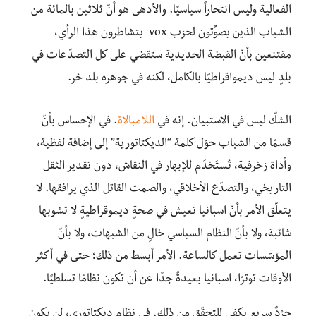
الفعالية وليس انتحاراً سياسيًا. والأدهى هو أنّ ثلاثين بالمائة من
الشباب الذين يصوِّتون لحزب vox يتشاطرون هذا الرأي،
مقتنعين بأنّ القبضة الحديدية ستقضي على كل التصدّعات في
بلدٍ ليس ديمواقراطيًا بالكامل، لكنه في جوهره بلد حُر.
الشكّ ليس في الاستبيان. إنه في
اللامبالاة
. في الإحساس بأنّ
قسمًا من الشباب حوّل كلمة “الديكتاتورية” إلى إضافة لفظية،
وأداة زخرفية، تُستَخدَم للإبهار في النقاش، دون تقدير الثقل
التاريخي، والتصدّع الأخلاقي، والصمت القاتل الذي يرافقها. لا
يتعلّق الأمر بأنّ اسبانيا تعيش في صحةٍ ديموقراطيةٍ لا تشوبها
شائبة، ولا بأنّ النظام السياسي خالٍ من الشبهات، ولا بأنّ
المؤسّسات تعمل كالساعة. الأمر أبسط من ذلك؛ حتى في أكثر
الأوقات توترًا، اسبانيا بعيدةٌ جدًا عن أن تكون نظامًا تسلطيًا.
جرْدٌ سريع يكفي للتحقّق من ذلك. في نظام ديكتاتوري، لن يكون