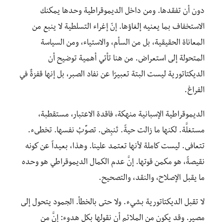
دون أن تفقدها. ومن داخل الديموقراطية وحدها يمكنك
الاستخفاف بما يعنيه إلغاؤها. إنّ إغراء التسلطية لا ينبع من
المعاناة الحقيقية، بل من السأم، والاستياء، ومن السياسة
المتحولة إلى استعراض. من هنا تأتي أهمية توضيح أن
الديكتاتورية ليست البتة تعبيرًا عن نفاد الصبر، بل إنها قفزةٌ في
الفراغ.
الديموقراطية الإسبانية منهكة، فاقدة الاعتبار، مستقطبة،
مستغلَّة. لكنها ما زالت حيةً. تَنبِض. تصوِّبُ نفسها. تخطىء.
تتعافى. ليست كاملة لأنها تعتمد علينا. وهذا، بعيداً عن كونه
نقيصةً، هو مكمن قوتها. إنَّ عدم الكمال الديموقراطي هو وحده
ما يقبل الإصلاح، والنقد، والتصحيح.
لا تقبل الديكتاتورية بشيء. ولا حتى بالخطأ. الجمود يتحول إلى
مصير. وقد يكون من الملائم أن نقولها بكل هدوء: إنَّ من