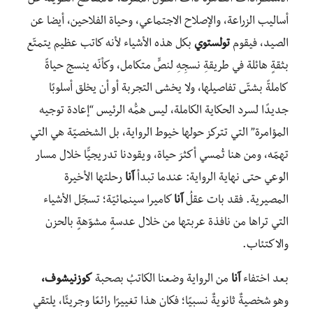
أساليب الزراعة، والإصلاح الاجتماعي، وحياة الفلاحين، أيضا عن
الصيد، فيقوم
تولستوي
بكل هذه الأشياء لأنه كاتب عظيم يتمتّع
بثقةٍ هائلة في طريقةِ نسجِهِ لنصٍّ متكامل، وكأنّه ينسج حياةً
كاملةً بشتّى تفاصيلها، ولا يخشى التجربة أو أن يخلق أسلوبًا
جديدًا لسرد الحكاية الكاملة، ليس همُّه الرئيس “إعادة توجيه
المؤامرة” التي تتركز حولها خيوط الرواية، بل الشخصيّة هي التي
تهمّه، ومن هنا تُمسي أكثرَ حياة، ويقودنا تدريجيًّا خلال مسار
الوعي حتى نهاية الرواية: عندما تبدأ
آنا
رحلتها الأخيرة
المصيرية. فقد بات عقلُ
آنا
كاميرا سينمائيّة؛ تسجّل الأشياء
التي تراها من نافذة عربتها من خلال عدسةٍ مشوّهةٍ بالحزن
والاكتئاب.
بعد اختفاء
آنا
من الرواية وضعنا الكاتبُ بصحبة
كوزنيشوف،
وهو شخصيةٌ ثانويةٌ نسبيًا؛ فكان هذا تغييرًا رائعًا وجريئًا، يلتقي