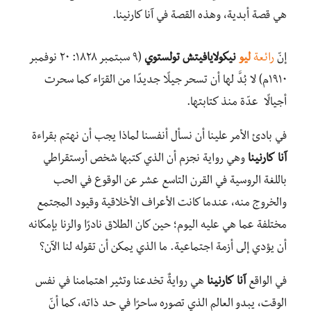
هي قصة أبدية، وهذه القصة في آنا كارنينا.
إنّ
رائعة
ليو
نيكولايافيتش تولستوي
(٩ سبتمبر ١٨٢٨: ٢٠ نوفمبر
١٩١٠م) لا بُدَّ لها أن تسحر جيلًا جديدًا من القرّاء كما سحرت
أجيالًا عدّة منذ كتابتها.
في بادئ الأمر علينا أن نسأل أنفسنا لماذا يجب أن نهتم بقراءة
آنا
كارنينا
وهي رواية نجزم أن الذي كتبها شخص أرستقراطي
باللغة الروسية في القرن التاسع عشر عن الوقوع في الحب
والخروج منه، عندما كانت الأعراف الأخلاقية وقيود المجتمع
مختلفة عما هي عليه اليوم؛ حين كان الطلاق نادرًا والزنا بإمكانه
أن يؤدي إلى أزمة اجتماعية. ما الذي يمكن أن تقوله لنا الآن؟
في الواقع
آنا
كارنينا
هي روايةٌ تخدعنا وتثير اهتمامنا في نفس
الوقت، يبدو العالم الذي تصوره ساحرًا في حد ذاته، كما أنّ