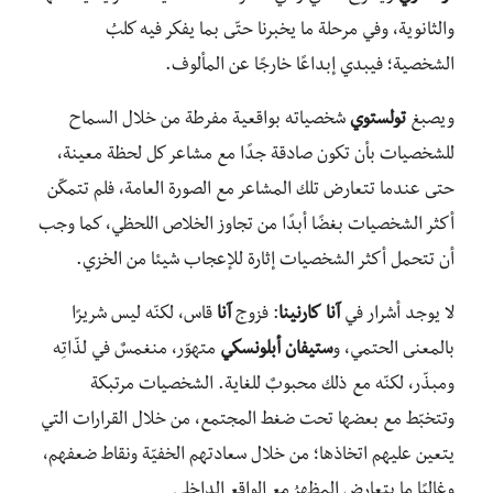
والثانوية، وفي مرحلة ما يخبرنا حتّى بما يفكر فيه كلبُ
الشخصية؛ فيبدي إبداعًا خارجًا عن المألوف.
ويصبغ
تولستوي
شخصياته بواقعية مفرطة من خلال السماح
للشخصيات بأن تكون صادقة جدًا مع مشاعر كل لحظة معينة،
حتى عندما تتعارض تلك المشاعر مع الصورة العامة، فلم تتمكّن
أكثر الشخصيات بغضًا أبدًا من تجاوز الخلاص اللحظي، كما وجب
أن تتحمل أكثر الشخصيات إثارة للإعجاب شيئا من الخزي.
لا يوجد أشرار في
آنا
كارنينا
: فزوج
آنا
قاس، لكنّه ليس شريرًا
بالمعنى الحتمي، و
ستيفان
أبلونسكي
متهوّر، منغمسٌ في لذّاتِه
ومبذّر، لكنّه مع ذلك محبوبٌ للغاية. الشخصيات مرتبكة
وتتخبّط مع بعضها تحت ضغط المجتمع، من خلال القرارات التي
يتعين عليهم اتخاذها؛ من خلال سعادتهم الخفيّة ونقاط ضعفهم،
وغالبًا ما يتعارض المظهرُ مع الواقعِ الداخلي