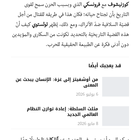
كوزنيشوف
مع
فرونسكي
الذي وبسبب الحزن سمح لقوى
التاريخ بأن تجتاح حياته؛ فكان هذا في طريقه للقتال من أجل
قضيّة السلافية ضدّ الأتراك، ومع ذلك، يُظهر
تولستوي
كيف أنّ
هذه القضية التاريخيّة بالتحديد تكوّنت من السكارى والمؤيدين
دون أدنى فكرة عن الطبيعة الحقيقية للحرب.
قد يعجبك أيضًا
من أوشفيتز إلى غزة: الإنسان يبحث عن
المعنى
6 يوليو 2026
مثلث السلطة: إعادة توازن النظام
العالمي الجديد
8 مايو 2026