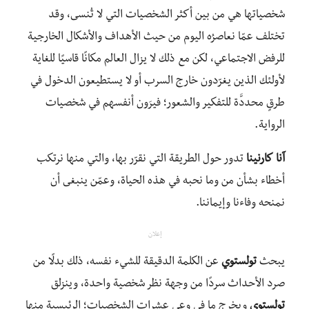
شخصياتها هي من بين أكثر الشخصيات التي لا تُنسى، وقد
تختلف عمّا نعاصرُه اليوم من حيث الأهداف والأشكال الخارجية
للرفض الاجتماعي، لكن مع ذلك لا يزال العالم مكانًا قاسيًا للغاية
لأولئك الذين يغرّدون خارج السرب أو لا يستطيعون الدخول في
طرقٍ محددَّة للتفكير والشعور؛ فيرَون أنفسهم في شخصيات
الرواية.
آنا
كارنينا
تدور حول الطريقة التي نقرّر بها، والتي منها نرتكب
أخطاء بشأن من وما نحبه في هذه الحياة، وعمّن ينبغى أن
نمنحه وفاءنا وإيماننا.
إعلان
يبحث
تولستوي
عن الكلمة الدقيقة للشيء نفسه، ذلك بدلًا من
صرد الأحداث سردًا من وجهة نظر شخصية واحدة، وينزلق
تولستوي
ويخرج ما في وعي عشرات الشخصيات؛ الرئيسية منها