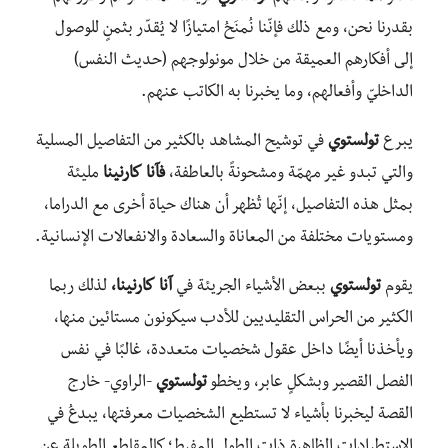
بقدرنا نحن، ومع ذلك فإنّنا نُمنَحُ امتيازًا لا يُقدّر بثمنٍ للوصول
إلى أفكارهم العميقة من خلال مونولوجهم (حديث النفس)
الداخليّ وأفعالهم، وما يخبرنا به الكاتب عنهم.
يبرع
تولستوي
في توشيح المشاهد بالكثير من التفاصيل المسلية
والتي تبدو غير مهمّة ومشحونةً بالعاطفة،
فآنا
كارنينا
مليئة
بمثل هذه التفاصيل، إنّها تُظهر أن هناك حياة أخرى مع الدراما،
ومستويات مختلفة من المعاناة والسعادة والانفعالات الإنسانية.
يقوم
تولستوي
ببعض الأشياء الجريئة في
آنا
كارنينا،
لذلك ربما
الكثير من الحراس التقليديين للأدب سيكونون مستائين منها،
ويأخذنا أيضًا داخل عقول شخصيات متعددة، غالبًا في نفس
الفصل القصير وبشكلٍ عابر، ويخطو
تولستوي
-الراوي- خارج
القصة ليخبرنا بأشياء لا تستطيع الشخصيات معرفتها، يبدعُ في
الاستطرادات الظاهرة ذات الطول المفرط؛ كالمقاطع الطويلة عن