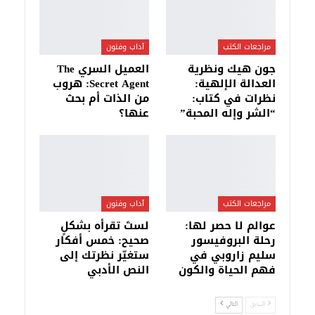
مراجعات الكتب
آداب وفنون
جون هيك ونظرية
العميل السري The
العدالة الإلهية:
Secret Agent: هروب
نظرات في كتاب:
من الذات أم بحث
“الشر وإله المحبة”
عنها؟
مراجعات الكتب
آداب وفنون
عوالم لا حصر لها:
لستَ تقرأه بشكلٍ
رحلة البروفيسور
صحيح: خمس أفكار
سليم زاروبي في
ستغيّر نظرتك إلى
فهم الحياة والكون
النص الأدبي
السابق
التالي