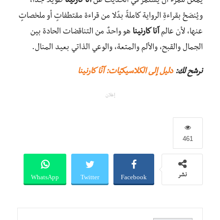
يمكن للمرء أن يستمر في الحديث عن
آنا كارنينا
طويلًا جدًا،
ويُنصَحُ بقراءةِ الرواية كاملةً بدًلا من قراءة مقتطفاتٍ أو ملخصاتٍ
عنها، لأن عالم
آنا كارنينا
هو واحدٌ من التناقضات الحادة بين
الجمال والقبح، والألم والمتعة، والوعي الذاتي بعيد المنال.
نرشح لك:
دليل إلى الكلاسيكيّات: آنّا كارنينا
إعلان
461
WhatsApp
Twitter
Facebook
نشر