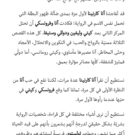
قد تُفاجئنا
آنا
كارنينا
لأول مرّة بمدى ضآلة ظهور البطلة التي
تحمل نفس الاسم في الرواية؛ فكادت
آنا
وفرونسكي
أن تحتل
المركز الثاني بعد
كيتي
وليفين ودوللي وستيفا.
كل هذه القصص
الثلاثة معنيّة بالزواج والحب: في التكوين والانحلال، الأمجاد
وحتّى المخاطر. آنا مصيرها مأساوي، وكيتي رومانسي، أما دولّي
فمثيرٌ للشفقة، كلّها مصائر مؤثرة بعمق.
نستطيع أن نقرأ
آنا كارنينا
عدة مرات، لكننا نقع في حب
آنا
من
النظرة الأولى في كل مرة، تمامًا كما وقع
فرونسكي
و
كيتي
في
حبّها عندما رأوها لأول مرة.
نستطيع أن نرى أشياء مختلفة في كل قراءة، شخصيات الرواية
بشريّة بشكل حقيقيّ لدرجةِ أنّهم يشعرون بأنهم على قيد الحياة
أكثر مما نشعر، وجعلهم
تولستوي
فريسةً لمشاعرهم وظروفهم