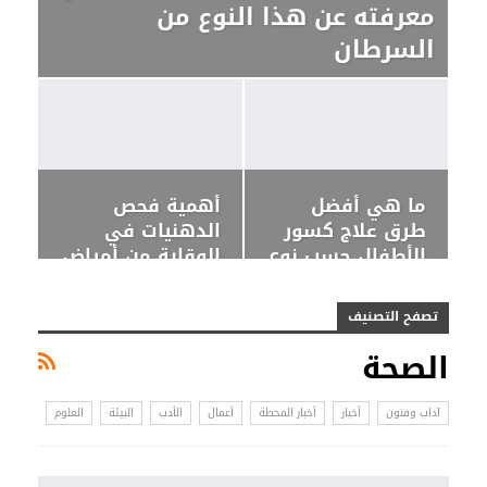
معرفته عن هذا النوع من
السرطان
ما هي أفضل
أهمية فحص
طرق علاج كسور
الدهنيات في
الأطفال حسب نوع
الوقاية من أمراض
الكسر؟
القلب
تصفح التصنيف
الصحة
آداب وفنون
أخبار
أخبار المحطة
أعمال
الأدب
البيئة
العلوم