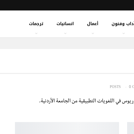
داب وفنون
أعمال
انسانيات
ترجمات
0 