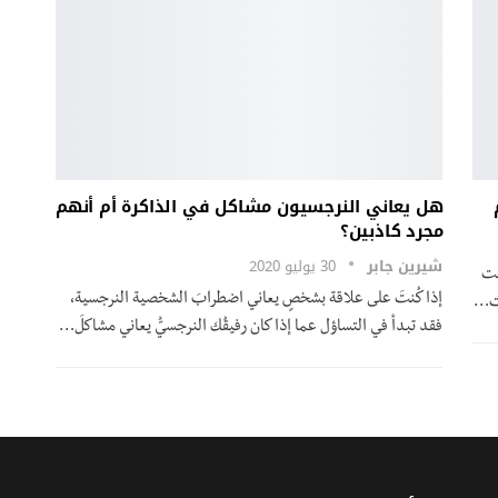
م
هل يعاني النرجسيون مشاكل في الذاكرة أم أنهم
مجرد كاذبين؟
شيرين جابر
30 يوليو 2020
ا عاشت
إذا كُنتَ على علاقة بشخصٍ يعاني اضطرابَ الشخصية النرجسية،
فقد تبدأ في التساؤل عما إذا كان رفيقُك النرجسيُّ يعاني مشاكلَ…