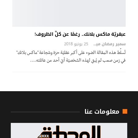
عبقريّة ماكس بلانك.. رغمًا عن كلِّ الظروف!
سمير رمضان ميرزا
25 يونيو 2018
تُسلِّط هذه المقالة الضوء على أكبر عقليّة حرّة وشجاعة "ماكس بلانك"
في زمن صعب لم يُبقِ لهذه الشخصيّة أيّ أحد من عائلته.…
معلومات عنا