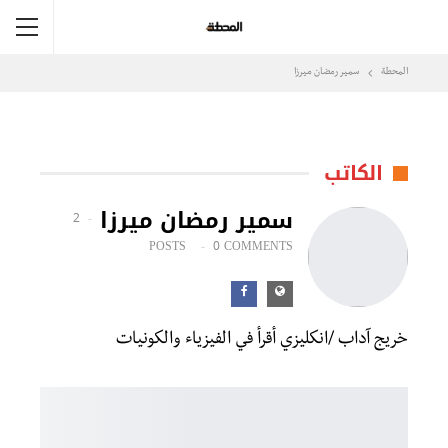
المحطة
سمير رمضان ميرزا
الكاتب
سمير رمضان ميرزا
2
POSTS
0 COMMENTS
خريج آداب /انكليزي أقرأ في الفيزياء والكونيات