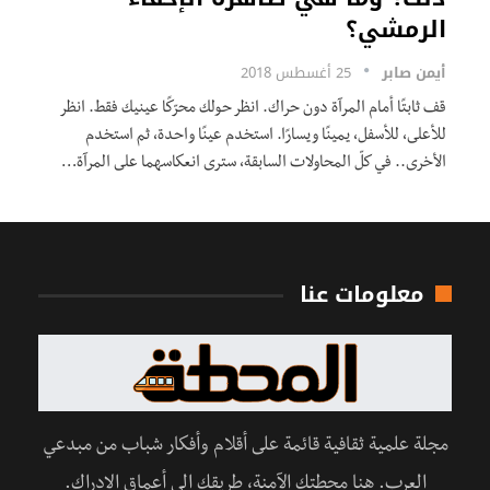
الرمشي؟
أيمن صابر
25 أغسطس 2018
قف ثابتًا أمام المرآة دون حراك. انظر حولك محرّكًا عينيك فقط. انظر
للأعلى، للأسفل، يمينًا ويسارًا. استخدم عينًا واحدة، ثم استخدم
الأخرى.. في كلّ المحاولات السابقة، سترى انعكاسهما على المرآة…
معلومات عنا
مجلة علمية ثقافية قائمة على أقلام وأفكار شباب من مبدعي
العرب. هنا محطتك الآمنة، طريقك إلى أعماق الإدراك.