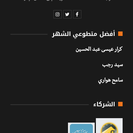
أفضل متطوعي الشهر
كرار عيسى عبد الحسين
سيد رجب
سامح هواري
الشركاء