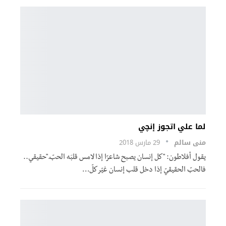
لما علي اتجوز إنچي
منى سالم
29 مارس 2018
يقول أفلاطون: "كل إنسان يصبح شاعرًا إذا لامس قلبَه الحبّ."حقيقي..
فالحبّ الحقيقيّ إذا دخل قلب إنسان غيّر كلّ…