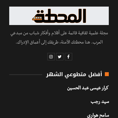
مجلة علمية ثقافية قائمة على أقلام وأفكار شباب من مبدعي
العرب. هنا محطتك الآمنة، طريقك إلى أعماق الإدراك.
أفضل متطوعي الشهر
كرار عيسى عبد الحسين
سيد رجب
سامح هواري