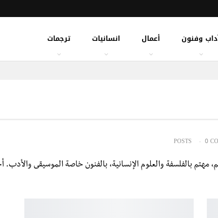
داب وفنون
أعمال
انسانيات
ترجمات
0 C